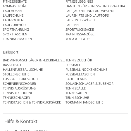
FITNESSGERÄTE
FITNESSLEGGINGS
GYMNASTIKBÄLLE
HANTELN FÜR FITNESS- UND KRAFTTRAINI
LAUFHOSEN
LAUFJACKEN UND LAUFWESTEN
LAUFSCHUHE
LAUFSHIRTS UND LAUFTOPS
LAUFSOCKEN
LAUFUNTERWÄSCHE
LAUFZUBEHÖR
LAUF BH
SPORTNAHRUNG
SPORTRUCKSÄCKE
SPORTTASCHEN
TRAININGSANZÜGE
TRAININGSMATTEN
YOGA & PILATES
Ballsport
BADMINTONSCHLÄGER & FEDERBALL SETS
TENNIS ZUBEHÖR
BASKETBALL
FUSSBALL
HALLENFUSSBALLSCHUHE
FUSSBALL NOCKENSCHUHE
STOLLENSCHUHE
FUSSBALLTASCHEN
FUSSBALL TURFSCHUHE
PADEL TENNIS
SCHIENBEINSCHONER
SQUASHSCHLÄGER & ZUBEHÖR
TENNIS AUSRÜSTUNG
TENNISBÄLLE
TENNISBEKLEIDUNG
TENNISSAITEN
TENNISSCHLÄGER
TENNISSCHUHE
TENNISTASCHEN & TENNISRUCKSÄCKE
TORMANNHANDSCHUHE
Hilfe & Kontakt