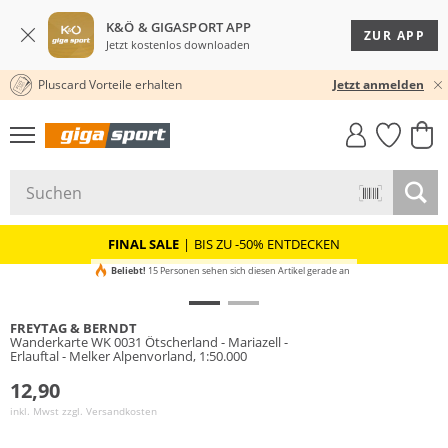
K&Ö & GIGASPORT APP
ZUR APP
Jetzt kostenlos downloaden
Pluscard Vorteile erhalten
KOSTENLOSER VERSAND* & RÜCKVERSAND
30 TAGE RÜCKGABERECHT
Jetzt anmelden
GIGASTYLE
FAHRRAD­
CLICK &
CLICK &
MUST-HAVE
LEASING
COLLECT
RESERVE
FINAL SALE
|
BIS ZU -50% ENTDECKEN
Beliebt!
15 Personen sehen sich diesen Artikel gerade an
FREYTAG & BERNDT
Wanderkarte WK 0031 Ötscherland - Mariazell -
Erlauftal - Melker Alpenvorland, 1:50.000
12,90
inkl. Mwst zzgl.
Versandkosten