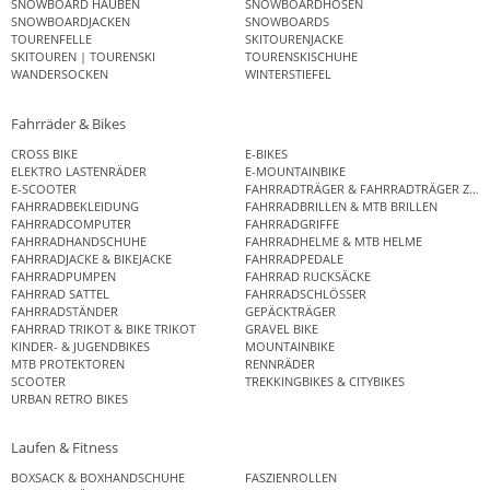
SNOWBOARD HAUBEN
SNOWBOARDHOSEN
SNOWBOARDJACKEN
SNOWBOARDS
TOURENFELLE
SKITOURENJACKE
SKITOUREN | TOURENSKI
TOURENSKISCHUHE
WANDERSOCKEN
WINTERSTIEFEL
Fahrräder & Bikes
CROSS BIKE
E-BIKES
ELEKTRO LASTENRÄDER
E-MOUNTAINBIKE
E-SCOOTER
FAHRRADTRÄGER & FAHRRADTRÄGER ZUB
FAHRRADBEKLEIDUNG
FAHRRADBRILLEN & MTB BRILLEN
FAHRRADCOMPUTER
FAHRRADGRIFFE
FAHRRADHANDSCHUHE
FAHRRADHELME & MTB HELME
FAHRRADJACKE & BIKEJACKE
FAHRRADPEDALE
FAHRRADPUMPEN
FAHRRAD RUCKSÄCKE
FAHRRAD SATTEL
FAHRRADSCHLÖSSER
FAHRRADSTÄNDER
GEPÄCKTRÄGER
FAHRRAD TRIKOT & BIKE TRIKOT
GRAVEL BIKE
KINDER- & JUGENDBIKES
MOUNTAINBIKE
MTB PROTEKTOREN
RENNRÄDER
SCOOTER
TREKKINGBIKES & CITYBIKES
URBAN RETRO BIKES
Laufen & Fitness
BOXSACK & BOXHANDSCHUHE
FASZIENROLLEN