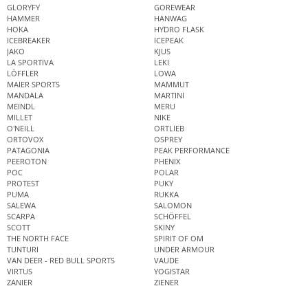
GLORYFY
GOREWEAR
HAMMER
HANWAG
HOKA
HYDRO FLASK
ICEBREAKER
ICEPEAK
JAKO
KJUS
LA SPORTIVA
LEKI
LÖFFLER
LOWA
MAIER SPORTS
MAMMUT
MANDALA
MARTINI
MEINDL
MERU
MILLET
NIKE
O'NEILL
ORTLIEB
ORTOVOX
OSPREY
PATAGONIA
PEAK PERFORMANCE
PEEROTON
PHENIX
POC
POLAR
PROTEST
PUKY
PUMA
RUKKA
SALEWA
SALOMON
SCARPA
SCHÖFFEL
SCOTT
SKINY
THE NORTH FACE
SPIRIT OF OM
TUNTURI
UNDER ARMOUR
VAN DEER - RED BULL SPORTS
VAUDE
VIRTUS
YOGISTAR
ZANIER
ZIENER