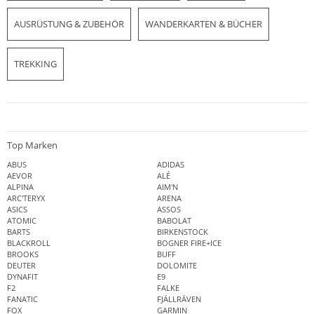
AUSRÜSTUNG & ZUBEHÖR
WANDERKARTEN & BÜCHER
TREKKING
Top Marken
ABUS
ADIDAS
AEVOR
ALÉ
ALPINA
AIM'N
ARC'TERYX
ARENA
ASICS
ASSOS
ATOMIC
BABOLAT
BARTS
BIRKENSTOCK
BLACKROLL
BOGNER FIRE+ICE
BROOKS
BUFF
DEUTER
DOLOMITE
DYNAFIT
E9
F2
FALKE
FANATIC
FJÄLLRÄVEN
FOX
GARMIN