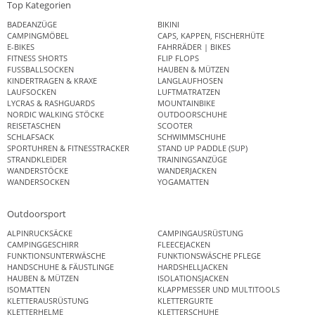
Top Kategorien
BADEANZÜGE
BIKINI
CAMPINGMÖBEL
CAPS, KAPPEN, FISCHERHÜTE
E-BIKES
FAHRRÄDER | BIKES
FITNESS SHORTS
FLIP FLOPS
FUSSBALLSOCKEN
HAUBEN & MÜTZEN
KINDERTRAGEN & KRAXE
LANGLAUFHOSEN
LAUFSOCKEN
LUFTMATRATZEN
LYCRAS & RASHGUARDS
MOUNTAINBIKE
NORDIC WALKING STÖCKE
OUTDOORSCHUHE
REISETASCHEN
SCOOTER
SCHLAFSACK
SCHWIMMSCHUHE
SPORTUHREN & FITNESSTRACKER
STAND UP PADDLE (SUP)
STRANDKLEIDER
TRAININGSANZÜGE
WANDERSTÖCKE
WANDERJACKEN
WANDERSOCKEN
YOGAMATTEN
Outdoorsport
ALPINRUCKSÄCKE
CAMPINGAUSRÜSTUNG
CAMPINGGESCHIRR
FLEECEJACKEN
FUNKTIONSUNTERWÄSCHE
FUNKTIONSWÄSCHE PFLEGE
HANDSCHUHE & FÄUSTLINGE
HARDSHELLJACKEN
HAUBEN & MÜTZEN
ISOLATIONSJACKEN
ISOMATTEN
KLAPPMESSER UND MULTITOOLS
KLETTERAUSRÜSTUNG
KLETTERGURTE
KLETTERHELME
KLETTERSCHUHE