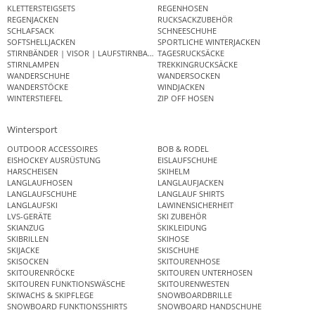
KLETTERSTEIGSETS
REGENHOSEN
REGENJACKEN
RUCKSACKZUBEHÖR
SCHLAFSACK
SCHNEESCHUHE
SOFTSHELLJACKEN
SPORTLICHE WINTERJACKEN
STIRNBÄNDER | VISOR | LAUFSTIRNBAND
TAGESRUCKSÄCKE
STIRNLAMPEN
TREKKINGRUCKSÄCKE
WANDERSCHUHE
WANDERSOCKEN
WANDERSTÖCKE
WINDJACKEN
WINTERSTIEFEL
ZIP OFF HOSEN
Wintersport
OUTDOOR ACCESSOIRES
BOB & RODEL
EISHOCKEY AUSRÜSTUNG
EISLAUFSCHUHE
HARSCHEISEN
SKIHELM
LANGLAUFHOSEN
LANGLAUFJACKEN
LANGLAUFSCHUHE
LANGLAUF SHIRTS
LANGLAUFSKI
LAWINENSICHERHEIT
LVS-GERÄTE
SKI ZUBEHÖR
SKIANZUG
SKIKLEIDUNG
SKIBRILLEN
SKIHOSE
SKIJACKE
SKISCHUHE
SKISOCKEN
SKITOURENHOSE
SKITOURENRÖCKE
SKITOUREN UNTERHOSEN
SKITOUREN FUNKTIONSWÄSCHE
SKITOURENWESTEN
SKIWACHS & SKIPFLEGE
SNOWBOARDBRILLE
SNOWBOARD FUNKTIONSSHIRTS
SNOWBOARD HANDSCHUHE