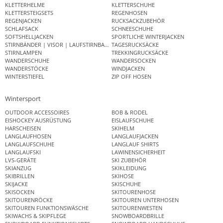
KLETTERHELME
KLETTERSCHUHE
KLETTERSTEIGSETS
REGENHOSEN
REGENJACKEN
RUCKSACKZUBEHÖR
SCHLAFSACK
SCHNEESCHUHE
SOFTSHELLJACKEN
SPORTLICHE WINTERJACKEN
STIRNBÄNDER | VISOR | LAUFSTIRNBAND
TAGESRUCKSÄCKE
STIRNLAMPEN
TREKKINGRUCKSÄCKE
WANDERSCHUHE
WANDERSOCKEN
WANDERSTÖCKE
WINDJACKEN
WINTERSTIEFEL
ZIP OFF HOSEN
Wintersport
OUTDOOR ACCESSOIRES
BOB & RODEL
EISHOCKEY AUSRÜSTUNG
EISLAUFSCHUHE
HARSCHEISEN
SKIHELM
LANGLAUFHOSEN
LANGLAUFJACKEN
LANGLAUFSCHUHE
LANGLAUF SHIRTS
LANGLAUFSKI
LAWINENSICHERHEIT
LVS-GERÄTE
SKI ZUBEHÖR
SKIANZUG
SKIKLEIDUNG
SKIBRILLEN
SKIHOSE
SKIJACKE
SKISCHUHE
SKISOCKEN
SKITOURENHOSE
SKITOURENRÖCKE
SKITOUREN UNTERHOSEN
SKITOUREN FUNKTIONSWÄSCHE
SKITOURENWESTEN
SKIWACHS & SKIPFLEGE
SNOWBOARDBRILLE