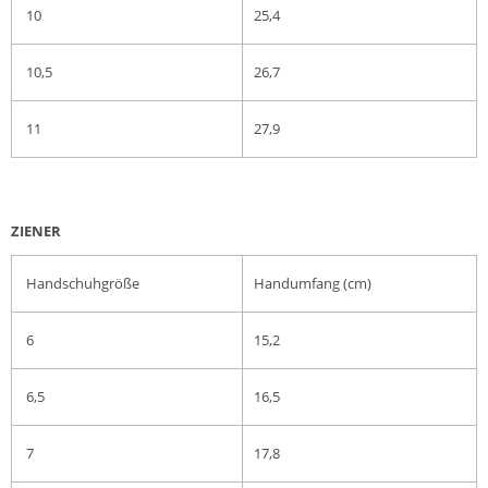
10
25,4
10,5
26,7
11
27,9
ZIENER
Handschuhgröße
Handumfang (cm)
6
15,2
6,5
16,5
7
17,8