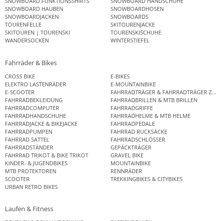
SNOWBOARD FUNKTIONSSHIRTS
SNOWBOARD HANDSCHUHE
SNOWBOARD HAUBEN
SNOWBOARDHOSEN
SNOWBOARDJACKEN
SNOWBOARDS
TOURENFELLE
SKITOURENJACKE
SKITOUREN | TOURENSKI
TOURENSKISCHUHE
WANDERSOCKEN
WINTERSTIEFEL
Fahrräder & Bikes
CROSS BIKE
E-BIKES
ELEKTRO LASTENRÄDER
E-MOUNTAINBIKE
E-SCOOTER
FAHRRADTRÄGER & FAHRRADTRÄGER ZUB
FAHRRADBEKLEIDUNG
FAHRRADBRILLEN & MTB BRILLEN
FAHRRADCOMPUTER
FAHRRADGRIFFE
FAHRRADHANDSCHUHE
FAHRRADHELME & MTB HELME
FAHRRADJACKE & BIKEJACKE
FAHRRADPEDALE
FAHRRADPUMPEN
FAHRRAD RUCKSÄCKE
FAHRRAD SATTEL
FAHRRADSCHLÖSSER
FAHRRADSTÄNDER
GEPÄCKTRÄGER
FAHRRAD TRIKOT & BIKE TRIKOT
GRAVEL BIKE
KINDER- & JUGENDBIKES
MOUNTAINBIKE
MTB PROTEKTOREN
RENNRÄDER
SCOOTER
TREKKINGBIKES & CITYBIKES
URBAN RETRO BIKES
Laufen & Fitness