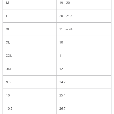
M
19 – 20
L
20 – 21,5
XL
21,5 – 24
XL
10
XXL
11
3XL
12
9,5
24,2
10
25,4
10,5
26,7