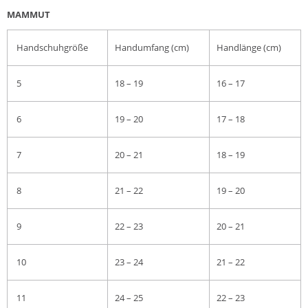
MAMMUT
Handschuhgröße
Handumfang (cm)
Handlänge (cm)
5
18 – 19
16 – 17
6
19 – 20
17 – 18
7
20 – 21
18 – 19
8
21 – 22
19 – 20
9
22 – 23
20 – 21
10
23 – 24
21 – 22
11
24 – 25
22 – 23