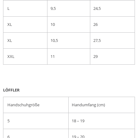
L
9,5
24,5
XL
10
26
XL
10,5
27,5
XXL
11
29
LÖFFLER
Handschuhgröße
Handumfang (cm)
5
18 – 19
6
19 – 20