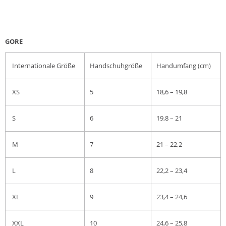
GORE
Internationale Größe
Handschuhgröße
Handumfang (cm)
XS
5
18,6 – 19,8
S
6
19,8 – 21
M
7
21 – 22,2
L
8
22,2 – 23,4
XL
9
23,4 – 24,6
XXL
10
24,6 – 25,8