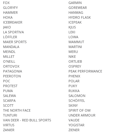
FOX
GARMIN
GLORYFY
GOREWEAR
HAMMER
HANWAG
HOKA
HYDRO FLASK
ICEBREAKER
ICEPEAK
JAKO
KJUS
LA SPORTIVA
LEKI
LÖFFLER
LOWA
MAIER SPORTS
MAMMUT
MANDALA
MARTINI
MEINDL
MERU
MILLET
NIKE
O'NEILL
ORTLIEB
ORTOVOX
OSPREY
PATAGONIA
PEAK PERFORMANCE
PEEROTON
PHENIX
POC
POLAR
PROTEST
PUKY
PUMA
RUKKA
SALEWA
SALOMON
SCARPA
SCHÖFFEL
SCOTT
SKINY
THE NORTH FACE
SPIRIT OF OM
TUNTURI
UNDER ARMOUR
VAN DEER - RED BULL SPORTS
VAUDE
VIRTUS
YOGISTAR
ZANIER
ZIENER