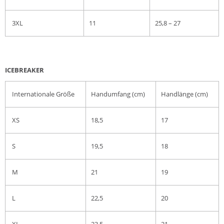
3XL
11
25,8 – 27
ICEBREAKER
Internationale Größe
Handumfang (cm)
Handlänge (cm)
XS
18,5
17
S
19,5
18
M
21
19
L
22,5
20