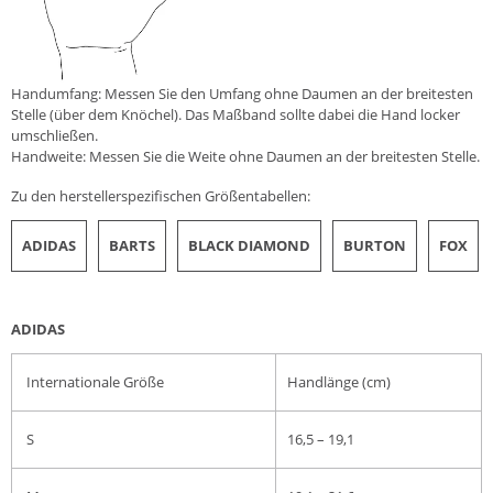
Handumfang:
Messen Sie den Umfang ohne Daumen an der breitesten
Stelle (über dem Knöchel). Das Maßband sollte dabei die Hand locker
umschließen.
Handweite:
Messen Sie die Weite ohne Daumen an der breitesten Stelle.
Zu den herstellerspezifischen Größentabellen:
ADIDAS
BARTS
BLACK DIAMOND
BURTON
FOX
ADIDAS
Internationale Größe
Handlänge (cm)
S
16,5 – 19,1