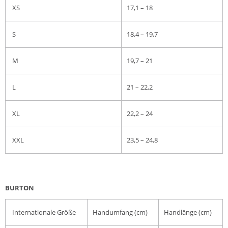
XS
17,1 – 18
S
18,4 – 19,7
M
19,7 – 21
L
21 – 22,2
XL
22,2 – 24
XXL
23,5 – 24,8
BURTON
Internationale Größe
Handumfang (cm)
Handlänge (cm)