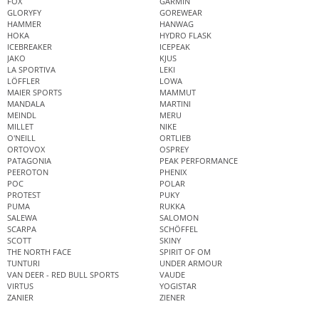
FOX
GARMIN
GLORYFY
GOREWEAR
HAMMER
HANWAG
HOKA
HYDRO FLASK
ICEBREAKER
ICEPEAK
JAKO
KJUS
LA SPORTIVA
LEKI
LÖFFLER
LOWA
MAIER SPORTS
MAMMUT
MANDALA
MARTINI
MEINDL
MERU
MILLET
NIKE
O'NEILL
ORTLIEB
ORTOVOX
OSPREY
PATAGONIA
PEAK PERFORMANCE
PEEROTON
PHENIX
POC
POLAR
PROTEST
PUKY
PUMA
RUKKA
SALEWA
SALOMON
SCARPA
SCHÖFFEL
SCOTT
SKINY
THE NORTH FACE
SPIRIT OF OM
TUNTURI
UNDER ARMOUR
VAN DEER - RED BULL SPORTS
VAUDE
VIRTUS
YOGISTAR
ZANIER
ZIENER