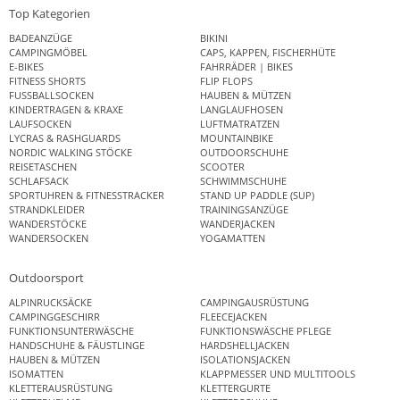
Top Kategorien
BADEANZÜGE
BIKINI
CAMPINGMÖBEL
CAPS, KAPPEN, FISCHERHÜTE
E-BIKES
FAHRRÄDER | BIKES
FITNESS SHORTS
FLIP FLOPS
FUSSBALLSOCKEN
HAUBEN & MÜTZEN
KINDERTRAGEN & KRAXE
LANGLAUFHOSEN
LAUFSOCKEN
LUFTMATRATZEN
LYCRAS & RASHGUARDS
MOUNTAINBIKE
NORDIC WALKING STÖCKE
OUTDOORSCHUHE
REISETASCHEN
SCOOTER
SCHLAFSACK
SCHWIMMSCHUHE
SPORTUHREN & FITNESSTRACKER
STAND UP PADDLE (SUP)
STRANDKLEIDER
TRAININGSANZÜGE
WANDERSTÖCKE
WANDERJACKEN
WANDERSOCKEN
YOGAMATTEN
Outdoorsport
ALPINRUCKSÄCKE
CAMPINGAUSRÜSTUNG
CAMPINGGESCHIRR
FLEECEJACKEN
FUNKTIONSUNTERWÄSCHE
FUNKTIONSWÄSCHE PFLEGE
HANDSCHUHE & FÄUSTLINGE
HARDSHELLJACKEN
HAUBEN & MÜTZEN
ISOLATIONSJACKEN
ISOMATTEN
KLAPPMESSER UND MULTITOOLS
KLETTERAUSRÜSTUNG
KLETTERGURTE