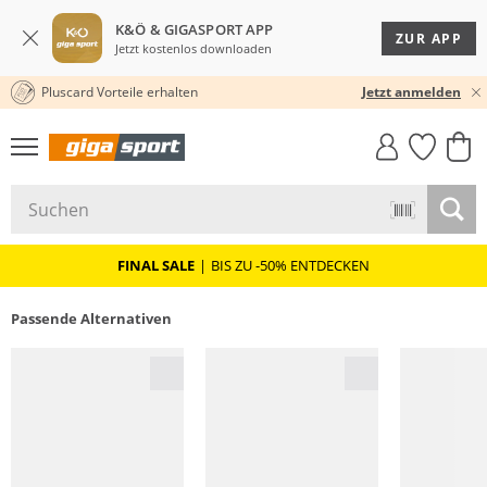
K&Ö & GIGASPORT APP
ZUR APP
Jetzt kostenlos downloaden
Pluscard Vorteile erhalten
30 TAGE RÜCKGABERECHT
Jetzt anmelden
GIGASTYLE
FAHRRAD­
CLICK &
CLICK &
MUST-HAVE
LEASING
COLLECT
RESERVE
FINAL SALE
|
BIS ZU -50% ENTDECKEN
Passende Alternativen