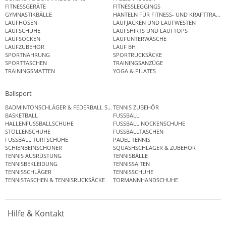
FITNESSGERÄTE
FITNESSLEGGINGS
GYMNASTIKBÄLLE
HANTELN FÜR FITNESS- UND KRAFTTRAINI
LAUFHOSEN
LAUFJACKEN UND LAUFWESTEN
LAUFSCHUHE
LAUFSHIRTS UND LAUFTOPS
LAUFSOCKEN
LAUFUNTERWÄSCHE
LAUFZUBEHÖR
LAUF BH
SPORTNAHRUNG
SPORTRUCKSÄCKE
SPORTTASCHEN
TRAININGSANZÜGE
TRAININGSMATTEN
YOGA & PILATES
Ballsport
BADMINTONSCHLÄGER & FEDERBALL SETS
TENNIS ZUBEHÖR
BASKETBALL
FUSSBALL
HALLENFUSSBALLSCHUHE
FUSSBALL NOCKENSCHUHE
STOLLENSCHUHE
FUSSBALLTASCHEN
FUSSBALL TURFSCHUHE
PADEL TENNIS
SCHIENBEINSCHONER
SQUASHSCHLÄGER & ZUBEHÖR
TENNIS AUSRÜSTUNG
TENNISBÄLLE
TENNISBEKLEIDUNG
TENNISSAITEN
TENNISSCHLÄGER
TENNISSCHUHE
TENNISTASCHEN & TENNISRUCKSÄCKE
TORMANNHANDSCHUHE
Hilfe & Kontakt