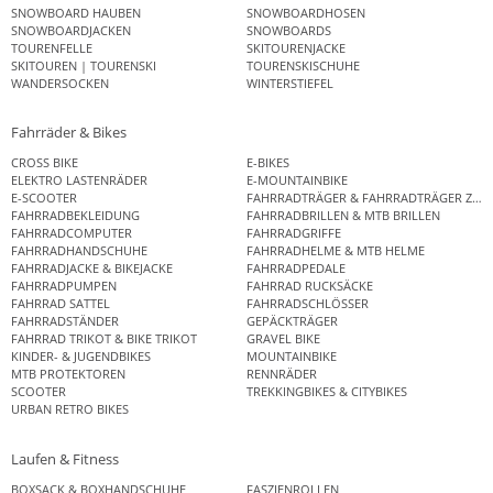
SNOWBOARD HAUBEN
SNOWBOARDHOSEN
SNOWBOARDJACKEN
SNOWBOARDS
TOURENFELLE
SKITOURENJACKE
SKITOUREN | TOURENSKI
TOURENSKISCHUHE
WANDERSOCKEN
WINTERSTIEFEL
Fahrräder & Bikes
CROSS BIKE
E-BIKES
ELEKTRO LASTENRÄDER
E-MOUNTAINBIKE
E-SCOOTER
FAHRRADTRÄGER & FAHRRADTRÄGER ZUB
FAHRRADBEKLEIDUNG
FAHRRADBRILLEN & MTB BRILLEN
FAHRRADCOMPUTER
FAHRRADGRIFFE
FAHRRADHANDSCHUHE
FAHRRADHELME & MTB HELME
FAHRRADJACKE & BIKEJACKE
FAHRRADPEDALE
FAHRRADPUMPEN
FAHRRAD RUCKSÄCKE
FAHRRAD SATTEL
FAHRRADSCHLÖSSER
FAHRRADSTÄNDER
GEPÄCKTRÄGER
FAHRRAD TRIKOT & BIKE TRIKOT
GRAVEL BIKE
KINDER- & JUGENDBIKES
MOUNTAINBIKE
MTB PROTEKTOREN
RENNRÄDER
SCOOTER
TREKKINGBIKES & CITYBIKES
URBAN RETRO BIKES
Laufen & Fitness
BOXSACK & BOXHANDSCHUHE
FASZIENROLLEN