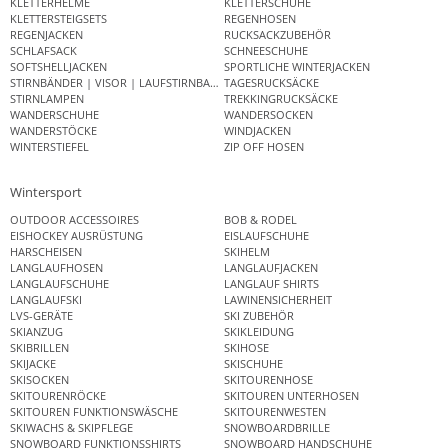
KLETTERHELME
KLETTERSCHUHE
KLETTERSTEIGSETS
REGENHOSEN
REGENJACKEN
RUCKSACKZUBEHÖR
SCHLAFSACK
SCHNEESCHUHE
SOFTSHELLJACKEN
SPORTLICHE WINTERJACKEN
STIRNBÄNDER | VISOR | LAUFSTIRNBAND
TAGESRUCKSÄCKE
STIRNLAMPEN
TREKKINGRUCKSÄCKE
WANDERSCHUHE
WANDERSOCKEN
WANDERSTÖCKE
WINDJACKEN
WINTERSTIEFEL
ZIP OFF HOSEN
Wintersport
OUTDOOR ACCESSOIRES
BOB & RODEL
EISHOCKEY AUSRÜSTUNG
EISLAUFSCHUHE
HARSCHEISEN
SKIHELM
LANGLAUFHOSEN
LANGLAUFJACKEN
LANGLAUFSCHUHE
LANGLAUF SHIRTS
LANGLAUFSKI
LAWINENSICHERHEIT
LVS-GERÄTE
SKI ZUBEHÖR
SKIANZUG
SKIKLEIDUNG
SKIBRILLEN
SKIHOSE
SKIJACKE
SKISCHUHE
SKISOCKEN
SKITOURENHOSE
SKITOURENRÖCKE
SKITOUREN UNTERHOSEN
SKITOUREN FUNKTIONSWÄSCHE
SKITOURENWESTEN
SKIWACHS & SKIPFLEGE
SNOWBOARDBRILLE
SNOWBOARD FUNKTIONSSHIRTS
SNOWBOARD HANDSCHUHE