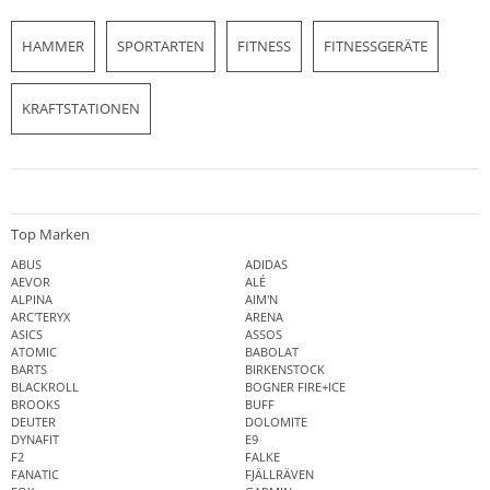
HAMMER
SPORTARTEN
FITNESS
FITNESSGERÄTE
KRAFTSTATIONEN
Top Marken
ABUS
ADIDAS
AEVOR
ALÉ
ALPINA
AIM'N
ARC'TERYX
ARENA
ASICS
ASSOS
ATOMIC
BABOLAT
BARTS
BIRKENSTOCK
BLACKROLL
BOGNER FIRE+ICE
BROOKS
BUFF
DEUTER
DOLOMITE
DYNAFIT
E9
F2
FALKE
FANATIC
FJÄLLRÄVEN