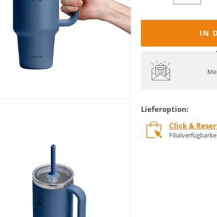
IN 
Mel
Lieferoption:
Click & Rese
Filialverfügbark