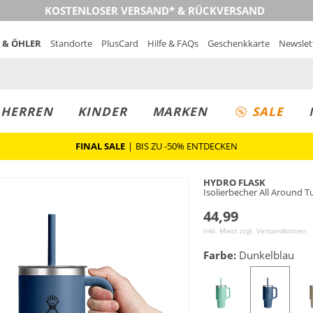
KOSTENLOSER VERSAND* & RÜCKVERSAND
 & ÖHLER
Standorte
PlusCard
Hilfe & FAQs
Geschenkkarte
Newslet
MUST-HAVE
PREIS & WERT
SALE
HERREN
KINDER
MARKEN
SALE
FINAL SALE
|
BIS ZU -50% ENTDECKEN
HYDRO FLASK
Isolierbecher All Around T
44,99
inkl. Mwst zzgl.
Versandkosten
Farbe:
Dunkelblau