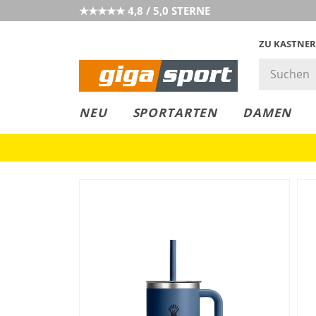
★★★★★ 4,8 / 5,0 STERNE
ZU KASTNER
GIGAGREEN
GIGASTYLE
FAHRRAD­
CLICK &
CLICK &
NEU
SPORTARTEN
DAMEN
LEASING
COLLECT
RESERVE