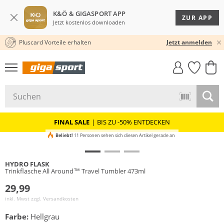
K&Ö & GIGASPORT APP
ZUR APP
Jetzt kostenlos downloaden
Pluscard Vorteile erhalten
30 TAGE RÜCKGABERECHT
Jetzt anmelden
GIGASTYLE
FAHRRAD­
CLICK &
CLICK &
MUST-HAVE
LEASING
COLLECT
RESERVE
FINAL SALE
|
BIS ZU -50% ENTDECKEN
Beliebt!
11 Personen sehen sich diesen Artikel gerade an
HYDRO FLASK
Trinkflasche All Around™ Travel Tumbler 473ml
29,99
inkl. Mwst zzgl.
Versandkosten
Farbe:
Hellgrau