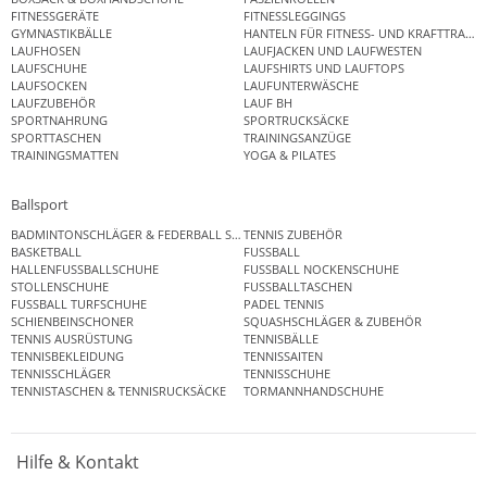
FITNESSGERÄTE
FITNESSLEGGINGS
GYMNASTIKBÄLLE
HANTELN FÜR FITNESS- UND KRAFTTRAINI
LAUFHOSEN
LAUFJACKEN UND LAUFWESTEN
LAUFSCHUHE
LAUFSHIRTS UND LAUFTOPS
LAUFSOCKEN
LAUFUNTERWÄSCHE
LAUFZUBEHÖR
LAUF BH
SPORTNAHRUNG
SPORTRUCKSÄCKE
SPORTTASCHEN
TRAININGSANZÜGE
TRAININGSMATTEN
YOGA & PILATES
Ballsport
BADMINTONSCHLÄGER & FEDERBALL SETS
TENNIS ZUBEHÖR
BASKETBALL
FUSSBALL
HALLENFUSSBALLSCHUHE
FUSSBALL NOCKENSCHUHE
STOLLENSCHUHE
FUSSBALLTASCHEN
FUSSBALL TURFSCHUHE
PADEL TENNIS
SCHIENBEINSCHONER
SQUASHSCHLÄGER & ZUBEHÖR
TENNIS AUSRÜSTUNG
TENNISBÄLLE
TENNISBEKLEIDUNG
TENNISSAITEN
TENNISSCHLÄGER
TENNISSCHUHE
TENNISTASCHEN & TENNISRUCKSÄCKE
TORMANNHANDSCHUHE
Hilfe & Kontakt