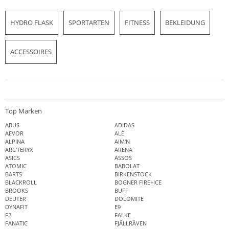
HYDRO FLASK
SPORTARTEN
FITNESS
BEKLEIDUNG
ACCESSOIRES
Top Marken
ABUS
ADIDAS
AEVOR
ALÉ
ALPINA
AIM'N
ARC'TERYX
ARENA
ASICS
ASSOS
ATOMIC
BABOLAT
BARTS
BIRKENSTOCK
BLACKROLL
BOGNER FIRE+ICE
BROOKS
BUFF
DEUTER
DOLOMITE
DYNAFIT
E9
F2
FALKE
FANATIC
FJÄLLRÄVEN