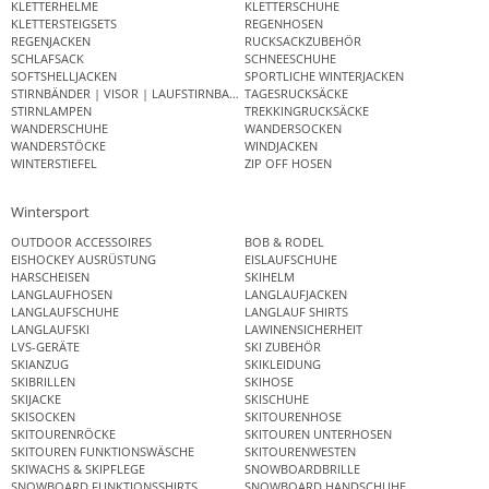
KLETTERHELME
KLETTERSCHUHE
KLETTERSTEIGSETS
REGENHOSEN
REGENJACKEN
RUCKSACKZUBEHÖR
SCHLAFSACK
SCHNEESCHUHE
SOFTSHELLJACKEN
SPORTLICHE WINTERJACKEN
STIRNBÄNDER | VISOR | LAUFSTIRNBAND
TAGESRUCKSÄCKE
STIRNLAMPEN
TREKKINGRUCKSÄCKE
WANDERSCHUHE
WANDERSOCKEN
WANDERSTÖCKE
WINDJACKEN
WINTERSTIEFEL
ZIP OFF HOSEN
Wintersport
OUTDOOR ACCESSOIRES
BOB & RODEL
EISHOCKEY AUSRÜSTUNG
EISLAUFSCHUHE
HARSCHEISEN
SKIHELM
LANGLAUFHOSEN
LANGLAUFJACKEN
LANGLAUFSCHUHE
LANGLAUF SHIRTS
LANGLAUFSKI
LAWINENSICHERHEIT
LVS-GERÄTE
SKI ZUBEHÖR
SKIANZUG
SKIKLEIDUNG
SKIBRILLEN
SKIHOSE
SKIJACKE
SKISCHUHE
SKISOCKEN
SKITOURENHOSE
SKITOURENRÖCKE
SKITOUREN UNTERHOSEN
SKITOUREN FUNKTIONSWÄSCHE
SKITOURENWESTEN
SKIWACHS & SKIPFLEGE
SNOWBOARDBRILLE
SNOWBOARD FUNKTIONSSHIRTS
SNOWBOARD HANDSCHUHE