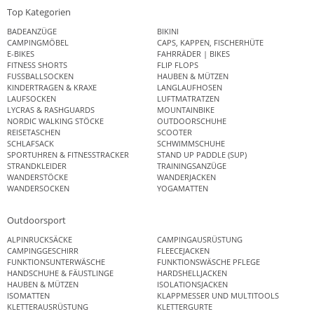
Top Kategorien
BADEANZÜGE
BIKINI
CAMPINGMÖBEL
CAPS, KAPPEN, FISCHERHÜTE
E-BIKES
FAHRRÄDER | BIKES
FITNESS SHORTS
FLIP FLOPS
FUSSBALLSOCKEN
HAUBEN & MÜTZEN
KINDERTRAGEN & KRAXE
LANGLAUFHOSEN
LAUFSOCKEN
LUFTMATRATZEN
LYCRAS & RASHGUARDS
MOUNTAINBIKE
NORDIC WALKING STÖCKE
OUTDOORSCHUHE
REISETASCHEN
SCOOTER
SCHLAFSACK
SCHWIMMSCHUHE
SPORTUHREN & FITNESSTRACKER
STAND UP PADDLE (SUP)
STRANDKLEIDER
TRAININGSANZÜGE
WANDERSTÖCKE
WANDERJACKEN
WANDERSOCKEN
YOGAMATTEN
Outdoorsport
ALPINRUCKSÄCKE
CAMPINGAUSRÜSTUNG
CAMPINGGESCHIRR
FLEECEJACKEN
FUNKTIONSUNTERWÄSCHE
FUNKTIONSWÄSCHE PFLEGE
HANDSCHUHE & FÄUSTLINGE
HARDSHELLJACKEN
HAUBEN & MÜTZEN
ISOLATIONSJACKEN
ISOMATTEN
KLAPPMESSER UND MULTITOOLS
KLETTERAUSRÜSTUNG
KLETTERGURTE