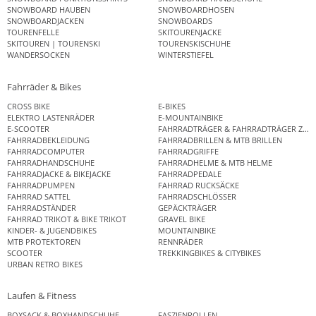
SNOWBOARD HAUBEN
SNOWBOARDHOSEN
SNOWBOARDJACKEN
SNOWBOARDS
TOURENFELLE
SKITOURENJACKE
SKITOUREN | TOURENSKI
TOURENSKISCHUHE
WANDERSOCKEN
WINTERSTIEFEL
Fahrräder & Bikes
CROSS BIKE
E-BIKES
ELEKTRO LASTENRÄDER
E-MOUNTAINBIKE
E-SCOOTER
FAHRRADTRÄGER & FAHRRADTRÄGER ZUB
FAHRRADBEKLEIDUNG
FAHRRADBRILLEN & MTB BRILLEN
FAHRRADCOMPUTER
FAHRRADGRIFFE
FAHRRADHANDSCHUHE
FAHRRADHELME & MTB HELME
FAHRRADJACKE & BIKEJACKE
FAHRRADPEDALE
FAHRRADPUMPEN
FAHRRAD RUCKSÄCKE
FAHRRAD SATTEL
FAHRRADSCHLÖSSER
FAHRRADSTÄNDER
GEPÄCKTRÄGER
FAHRRAD TRIKOT & BIKE TRIKOT
GRAVEL BIKE
KINDER- & JUGENDBIKES
MOUNTAINBIKE
MTB PROTEKTOREN
RENNRÄDER
SCOOTER
TREKKINGBIKES & CITYBIKES
URBAN RETRO BIKES
Laufen & Fitness
BOXSACK & BOXHANDSCHUHE
FASZIENROLLEN