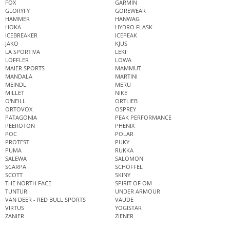
FOX
GARMIN
GLORYFY
GOREWEAR
HAMMER
HANWAG
HOKA
HYDRO FLASK
ICEBREAKER
ICEPEAK
JAKO
KJUS
LA SPORTIVA
LEKI
LÖFFLER
LOWA
MAIER SPORTS
MAMMUT
MANDALA
MARTINI
MEINDL
MERU
MILLET
NIKE
O'NEILL
ORTLIEB
ORTOVOX
OSPREY
PATAGONIA
PEAK PERFORMANCE
PEEROTON
PHENIX
POC
POLAR
PROTEST
PUKY
PUMA
RUKKA
SALEWA
SALOMON
SCARPA
SCHÖFFEL
SCOTT
SKINY
THE NORTH FACE
SPIRIT OF OM
TUNTURI
UNDER ARMOUR
VAN DEER - RED BULL SPORTS
VAUDE
VIRTUS
YOGISTAR
ZANIER
ZIENER