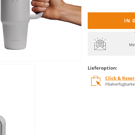
IN 
Mel
Lieferoption:
Click & Rese
Filialverfügbark