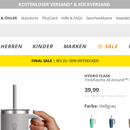
KOSTENLOSER VERSAND* & RÜCKVERSAND
 & ÖHLER
Standorte
PlusCard
Hilfe & FAQs
Geschenkkarte
Newslet
MUST-HAVE
PREIS & WERT
SALE
HERREN
KINDER
MARKEN
SALE
FINAL SALE
|
BIS ZU -50% ENTDECKEN
HYDRO FLASK
Trinkflasche All Around™ 
39,99
inkl. Mwst zzgl.
Versandkosten
Farbe:
Hellgrau