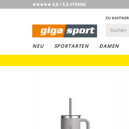
★★★★★ 4,8 / 5,0 STERNE
ZU KASTNER
GIGAGREEN
GIGASTYLE
FAHRRAD­
CLICK &
CLICK &
NEU
SPORTARTEN
DAMEN
LEASING
COLLECT
RESERVE