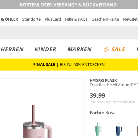
KOSTENLOSER VERSAND* & RÜCKVERSAND
 & ÖHLER
Standorte
PlusCard
Hilfe & FAQs
Geschenkkarte
Newslet
MUST-HAVE
PREIS & WERT
SALE
HERREN
KINDER
MARKEN
SALE
FINAL SALE
|
BIS ZU -50% ENTDECKEN
HYDRO FLASK
Trinkflasche All Around™ 
39,99
inkl. Mwst zzgl.
Versandkosten
Farbe:
Rosa