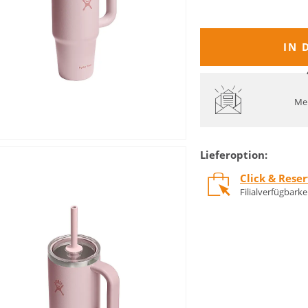
IN 
Mel
Lieferoption:
Click & Rese
Filialverfügbark