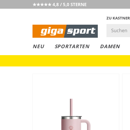
★★★★★ 4,8 / 5,0 STERNE
ZU KASTNER
GIGAGREEN
GIGASTYLE
FAHRRAD­
CLICK &
CLICK &
NEU
SPORTARTEN
DAMEN
LEASING
COLLECT
RESERVE