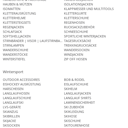
HAUBEN & MÜTZEN
ISOLATIONSJACKEN
ISOMATTEN
KLAPPMESSER UND MULTITOOLS
KLETTERAUSRÜSTUNG
KLETTERGURTE
KLETTERHELME
KLETTERSCHUHE
KLETTERSTEIGSETS
REGENHOSEN
REGENJACKEN
RUCKSACKZUBEHÖR
SCHLAFSACK
SCHNEESCHUHE
SOFTSHELLJACKEN
SPORTLICHE WINTERJACKEN
STIRNBÄNDER | VISOR | LAUFSTIRNBAND
TAGESRUCKSÄCKE
STIRNLAMPEN
TREKKINGRUCKSÄCKE
WANDERSCHUHE
WANDERSOCKEN
WANDERSTÖCKE
WINDJACKEN
WINTERSTIEFEL
ZIP OFF HOSEN
Wintersport
OUTDOOR ACCESSOIRES
BOB & RODEL
EISHOCKEY AUSRÜSTUNG
EISLAUFSCHUHE
HARSCHEISEN
SKIHELM
LANGLAUFHOSEN
LANGLAUFJACKEN
LANGLAUFSCHUHE
LANGLAUF SHIRTS
LANGLAUFSKI
LAWINENSICHERHEIT
LVS-GERÄTE
SKI ZUBEHÖR
SKIANZUG
SKIKLEIDUNG
SKIBRILLEN
SKIHOSE
SKIJACKE
SKISCHUHE
SKISOCKEN
SKITOURENHOSE