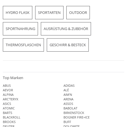
HYDRO FLASK
SPORTARTEN
OUTDOOR
SPORTNAHRUNG
AUSRÜSTUNG & ZUBEHÖR
THERMOSFLASCHEN
GESCHIRR & BESTECK
Top Marken
ABUS
ADIDAS
AEVOR
ALÉ
ALPINA
AIM'N
ARC'TERYX
ARENA
ASICS
ASSOS
ATOMIC
BABOLAT
BARTS
BIRKENSTOCK
BLACKROLL
BOGNER FIRE+ICE
BROOKS
BUFF
DEUTER
DOLOMITE