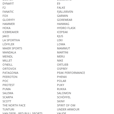
DYNAFIT
E9
F2
FALKE
FANATIC
FJÄLLRÄVEN
FOX
GARMIN
GLORYFY
GOREWEAR
HAMMER
HANWAG
HOKA
HYDRO FLASK
ICEBREAKER
ICEPEAK
JAKO
KJUS
LA SPORTIVA
LEKI
LÖFFLER
LOWA
MAIER SPORTS
MAMMUT
MANDALA
MARTINI
MEINDL
MERU
MILLET
NIKE
O'NEILL
ORTLIEB
ORTOVOX
OSPREY
PATAGONIA
PEAK PERFORMANCE
PEEROTON
PHENIX
POC
POLAR
PROTEST
PUKY
PUMA
RUKKA
SALEWA
SALOMON
SCARPA
SCHÖFFEL
SCOTT
SKINY
THE NORTH FACE
SPIRIT OF OM
TUNTURI
UNDER ARMOUR
VAN DEER - RED BULL SPORTS
VAUDE