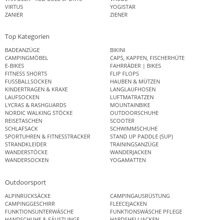
VIRTUS
YOGISTAR
ZANIER
ZIENER
Top Kategorien
BADEANZÜGE
BIKINI
CAMPINGMÖBEL
CAPS, KAPPEN, FISCHERHÜTE
E-BIKES
FAHRRÄDER | BIKES
FITNESS SHORTS
FLIP FLOPS
FUSSBALLSOCKEN
HAUBEN & MÜTZEN
KINDERTRAGEN & KRAXE
LANGLAUFHOSEN
LAUFSOCKEN
LUFTMATRATZEN
LYCRAS & RASHGUARDS
MOUNTAINBIKE
NORDIC WALKING STÖCKE
OUTDOORSCHUHE
REISETASCHEN
SCOOTER
SCHLAFSACK
SCHWIMMSCHUHE
SPORTUHREN & FITNESSTRACKER
STAND UP PADDLE (SUP)
STRANDKLEIDER
TRAININGSANZÜGE
WANDERSTÖCKE
WANDERJACKEN
WANDERSOCKEN
YOGAMATTEN
Outdoorsport
ALPINRUCKSÄCKE
CAMPINGAUSRÜSTUNG
CAMPINGGESCHIRR
FLEECEJACKEN
FUNKTIONSUNTERWÄSCHE
FUNKTIONSWÄSCHE PFLEGE
HANDSCHUHE & FÄUSTLINGE
HARDSHELLJACKEN