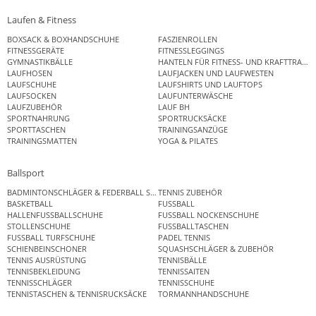
Laufen & Fitness
BOXSACK & BOXHANDSCHUHE
FASZIENROLLEN
FITNESSGERÄTE
FITNESSLEGGINGS
GYMNASTIKBÄLLE
HANTELN FÜR FITNESS- UND KRAFTTRAINI
LAUFHOSEN
LAUFJACKEN UND LAUFWESTEN
LAUFSCHUHE
LAUFSHIRTS UND LAUFTOPS
LAUFSOCKEN
LAUFUNTERWÄSCHE
LAUFZUBEHÖR
LAUF BH
SPORTNAHRUNG
SPORTRUCKSÄCKE
SPORTTASCHEN
TRAININGSANZÜGE
TRAININGSMATTEN
YOGA & PILATES
Ballsport
BADMINTONSCHLÄGER & FEDERBALL SETS
TENNIS ZUBEHÖR
BASKETBALL
FUSSBALL
HALLENFUSSBALLSCHUHE
FUSSBALL NOCKENSCHUHE
STOLLENSCHUHE
FUSSBALLTASCHEN
FUSSBALL TURFSCHUHE
PADEL TENNIS
SCHIENBEINSCHONER
SQUASHSCHLÄGER & ZUBEHÖR
TENNIS AUSRÜSTUNG
TENNISBÄLLE
TENNISBEKLEIDUNG
TENNISSAITEN
TENNISSCHLÄGER
TENNISSCHUHE
TENNISTASCHEN & TENNISRUCKSÄCKE
TORMANNHANDSCHUHE