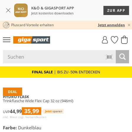
K&Ö & GIGASPORT APP
ZUR APP
Jetzt kostenlos downloaden
Pluscard Vorteile erhalten
30 TAGE RÜCKGABERECHT
Jetzt anmelden
GIGASTYLE
FAHRRAD­
CLICK &
CLICK &
MUST-HAVE
LEASING
COLLECT
RESERVE
FINAL SALE
|
BIS ZU -50% ENTDECKEN
DEAL
HYDRO FLASK
Trinkflasche Wide Flex Cap 32 oz (946ml)
35,99
44,99
Jetzt
sparen
UVP
inkl. Mwst zzgl.
Versandkosten
Farbe:
Dunkelblau