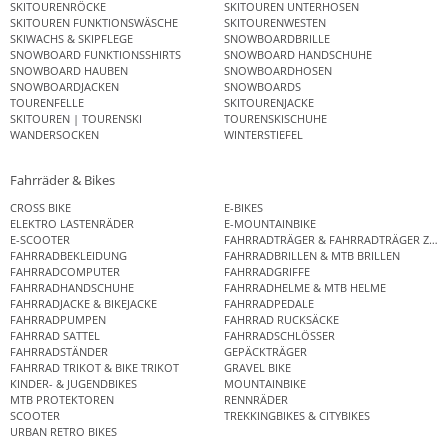
SKITOURENRÖCKE
SKITOUREN UNTERHOSEN
SKITOUREN FUNKTIONSWÄSCHE
SKITOURENWESTEN
SKIWACHS & SKIPFLEGE
SNOWBOARDBRILLE
SNOWBOARD FUNKTIONSSHIRTS
SNOWBOARD HANDSCHUHE
SNOWBOARD HAUBEN
SNOWBOARDHOSEN
SNOWBOARDJACKEN
SNOWBOARDS
TOURENFELLE
SKITOURENJACKE
SKITOUREN | TOURENSKI
TOURENSKISCHUHE
WANDERSOCKEN
WINTERSTIEFEL
Fahrräder & Bikes
CROSS BIKE
E-BIKES
ELEKTRO LASTENRÄDER
E-MOUNTAINBIKE
E-SCOOTER
FAHRRADTRÄGER & FAHRRADTRÄGER ZUB
FAHRRADBEKLEIDUNG
FAHRRADBRILLEN & MTB BRILLEN
FAHRRADCOMPUTER
FAHRRADGRIFFE
FAHRRADHANDSCHUHE
FAHRRADHELME & MTB HELME
FAHRRADJACKE & BIKEJACKE
FAHRRADPEDALE
FAHRRADPUMPEN
FAHRRAD RUCKSÄCKE
FAHRRAD SATTEL
FAHRRADSCHLÖSSER
FAHRRADSTÄNDER
GEPÄCKTRÄGER
FAHRRAD TRIKOT & BIKE TRIKOT
GRAVEL BIKE
KINDER- & JUGENDBIKES
MOUNTAINBIKE
MTB PROTEKTOREN
RENNRÄDER
SCOOTER
TREKKINGBIKES & CITYBIKES
URBAN RETRO BIKES