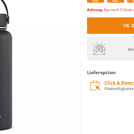
DEAL
DEAL
Achtung:
Nur noch 3 Stück 
IN 
Mel
Lieferoption:
Click & Rese
Filialverfügbark