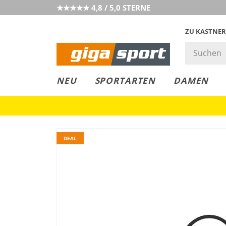
★★★★★ 4,8 / 5,0 STERNE
ZU KASTNER
GIGAGREEN
GIGASTYLE
FAHRRAD­
CLICK &
CLICK &
NEU
SPORTARTEN
DAMEN
LEASING
COLLECT
RESERVE
DEAL