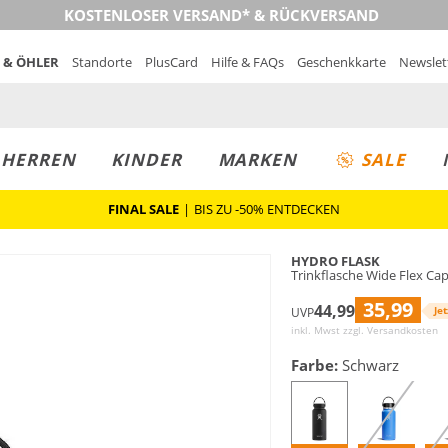
KOSTENLOSER VERSAND* & RÜCKVERSAND
 & ÖHLER
Standorte
PlusCard
Hilfe & FAQs
Geschenkkarte
Newslet
MUST-HAVE
PREIS & WERT
SALE
HERREN
KINDER
MARKEN
SALE
FINAL SALE
|
BIS ZU -50% ENTDECKEN
HYDRO FLASK
Trinkflasche Wide Flex Cap
35,99
44,99
Jet
UVP
inkl. Mwst zzgl.
Versandkosten
Farbe:
Schwarz