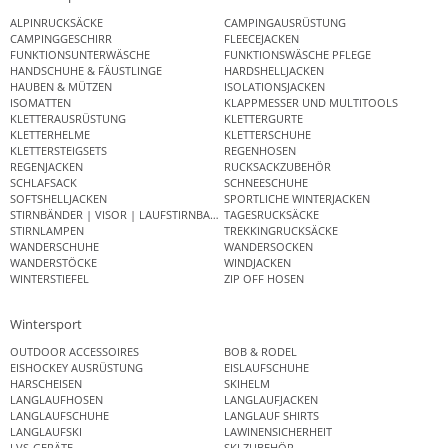
ALPINRUCKSÄCKE
CAMPINGAUSRÜSTUNG
CAMPINGGESCHIRR
FLEECEJACKEN
FUNKTIONSUNTERWÄSCHE
FUNKTIONSWÄSCHE PFLEGE
HANDSCHUHE & FÄUSTLINGE
HARDSHELLJACKEN
HAUBEN & MÜTZEN
ISOLATIONSJACKEN
ISOMATTEN
KLAPPMESSER UND MULTITOOLS
KLETTERAUSRÜSTUNG
KLETTERGURTE
KLETTERHELME
KLETTERSCHUHE
KLETTERSTEIGSETS
REGENHOSEN
REGENJACKEN
RUCKSACKZUBEHÖR
SCHLAFSACK
SCHNEESCHUHE
SOFTSHELLJACKEN
SPORTLICHE WINTERJACKEN
STIRNBÄNDER | VISOR | LAUFSTIRNBAND
TAGESRUCKSÄCKE
STIRNLAMPEN
TREKKINGRUCKSÄCKE
WANDERSCHUHE
WANDERSOCKEN
WANDERSTÖCKE
WINDJACKEN
WINTERSTIEFEL
ZIP OFF HOSEN
Wintersport
OUTDOOR ACCESSOIRES
BOB & RODEL
EISHOCKEY AUSRÜSTUNG
EISLAUFSCHUHE
HARSCHEISEN
SKIHELM
LANGLAUFHOSEN
LANGLAUFJACKEN
LANGLAUFSCHUHE
LANGLAUF SHIRTS
LANGLAUFSKI
LAWINENSICHERHEIT
LVS-GERÄTE
SKI ZUBEHÖR