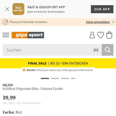
K&Ö & GIGASPORT APP
ZUR APP
Jetzt kostenlos downloaden
Pluscard Vorteile erhalten
30 TAGE RÜCKGABERECHT
Jetzt anmelden
GIGASTYLE
FAHRRAD­
CLICK &
CLICK &
MUST-HAVE
LEASING
COLLECT
RESERVE
FINAL SALE
|
BIS ZU -50% ENTDECKEN
Beliebt!
4 Personen haben den Artikel gerade im Warenkorb
IGLOO
Kühlbox Playmate Elite - Passive Cooler
39,99
inkl. Mwst zzgl.
Versandkosten
Farbe:
Rot