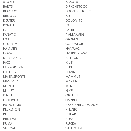
ATOMIC
BABOLAT
BARTS
BIRKENSTOCK
BLACKROLL
BOGNER FIRE+ICE
BROOKS
BUFF
DEUTER
DOLOMITE
DYNAFIT
E9
F2
FALKE
FANATIC
FJÄLLRÄVEN
FOX
GARMIN
GLORYFY
GOREWEAR
HAMMER
HANWAG
HOKA
HYDRO FLASK
ICEBREAKER
ICEPEAK
JAKO
KJUS
LA SPORTIVA
LEKI
LÖFFLER
LOWA
MAIER SPORTS
MAMMUT
MANDALA
MARTINI
MEINDL
MERU
MILLET
NIKE
O'NEILL
ORTLIEB
ORTOVOX
OSPREY
PATAGONIA
PEAK PERFORMANCE
PEEROTON
PHENIX
POC
POLAR
PROTEST
PUKY
PUMA
RUKKA
SALEWA
SALOMON