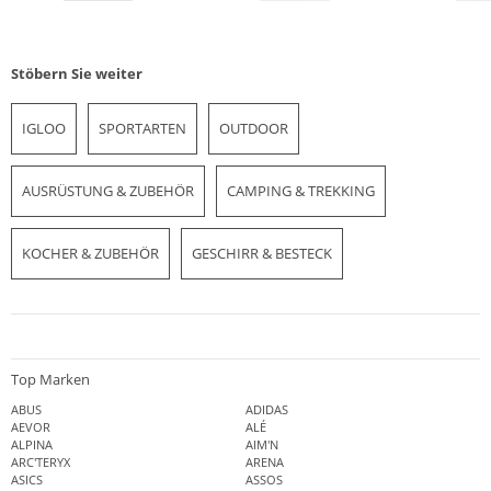
Stöbern Sie weiter
IGLOO
SPORTARTEN
OUTDOOR
AUSRÜSTUNG & ZUBEHÖR
CAMPING & TREKKING
KOCHER & ZUBEHÖR
GESCHIRR & BESTECK
Top Marken
ABUS
ADIDAS
AEVOR
ALÉ
ALPINA
AIM'N
ARC'TERYX
ARENA
ASICS
ASSOS