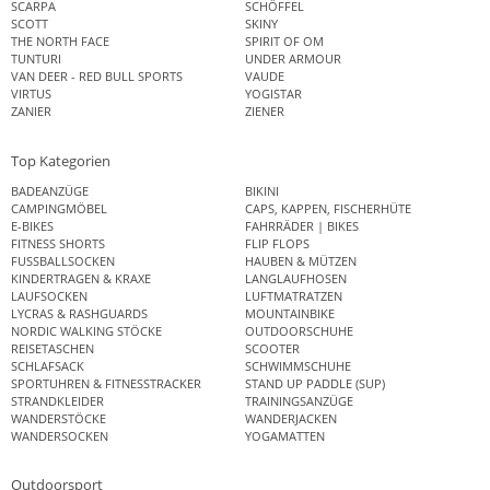
SCARPA
SCHÖFFEL
SCOTT
SKINY
THE NORTH FACE
SPIRIT OF OM
TUNTURI
UNDER ARMOUR
VAN DEER - RED BULL SPORTS
VAUDE
VIRTUS
YOGISTAR
ZANIER
ZIENER
Top Kategorien
BADEANZÜGE
BIKINI
CAMPINGMÖBEL
CAPS, KAPPEN, FISCHERHÜTE
E-BIKES
FAHRRÄDER | BIKES
FITNESS SHORTS
FLIP FLOPS
FUSSBALLSOCKEN
HAUBEN & MÜTZEN
KINDERTRAGEN & KRAXE
LANGLAUFHOSEN
LAUFSOCKEN
LUFTMATRATZEN
LYCRAS & RASHGUARDS
MOUNTAINBIKE
NORDIC WALKING STÖCKE
OUTDOORSCHUHE
REISETASCHEN
SCOOTER
SCHLAFSACK
SCHWIMMSCHUHE
SPORTUHREN & FITNESSTRACKER
STAND UP PADDLE (SUP)
STRANDKLEIDER
TRAININGSANZÜGE
WANDERSTÖCKE
WANDERJACKEN
WANDERSOCKEN
YOGAMATTEN
Outdoorsport