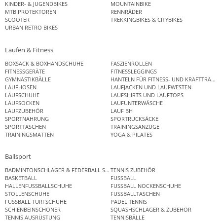
KINDER- & JUGENDBIKES
MOUNTAINBIKE
MTB PROTEKTOREN
RENNRÄDER
SCOOTER
TREKKINGBIKES & CITYBIKES
URBAN RETRO BIKES
Laufen & Fitness
BOXSACK & BOXHANDSCHUHE
FASZIENROLLEN
FITNESSGERÄTE
FITNESSLEGGINGS
GYMNASTIKBÄLLE
HANTELN FÜR FITNESS- UND KRAFTTRAINI
LAUFHOSEN
LAUFJACKEN UND LAUFWESTEN
LAUFSCHUHE
LAUFSHIRTS UND LAUFTOPS
LAUFSOCKEN
LAUFUNTERWÄSCHE
LAUFZUBEHÖR
LAUF BH
SPORTNAHRUNG
SPORTRUCKSÄCKE
SPORTTASCHEN
TRAININGSANZÜGE
TRAININGSMATTEN
YOGA & PILATES
Ballsport
BADMINTONSCHLÄGER & FEDERBALL SETS
TENNIS ZUBEHÖR
BASKETBALL
FUSSBALL
HALLENFUSSBALLSCHUHE
FUSSBALL NOCKENSCHUHE
STOLLENSCHUHE
FUSSBALLTASCHEN
FUSSBALL TURFSCHUHE
PADEL TENNIS
SCHIENBEINSCHONER
SQUASHSCHLÄGER & ZUBEHÖR
TENNIS AUSRÜSTUNG
TENNISBÄLLE