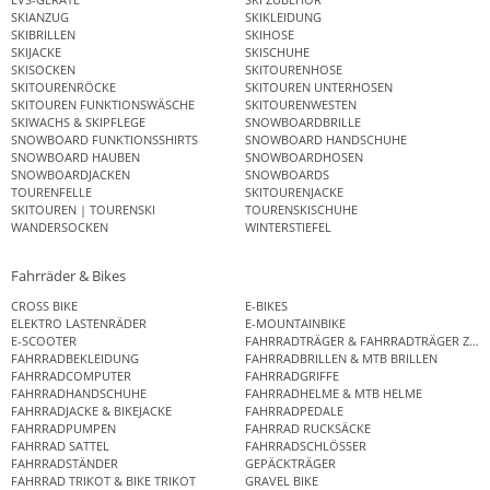
SKIANZUG
SKIKLEIDUNG
SKIBRILLEN
SKIHOSE
SKIJACKE
SKISCHUHE
SKISOCKEN
SKITOURENHOSE
SKITOURENRÖCKE
SKITOUREN UNTERHOSEN
SKITOUREN FUNKTIONSWÄSCHE
SKITOURENWESTEN
SKIWACHS & SKIPFLEGE
SNOWBOARDBRILLE
SNOWBOARD FUNKTIONSSHIRTS
SNOWBOARD HANDSCHUHE
SNOWBOARD HAUBEN
SNOWBOARDHOSEN
SNOWBOARDJACKEN
SNOWBOARDS
TOURENFELLE
SKITOURENJACKE
SKITOUREN | TOURENSKI
TOURENSKISCHUHE
WANDERSOCKEN
WINTERSTIEFEL
Fahrräder & Bikes
CROSS BIKE
E-BIKES
ELEKTRO LASTENRÄDER
E-MOUNTAINBIKE
E-SCOOTER
FAHRRADTRÄGER & FAHRRADTRÄGER ZUB
FAHRRADBEKLEIDUNG
FAHRRADBRILLEN & MTB BRILLEN
FAHRRADCOMPUTER
FAHRRADGRIFFE
FAHRRADHANDSCHUHE
FAHRRADHELME & MTB HELME
FAHRRADJACKE & BIKEJACKE
FAHRRADPEDALE
FAHRRADPUMPEN
FAHRRAD RUCKSÄCKE
FAHRRAD SATTEL
FAHRRADSCHLÖSSER
FAHRRADSTÄNDER
GEPÄCKTRÄGER
FAHRRAD TRIKOT & BIKE TRIKOT
GRAVEL BIKE