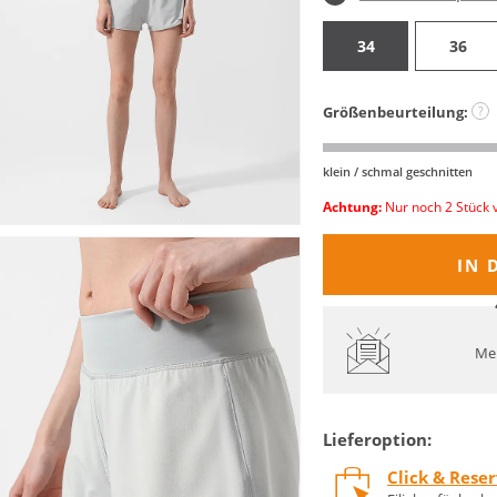
34
36
Größenbeurteilung:
?
klein / schmal geschnitten
Achtung:
Nur noch 2 Stück 
IN 
Mel
Lieferoption:
Click & Rese