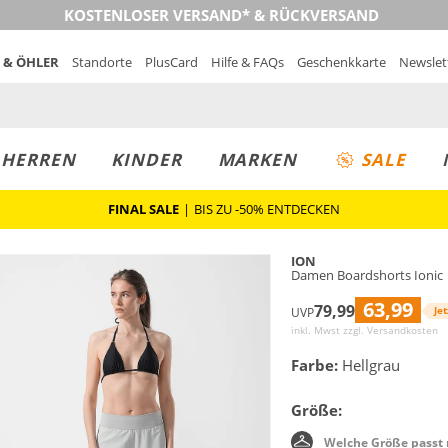
KOSTENLOSER VERSAND* & RÜCKVERSAND
 & ÖHLER
Standorte
PlusCard
Hilfe & FAQs
Geschenkkarte
Newslet
MUST-HAVE
PREIS & WERT
SALE
HERREN
KINDER
MARKEN
SALE
FINAL SALE
|
BIS ZU -50% ENTDECKEN
ION
Damen Boardshorts Ionic
63,99
79,99
Jet
UVP
inkl. Mwst zzgl.
Versandkosten
Farbe:
Hellgrau
Größe:
Welche Größe passt 