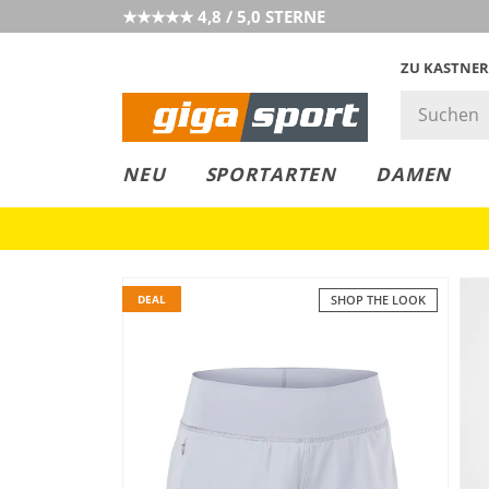
★★★★★ 4,8 / 5,0 STERNE
ZU KASTNER
GIGAGREEN
GIGASTYLE
FAHRRAD­
CLICK &
CLICK &
NEU
SPORTARTEN
DAMEN
LEASING
COLLECT
RESERVE
DEAL
SHOP THE LOOK