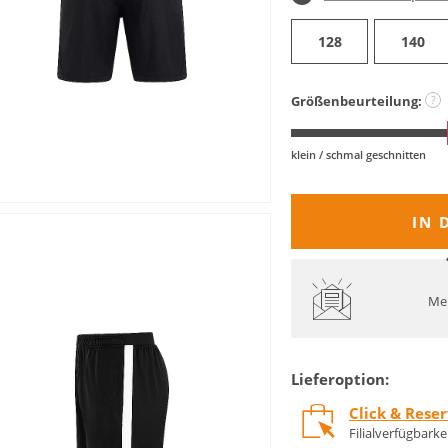
128
140
Größenbeurteilung:
?
klein / schmal geschnitten
IN 
Mel
Lieferoption:
Click & Rese
Filialverfügbark