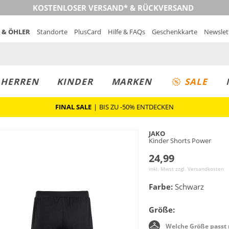
KOSTENLOSER VERSAND* & RÜCKVERSAND
 & ÖHLER
Standorte
PlusCard
Hilfe & FAQs
Geschenkkarte
Newslet
MUST-HAVE
PREIS & WERT
SALE
HERREN
KINDER
MARKEN
SALE
FINAL SALE
|
BIS ZU -50% ENTDECKEN
JAKO
Kinder Shorts Power
24,99
inkl. Mwst zzgl.
Versandkosten
Farbe:
Schwarz
Größe:
Welche Größe passt 