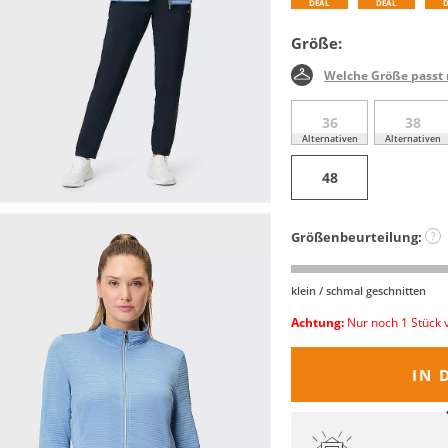
DEAL
DEAL
Größe:
Welche Größe passt 
36
38
Alternativen
Alternativen
48
Größenbeurteilung:
?
klein / schmal geschnitten
Achtung:
Nur noch 1 Stück 
IN 