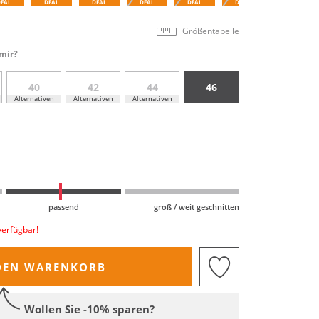
DEAL
DEAL
DEAL
DEAL
DEAL
DEAL
DEAL
Größentabelle
mir?
40
42
44
46
Alternativen
Alternativen
Alternativen
passend
groß / weit geschnitten
verfügbar!
DEN WARENKORB
Wollen Sie -10% sparen?