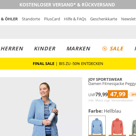
KOSTENLOSER VERSAND* & RÜCKVERSAND
 & ÖHLER
Standorte
PlusCard
Hilfe & FAQs
Geschenkkarte
Newslet
MUST-HAVE
PREIS & WERT
SALE
HERREN
KINDER
MARKEN
SALE
FINAL SALE
|
BIS ZU -50% ENTDECKEN
JOY SPORTSWEAR
Damen Fitnessjacke Peggy
47,99
79,99
Jet
UVP
inkl. Mwst zzgl.
Versandkosten
Farbe:
Hellblau