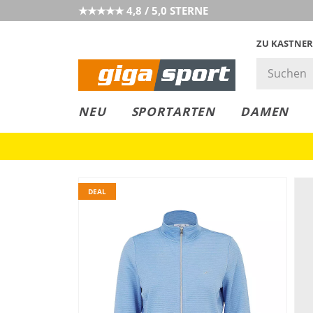
★★★★★ 4,8 / 5,0 STERNE
ZU KASTNER
GIGAGREEN
GIGASTYLE
FAHRRAD­
CLICK &
CLICK &
NEU
SPORTARTEN
DAMEN
LEASING
COLLECT
RESERVE
DEAL