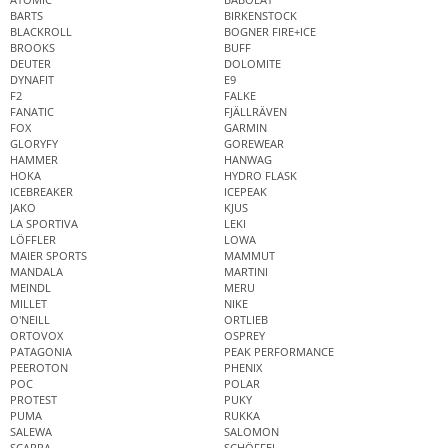
BARTS
BIRKENSTOCK
BLACKROLL
BOGNER FIRE+ICE
BROOKS
BUFF
DEUTER
DOLOMITE
DYNAFIT
E9
F2
FALKE
FANATIC
FJÄLLRÄVEN
FOX
GARMIN
GLORYFY
GOREWEAR
HAMMER
HANWAG
HOKA
HYDRO FLASK
ICEBREAKER
ICEPEAK
JAKO
KJUS
LA SPORTIVA
LEKI
LÖFFLER
LOWA
MAIER SPORTS
MAMMUT
MANDALA
MARTINI
MEINDL
MERU
MILLET
NIKE
O'NEILL
ORTLIEB
ORTOVOX
OSPREY
PATAGONIA
PEAK PERFORMANCE
PEEROTON
PHENIX
POC
POLAR
PROTEST
PUKY
PUMA
RUKKA
SALEWA
SALOMON
SCARPA
SCHÖFFEL