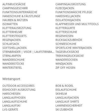
ALPINRUCKSÄCKE
CAMPINGAUSRÜSTUNG
CAMPINGGESCHIRR
FLEECEJACKEN
FUNKTIONSUNTERWÄSCHE
FUNKTIONSWÄSCHE PFLEGE
HANDSCHUHE & FÄUSTLINGE
HARDSHELLJACKEN
HAUBEN & MÜTZEN
ISOLATIONSJACKEN
ISOMATTEN
KLAPPMESSER UND MULTITOOLS
KLETTERAUSRÜSTUNG
KLETTERGURTE
KLETTERHELME
KLETTERSCHUHE
KLETTERSTEIGSETS
REGENHOSEN
REGENJACKEN
RUCKSACKZUBEHÖR
SCHLAFSACK
SCHNEESCHUHE
SOFTSHELLJACKEN
SPORTLICHE WINTERJACKEN
STIRNBÄNDER | VISOR | LAUFSTIRNBAND
TAGESRUCKSÄCKE
STIRNLAMPEN
TREKKINGRUCKSÄCKE
WANDERSCHUHE
WANDERSOCKEN
WANDERSTÖCKE
WINDJACKEN
WINTERSTIEFEL
ZIP OFF HOSEN
Wintersport
OUTDOOR ACCESSOIRES
BOB & RODEL
EISHOCKEY AUSRÜSTUNG
EISLAUFSCHUHE
HARSCHEISEN
SKIHELM
LANGLAUFHOSEN
LANGLAUFJACKEN
LANGLAUFSCHUHE
LANGLAUF SHIRTS
LANGLAUFSKI
LAWINENSICHERHEIT
LVS-GERÄTE
SKI ZUBEHÖR