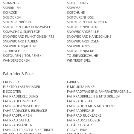
SKIANZUG
SKIKLEIDUNG
SKIBRILLEN
SKIHOSE
SKIJACKE
SKISCHUHE
SKISOCKEN
SKITOURENHOSE
SKITOURENRÖCKE
SKITOUREN UNTERHOSEN
SKITOUREN FUNKTIONSWÄSCHE
SKITOURENWESTEN
SKIWACHS & SKIPFLEGE
SNOWBOARDBRILLE
SNOWBOARD FUNKTIONSSHIRTS
SNOWBOARD HANDSCHUHE
SNOWBOARD HAUBEN
SNOWBOARDHOSEN
SNOWBOARDJACKEN
SNOWBOARDS
TOURENFELLE
SKITOURENJACKE
SKITOUREN | TOURENSKI
TOURENSKISCHUHE
WANDERSOCKEN
WINTERSTIEFEL
Fahrräder & Bikes
CROSS BIKE
E-BIKES
ELEKTRO LASTENRÄDER
E-MOUNTAINBIKE
E-SCOOTER
FAHRRADTRÄGER & FAHRRADTRÄGER ZUB
FAHRRADBEKLEIDUNG
FAHRRADBRILLEN & MTB BRILLEN
FAHRRADCOMPUTER
FAHRRADGRIFFE
FAHRRADHANDSCHUHE
FAHRRADHELME & MTB HELME
FAHRRADJACKE & BIKEJACKE
FAHRRADPEDALE
FAHRRADPUMPEN
FAHRRAD RUCKSÄCKE
FAHRRAD SATTEL
FAHRRADSCHLÖSSER
FAHRRADSTÄNDER
GEPÄCKTRÄGER
FAHRRAD TRIKOT & BIKE TRIKOT
GRAVEL BIKE