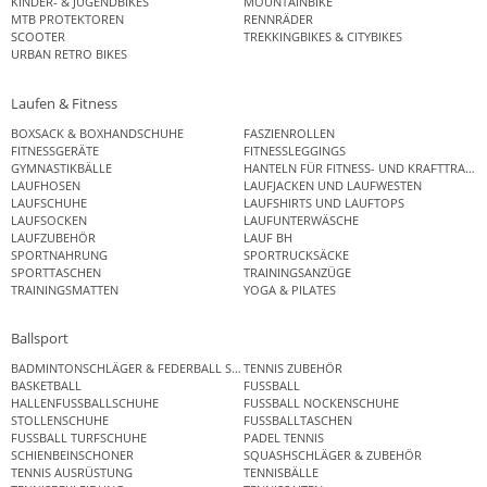
KINDER- & JUGENDBIKES
MOUNTAINBIKE
MTB PROTEKTOREN
RENNRÄDER
SCOOTER
TREKKINGBIKES & CITYBIKES
URBAN RETRO BIKES
Laufen & Fitness
BOXSACK & BOXHANDSCHUHE
FASZIENROLLEN
FITNESSGERÄTE
FITNESSLEGGINGS
GYMNASTIKBÄLLE
HANTELN FÜR FITNESS- UND KRAFTTRAINI
LAUFHOSEN
LAUFJACKEN UND LAUFWESTEN
LAUFSCHUHE
LAUFSHIRTS UND LAUFTOPS
LAUFSOCKEN
LAUFUNTERWÄSCHE
LAUFZUBEHÖR
LAUF BH
SPORTNAHRUNG
SPORTRUCKSÄCKE
SPORTTASCHEN
TRAININGSANZÜGE
TRAININGSMATTEN
YOGA & PILATES
Ballsport
BADMINTONSCHLÄGER & FEDERBALL SETS
TENNIS ZUBEHÖR
BASKETBALL
FUSSBALL
HALLENFUSSBALLSCHUHE
FUSSBALL NOCKENSCHUHE
STOLLENSCHUHE
FUSSBALLTASCHEN
FUSSBALL TURFSCHUHE
PADEL TENNIS
SCHIENBEINSCHONER
SQUASHSCHLÄGER & ZUBEHÖR
TENNIS AUSRÜSTUNG
TENNISBÄLLE