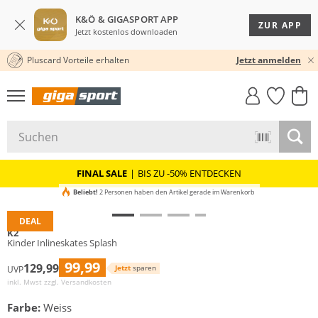
K&Ö & GIGASPORT APP
ZUR APP
Jetzt kostenlos downloaden
Pluscard Vorteile erhalten
30 TAGE RÜCKGABERECHT
Jetzt anmelden
GIGASTYLE
FAHRRAD­
CLICK &
CLICK &
MUST-HAVE
LEASING
COLLECT
RESERVE
FINAL SALE
|
BIS ZU -50% ENTDECKEN
Beliebt!
2 Personen haben den Artikel gerade im Warenkorb
DEAL
K2
Kinder Inlineskates Splash
99,99
129,99
Jetzt
sparen
UVP
inkl. Mwst zzgl.
Versandkosten
Farbe:
Weiss