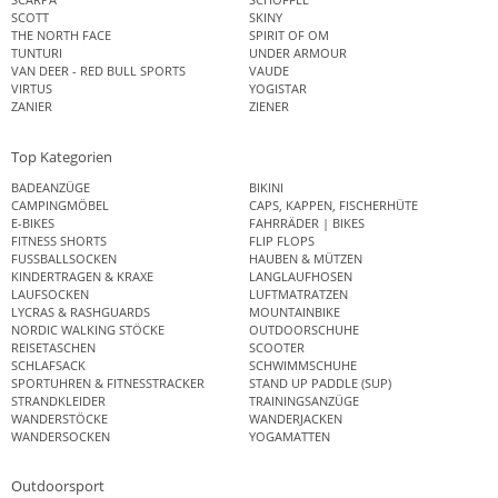
SCOTT
SKINY
THE NORTH FACE
SPIRIT OF OM
TUNTURI
UNDER ARMOUR
VAN DEER - RED BULL SPORTS
VAUDE
VIRTUS
YOGISTAR
ZANIER
ZIENER
Top Kategorien
BADEANZÜGE
BIKINI
CAMPINGMÖBEL
CAPS, KAPPEN, FISCHERHÜTE
E-BIKES
FAHRRÄDER | BIKES
FITNESS SHORTS
FLIP FLOPS
FUSSBALLSOCKEN
HAUBEN & MÜTZEN
KINDERTRAGEN & KRAXE
LANGLAUFHOSEN
LAUFSOCKEN
LUFTMATRATZEN
LYCRAS & RASHGUARDS
MOUNTAINBIKE
NORDIC WALKING STÖCKE
OUTDOORSCHUHE
REISETASCHEN
SCOOTER
SCHLAFSACK
SCHWIMMSCHUHE
SPORTUHREN & FITNESSTRACKER
STAND UP PADDLE (SUP)
STRANDKLEIDER
TRAININGSANZÜGE
WANDERSTÖCKE
WANDERJACKEN
WANDERSOCKEN
YOGAMATTEN
Outdoorsport