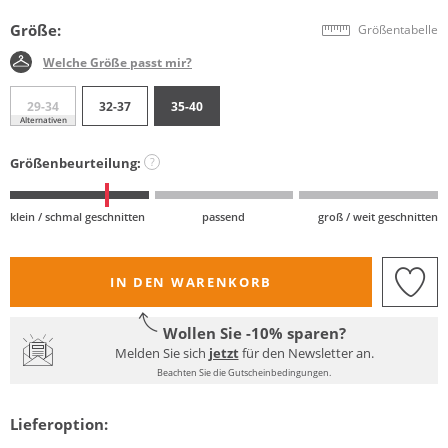
Größe:
Größentabelle
Welche Größe passt mir?
29-34
32-37
35-40
Alternativen
Größenbeurteilung:
?
klein / schmal geschnitten
passend
groß / weit geschnitten
IN DEN WARENKORB
Wollen Sie -10% sparen?
Melden Sie sich
jetzt
für den Newsletter an.
Beachten Sie die Gutscheinbedingungen.
Lieferoption: