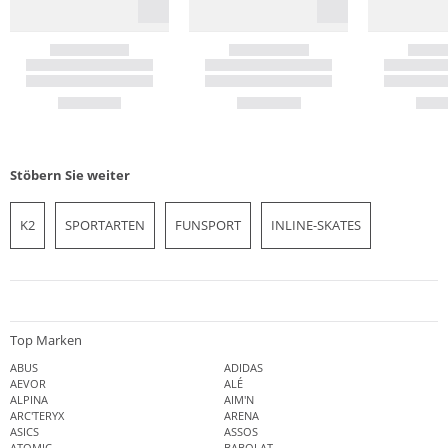
Stöbern Sie weiter
K2
SPORTARTEN
FUNSPORT
INLINE-SKATES
Top Marken
ABUS
ADIDAS
AEVOR
ALÉ
ALPINA
AIM'N
ARC'TERYX
ARENA
ASICS
ASSOS
ATOMIC
BABOLAT