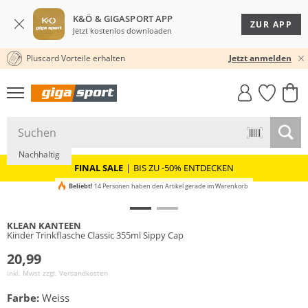
K&Ö & GIGASPORT APP
ZUR APP
Jetzt kostenlos downloaden
Pluscard Vorteile erhalten
30 TAGE RÜCKGABERECHT
Jetzt anmelden
GIGASTYLE
FAHRRAD­
CLICK &
CLICK &
MUST-HAVE
LEASING
COLLECT
RESERVE
Nachhaltig
FINAL SALE
|
BIS ZU -50% ENTDECKEN
Beliebt!
14 Personen haben den Artikel gerade im Warenkorb
KLEAN KANTEEN
Kinder Trinkflasche Classic 355ml Sippy Cap
20,99
inkl. Mwst zzgl.
Versandkosten
Farbe:
Weiss