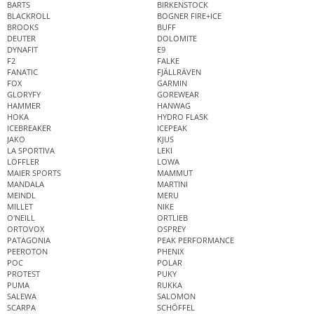
BARTS
BIRKENSTOCK
BLACKROLL
BOGNER FIRE+ICE
BROOKS
BUFF
DEUTER
DOLOMITE
DYNAFIT
E9
F2
FALKE
FANATIC
FJÄLLRÄVEN
FOX
GARMIN
GLORYFY
GOREWEAR
HAMMER
HANWAG
HOKA
HYDRO FLASK
ICEBREAKER
ICEPEAK
JAKO
KJUS
LA SPORTIVA
LEKI
LÖFFLER
LOWA
MAIER SPORTS
MAMMUT
MANDALA
MARTINI
MEINDL
MERU
MILLET
NIKE
O'NEILL
ORTLIEB
ORTOVOX
OSPREY
PATAGONIA
PEAK PERFORMANCE
PEEROTON
PHENIX
POC
POLAR
PROTEST
PUKY
PUMA
RUKKA
SALEWA
SALOMON
SCARPA
SCHÖFFEL