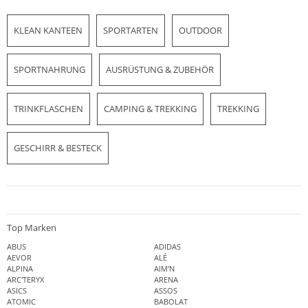
KLEAN KANTEEN
SPORTARTEN
OUTDOOR
SPORTNAHRUNG
AUSRÜSTUNG & ZUBEHÖR
TRINKFLASCHEN
CAMPING & TREKKING
TREKKING
GESCHIRR & BESTECK
Top Marken
ABUS
ADIDAS
AEVOR
ALÉ
ALPINA
AIM'N
ARC'TERYX
ARENA
ASICS
ASSOS
ATOMIC
BABOLAT