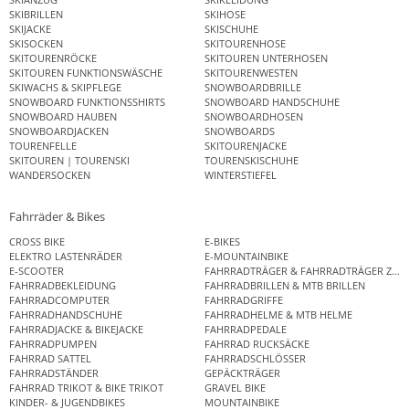
SKIBRILLEN
SKIHOSE
SKIJACKE
SKISCHUHE
SKISOCKEN
SKITOURENHOSE
SKITOURENRÖCKE
SKITOUREN UNTERHOSEN
SKITOUREN FUNKTIONSWÄSCHE
SKITOURENWESTEN
SKIWACHS & SKIPFLEGE
SNOWBOARDBRILLE
SNOWBOARD FUNKTIONSSHIRTS
SNOWBOARD HANDSCHUHE
SNOWBOARD HAUBEN
SNOWBOARDHOSEN
SNOWBOARDJACKEN
SNOWBOARDS
TOURENFELLE
SKITOURENJACKE
SKITOUREN | TOURENSKI
TOURENSKISCHUHE
WANDERSOCKEN
WINTERSTIEFEL
Fahrräder & Bikes
CROSS BIKE
E-BIKES
ELEKTRO LASTENRÄDER
E-MOUNTAINBIKE
E-SCOOTER
FAHRRADTRÄGER & FAHRRADTRÄGER ZUB
FAHRRADBEKLEIDUNG
FAHRRADBRILLEN & MTB BRILLEN
FAHRRADCOMPUTER
FAHRRADGRIFFE
FAHRRADHANDSCHUHE
FAHRRADHELME & MTB HELME
FAHRRADJACKE & BIKEJACKE
FAHRRADPEDALE
FAHRRADPUMPEN
FAHRRAD RUCKSÄCKE
FAHRRAD SATTEL
FAHRRADSCHLÖSSER
FAHRRADSTÄNDER
GEPÄCKTRÄGER
FAHRRAD TRIKOT & BIKE TRIKOT
GRAVEL BIKE
KINDER- & JUGENDBIKES
MOUNTAINBIKE