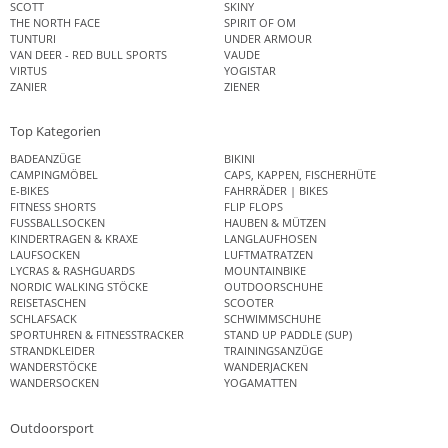
SCOTT
SKINY
THE NORTH FACE
SPIRIT OF OM
TUNTURI
UNDER ARMOUR
VAN DEER - RED BULL SPORTS
VAUDE
VIRTUS
YOGISTAR
ZANIER
ZIENER
Top Kategorien
BADEANZÜGE
BIKINI
CAMPINGMÖBEL
CAPS, KAPPEN, FISCHERHÜTE
E-BIKES
FAHRRÄDER | BIKES
FITNESS SHORTS
FLIP FLOPS
FUSSBALLSOCKEN
HAUBEN & MÜTZEN
KINDERTRAGEN & KRAXE
LANGLAUFHOSEN
LAUFSOCKEN
LUFTMATRATZEN
LYCRAS & RASHGUARDS
MOUNTAINBIKE
NORDIC WALKING STÖCKE
OUTDOORSCHUHE
REISETASCHEN
SCOOTER
SCHLAFSACK
SCHWIMMSCHUHE
SPORTUHREN & FITNESSTRACKER
STAND UP PADDLE (SUP)
STRANDKLEIDER
TRAININGSANZÜGE
WANDERSTÖCKE
WANDERJACKEN
WANDERSOCKEN
YOGAMATTEN
Outdoorsport