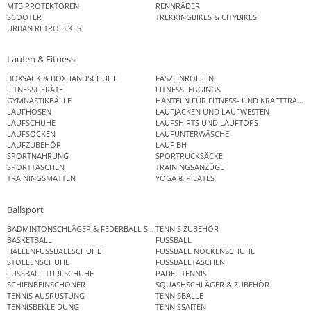
MTB PROTEKTOREN
RENNRÄDER
SCOOTER
TREKKINGBIKES & CITYBIKES
URBAN RETRO BIKES
Laufen & Fitness
BOXSACK & BOXHANDSCHUHE
FASZIENROLLEN
FITNESSGERÄTE
FITNESSLEGGINGS
GYMNASTIKBÄLLE
HANTELN FÜR FITNESS- UND KRAFTTRAINI
LAUFHOSEN
LAUFJACKEN UND LAUFWESTEN
LAUFSCHUHE
LAUFSHIRTS UND LAUFTOPS
LAUFSOCKEN
LAUFUNTERWÄSCHE
LAUFZUBEHÖR
LAUF BH
SPORTNAHRUNG
SPORTRUCKSÄCKE
SPORTTASCHEN
TRAININGSANZÜGE
TRAININGSMATTEN
YOGA & PILATES
Ballsport
BADMINTONSCHLÄGER & FEDERBALL SETS
TENNIS ZUBEHÖR
BASKETBALL
FUSSBALL
HALLENFUSSBALLSCHUHE
FUSSBALL NOCKENSCHUHE
STOLLENSCHUHE
FUSSBALLTASCHEN
FUSSBALL TURFSCHUHE
PADEL TENNIS
SCHIENBEINSCHONER
SQUASHSCHLÄGER & ZUBEHÖR
TENNIS AUSRÜSTUNG
TENNISBÄLLE
TENNISBEKLEIDUNG
TENNISSAITEN