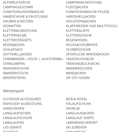
ALPINRUCKSÄCKE
CAMPINGAUSRÜSTUNG
CAMPINGGESCHIRR
FLEECEJACKEN
FUNKTIONSUNTERWÄSCHE
FUNKTIONSWÄSCHE PFLEGE
HANDSCHUHE & FÄUSTLINGE
HARDSHELLJACKEN
HAUBEN & MÜTZEN
ISOLATIONSJACKEN
ISOMATTEN
KLAPPMESSER UND MULTITOOLS
KLETTERAUSRÜSTUNG
KLETTERGURTE
KLETTERHELME
KLETTERSCHUHE
KLETTERSTEIGSETS
REGENHOSEN
REGENJACKEN
RUCKSACKZUBEHÖR
SCHLAFSACK
SCHNEESCHUHE
SOFTSHELLJACKEN
SPORTLICHE WINTERJACKEN
STIRNBÄNDER | VISOR | LAUFSTIRNBAND
TAGESRUCKSÄCKE
STIRNLAMPEN
TREKKINGRUCKSÄCKE
WANDERSCHUHE
WANDERSOCKEN
WANDERSTÖCKE
WINDJACKEN
WINTERSTIEFEL
ZIP OFF HOSEN
Wintersport
OUTDOOR ACCESSOIRES
BOB & RODEL
EISHOCKEY AUSRÜSTUNG
EISLAUFSCHUHE
HARSCHEISEN
SKIHELM
LANGLAUFHOSEN
LANGLAUFJACKEN
LANGLAUFSCHUHE
LANGLAUF SHIRTS
LANGLAUFSKI
LAWINENSICHERHEIT
LVS-GERÄTE
SKI ZUBEHÖR
SKIANZUG
SKIKLEIDUNG