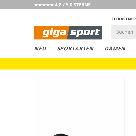
★★★★★ 4,8 / 5,0 STERNE
ZU KASTNER
GIGAGREEN
GIGASTYLE
FAHRRAD­
CLICK &
CLICK &
NEU
SPORTARTEN
DAMEN
LEASING
COLLECT
RESERVE