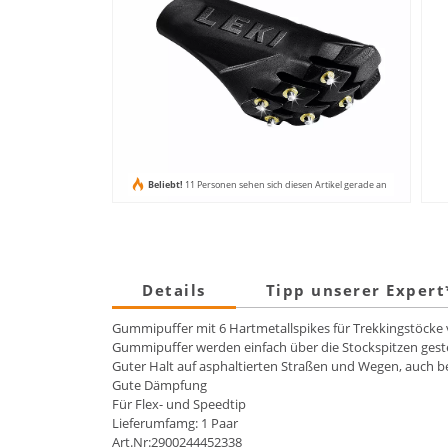
Beliebt!
11 Personen sehen sich diesen Artikel gerade an
Details
Tipp unserer Exper
Gummipuffer mit 6 Hartmetallspikes für Trekkingstöcke 
Gummipuffer werden einfach über die Stockspitzen gest
Guter Halt auf asphaltierten Straßen und Wegen, auch b
Gute Dämpfung
Für Flex- und Speedtip
Lieferumfamg: 1 Paar
Art.Nr:2900244452338