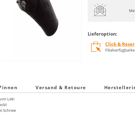
Mel
Lieferoption:
Click & Rese
Filialverfügbark
t*innen
Versand & Retoure
Hersteller
von Leki
eckt
ei Schnee