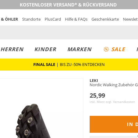
KOSTENLOSER VERSAND* & RÜCKVERSAND
 & ÖHLER
Standorte
PlusCard
Hilfe & FAQs
Geschenkkarte
Newslet
MUST-HAVE
PREIS & WERT
SALE
HERREN
KINDER
MARKEN
SALE
FINAL SALE
|
BIS ZU -50% ENTDECKEN
LEKI
Nordic Walking Zubehör
25,99
inkl. Mwst zzgl.
Versandkosten
IN 