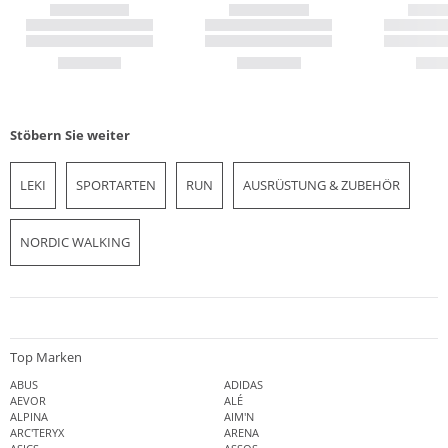
Stöbern Sie weiter
LEKI
SPORTARTEN
RUN
AUSRÜSTUNG & ZUBEHÖR
NORDIC WALKING
Top Marken
ABUS
ADIDAS
AEVOR
ALÉ
ALPINA
AIM'N
ARC'TERYX
ARENA