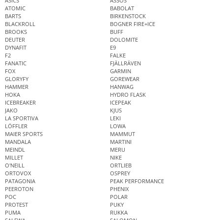
ASICS
ASSOS
ATOMIC
BABOLAT
BARTS
BIRKENSTOCK
BLACKROLL
BOGNER FIRE+ICE
BROOKS
BUFF
DEUTER
DOLOMITE
DYNAFIT
E9
F2
FALKE
FANATIC
FJÄLLRÄVEN
FOX
GARMIN
GLORYFY
GOREWEAR
HAMMER
HANWAG
HOKA
HYDRO FLASK
ICEBREAKER
ICEPEAK
JAKO
KJUS
LA SPORTIVA
LEKI
LÖFFLER
LOWA
MAIER SPORTS
MAMMUT
MANDALA
MARTINI
MEINDL
MERU
MILLET
NIKE
O'NEILL
ORTLIEB
ORTOVOX
OSPREY
PATAGONIA
PEAK PERFORMANCE
PEEROTON
PHENIX
POC
POLAR
PROTEST
PUKY
PUMA
RUKKA