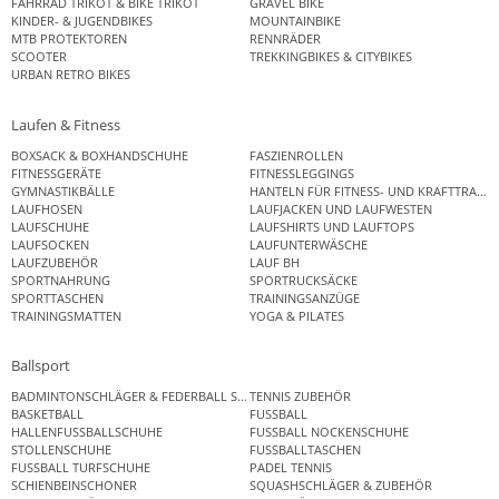
FAHRRAD TRIKOT & BIKE TRIKOT
GRAVEL BIKE
KINDER- & JUGENDBIKES
MOUNTAINBIKE
MTB PROTEKTOREN
RENNRÄDER
SCOOTER
TREKKINGBIKES & CITYBIKES
URBAN RETRO BIKES
Laufen & Fitness
BOXSACK & BOXHANDSCHUHE
FASZIENROLLEN
FITNESSGERÄTE
FITNESSLEGGINGS
GYMNASTIKBÄLLE
HANTELN FÜR FITNESS- UND KRAFTTRAINI
LAUFHOSEN
LAUFJACKEN UND LAUFWESTEN
LAUFSCHUHE
LAUFSHIRTS UND LAUFTOPS
LAUFSOCKEN
LAUFUNTERWÄSCHE
LAUFZUBEHÖR
LAUF BH
SPORTNAHRUNG
SPORTRUCKSÄCKE
SPORTTASCHEN
TRAININGSANZÜGE
TRAININGSMATTEN
YOGA & PILATES
Ballsport
BADMINTONSCHLÄGER & FEDERBALL SETS
TENNIS ZUBEHÖR
BASKETBALL
FUSSBALL
HALLENFUSSBALLSCHUHE
FUSSBALL NOCKENSCHUHE
STOLLENSCHUHE
FUSSBALLTASCHEN
FUSSBALL TURFSCHUHE
PADEL TENNIS
SCHIENBEINSCHONER
SQUASHSCHLÄGER & ZUBEHÖR