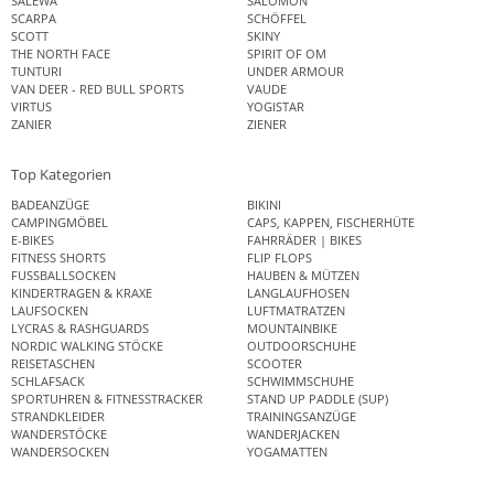
SALEWA
SALOMON
SCARPA
SCHÖFFEL
SCOTT
SKINY
THE NORTH FACE
SPIRIT OF OM
TUNTURI
UNDER ARMOUR
VAN DEER - RED BULL SPORTS
VAUDE
VIRTUS
YOGISTAR
ZANIER
ZIENER
Top Kategorien
BADEANZÜGE
BIKINI
CAMPINGMÖBEL
CAPS, KAPPEN, FISCHERHÜTE
E-BIKES
FAHRRÄDER | BIKES
FITNESS SHORTS
FLIP FLOPS
FUSSBALLSOCKEN
HAUBEN & MÜTZEN
KINDERTRAGEN & KRAXE
LANGLAUFHOSEN
LAUFSOCKEN
LUFTMATRATZEN
LYCRAS & RASHGUARDS
MOUNTAINBIKE
NORDIC WALKING STÖCKE
OUTDOORSCHUHE
REISETASCHEN
SCOOTER
SCHLAFSACK
SCHWIMMSCHUHE
SPORTUHREN & FITNESSTRACKER
STAND UP PADDLE (SUP)
STRANDKLEIDER
TRAININGSANZÜGE
WANDERSTÖCKE
WANDERJACKEN
WANDERSOCKEN
YOGAMATTEN