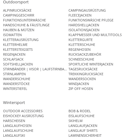
Outdoorsport
ALPINRUCKSÄCKE
CAMPINGAUSRÜSTUNG
CAMPINGGESCHIRR
FLEECEJACKEN
FUNKTIONSUNTERWÄSCHE
FUNKTIONSWÄSCHE PFLEGE
HANDSCHUHE & FÄUSTLINGE
HARDSHELLJACKEN
HAUBEN & MÜTZEN
ISOLATIONSJACKEN
ISOMATTEN
KLAPPMESSER UND MULTITOOLS
KLETTERAUSRÜSTUNG
KLETTERGURTE
KLETTERHELME
KLETTERSCHUHE
KLETTERSTEIGSETS
REGENHOSEN
REGENJACKEN
RUCKSACKZUBEHÖR
SCHLAFSACK
SCHNEESCHUHE
SOFTSHELLJACKEN
SPORTLICHE WINTERJACKEN
STIRNBÄNDER | VISOR | LAUFSTIRNBAND
TAGESRUCKSÄCKE
STIRNLAMPEN
TREKKINGRUCKSÄCKE
WANDERSCHUHE
WANDERSOCKEN
WANDERSTÖCKE
WINDJACKEN
WINTERSTIEFEL
ZIP OFF HOSEN
Wintersport
OUTDOOR ACCESSOIRES
BOB & RODEL
EISHOCKEY AUSRÜSTUNG
EISLAUFSCHUHE
HARSCHEISEN
SKIHELM
LANGLAUFHOSEN
LANGLAUFJACKEN
LANGLAUFSCHUHE
LANGLAUF SHIRTS
LANGLAUFSKI
LAWINENSICHERHEIT