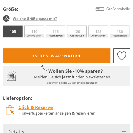
Größe:
Größentabelle
Welche Größe passt mir?
105
110
115
120
125
130
Alternativen
Alternativen
Alternativen
Alternativen
Alternativen
IN DEN WARENKORB
Wollen Sie -10% sparen?
Melden Sie sich
jetzt
für den Newsletter an.
Beachten Sie die Gutscheinbedingungen.
Lieferoption:
Click & Reserve
Filialverfügbarkeiten anzeigen & reservieren
Details