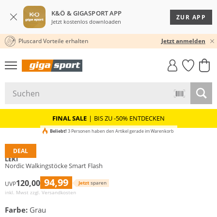
K&Ö & GIGASPORT APP
ZUR APP
Jetzt kostenlos downloaden
Pluscard Vorteile erhalten
KOSTENLOSER VERSAND* & RÜCKVERSAND
30 TAGE RÜCKGABERECHT
Jetzt anmelden
GIGASTYLE
FAHRRAD­
CLICK &
CLICK &
MUST-HAVE
LEASING
COLLECT
RESERVE
FINAL SALE
|
BIS ZU -50% ENTDECKEN
Beliebt!
3 Personen haben den Artikel gerade im Warenkorb
DEAL
LEKI
Nordic Walkingstöcke Smart Flash
94,99
120,00
Jetzt
sparen
UVP
inkl. Mwst zzgl.
Versandkosten
Farbe:
Grau