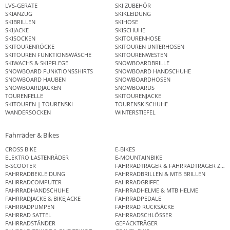
LVS-GERÄTE
SKI ZUBEHÖR
SKIANZUG
SKIKLEIDUNG
SKIBRILLEN
SKIHOSE
SKIJACKE
SKISCHUHE
SKISOCKEN
SKITOURENHOSE
SKITOURENRÖCKE
SKITOUREN UNTERHOSEN
SKITOUREN FUNKTIONSWÄSCHE
SKITOURENWESTEN
SKIWACHS & SKIPFLEGE
SNOWBOARDBRILLE
SNOWBOARD FUNKTIONSSHIRTS
SNOWBOARD HANDSCHUHE
SNOWBOARD HAUBEN
SNOWBOARDHOSEN
SNOWBOARDJACKEN
SNOWBOARDS
TOURENFELLE
SKITOURENJACKE
SKITOUREN | TOURENSKI
TOURENSKISCHUHE
WANDERSOCKEN
WINTERSTIEFEL
Fahrräder & Bikes
CROSS BIKE
E-BIKES
ELEKTRO LASTENRÄDER
E-MOUNTAINBIKE
E-SCOOTER
FAHRRADTRÄGER & FAHRRADTRÄGER ZUB
FAHRRADBEKLEIDUNG
FAHRRADBRILLEN & MTB BRILLEN
FAHRRADCOMPUTER
FAHRRADGRIFFE
FAHRRADHANDSCHUHE
FAHRRADHELME & MTB HELME
FAHRRADJACKE & BIKEJACKE
FAHRRADPEDALE
FAHRRADPUMPEN
FAHRRAD RUCKSÄCKE
FAHRRAD SATTEL
FAHRRADSCHLÖSSER
FAHRRADSTÄNDER
GEPÄCKTRÄGER