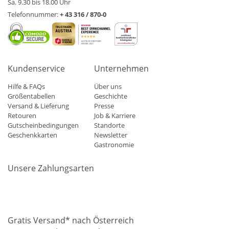
Sa. 9.30 bis 18.00 Uhr
Telefonnummer:
+ 43 316 / 870-0
Kundenservice
Unternehmen
Hilfe & FAQs
Über uns
Größentabellen
Geschichte
Versand & Lieferung
Presse
Retouren
Job & Karriere
Gutscheinbedingungen
Standorte
Geschenkkarten
Newsletter
Gastronomie
Unsere Zahlungsarten
Mastercard
Visa
Diners
Applepay
Amazon
Paypal
Klarn
Gratis Versand* nach Österreich