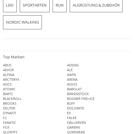
LEKI
SPORTARTEN
RUN
AUSRÜSTUNG & ZUBEHÖR
NORDIC WALKING
Top Marken
ABUS
ADIDAS
AEVOR
ALÉ
ALPINA
AIM'N
ARC'TERYX
ARENA
ASICS
ASSOS
ATOMIC
BABOLAT
BARTS
BIRKENSTOCK
BLACKROLL
BOGNER FIRE+ICE
BROOKS
BUFF
DEUTER
DOLOMITE
DYNAFIT
E9
F2
FALKE
FANATIC
FJÄLLRÄVEN
FOX
GARMIN
GLORYFY
GOREWEAR