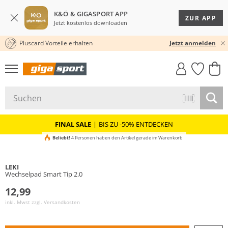
K&Ö & GIGASPORT APP
ZUR APP
Jetzt kostenlos downloaden
Pluscard Vorteile erhalten
KOSTENLOSER VERSAND* & RÜCKVERSAND
Jetzt anmelden
GIGASTYLE
FAHRRAD­
CLICK &
CLICK &
MUST-HAVE
LEASING
COLLECT
RESERVE
FINAL SALE
|
BIS ZU -50% ENTDECKEN
Beliebt!
4 Personen haben den Artikel gerade im Warenkorb
LEKI
Wechselpad Smart Tip 2.0
12,99
inkl. Mwst zzgl.
Versandkosten