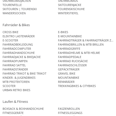
SNOWBOARDJACKEN
SNOWBOARDS
TOURENFELLE
SKITOURENJACKE
SKITOUREN | TOURENSKI
TOURENSKISCHUHE
WANDERSOCKEN
WINTERSTIEFEL
Fahrräder & Bikes
CROSS BIKE
E-BIKES
ELEKTRO LASTENRÄDER
E-MOUNTAINBIKE
E-SCOOTER
FAHRRADTRÄGER & FAHRRADTRÄGER ZUB
FAHRRADBEKLEIDUNG
FAHRRADBRILLEN & MTB BRILLEN
FAHRRADCOMPUTER
FAHRRADGRIFFE
FAHRRADHANDSCHUHE
FAHRRADHELME & MTB HELME
FAHRRADJACKE & BIKEJACKE
FAHRRADPEDALE
FAHRRADPUMPEN
FAHRRAD RUCKSÄCKE
FAHRRAD SATTEL
FAHRRADSCHLÖSSER
FAHRRADSTÄNDER
GEPÄCKTRÄGER
FAHRRAD TRIKOT & BIKE TRIKOT
GRAVEL BIKE
KINDER- & JUGENDBIKES
MOUNTAINBIKE
MTB PROTEKTOREN
RENNRÄDER
SCOOTER
TREKKINGBIKES & CITYBIKES
URBAN RETRO BIKES
Laufen & Fitness
BOXSACK & BOXHANDSCHUHE
FASZIENROLLEN
FITNESSGERÄTE
FITNESSLEGGINGS