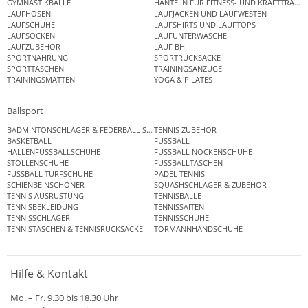
GYMNASTIKBÄLLE
HANTELN FÜR FITNESS- UND KRAFTTRAINI
LAUFHOSEN
LAUFJACKEN UND LAUFWESTEN
LAUFSCHUHE
LAUFSHIRTS UND LAUFTOPS
LAUFSOCKEN
LAUFUNTERWÄSCHE
LAUFZUBEHÖR
LAUF BH
SPORTNAHRUNG
SPORTRUCKSÄCKE
SPORTTASCHEN
TRAININGSANZÜGE
TRAININGSMATTEN
YOGA & PILATES
Ballsport
BADMINTONSCHLÄGER & FEDERBALL SETS
TENNIS ZUBEHÖR
BASKETBALL
FUSSBALL
HALLENFUSSBALLSCHUHE
FUSSBALL NOCKENSCHUHE
STOLLENSCHUHE
FUSSBALLTASCHEN
FUSSBALL TURFSCHUHE
PADEL TENNIS
SCHIENBEINSCHONER
SQUASHSCHLÄGER & ZUBEHÖR
TENNIS AUSRÜSTUNG
TENNISBÄLLE
TENNISBEKLEIDUNG
TENNISSAITEN
TENNISSCHLÄGER
TENNISSCHUHE
TENNISTASCHEN & TENNISRUCKSÄCKE
TORMANNHANDSCHUHE
Hilfe & Kontakt
Mo. – Fr. 9.30 bis 18.30 Uhr