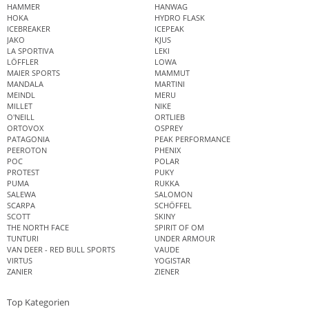
HAMMER
HANWAG
HOKA
HYDRO FLASK
ICEBREAKER
ICEPEAK
JAKO
KJUS
LA SPORTIVA
LEKI
LÖFFLER
LOWA
MAIER SPORTS
MAMMUT
MANDALA
MARTINI
MEINDL
MERU
MILLET
NIKE
O'NEILL
ORTLIEB
ORTOVOX
OSPREY
PATAGONIA
PEAK PERFORMANCE
PEEROTON
PHENIX
POC
POLAR
PROTEST
PUKY
PUMA
RUKKA
SALEWA
SALOMON
SCARPA
SCHÖFFEL
SCOTT
SKINY
THE NORTH FACE
SPIRIT OF OM
TUNTURI
UNDER ARMOUR
VAN DEER - RED BULL SPORTS
VAUDE
VIRTUS
YOGISTAR
ZANIER
ZIENER
Top Kategorien