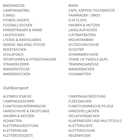
BADEANZÜGE
BIKINI
CAMPINGMÖBEL
CAPS, KAPPEN, FISCHERHÜTE
E-BIKES
FAHRRÄDER | BIKES
FITNESS SHORTS
FLIP FLOPS
FUSSBALLSOCKEN
HAUBEN & MÜTZEN
KINDERTRAGEN & KRAXE
LANGLAUFHOSEN
LAUFSOCKEN
LUFTMATRATZEN
LYCRAS & RASHGUARDS
MOUNTAINBIKE
NORDIC WALKING STÖCKE
OUTDOORSCHUHE
REISETASCHEN
SCOOTER
SCHLAFSACK
SCHWIMMSCHUHE
SPORTUHREN & FITNESSTRACKER
STAND UP PADDLE (SUP)
STRANDKLEIDER
TRAININGSANZÜGE
WANDERSTÖCKE
WANDERJACKEN
WANDERSOCKEN
YOGAMATTEN
Outdoorsport
ALPINRUCKSÄCKE
CAMPINGAUSRÜSTUNG
CAMPINGGESCHIRR
FLEECEJACKEN
FUNKTIONSUNTERWÄSCHE
FUNKTIONSWÄSCHE PFLEGE
HANDSCHUHE & FÄUSTLINGE
HARDSHELLJACKEN
HAUBEN & MÜTZEN
ISOLATIONSJACKEN
ISOMATTEN
KLAPPMESSER UND MULTITOOLS
KLETTERAUSRÜSTUNG
KLETTERGURTE
KLETTERHELME
KLETTERSCHUHE
KLETTERSTEIGSETS
REGENHOSEN