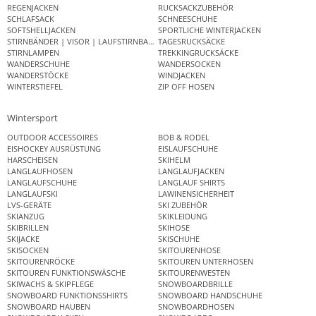
REGENJACKEN
RUCKSACKZUBEHÖR
SCHLAFSACK
SCHNEESCHUHE
SOFTSHELLJACKEN
SPORTLICHE WINTERJACKEN
STIRNBÄNDER | VISOR | LAUFSTIRNBAND
TAGESRUCKSÄCKE
STIRNLAMPEN
TREKKINGRUCKSÄCKE
WANDERSCHUHE
WANDERSOCKEN
WANDERSTÖCKE
WINDJACKEN
WINTERSTIEFEL
ZIP OFF HOSEN
Wintersport
OUTDOOR ACCESSOIRES
BOB & RODEL
EISHOCKEY AUSRÜSTUNG
EISLAUFSCHUHE
HARSCHEISEN
SKIHELM
LANGLAUFHOSEN
LANGLAUFJACKEN
LANGLAUFSCHUHE
LANGLAUF SHIRTS
LANGLAUFSKI
LAWINENSICHERHEIT
LVS-GERÄTE
SKI ZUBEHÖR
SKIANZUG
SKIKLEIDUNG
SKIBRILLEN
SKIHOSE
SKIJACKE
SKISCHUHE
SKISOCKEN
SKITOURENHOSE
SKITOURENRÖCKE
SKITOUREN UNTERHOSEN
SKITOUREN FUNKTIONSWÄSCHE
SKITOURENWESTEN
SKIWACHS & SKIPFLEGE
SNOWBOARDBRILLE
SNOWBOARD FUNKTIONSSHIRTS
SNOWBOARD HANDSCHUHE
SNOWBOARD HAUBEN
SNOWBOARDHOSEN