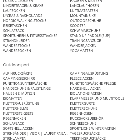
FUSSBALLSOCKEN
HAUBEN & MÜTZEN
KINDERTRAGEN & KRAXE
LANGLAUFHOSEN
LAUFSOCKEN
LUFTMATRATZEN
LYCRAS & RASHGUARDS
MOUNTAINBIKE
NORDIC WALKING STÖCKE
OUTDOORSCHUHE
REISETASCHEN
SCOOTER
SCHLAFSACK
SCHWIMMSCHUHE
SPORTUHREN & FITNESSTRACKER
STAND UP PADDLE (SUP)
STRANDKLEIDER
TRAININGSANZÜGE
WANDERSTÖCKE
WANDERJACKEN
WANDERSOCKEN
YOGAMATTEN
Outdoorsport
ALPINRUCKSÄCKE
CAMPINGAUSRÜSTUNG
CAMPINGGESCHIRR
FLEECEJACKEN
FUNKTIONSUNTERWÄSCHE
FUNKTIONSWÄSCHE PFLEGE
HANDSCHUHE & FÄUSTLINGE
HARDSHELLJACKEN
HAUBEN & MÜTZEN
ISOLATIONSJACKEN
ISOMATTEN
KLAPPMESSER UND MULTITOOLS
KLETTERAUSRÜSTUNG
KLETTERGURTE
KLETTERHELME
KLETTERSCHUHE
KLETTERSTEIGSETS
REGENHOSEN
REGENJACKEN
RUCKSACKZUBEHÖR
SCHLAFSACK
SCHNEESCHUHE
SOFTSHELLJACKEN
SPORTLICHE WINTERJACKEN
STIRNBÄNDER | VISOR | LAUFSTIRNBAND
TAGESRUCKSÄCKE
STIRNLAMPEN
TREKKINGRUCKSÄCKE