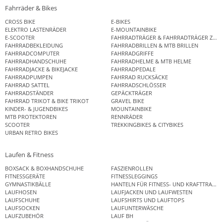
Fahrräder & Bikes
CROSS BIKE
E-BIKES
ELEKTRO LASTENRÄDER
E-MOUNTAINBIKE
E-SCOOTER
FAHRRADTRÄGER & FAHRRADTRÄGER ZUB
FAHRRADBEKLEIDUNG
FAHRRADBRILLEN & MTB BRILLEN
FAHRRADCOMPUTER
FAHRRADGRIFFE
FAHRRADHANDSCHUHE
FAHRRADHELME & MTB HELME
FAHRRADJACKE & BIKEJACKE
FAHRRADPEDALE
FAHRRADPUMPEN
FAHRRAD RUCKSÄCKE
FAHRRAD SATTEL
FAHRRADSCHLÖSSER
FAHRRADSTÄNDER
GEPÄCKTRÄGER
FAHRRAD TRIKOT & BIKE TRIKOT
GRAVEL BIKE
KINDER- & JUGENDBIKES
MOUNTAINBIKE
MTB PROTEKTOREN
RENNRÄDER
SCOOTER
TREKKINGBIKES & CITYBIKES
URBAN RETRO BIKES
Laufen & Fitness
BOXSACK & BOXHANDSCHUHE
FASZIENROLLEN
FITNESSGERÄTE
FITNESSLEGGINGS
GYMNASTIKBÄLLE
HANTELN FÜR FITNESS- UND KRAFTTRAINI
LAUFHOSEN
LAUFJACKEN UND LAUFWESTEN
LAUFSCHUHE
LAUFSHIRTS UND LAUFTOPS
LAUFSOCKEN
LAUFUNTERWÄSCHE
LAUFZUBEHÖR
LAUF BH