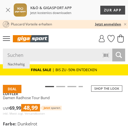
K&Ö & GIGASPORT APP
ZUR APP
Jetzt kostenlos downloaden
Pluscard Vorteile erhalten
30 TAGE RÜCKGABERECHT
Jetzt anmelden
GIGASTYLE
FAHRRAD­
CLICK &
CLICK &
MUST-HAVE
LEASING
COLLECT
RESERVE
Nachhaltig
FINAL SALE
|
BIS ZU -50% ENTDECKEN
SHOP THE LOOK
DEAL
LÖFFLER
Damen Radhose Tour Bund
48,99
69,99
Jetzt
sparen
UVP
inkl. Mwst zzgl.
Versandkosten
Farbe:
Dunkelrot