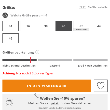
Größe:
Größentabelle
Welche Größe passt mir?
34
36
38
40
42
44
Alternativen
46
Größenbeurteilung:
?
klein / schmal geschnitten
passend
groß / weit geschnitten
Achtung:
Nur noch 2 Stück verfügbar!
IN DEN WARENKORB
Wollen Sie -10% sparen?
Melden Sie sich
jetzt
für den Newsletter an.
Beachten Sie die Gutscheinbedingungen.