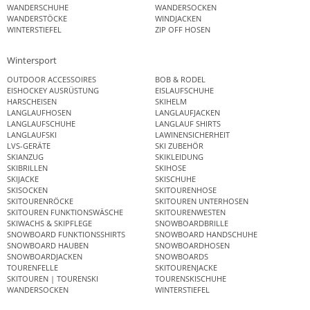
WANDERSCHUHE
WANDERSOCKEN
WANDERSTÖCKE
WINDJACKEN
WINTERSTIEFEL
ZIP OFF HOSEN
Wintersport
OUTDOOR ACCESSOIRES
BOB & RODEL
EISHOCKEY AUSRÜSTUNG
EISLAUFSCHUHE
HARSCHEISEN
SKIHELM
LANGLAUFHOSEN
LANGLAUFJACKEN
LANGLAUFSCHUHE
LANGLAUF SHIRTS
LANGLAUFSKI
LAWINENSICHERHEIT
LVS-GERÄTE
SKI ZUBEHÖR
SKIANZUG
SKIKLEIDUNG
SKIBRILLEN
SKIHOSE
SKIJACKE
SKISCHUHE
SKISOCKEN
SKITOURENHOSE
SKITOURENRÖCKE
SKITOUREN UNTERHOSEN
SKITOUREN FUNKTIONSWÄSCHE
SKITOURENWESTEN
SKIWACHS & SKIPFLEGE
SNOWBOARDBRILLE
SNOWBOARD FUNKTIONSSHIRTS
SNOWBOARD HANDSCHUHE
SNOWBOARD HAUBEN
SNOWBOARDHOSEN
SNOWBOARDJACKEN
SNOWBOARDS
TOURENFELLE
SKITOURENJACKE
SKITOUREN | TOURENSKI
TOURENSKISCHUHE
WANDERSOCKEN
WINTERSTIEFEL