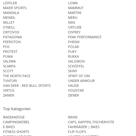
LÖFFLER
LOWA
MAIER SPORTS
MAMMUT
MANDALA
MARTINI
MEINDL
MERU
MILLET
NIKE
O'NEILL
ORTLIEB
ORTOVOX
OSPREY
PATAGONIA
PEAK PERFORMANCE
PEEROTON
PHENIX
POC
POLAR
PROTEST
PUKY
PUMA
RUKKA
SALEWA
SALOMON
SCARPA
SCHÖFFEL
SCOTT
SKINY
THE NORTH FACE
SPIRIT OF OM
TUNTURI
UNDER ARMOUR
VAN DEER - RED BULL SPORTS
VAUDE
VIRTUS
YOGISTAR
ZANIER
ZIENER
Top Kategorien
BADEANZÜGE
BIKINI
CAMPINGMÖBEL
CAPS, KAPPEN, FISCHERHÜTE
E-BIKES
FAHRRÄDER | BIKES
FITNESS SHORTS
FLIP FLOPS