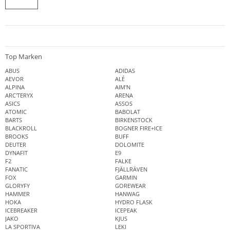
Top Marken
ABUS
ADIDAS
AEVOR
ALÉ
ALPINA
AIM'N
ARC'TERYX
ARENA
ASICS
ASSOS
ATOMIC
BABOLAT
BARTS
BIRKENSTOCK
BLACKROLL
BOGNER FIRE+ICE
BROOKS
BUFF
DEUTER
DOLOMITE
DYNAFIT
E9
F2
FALKE
FANATIC
FJÄLLRÄVEN
FOX
GARMIN
GLORYFY
GOREWEAR
HAMMER
HANWAG
HOKA
HYDRO FLASK
ICEBREAKER
ICEPEAK
JAKO
KJUS
LA SPORTIVA
LEKI