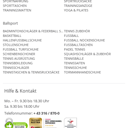
SPORTNAHRUNG
SPORTRUCKSÄCKE
SPORTTASCHEN
TRAININGSANZÜGE
TRAININGSMATTEN
YOGA & PILATES
Ballsport
BADMINTONSCHLÄGER & FEDERBALL SETS
TENNIS ZUBEHÖR
BASKETBALL
FUSSBALL
HALLENFUSSBALLSCHUHE
FUSSBALL NOCKENSCHUHE
STOLLENSCHUHE
FUSSBALLTASCHEN
FUSSBALL TURFSCHUHE
PADEL TENNIS
SCHIENBEINSCHONER
SQUASHSCHLÄGER & ZUBEHÖR
TENNIS AUSRÜSTUNG
TENNISBÄLLE
TENNISBEKLEIDUNG
TENNISSAITEN
TENNISSCHLÄGER
TENNISSCHUHE
TENNISTASCHEN & TENNISRUCKSÄCKE
TORMANNHANDSCHUHE
Hilfe & Kontakt
Mo. – Fr. 9.30 bis 18.30 Uhr
Sa. 9.30 bis 18.00 Uhr
Telefonnummer:
+ 43 316 / 870-0