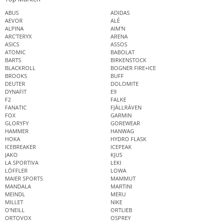
ABUS
ADIDAS
AEVOR
ALÉ
ALPINA
AIM'N
ARC'TERYX
ARENA
ASICS
ASSOS
ATOMIC
BABOLAT
BARTS
BIRKENSTOCK
BLACKROLL
BOGNER FIRE+ICE
BROOKS
BUFF
DEUTER
DOLOMITE
DYNAFIT
E9
F2
FALKE
FANATIC
FJÄLLRÄVEN
FOX
GARMIN
GLORYFY
GOREWEAR
HAMMER
HANWAG
HOKA
HYDRO FLASK
ICEBREAKER
ICEPEAK
JAKO
KJUS
LA SPORTIVA
LEKI
LÖFFLER
LOWA
MAIER SPORTS
MAMMUT
MANDALA
MARTINI
MEINDL
MERU
MILLET
NIKE
O'NEILL
ORTLIEB
ORTOVOX
OSPREY