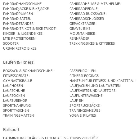
FAHRRADHANDSCHUHE
FAHRRADHELME & MTB HELME
FAHRRADJACKE & BIKEJACKE
FAHRRADPEDALE
FAHRRADPUMPEN
FAHRRAD RUCKSÄCKE
FAHRRAD SATTEL
FAHRRADSCHLÖSSER
FAHRRADSTÄNDER
GEPÄCKTRÄGER
FAHRRAD TRIKOT & BIKE TRIKOT
GRAVEL BIKE
KINDER- & JUGENDBIKES
MOUNTAINBIKE
MTB PROTEKTOREN
RENNRÄDER
SCOOTER
TREKKINGBIKES & CITYBIKES
URBAN RETRO BIKES
Laufen & Fitness
BOXSACK & BOXHANDSCHUHE
FASZIENROLLEN
FITNESSGERÄTE
FITNESSLEGGINGS
GYMNASTIKBÄLLE
HANTELN FÜR FITNESS- UND KRAFTTRAINI
LAUFHOSEN
LAUFJACKEN UND LAUFWESTEN
LAUFSCHUHE
LAUFSHIRTS UND LAUFTOPS
LAUFSOCKEN
LAUFUNTERWÄSCHE
LAUFZUBEHÖR
LAUF BH
SPORTNAHRUNG
SPORTRUCKSÄCKE
SPORTTASCHEN
TRAININGSANZÜGE
TRAININGSMATTEN
YOGA & PILATES
Ballsport
BADMINTONSCHLÄGER & FEDERBALL SETS
TENNIS ZUBEHÖR