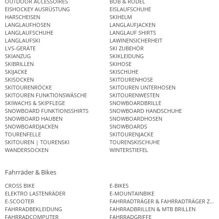
OUTDOOR ACCESSOIRES
BOB & RODEL
EISHOCKEY AUSRÜSTUNG
EISLAUFSCHUHE
HARSCHEISEN
SKIHELM
LANGLAUFHOSEN
LANGLAUFJACKEN
LANGLAUFSCHUHE
LANGLAUF SHIRTS
LANGLAUFSKI
LAWINENSICHERHEIT
LVS-GERÄTE
SKI ZUBEHÖR
SKIANZUG
SKIKLEIDUNG
SKIBRILLEN
SKIHOSE
SKIJACKE
SKISCHUHE
SKISOCKEN
SKITOURENHOSE
SKITOURENRÖCKE
SKITOUREN UNTERHOSEN
SKITOUREN FUNKTIONSWÄSCHE
SKITOURENWESTEN
SKIWACHS & SKIPFLEGE
SNOWBOARDBRILLE
SNOWBOARD FUNKTIONSSHIRTS
SNOWBOARD HANDSCHUHE
SNOWBOARD HAUBEN
SNOWBOARDHOSEN
SNOWBOARDJACKEN
SNOWBOARDS
TOURENFELLE
SKITOURENJACKE
SKITOUREN | TOURENSKI
TOURENSKISCHUHE
WANDERSOCKEN
WINTERSTIEFEL
Fahrräder & Bikes
CROSS BIKE
E-BIKES
ELEKTRO LASTENRÄDER
E-MOUNTAINBIKE
E-SCOOTER
FAHRRADTRÄGER & FAHRRADTRÄGER ZUB
FAHRRADBEKLEIDUNG
FAHRRADBRILLEN & MTB BRILLEN
FAHRRADCOMPUTER
FAHRRADGRIFFE