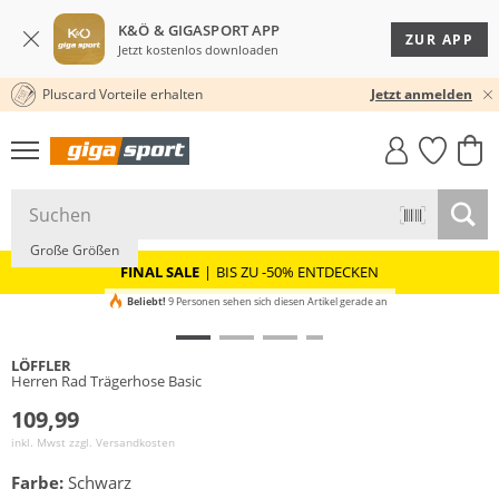
K&Ö & GIGASPORT APP
ZUR APP
Jetzt kostenlos downloaden
Pluscard Vorteile erhalten
30 TAGE RÜCKGABERECHT
Jetzt anmelden
GIGASTYLE
FAHRRAD­
CLICK &
CLICK &
MUST-HAVE
LEASING
COLLECT
RESERVE
Nachhaltig
Große Größen
FINAL SALE
|
BIS ZU -50% ENTDECKEN
Beliebt!
9 Personen sehen sich diesen Artikel gerade an
LÖFFLER
Herren Rad Trägerhose Basic
109,99
inkl. Mwst zzgl.
Versandkosten
Farbe:
Schwarz