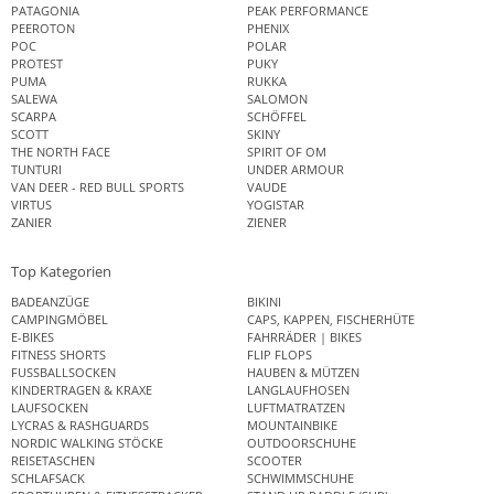
PATAGONIA
PEAK PERFORMANCE
PEEROTON
PHENIX
POC
POLAR
PROTEST
PUKY
PUMA
RUKKA
SALEWA
SALOMON
SCARPA
SCHÖFFEL
SCOTT
SKINY
THE NORTH FACE
SPIRIT OF OM
TUNTURI
UNDER ARMOUR
VAN DEER - RED BULL SPORTS
VAUDE
VIRTUS
YOGISTAR
ZANIER
ZIENER
Top Kategorien
BADEANZÜGE
BIKINI
CAMPINGMÖBEL
CAPS, KAPPEN, FISCHERHÜTE
E-BIKES
FAHRRÄDER | BIKES
FITNESS SHORTS
FLIP FLOPS
FUSSBALLSOCKEN
HAUBEN & MÜTZEN
KINDERTRAGEN & KRAXE
LANGLAUFHOSEN
LAUFSOCKEN
LUFTMATRATZEN
LYCRAS & RASHGUARDS
MOUNTAINBIKE
NORDIC WALKING STÖCKE
OUTDOORSCHUHE
REISETASCHEN
SCOOTER
SCHLAFSACK
SCHWIMMSCHUHE