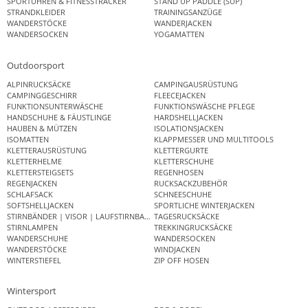
SPORTUHREN & FITNESSTRACKER
STAND UP PADDLE (SUP)
STRANDKLEIDER
TRAININGSANZÜGE
WANDERSTÖCKE
WANDERJACKEN
WANDERSOCKEN
YOGAMATTEN
Outdoorsport
ALPINRUCKSÄCKE
CAMPINGAUSRÜSTUNG
CAMPINGGESCHIRR
FLEECEJACKEN
FUNKTIONSUNTERWÄSCHE
FUNKTIONSWÄSCHE PFLEGE
HANDSCHUHE & FÄUSTLINGE
HARDSHELLJACKEN
HAUBEN & MÜTZEN
ISOLATIONSJACKEN
ISOMATTEN
KLAPPMESSER UND MULTITOOLS
KLETTERAUSRÜSTUNG
KLETTERGURTE
KLETTERHELME
KLETTERSCHUHE
KLETTERSTEIGSETS
REGENHOSEN
REGENJACKEN
RUCKSACKZUBEHÖR
SCHLAFSACK
SCHNEESCHUHE
SOFTSHELLJACKEN
SPORTLICHE WINTERJACKEN
STIRNBÄNDER | VISOR | LAUFSTIRNBAND
TAGESRUCKSÄCKE
STIRNLAMPEN
TREKKINGRUCKSÄCKE
WANDERSCHUHE
WANDERSOCKEN
WANDERSTÖCKE
WINDJACKEN
WINTERSTIEFEL
ZIP OFF HOSEN
Wintersport