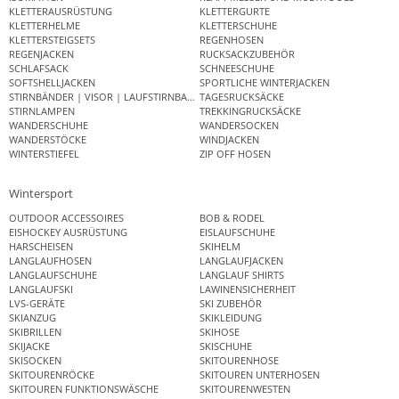
KLETTERAUSRÜSTUNG
KLETTERGURTE
KLETTERHELME
KLETTERSCHUHE
KLETTERSTEIGSETS
REGENHOSEN
REGENJACKEN
RUCKSACKZUBEHÖR
SCHLAFSACK
SCHNEESCHUHE
SOFTSHELLJACKEN
SPORTLICHE WINTERJACKEN
STIRNBÄNDER | VISOR | LAUFSTIRNBAND
TAGESRUCKSÄCKE
STIRNLAMPEN
TREKKINGRUCKSÄCKE
WANDERSCHUHE
WANDERSOCKEN
WANDERSTÖCKE
WINDJACKEN
WINTERSTIEFEL
ZIP OFF HOSEN
Wintersport
OUTDOOR ACCESSOIRES
BOB & RODEL
EISHOCKEY AUSRÜSTUNG
EISLAUFSCHUHE
HARSCHEISEN
SKIHELM
LANGLAUFHOSEN
LANGLAUFJACKEN
LANGLAUFSCHUHE
LANGLAUF SHIRTS
LANGLAUFSKI
LAWINENSICHERHEIT
LVS-GERÄTE
SKI ZUBEHÖR
SKIANZUG
SKIKLEIDUNG
SKIBRILLEN
SKIHOSE
SKIJACKE
SKISCHUHE
SKISOCKEN
SKITOURENHOSE
SKITOURENRÖCKE
SKITOUREN UNTERHOSEN
SKITOUREN FUNKTIONSWÄSCHE
SKITOURENWESTEN