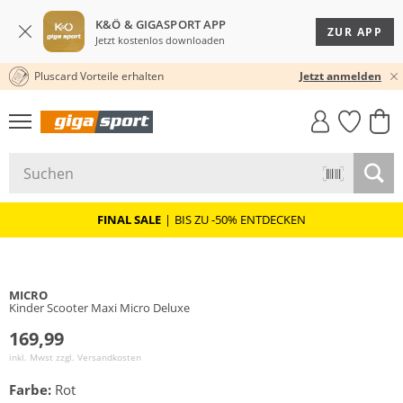
K&Ö & GIGASPORT APP
ZUR APP
Jetzt kostenlos downloaden
Pluscard Vorteile erhalten
KOSTENLOSER VERSAND* & RÜCKVERSAND
30 TAGE RÜCKGABERECHT
Jetzt anmelden
GIGASTYLE
FAHRRAD­
CLICK &
CLICK &
MUST-HAVE
LEASING
COLLECT
RESERVE
FINAL SALE
|
BIS ZU -50% ENTDECKEN
MICRO
Kinder Scooter Maxi Micro Deluxe
169,99
inkl. Mwst zzgl.
Versandkosten
Farbe:
Rot