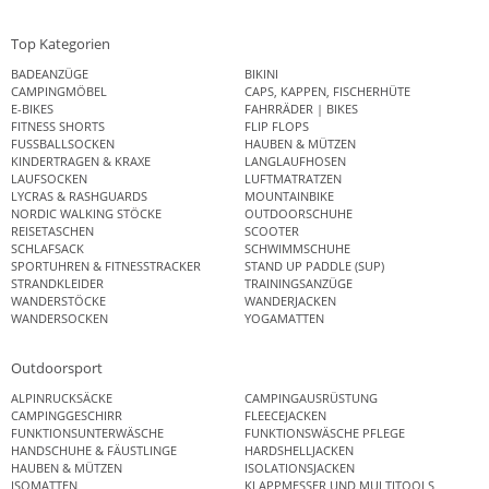
Top Kategorien
BADEANZÜGE
BIKINI
CAMPINGMÖBEL
CAPS, KAPPEN, FISCHERHÜTE
E-BIKES
FAHRRÄDER | BIKES
FITNESS SHORTS
FLIP FLOPS
FUSSBALLSOCKEN
HAUBEN & MÜTZEN
KINDERTRAGEN & KRAXE
LANGLAUFHOSEN
LAUFSOCKEN
LUFTMATRATZEN
LYCRAS & RASHGUARDS
MOUNTAINBIKE
NORDIC WALKING STÖCKE
OUTDOORSCHUHE
REISETASCHEN
SCOOTER
SCHLAFSACK
SCHWIMMSCHUHE
SPORTUHREN & FITNESSTRACKER
STAND UP PADDLE (SUP)
STRANDKLEIDER
TRAININGSANZÜGE
WANDERSTÖCKE
WANDERJACKEN
WANDERSOCKEN
YOGAMATTEN
Outdoorsport
ALPINRUCKSÄCKE
CAMPINGAUSRÜSTUNG
CAMPINGGESCHIRR
FLEECEJACKEN
FUNKTIONSUNTERWÄSCHE
FUNKTIONSWÄSCHE PFLEGE
HANDSCHUHE & FÄUSTLINGE
HARDSHELLJACKEN
HAUBEN & MÜTZEN
ISOLATIONSJACKEN
ISOMATTEN
KLAPPMESSER UND MULTITOOLS