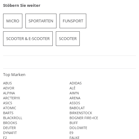
Stöbern Sie weiter
MICRO
SPORTARTEN
FUNSPORT
SCOOTER & E-SCOOTER
SCOOTER
Top Marken
ABUS
ADIDAS
AEVOR
ALÉ
ALPINA
AIM'N
ARC'TERYX
ARENA
ASICS
ASSOS
ATOMIC
BABOLAT
BARTS
BIRKENSTOCK
BLACKROLL
BOGNER FIRE+ICE
BROOKS
BUFF
DEUTER
DOLOMITE
DYNAFIT
E9
F2
FALKE