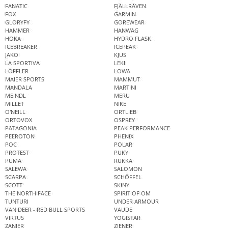
FANATIC
FJÄLLRÄVEN
FOX
GARMIN
GLORYFY
GOREWEAR
HAMMER
HANWAG
HOKA
HYDRO FLASK
ICEBREAKER
ICEPEAK
JAKO
KJUS
LA SPORTIVA
LEKI
LÖFFLER
LOWA
MAIER SPORTS
MAMMUT
MANDALA
MARTINI
MEINDL
MERU
MILLET
NIKE
O'NEILL
ORTLIEB
ORTOVOX
OSPREY
PATAGONIA
PEAK PERFORMANCE
PEEROTON
PHENIX
POC
POLAR
PROTEST
PUKY
PUMA
RUKKA
SALEWA
SALOMON
SCARPA
SCHÖFFEL
SCOTT
SKINY
THE NORTH FACE
SPIRIT OF OM
TUNTURI
UNDER ARMOUR
VAN DEER - RED BULL SPORTS
VAUDE
VIRTUS
YOGISTAR
ZANIER
ZIENER