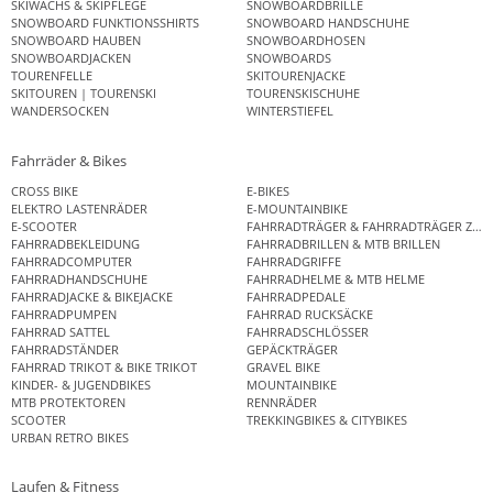
SKIWACHS & SKIPFLEGE
SNOWBOARDBRILLE
SNOWBOARD FUNKTIONSSHIRTS
SNOWBOARD HANDSCHUHE
SNOWBOARD HAUBEN
SNOWBOARDHOSEN
SNOWBOARDJACKEN
SNOWBOARDS
TOURENFELLE
SKITOURENJACKE
SKITOUREN | TOURENSKI
TOURENSKISCHUHE
WANDERSOCKEN
WINTERSTIEFEL
Fahrräder & Bikes
CROSS BIKE
E-BIKES
ELEKTRO LASTENRÄDER
E-MOUNTAINBIKE
E-SCOOTER
FAHRRADTRÄGER & FAHRRADTRÄGER ZUB
FAHRRADBEKLEIDUNG
FAHRRADBRILLEN & MTB BRILLEN
FAHRRADCOMPUTER
FAHRRADGRIFFE
FAHRRADHANDSCHUHE
FAHRRADHELME & MTB HELME
FAHRRADJACKE & BIKEJACKE
FAHRRADPEDALE
FAHRRADPUMPEN
FAHRRAD RUCKSÄCKE
FAHRRAD SATTEL
FAHRRADSCHLÖSSER
FAHRRADSTÄNDER
GEPÄCKTRÄGER
FAHRRAD TRIKOT & BIKE TRIKOT
GRAVEL BIKE
KINDER- & JUGENDBIKES
MOUNTAINBIKE
MTB PROTEKTOREN
RENNRÄDER
SCOOTER
TREKKINGBIKES & CITYBIKES
URBAN RETRO BIKES
Laufen & Fitness