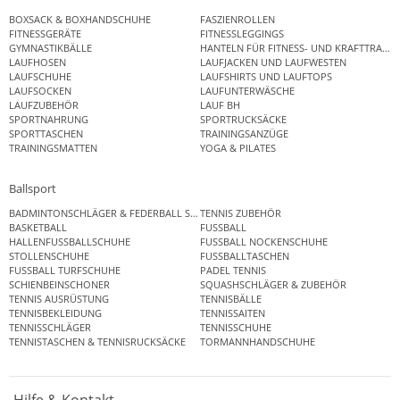
BOXSACK & BOXHANDSCHUHE
FASZIENROLLEN
FITNESSGERÄTE
FITNESSLEGGINGS
GYMNASTIKBÄLLE
HANTELN FÜR FITNESS- UND KRAFTTRAINI
LAUFHOSEN
LAUFJACKEN UND LAUFWESTEN
LAUFSCHUHE
LAUFSHIRTS UND LAUFTOPS
LAUFSOCKEN
LAUFUNTERWÄSCHE
LAUFZUBEHÖR
LAUF BH
SPORTNAHRUNG
SPORTRUCKSÄCKE
SPORTTASCHEN
TRAININGSANZÜGE
TRAININGSMATTEN
YOGA & PILATES
Ballsport
BADMINTONSCHLÄGER & FEDERBALL SETS
TENNIS ZUBEHÖR
BASKETBALL
FUSSBALL
HALLENFUSSBALLSCHUHE
FUSSBALL NOCKENSCHUHE
STOLLENSCHUHE
FUSSBALLTASCHEN
FUSSBALL TURFSCHUHE
PADEL TENNIS
SCHIENBEINSCHONER
SQUASHSCHLÄGER & ZUBEHÖR
TENNIS AUSRÜSTUNG
TENNISBÄLLE
TENNISBEKLEIDUNG
TENNISSAITEN
TENNISSCHLÄGER
TENNISSCHUHE
TENNISTASCHEN & TENNISRUCKSÄCKE
TORMANNHANDSCHUHE