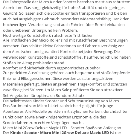
Die Fahrgestelle der Micro Kinder Scooter bestehen meist aus robustem
Aluminium. Das sorgt gleichzeitig für hohe Stabilität und ein geringes
Gewicht. So lassen sich die Scooter einfach transportieren und bleiben
auch bei ausgiebigem Gebrauch besonders widerstandsfähig. Dank der
hochwertigen Verarbeitung sind auch Fahrten über Bordsteinkanten
oder unebenen Untergrund kein Problem.
Hochwertige Kunststoffe & rutschfeste Trittflächen
Alle Trittflächen der Micro Roller sind mit rutschfesten Beschichtungen
versehen. Das schützt kleine Fahrerinnen und Fahrer zuverlässig vor
dem Abrutschen und garantiert Kontrolle bei jeder Bewegung. Die
verwendeten Kunststoffe sind schadstofffrei, hautfreundlich und halten
Stößen im Alltag problemlos stand.
Komfort und Sicherheit durch ergonomisches Zubehör
Zur perfekten Ausrüstung gehören auch bequeme und stoßdämpfende
Knie- und Ellbogenschoner. Diese werden aus atmungsaktiven
Materialien gefertigt, bieten angenehmen Tragekomfort und schützen
zuverlässig bei Stürzen. Im Micro Sale profitieren Sie von attraktiven
Set-Angeboten für optimalen Rundum-Schutz.
Die beliebtesten Kinder Scooter und Schutzausrüstung von Micro
Das Sortiment von Micro bietet zahlreiche Highlights für junge
Abenteurer. Alle Modelle punkten mit stylischen Farben, durchdachten
Funktionen sowie einer kindgerechten Ergonomie, die das
Scooterfahren zum echten Vergnügen macht.
Micro Mini 2Grow Deluxe Magic LED – Scooter-Spaß von Anfang an
Der
Kinder Scooter Micro Mini 2Grow Deluxe Magic LED
ist der