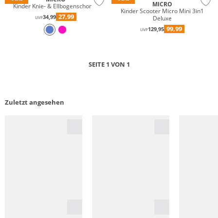
MICRO
Kinder Knie- & Ellbogenschoner
Kinder Scooter Micro Mini 3in1
27,99
34,99
Deluxe
UVP
99,99
129,95
UVP
SEITE 1 VON 1
Zuletzt angesehen