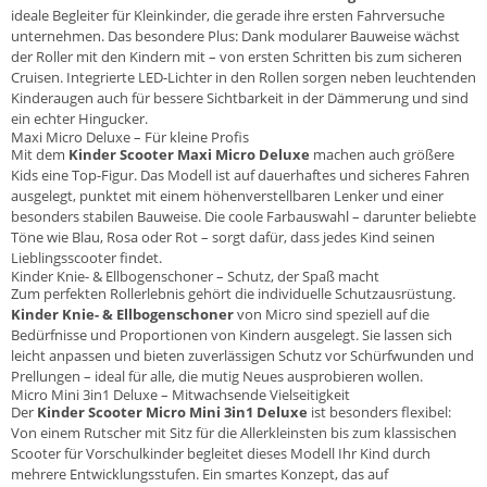
ideale Begleiter für Kleinkinder, die gerade ihre ersten Fahrversuche
unternehmen. Das besondere Plus: Dank modularer Bauweise wächst
der Roller mit den Kindern mit – von ersten Schritten bis zum sicheren
Cruisen. Integrierte LED-Lichter in den Rollen sorgen neben leuchtenden
Kinderaugen auch für bessere Sichtbarkeit in der Dämmerung und sind
ein echter Hingucker.
Maxi Micro Deluxe – Für kleine Profis
Mit dem
Kinder Scooter Maxi Micro Deluxe
machen auch größere
Kids eine Top-Figur. Das Modell ist auf dauerhaftes und sicheres Fahren
ausgelegt, punktet mit einem höhenverstellbaren Lenker und einer
besonders stabilen Bauweise. Die coole Farbauswahl – darunter beliebte
Töne wie Blau, Rosa oder Rot – sorgt dafür, dass jedes Kind seinen
Lieblingsscooter findet.
Kinder Knie- & Ellbogenschoner – Schutz, der Spaß macht
Zum perfekten Rollerlebnis gehört die individuelle Schutzausrüstung.
Kinder Knie- & Ellbogenschoner
von Micro sind speziell auf die
Bedürfnisse und Proportionen von Kindern ausgelegt. Sie lassen sich
leicht anpassen und bieten zuverlässigen Schutz vor Schürfwunden und
Prellungen – ideal für alle, die mutig Neues ausprobieren wollen.
Micro Mini 3in1 Deluxe – Mitwachsende Vielseitigkeit
Der
Kinder Scooter Micro Mini 3in1 Deluxe
ist besonders flexibel:
Von einem Rutscher mit Sitz für die Allerkleinsten bis zum klassischen
Scooter für Vorschulkinder begleitet dieses Modell Ihr Kind durch
mehrere Entwicklungsstufen. Ein smartes Konzept, das auf