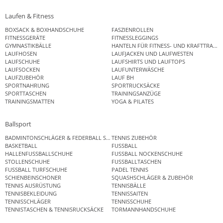
Laufen & Fitness
BOXSACK & BOXHANDSCHUHE
FASZIENROLLEN
FITNESSGERÄTE
FITNESSLEGGINGS
GYMNASTIKBÄLLE
HANTELN FÜR FITNESS- UND KRAFTTRAINI
LAUFHOSEN
LAUFJACKEN UND LAUFWESTEN
LAUFSCHUHE
LAUFSHIRTS UND LAUFTOPS
LAUFSOCKEN
LAUFUNTERWÄSCHE
LAUFZUBEHÖR
LAUF BH
SPORTNAHRUNG
SPORTRUCKSÄCKE
SPORTTASCHEN
TRAININGSANZÜGE
TRAININGSMATTEN
YOGA & PILATES
Ballsport
BADMINTONSCHLÄGER & FEDERBALL SETS
TENNIS ZUBEHÖR
BASKETBALL
FUSSBALL
HALLENFUSSBALLSCHUHE
FUSSBALL NOCKENSCHUHE
STOLLENSCHUHE
FUSSBALLTASCHEN
FUSSBALL TURFSCHUHE
PADEL TENNIS
SCHIENBEINSCHONER
SQUASHSCHLÄGER & ZUBEHÖR
TENNIS AUSRÜSTUNG
TENNISBÄLLE
TENNISBEKLEIDUNG
TENNISSAITEN
TENNISSCHLÄGER
TENNISSCHUHE
TENNISTASCHEN & TENNISRUCKSÄCKE
TORMANNHANDSCHUHE