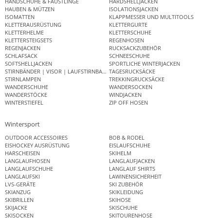
HANDSCHUHE & FÄUSTLINGE
HARDSHELLJACKEN
HAUBEN & MÜTZEN
ISOLATIONSJACKEN
ISOMATTEN
KLAPPMESSER UND MULTITOOLS
KLETTERAUSRÜSTUNG
KLETTERGURTE
KLETTERHELME
KLETTERSCHUHE
KLETTERSTEIGSETS
REGENHOSEN
REGENJACKEN
RUCKSACKZUBEHÖR
SCHLAFSACK
SCHNEESCHUHE
SOFTSHELLJACKEN
SPORTLICHE WINTERJACKEN
STIRNBÄNDER | VISOR | LAUFSTIRNBAND
TAGESRUCKSÄCKE
STIRNLAMPEN
TREKKINGRUCKSÄCKE
WANDERSCHUHE
WANDERSOCKEN
WANDERSTÖCKE
WINDJACKEN
WINTERSTIEFEL
ZIP OFF HOSEN
Wintersport
OUTDOOR ACCESSOIRES
BOB & RODEL
EISHOCKEY AUSRÜSTUNG
EISLAUFSCHUHE
HARSCHEISEN
SKIHELM
LANGLAUFHOSEN
LANGLAUFJACKEN
LANGLAUFSCHUHE
LANGLAUF SHIRTS
LANGLAUFSKI
LAWINENSICHERHEIT
LVS-GERÄTE
SKI ZUBEHÖR
SKIANZUG
SKIKLEIDUNG
SKIBRILLEN
SKIHOSE
SKIJACKE
SKISCHUHE
SKISOCKEN
SKITOURENHOSE