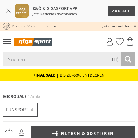
K&Ö & GIGASPORT APP
ZUR APP
Jetzt kostenlos downloaden
Pluscard Vorteile erhalten
30 TAGE RÜCKGABERECHT
Jetzt anmelden
GIGASTYLE
FAHRRAD­
CLICK &
CLICK &
MUST-HAVE
LEASING
COLLECT
RESERVE
FINAL SALE
|
BIS ZU -50% ENTDECKEN
MICRO SALE
4 Artikel
FUNSPORT
(4)
FILTERN & SORTIEREN