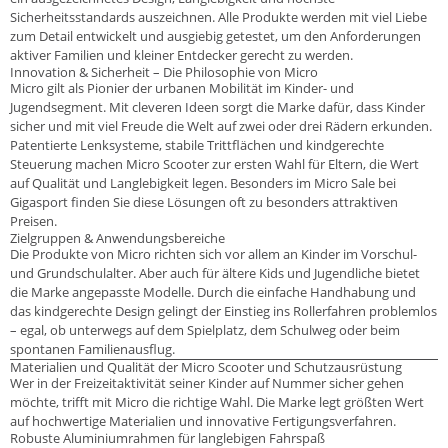
Sicherheitsstandards auszeichnen. Alle Produkte werden mit viel Liebe
zum Detail entwickelt und ausgiebig getestet, um den Anforderungen
aktiver Familien und kleiner Entdecker gerecht zu werden.
Innovation & Sicherheit – Die Philosophie von Micro
Micro gilt als Pionier der urbanen Mobilität im Kinder- und
Jugendsegment. Mit cleveren Ideen sorgt die Marke dafür, dass Kinder
sicher und mit viel Freude die Welt auf zwei oder drei Rädern erkunden.
Patentierte Lenksysteme, stabile Trittflächen und kindgerechte
Steuerung machen Micro Scooter zur ersten Wahl für Eltern, die Wert
auf Qualität und Langlebigkeit legen. Besonders im Micro Sale bei
Gigasport finden Sie diese Lösungen oft zu besonders attraktiven
Preisen.
Zielgruppen & Anwendungsbereiche
Die Produkte von Micro richten sich vor allem an Kinder im Vorschul-
und Grundschulalter. Aber auch für ältere Kids und Jugendliche bietet
die Marke angepasste Modelle. Durch die einfache Handhabung und
das kindgerechte Design gelingt der Einstieg ins Rollerfahren problemlos
– egal, ob unterwegs auf dem Spielplatz, dem Schulweg oder beim
spontanen Familienausflug.
Materialien und Qualität der Micro Scooter und Schutzausrüstung
Wer in der Freizeitaktivität seiner Kinder auf Nummer sicher gehen
möchte, trifft mit Micro die richtige Wahl. Die Marke legt größten Wert
auf hochwertige Materialien und innovative Fertigungsverfahren.
Robuste Aluminiumrahmen für langlebigen Fahrspaß