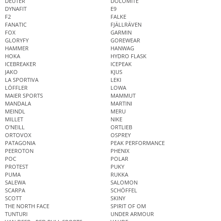
DEUTER
DOLOMITE
DYNAFIT
E9
F2
FALKE
FANATIC
FJÄLLRÄVEN
FOX
GARMIN
GLORYFY
GOREWEAR
HAMMER
HANWAG
HOKA
HYDRO FLASK
ICEBREAKER
ICEPEAK
JAKO
KJUS
LA SPORTIVA
LEKI
LÖFFLER
LOWA
MAIER SPORTS
MAMMUT
MANDALA
MARTINI
MEINDL
MERU
MILLET
NIKE
O'NEILL
ORTLIEB
ORTOVOX
OSPREY
PATAGONIA
PEAK PERFORMANCE
PEEROTON
PHENIX
POC
POLAR
PROTEST
PUKY
PUMA
RUKKA
SALEWA
SALOMON
SCARPA
SCHÖFFEL
SCOTT
SKINY
THE NORTH FACE
SPIRIT OF OM
TUNTURI
UNDER ARMOUR