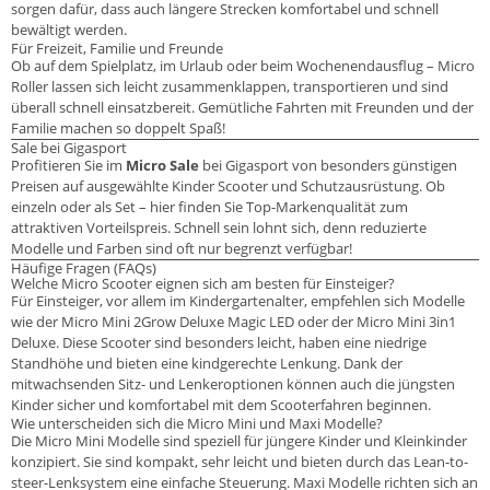
sorgen dafür, dass auch längere Strecken komfortabel und schnell
bewältigt werden.
Für Freizeit, Familie und Freunde
Ob auf dem Spielplatz, im Urlaub oder beim Wochenendausflug – Micro
Roller lassen sich leicht zusammenklappen, transportieren und sind
überall schnell einsatzbereit. Gemütliche Fahrten mit Freunden und der
Familie machen so doppelt Spaß!
Sale bei Gigasport
Profitieren Sie im
Micro Sale
bei Gigasport von besonders günstigen
Preisen auf ausgewählte Kinder Scooter und Schutzausrüstung. Ob
einzeln oder als Set – hier finden Sie Top-Markenqualität zum
attraktiven Vorteilspreis. Schnell sein lohnt sich, denn reduzierte
Modelle und Farben sind oft nur begrenzt verfügbar!
Häufige Fragen (FAQs)
Welche Micro Scooter eignen sich am besten für Einsteiger?
Für Einsteiger, vor allem im Kindergartenalter, empfehlen sich Modelle
wie der Micro Mini 2Grow Deluxe Magic LED oder der Micro Mini 3in1
Deluxe. Diese Scooter sind besonders leicht, haben eine niedrige
Standhöhe und bieten eine kindgerechte Lenkung. Dank der
mitwachsenden Sitz- und Lenkeroptionen können auch die jüngsten
Kinder sicher und komfortabel mit dem Scooterfahren beginnen.
Wie unterscheiden sich die Micro Mini und Maxi Modelle?
Die Micro Mini Modelle sind speziell für jüngere Kinder und Kleinkinder
konzipiert. Sie sind kompakt, sehr leicht und bieten durch das Lean-to-
steer-Lenksystem eine einfache Steuerung. Maxi Modelle richten sich an