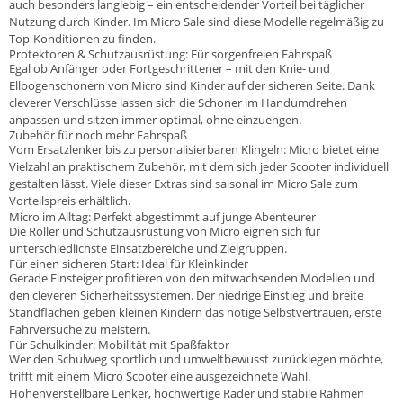
auch besonders langlebig – ein entscheidender Vorteil bei täglicher
Nutzung durch Kinder. Im Micro Sale sind diese Modelle regelmäßig zu
Top-Konditionen zu finden.
Protektoren & Schutzausrüstung: Für sorgenfreien Fahrspaß
Egal ob Anfänger oder Fortgeschrittener – mit den Knie- und
Ellbogenschonern von Micro sind Kinder auf der sicheren Seite. Dank
cleverer Verschlüsse lassen sich die Schoner im Handumdrehen
anpassen und sitzen immer optimal, ohne einzuengen.
Zubehör für noch mehr Fahrspaß
Vom Ersatzlenker bis zu personalisierbaren Klingeln: Micro bietet eine
Vielzahl an praktischem Zubehör, mit dem sich jeder Scooter individuell
gestalten lässt. Viele dieser Extras sind saisonal im Micro Sale zum
Vorteilspreis erhältlich.
Micro im Alltag: Perfekt abgestimmt auf junge Abenteurer
Die Roller und Schutzausrüstung von Micro eignen sich für
unterschiedlichste Einsatzbereiche und Zielgruppen.
Für einen sicheren Start: Ideal für Kleinkinder
Gerade Einsteiger profitieren von den mitwachsenden Modellen und
den cleveren Sicherheitssystemen. Der niedrige Einstieg und breite
Standflächen geben kleinen Kindern das nötige Selbstvertrauen, erste
Fahrversuche zu meistern.
Für Schulkinder: Mobilität mit Spaßfaktor
Wer den Schulweg sportlich und umweltbewusst zurücklegen möchte,
trifft mit einem Micro Scooter eine ausgezeichnete Wahl.
Höhenverstellbare Lenker, hochwertige Räder und stabile Rahmen