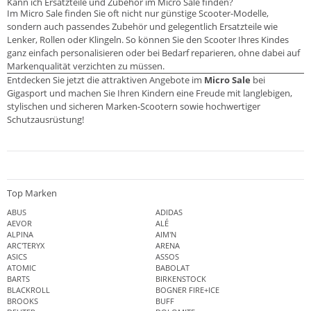
Kann ich Ersatzteile und Zubehör im Micro Sale finden?
Im Micro Sale finden Sie oft nicht nur günstige Scooter-Modelle,
sondern auch passendes Zubehör und gelegentlich Ersatzteile wie
Lenker, Rollen oder Klingeln. So können Sie den Scooter Ihres Kindes
ganz einfach personalisieren oder bei Bedarf reparieren, ohne dabei auf
Markenqualität verzichten zu müssen.
Entdecken Sie jetzt die attraktiven Angebote im
Micro Sale
bei
Gigasport und machen Sie Ihren Kindern eine Freude mit langlebigen,
stylischen und sicheren Marken-Scootern sowie hochwertiger
Schutzausrüstung!
Top Marken
ABUS
ADIDAS
AEVOR
ALÉ
ALPINA
AIM'N
ARC'TERYX
ARENA
ASICS
ASSOS
ATOMIC
BABOLAT
BARTS
BIRKENSTOCK
BLACKROLL
BOGNER FIRE+ICE
BROOKS
BUFF