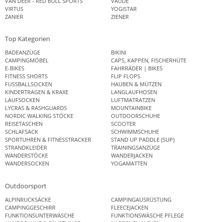
VAN DEER - RED BULL SPORTS
VAUDE
VIRTUS
YOGISTAR
ZANIER
ZIENER
Top Kategorien
BADEANZÜGE
BIKINI
CAMPINGMÖBEL
CAPS, KAPPEN, FISCHERHÜTE
E-BIKES
FAHRRÄDER | BIKES
FITNESS SHORTS
FLIP FLOPS
FUSSBALLSOCKEN
HAUBEN & MÜTZEN
KINDERTRAGEN & KRAXE
LANGLAUFHOSEN
LAUFSOCKEN
LUFTMATRATZEN
LYCRAS & RASHGUARDS
MOUNTAINBIKE
NORDIC WALKING STÖCKE
OUTDOORSCHUHE
REISETASCHEN
SCOOTER
SCHLAFSACK
SCHWIMMSCHUHE
SPORTUHREN & FITNESSTRACKER
STAND UP PADDLE (SUP)
STRANDKLEIDER
TRAININGSANZÜGE
WANDERSTÖCKE
WANDERJACKEN
WANDERSOCKEN
YOGAMATTEN
Outdoorsport
ALPINRUCKSÄCKE
CAMPINGAUSRÜSTUNG
CAMPINGGESCHIRR
FLEECEJACKEN
FUNKTIONSUNTERWÄSCHE
FUNKTIONSWÄSCHE PFLEGE