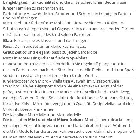
Langlebigkeit, Funktionalität und die unterschiedlichen Bedürfnisse
junger Familien zugeschnitten ist.
Farbenfrohe Auswahl: Micro Scooter und Schoner in trendigen Farben
und Ausführungen
Micro steht für farbenfrohe Mobilität. Die verschiedenen Roller und
Schutzausrüstungen sind bei Gigasport in vielen ansprechenden Farben
erhältlich – so findet jedes Kind seinen Favoriten.
Blau
: Für alle, die es klassisch und cool mögen.
Rosa
: Der Trendsetter für kleine Fashionistas.
Grau
: Zeitlos und elegant, passt zu jeder Garderobe.
Rot
: Ein echter Hingucker auf jedem Spielplatz.
Insbesondere im Micro Sale entdecken Sie regelmäßig Angebote in
diesen Farben – so macht der Start in die mobile Freiheit nicht nur Spaß,
sondern passt auch perfekt zu jedem Kinder-Outfit.
Kinderscooter von Micro – Vielfältige Auswahl im Gigasport Sale
Im Micro Sale bei Gigasport finden Sie eine attraktive Auswahl der
gefragtesten Produktlinien der Marke. Ob Cityroller für den Schulweg,
wendige Scooter für den Spielplatz oder funktionelle Schutzausrüstung
für aktive Kids – Micro überzeugt durch Qualität, Designvielfalt und eine
Vielzahl cleverer Funktionen.
Die Klassiker: Micro Mini und Maxi Modelle
Die beliebten
Mini
und
Maxi Micro Deluxe
Modelle beeindrucken mit
vielfältigen Ausstattungsvarianten und farbenfrohen Looks. Während
die Mini Modelle für die ersten Fahrversuche von Kleinkindern optimiert
wurden, sind die Maxi-Roller die perfekte Wahl für Kinder im