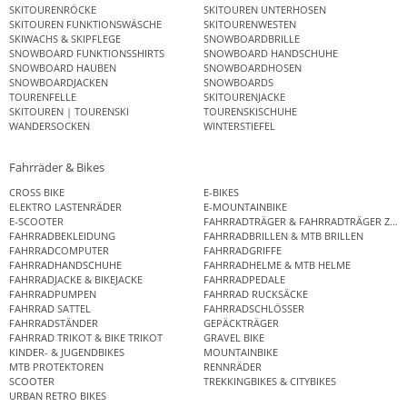
SKITOURENRÖCKE
SKITOUREN UNTERHOSEN
SKITOUREN FUNKTIONSWÄSCHE
SKITOURENWESTEN
SKIWACHS & SKIPFLEGE
SNOWBOARDBRILLE
SNOWBOARD FUNKTIONSSHIRTS
SNOWBOARD HANDSCHUHE
SNOWBOARD HAUBEN
SNOWBOARDHOSEN
SNOWBOARDJACKEN
SNOWBOARDS
TOURENFELLE
SKITOURENJACKE
SKITOUREN | TOURENSKI
TOURENSKISCHUHE
WANDERSOCKEN
WINTERSTIEFEL
Fahrräder & Bikes
CROSS BIKE
E-BIKES
ELEKTRO LASTENRÄDER
E-MOUNTAINBIKE
E-SCOOTER
FAHRRADTRÄGER & FAHRRADTRÄGER ZUB
FAHRRADBEKLEIDUNG
FAHRRADBRILLEN & MTB BRILLEN
FAHRRADCOMPUTER
FAHRRADGRIFFE
FAHRRADHANDSCHUHE
FAHRRADHELME & MTB HELME
FAHRRADJACKE & BIKEJACKE
FAHRRADPEDALE
FAHRRADPUMPEN
FAHRRAD RUCKSÄCKE
FAHRRAD SATTEL
FAHRRADSCHLÖSSER
FAHRRADSTÄNDER
GEPÄCKTRÄGER
FAHRRAD TRIKOT & BIKE TRIKOT
GRAVEL BIKE
KINDER- & JUGENDBIKES
MOUNTAINBIKE
MTB PROTEKTOREN
RENNRÄDER
SCOOTER
TREKKINGBIKES & CITYBIKES
URBAN RETRO BIKES