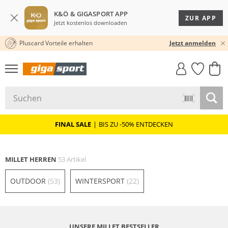
K&Ö & GIGASPORT APP
ZUR APP
Jetzt kostenlos downloaden
Pluscard Vorteile erhalten
★★★★★ 4,8 / 5,0 STERNE
Jetzt anmelden
GIGASTYLE
FAHRRAD­
CLICK &
CLICK &
MUST-HAVE
LEASING
COLLECT
RESERVE
FINAL SALE
|
BIS ZU -50% ENTDECKEN
MILLET HERREN
53 Artikel
OUTDOOR
(53)
WINTERSPORT
(22)
UNSERE MILLET BESTSELLER
Nachhaltig