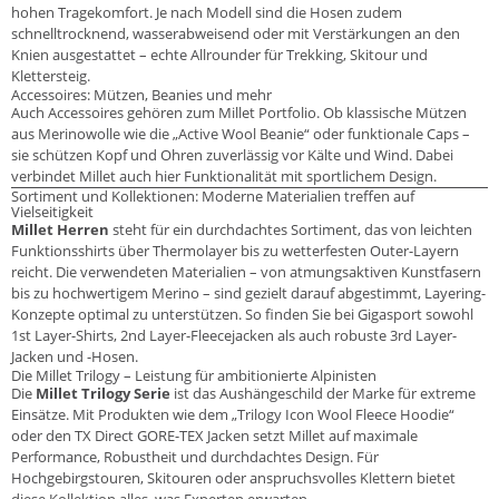
hohen Tragekomfort. Je nach Modell sind die Hosen zudem
schnelltrocknend, wasserabweisend oder mit Verstärkungen an den
Knien ausgestattet – echte Allrounder für Trekking, Skitour und
Klettersteig.
Accessoires: Mützen, Beanies und mehr
Auch Accessoires gehören zum Millet Portfolio. Ob klassische Mützen
aus Merinowolle wie die „Active Wool Beanie“ oder funktionale Caps –
sie schützen Kopf und Ohren zuverlässig vor Kälte und Wind. Dabei
verbindet Millet auch hier Funktionalität mit sportlichem Design.
Sortiment und Kollektionen: Moderne Materialien treffen auf
Vielseitigkeit
Millet Herren
steht für ein durchdachtes Sortiment, das von leichten
Funktionsshirts über Thermolayer bis zu wetterfesten Outer-Layern
reicht. Die verwendeten Materialien – von atmungsaktiven Kunstfasern
bis zu hochwertigem Merino – sind gezielt darauf abgestimmt, Layering-
Konzepte optimal zu unterstützen. So finden Sie bei Gigasport sowohl
1st Layer-Shirts, 2nd Layer-Fleecejacken als auch robuste 3rd Layer-
Jacken und -Hosen.
Die Millet Trilogy – Leistung für ambitionierte Alpinisten
Die
Millet Trilogy Serie
ist das Aushängeschild der Marke für extreme
Einsätze. Mit Produkten wie dem „Trilogy Icon Wool Fleece Hoodie“
oder den TX Direct GORE-TEX Jacken setzt Millet auf maximale
Performance, Robustheit und durchdachtes Design. Für
Hochgebirgstouren, Skitouren oder anspruchsvolles Klettern bietet
diese Kollektion alles, was Experten erwarten.