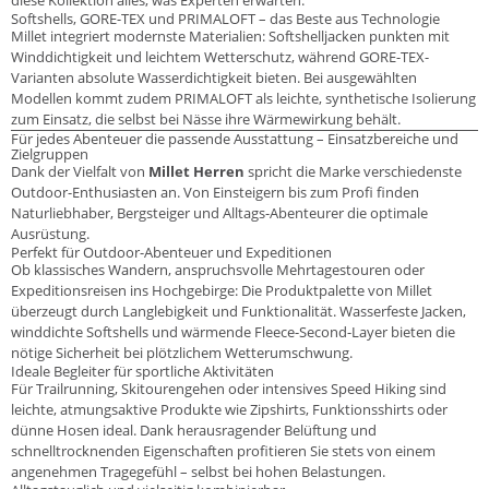
Softshells, GORE-TEX und PRIMALOFT – das Beste aus Technologie
Millet integriert modernste Materialien: Softshelljacken punkten mit
Winddichtigkeit und leichtem Wetterschutz, während GORE-TEX-
Varianten absolute Wasserdichtigkeit bieten. Bei ausgewählten
Modellen kommt zudem PRIMALOFT als leichte, synthetische Isolierung
zum Einsatz, die selbst bei Nässe ihre Wärmewirkung behält.
Für jedes Abenteuer die passende Ausstattung – Einsatzbereiche und
Zielgruppen
Dank der Vielfalt von
Millet Herren
spricht die Marke verschiedenste
Outdoor-Enthusiasten an. Von Einsteigern bis zum Profi finden
Naturliebhaber, Bergsteiger und Alltags-Abenteurer die optimale
Ausrüstung.
Perfekt für Outdoor-Abenteuer und Expeditionen
Ob klassisches Wandern, anspruchsvolle Mehrtagestouren oder
Expeditionsreisen ins Hochgebirge: Die Produktpalette von Millet
überzeugt durch Langlebigkeit und Funktionalität. Wasserfeste Jacken,
winddichte Softshells und wärmende Fleece-Second-Layer bieten die
nötige Sicherheit bei plötzlichem Wetterumschwung.
Ideale Begleiter für sportliche Aktivitäten
Für Trailrunning, Skitourengehen oder intensives Speed Hiking sind
leichte, atmungsaktive Produkte wie Zipshirts, Funktionsshirts oder
dünne Hosen ideal. Dank herausragender Belüftung und
schnelltrocknenden Eigenschaften profitieren Sie stets von einem
angenehmen Tragegefühl – selbst bei hohen Belastungen.