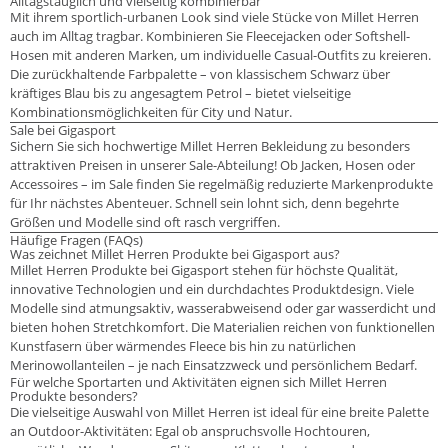
Alltagstauglich und vielseitig kombinierbar
Mit ihrem sportlich-urbanen Look sind viele Stücke von Millet Herren
auch im Alltag tragbar. Kombinieren Sie Fleecejacken oder Softshell-
Hosen mit anderen Marken, um individuelle Casual-Outfits zu kreieren.
Die zurückhaltende Farbpalette – von klassischem Schwarz über
kräftiges Blau bis zu angesagtem Petrol – bietet vielseitige
Kombinationsmöglichkeiten für City und Natur.
Sale bei Gigasport
Sichern Sie sich hochwertige Millet Herren Bekleidung zu besonders
attraktiven Preisen in unserer Sale-Abteilung! Ob Jacken, Hosen oder
Accessoires – im Sale finden Sie regelmäßig reduzierte Markenprodukte
für Ihr nächstes Abenteuer. Schnell sein lohnt sich, denn begehrte
Größen und Modelle sind oft rasch vergriffen.
Häufige Fragen (FAQs)
Was zeichnet Millet Herren Produkte bei Gigasport aus?
Millet Herren Produkte bei Gigasport stehen für höchste Qualität,
innovative Technologien und ein durchdachtes Produktdesign. Viele
Modelle sind atmungsaktiv, wasserabweisend oder gar wasserdicht und
bieten hohen Stretchkomfort. Die Materialien reichen von funktionellen
Kunstfasern über wärmendes Fleece bis hin zu natürlichen
Merinowollanteilen – je nach Einsatzzweck und persönlichem Bedarf.
Für welche Sportarten und Aktivitäten eignen sich Millet Herren
Produkte besonders?
Die vielseitige Auswahl von Millet Herren ist ideal für eine breite Palette
an Outdoor-Aktivitäten: Egal ob anspruchsvolle Hochtouren,