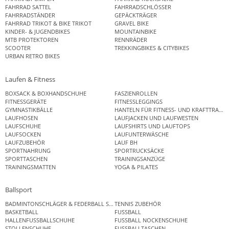
FAHRRAD SATTEL
FAHRRADSCHLÖSSER
FAHRRADSTÄNDER
GEPÄCKTRÄGER
FAHRRAD TRIKOT & BIKE TRIKOT
GRAVEL BIKE
KINDER- & JUGENDBIKES
MOUNTAINBIKE
MTB PROTEKTOREN
RENNRÄDER
SCOOTER
TREKKINGBIKES & CITYBIKES
URBAN RETRO BIKES
Laufen & Fitness
BOXSACK & BOXHANDSCHUHE
FASZIENROLLEN
FITNESSGERÄTE
FITNESSLEGGINGS
GYMNASTIKBÄLLE
HANTELN FÜR FITNESS- UND KRAFTTRAINI
LAUFHOSEN
LAUFJACKEN UND LAUFWESTEN
LAUFSCHUHE
LAUFSHIRTS UND LAUFTOPS
LAUFSOCKEN
LAUFUNTERWÄSCHE
LAUFZUBEHÖR
LAUF BH
SPORTNAHRUNG
SPORTRUCKSÄCKE
SPORTTASCHEN
TRAININGSANZÜGE
TRAININGSMATTEN
YOGA & PILATES
Ballsport
BADMINTONSCHLÄGER & FEDERBALL SETS
TENNIS ZUBEHÖR
BASKETBALL
FUSSBALL
HALLENFUSSBALLSCHUHE
FUSSBALL NOCKENSCHUHE
STOLLENSCHUHE
FUSSBALLTASCHEN