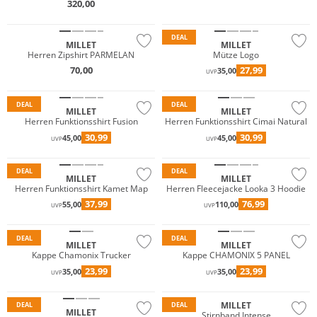
320,00
Premium
Merino
DEAL
MILLET
MILLET
Herren Zipshirt PARMELAN
Mütze Logo
Premium
Premium
70,00
27,99
35,00
UVP
Nachhaltig
Nachhaltig
DEAL
DEAL
MILLET
MILLET
Herren Funktionsshirt Fusion
Herren Funktionsshirt Cimai Natural
Premium
Premium
30,99
30,99
45,00
45,00
UVP
UVP
Nachhaltig
Nachhaltig
DEAL
DEAL
MILLET
MILLET
Herren Funktionsshirt Kamet Map
Herren Fleecejacke Looka 3 Hoodie
Premium
Premium
37,99
76,99
55,00
110,00
UVP
UVP
Nachhaltig
Nachhaltig
DEAL
DEAL
MILLET
MILLET
Kappe Chamonix Trucker
Kappe CHAMONIX 5 PANEL
23,99
23,99
35,00
35,00
UVP
UVP
Premium
Premium
MILLET
DEAL
DEAL
MILLET
Stirnband Intense