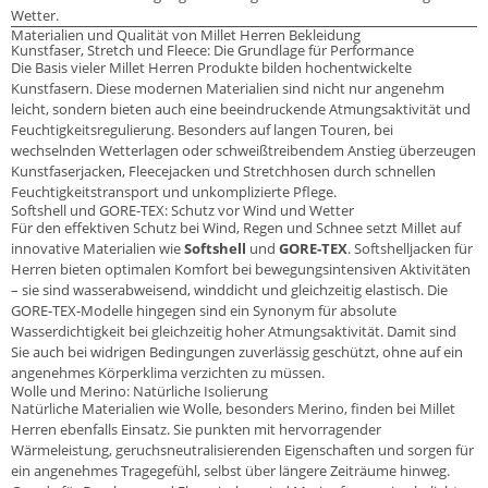
Wetter.
Materialien und Qualität von Millet Herren Bekleidung
Kunstfaser, Stretch und Fleece: Die Grundlage für Performance
Die Basis vieler Millet Herren Produkte bilden hochentwickelte
Kunstfasern. Diese modernen Materialien sind nicht nur angenehm
leicht, sondern bieten auch eine beeindruckende Atmungsaktivität und
Feuchtigkeitsregulierung. Besonders auf langen Touren, bei
wechselnden Wetterlagen oder schweißtreibendem Anstieg überzeugen
Kunstfaserjacken, Fleecejacken und Stretchhosen durch schnellen
Feuchtigkeitstransport und unkomplizierte Pflege.
Softshell und GORE-TEX: Schutz vor Wind und Wetter
Für den effektiven Schutz bei Wind, Regen und Schnee setzt Millet auf
innovative Materialien wie
Softshell
und
GORE-TEX
. Softshelljacken für
Herren bieten optimalen Komfort bei bewegungsintensiven Aktivitäten
– sie sind wasserabweisend, winddicht und gleichzeitig elastisch. Die
GORE-TEX-Modelle hingegen sind ein Synonym für absolute
Wasserdichtigkeit bei gleichzeitig hoher Atmungsaktivität. Damit sind
Sie auch bei widrigen Bedingungen zuverlässig geschützt, ohne auf ein
angenehmes Körperklima verzichten zu müssen.
Wolle und Merino: Natürliche Isolierung
Natürliche Materialien wie Wolle, besonders Merino, finden bei Millet
Herren ebenfalls Einsatz. Sie punkten mit hervorragender
Wärmeleistung, geruchsneutralisierenden Eigenschaften und sorgen für
ein angenehmes Tragegefühl, selbst über längere Zeiträume hinweg.