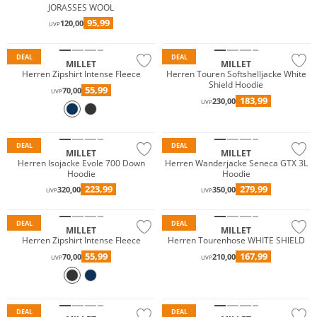
JORASSES WOOL
95,99
120,00
UVP
Premium
Premium
DEAL
DEAL
MILLET
MILLET
Herren Zipshirt Intense Fleece
Herren Touren Softshelljacke White
Shield Hoodie
Wasserfest
55,99
70,00
UVP
183,99
230,00
Premium
UVP
Premium
GORE-TEX
DEAL
DEAL
MILLET
MILLET
Herren Isojacke Evole 700 Down
Herren Wanderjacke Seneca GTX 3L
Hoodie
Hoodie
Wasserfest
223,99
279,99
320,00
350,00
UVP
UVP
Premium
Premium
DEAL
DEAL
MILLET
MILLET
Herren Zipshirt Intense Fleece
Herren Tourenhose WHITE SHIELD
Wasserfest
Wasserfest
55,99
167,99
70,00
210,00
UVP
UVP
Premium
Premium
Nachhaltig
GORE-TEX
DEAL
DEAL