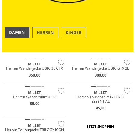
DAMEN
HERREN
KINDER
NEU
NEU
OUTDOOR
SWIM & BEACH
Premium
Premium
NEU
MILLET
MILLET
Herren Wanderjacke UBIC 3L GTX
Herren Wanderjacke UBIC GTX 2L
NEU
Premium
350,00
300,00
Premium
Nachhaltig
MILLET
MILLET
Herren Wandershirt UBIC
Herren Tourenshirt INTENSE
ESSENTIAL
80,00
NEU
45,00
Premium
MILLET
JETZT SHOPPEN
Herren Tourenjacke TRILOGY ICON
NEU
Premium