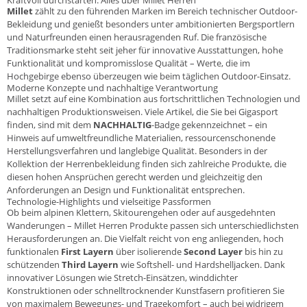
Millet
zählt zu den führenden Marken im Bereich technischer Outdoor-
Bekleidung und genießt besonders unter ambitionierten Bergsportlern
und Naturfreunden einen herausragenden Ruf. Die französische
Traditionsmarke steht seit jeher für innovative Ausstattungen, hohe
Funktionalität und kompromisslose Qualität – Werte, die im
Hochgebirge ebenso überzeugen wie beim täglichen Outdoor-Einsatz.
Moderne Konzepte und nachhaltige Verantwortung
Millet setzt auf eine Kombination aus fortschrittlichen Technologien und
nachhaltigen Produktionsweisen. Viele Artikel, die Sie bei Gigasport
finden, sind mit dem
NACHHALTIG
-Badge gekennzeichnet – ein
Hinweis auf umweltfreundliche Materialien, ressourcenschonende
Herstellungsverfahren und langlebige Qualität. Besonders in der
Kollektion der Herrenbekleidung finden sich zahlreiche Produkte, die
diesen hohen Ansprüchen gerecht werden und gleichzeitig den
Anforderungen an Design und Funktionalität entsprechen.
Technologie-Highlights und vielseitige Passformen
Ob beim alpinen Klettern, Skitourengehen oder auf ausgedehnten
Wanderungen – Millet Herren Produkte passen sich unterschiedlichsten
Herausforderungen an. Die Vielfalt reicht von eng anliegenden, hoch
funktionalen
First Layern
über isolierende
Second Layer
bis hin zu
schützenden
Third Layern
wie Softshell- und Hardshelljacken. Dank
innovativer Lösungen wie Stretch-Einsätzen, winddichter
Konstruktionen oder schnelltrocknender Kunstfasern profitieren Sie
von maximalem Bewegungs- und Tragekomfort – auch bei widrigem