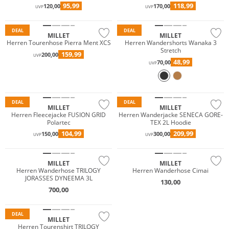
95,99
118,99
120,00
170,00
UVP
UVP
Premium
Nachhaltig
DEAL
DEAL
MILLET
MILLET
Herren Tourenhose Pierra Ment XCS
Herren Wandershorts Wanaka 3
Stretch
159,99
200,00
UVP
Wasserfest
48,99
70,00
UVP
Premium
Premium
Nachhaltig
GORE-TEX
DEAL
DEAL
MILLET
MILLET
Herren Fleecejacke FUSION GRID
Herren Wanderjacke SENECA GORE-
Polartec
TEX 2L Hoodie
Wasserfest
NEU
104,99
209,99
150,00
300,00
UVP
UVP
Premium
Premium
MILLET
MILLET
Herren Wanderhose TRILOGY
Herren Wanderhose Cimai
JORASSES DYNEEMA 3L
130,00
700,00
Premium
DEAL
MILLET
Herren Tourenshirt TRILOGY