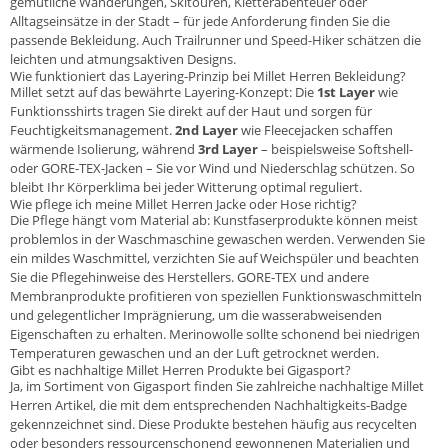
gemütliche Wanderungen, Skitouren, Kletterabenteuer oder
Alltagseinsätze in der Stadt – für jede Anforderung finden Sie die
passende Bekleidung. Auch Trailrunner und Speed-Hiker schätzen die
leichten und atmungsaktiven Designs.
Wie funktioniert das Layering-Prinzip bei Millet Herren Bekleidung?
Millet setzt auf das bewährte Layering-Konzept: Die
1st Layer
wie
Funktionsshirts tragen Sie direkt auf der Haut und sorgen für
Feuchtigkeitsmanagement.
2nd Layer
wie Fleecejacken schaffen
wärmende Isolierung, während
3rd Layer
– beispielsweise Softshell-
oder GORE-TEX-Jacken – Sie vor Wind und Niederschlag schützen. So
bleibt Ihr Körperklima bei jeder Witterung optimal reguliert.
Wie pflege ich meine Millet Herren Jacke oder Hose richtig?
Die Pflege hängt vom Material ab: Kunstfaserprodukte können meist
problemlos in der Waschmaschine gewaschen werden. Verwenden Sie
ein mildes Waschmittel, verzichten Sie auf Weichspüler und beachten
Sie die Pflegehinweise des Herstellers. GORE-TEX und andere
Membranprodukte profitieren von speziellen Funktionswaschmitteln
und gelegentlicher Imprägnierung, um die wasserabweisenden
Eigenschaften zu erhalten. Merinowolle sollte schonend bei niedrigen
Temperaturen gewaschen und an der Luft getrocknet werden.
Gibt es nachhaltige Millet Herren Produkte bei Gigasport?
Ja, im Sortiment von Gigasport finden Sie zahlreiche nachhaltige Millet
Herren Artikel, die mit dem entsprechenden Nachhaltigkeits-Badge
gekennzeichnet sind. Diese Produkte bestehen häufig aus recycelten
oder besonders ressourcenschonend gewonnenen Materialien und