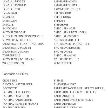
LANGLAUFHOSEN
LANGLAUFJACKEN
LANGLAUFSCHUHE
LANGLAUF SHIRTS
LANGLAUFSKI
LAWINENSICHERHEIT
LVS-GERÄTE
SKI ZUBEHÖR
SKIANZUG
SKIKLEIDUNG
SKIBRILLEN
SKIHOSE
SKIJACKE
SKISCHUHE
SKISOCKEN
SKITOURENHOSE
SKITOURENRÖCKE
SKITOUREN UNTERHOSEN
SKITOUREN FUNKTIONSWÄSCHE
SKITOURENWESTEN
SKIWACHS & SKIPFLEGE
SNOWBOARDBRILLE
SNOWBOARD FUNKTIONSSHIRTS
SNOWBOARD HANDSCHUHE
SNOWBOARD HAUBEN
SNOWBOARDHOSEN
SNOWBOARDJACKEN
SNOWBOARDS
TOURENFELLE
SKITOURENJACKE
SKITOUREN | TOURENSKI
TOURENSKISCHUHE
WANDERSOCKEN
WINTERSTIEFEL
Fahrräder & Bikes
CROSS BIKE
E-BIKES
ELEKTRO LASTENRÄDER
E-MOUNTAINBIKE
E-SCOOTER
FAHRRADTRÄGER & FAHRRADTRÄGER ZUB
FAHRRADBEKLEIDUNG
FAHRRADBRILLEN & MTB BRILLEN
FAHRRADCOMPUTER
FAHRRADGRIFFE
FAHRRADHANDSCHUHE
FAHRRADHELME & MTB HELME
FAHRRADJACKE & BIKEJACKE
FAHRRADPEDALE
FAHRRADPUMPEN
FAHRRAD RUCKSÄCKE