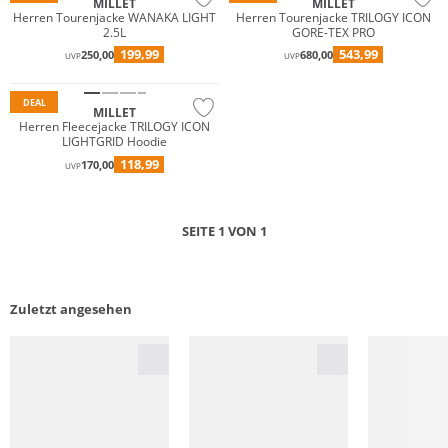
MILLET
MILLET
Herren Tourenjacke WANAKA LIGHT
Herren Tourenjacke TRILOGY ICON
2.5L
GORE-TEX PRO
Premium
199,99
543,99
250,00
680,00
UVP
UVP
Nachhaltig
DEAL
MILLET
Herren Fleecejacke TRILOGY ICON
LIGHTGRID Hoodie
118,99
170,00
UVP
SEITE 1 VON 1
Zuletzt angesehen