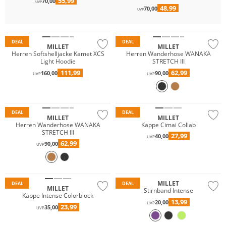
55,99
70,00
UVP
48,99
70,00
Premium
UVP
Nachhaltig
Premium
DEAL
DEAL
MILLET
MILLET
Herren Softshelljacke Kamet XCS
Herren Wanderhose WANAKA
Light Hoodie
STRETCH III
111,99
62,99
160,00
90,00
UVP
UVP
Premium
Premium
Nachhaltig
DEAL
DEAL
MILLET
MILLET
Herren Wanderhose WANAKA
Kappe Cimai Collab
STRETCH III
27,99
40,00
UVP
62,99
90,00
UVP
Premium
Nachhaltig
Premium
MILLET
DEAL
DEAL
MILLET
Stirnband Intense
Kappe Intense Colorblock
13,99
20,00
UVP
23,99
35,00
UVP