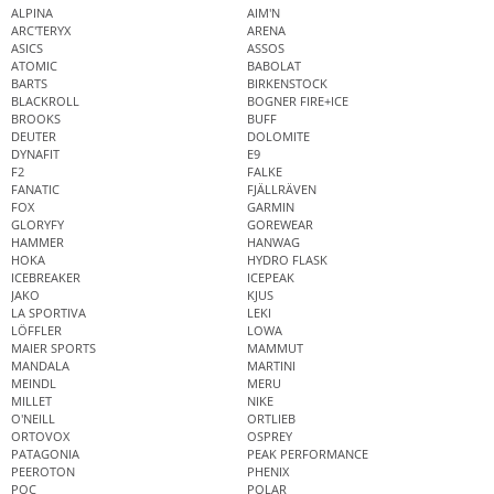
ALPINA
AIM'N
ARC'TERYX
ARENA
ASICS
ASSOS
ATOMIC
BABOLAT
BARTS
BIRKENSTOCK
BLACKROLL
BOGNER FIRE+ICE
BROOKS
BUFF
DEUTER
DOLOMITE
DYNAFIT
E9
F2
FALKE
FANATIC
FJÄLLRÄVEN
FOX
GARMIN
GLORYFY
GOREWEAR
HAMMER
HANWAG
HOKA
HYDRO FLASK
ICEBREAKER
ICEPEAK
JAKO
KJUS
LA SPORTIVA
LEKI
LÖFFLER
LOWA
MAIER SPORTS
MAMMUT
MANDALA
MARTINI
MEINDL
MERU
MILLET
NIKE
O'NEILL
ORTLIEB
ORTOVOX
OSPREY
PATAGONIA
PEAK PERFORMANCE
PEEROTON
PHENIX
POC
POLAR