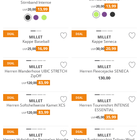
Stirnband Intense
13,99
20,00
UVP
13,99
20,00
UVP
Premium
Nachhaltig
Premium
DEAL
DEAL
MILLET
MILLET
Kappe Baseball
Kappe Seneca
Premium
NEU
16,99
20,99
25,00
30,00
UVP
UVP
Must have
Premium
DEAL
MILLET
MILLET
Herren Wanderhose UBIC STRETCH
Herren Fleecejacke SENECA
ZipOff
130,00
Premium
83,99
120,00
UVP
Premium
Nachhaltig
DEAL
DEAL
MILLET
MILLET
Herren Softshellweste Kamet XCS
Herren Tourenshirt INTENSE
ESSENTIAL
83,99
120,00
UVP
35,99
45,00
UVP
Premium
Premium
DEAL
DEAL
MILLET
MILLET
Herren Hybridjacke Parmelan Hoodie
Herren Funktionsshirt Trilogy Wool