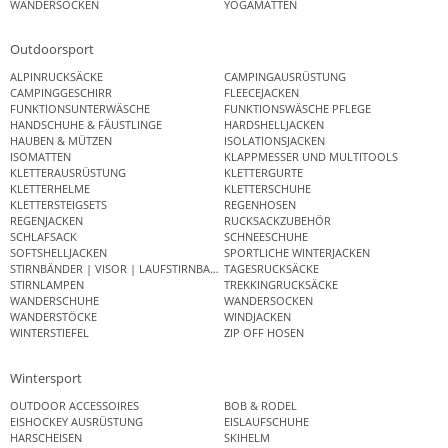
WANDERSOCKEN
YOGAMATTEN
Outdoorsport
ALPINRUCKSÄCKE
CAMPINGAUSRÜSTUNG
CAMPINGGESCHIRR
FLEECEJACKEN
FUNKTIONSUNTERWÄSCHE
FUNKTIONSWÄSCHE PFLEGE
HANDSCHUHE & FÄUSTLINGE
HARDSHELLJACKEN
HAUBEN & MÜTZEN
ISOLATIONSJACKEN
ISOMATTEN
KLAPPMESSER UND MULTITOOLS
KLETTERAUSRÜSTUNG
KLETTERGURTE
KLETTERHELME
KLETTERSCHUHE
KLETTERSTEIGSETS
REGENHOSEN
REGENJACKEN
RUCKSACKZUBEHÖR
SCHLAFSACK
SCHNEESCHUHE
SOFTSHELLJACKEN
SPORTLICHE WINTERJACKEN
STIRNBÄNDER | VISOR | LAUFSTIRNBAND
TAGESRUCKSÄCKE
STIRNLAMPEN
TREKKINGRUCKSÄCKE
WANDERSCHUHE
WANDERSOCKEN
WANDERSTÖCKE
WINDJACKEN
WINTERSTIEFEL
ZIP OFF HOSEN
Wintersport
OUTDOOR ACCESSOIRES
BOB & RODEL
EISHOCKEY AUSRÜSTUNG
EISLAUFSCHUHE
HARSCHEISEN
SKIHELM