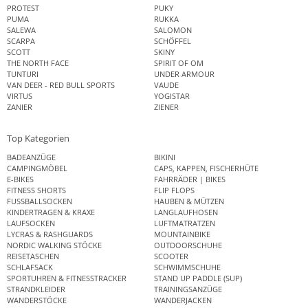
PROTEST
PUKY
PUMA
RUKKA
SALEWA
SALOMON
SCARPA
SCHÖFFEL
SCOTT
SKINY
THE NORTH FACE
SPIRIT OF OM
TUNTURI
UNDER ARMOUR
VAN DEER - RED BULL SPORTS
VAUDE
VIRTUS
YOGISTAR
ZANIER
ZIENER
Top Kategorien
BADEANZÜGE
BIKINI
CAMPINGMÖBEL
CAPS, KAPPEN, FISCHERHÜTE
E-BIKES
FAHRRÄDER | BIKES
FITNESS SHORTS
FLIP FLOPS
FUSSBALLSOCKEN
HAUBEN & MÜTZEN
KINDERTRAGEN & KRAXE
LANGLAUFHOSEN
LAUFSOCKEN
LUFTMATRATZEN
LYCRAS & RASHGUARDS
MOUNTAINBIKE
NORDIC WALKING STÖCKE
OUTDOORSCHUHE
REISETASCHEN
SCOOTER
SCHLAFSACK
SCHWIMMSCHUHE
SPORTUHREN & FITNESSTRACKER
STAND UP PADDLE (SUP)
STRANDKLEIDER
TRAININGSANZÜGE
WANDERSTÖCKE
WANDERJACKEN