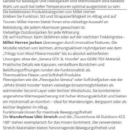
Gerade für Baselayer und Fleecejacken sind Merinofasern eine beliebte
Wahl, um auch bei tiefen Temperaturen optimal ausgerüstet zu sein.
Die beliebtesten Produktkategorien von Millet Herren
Erleben Sie Funktion, Stil und Strapazierfähigkeit im Alltag und auf
Touren: Millet Herren bietet Ihnen eine vielseitige Auswahl an
Bekleidung, die jedem Abenteuer gewachsen ist.
Vielseitige Outdoorjacken für jede Witterung
Ob auf Hochtour, beim Skifahren oder auf der nächsten Trekkingreise –
Millet Herren Jacken
überzeugen durch innovative Features. Die
Modelle reichen von leichten, atmungsaktiven Hybridjacken wie dem
„Trilogy Icon Wool Fleece Hoodie“ bis zu absolut wetterfesten
Lösungen, etwa der „Seneca GTX 3L Hoodie“ aus GORE-TEX-Material.
Praktische Details wie Kapuzen, verstellbare Bündchen und
Belüftungsöffnungen runden die Funktionalität ab.
Thermoaktive Fleece- und Softshell-Produkte
Fleecejacken wie die „Fleecejacke Seneca“ oder Softshelljacken wie der
„White Shield Hoodie“ bieten vielseitige Einsatzmöglichkeiten als
wärmender Second Layer oder leichter Windschutz. Sie kombinieren
angenehme Wärmespeicherung mit hoher Atmungsaktivität und bieten
ein Höchstmaß an Komfort – ideal für Wanderungen, Bergsport oder als
leichter Begleiter im Alltag.
Funktionale Hosen für maximale Bewegungsfreiheit
Die
Wanderhose Ubic Stretch
und die „Tourenhose All Outdoors XCS
100“ stehen exemplarisch für das Hosen-Sortiment. Die verwendeten
Stretch-Materialien bieten hervorragende Bewegungsfreiheit und