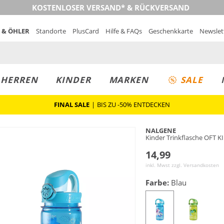
KOSTENLOSER VERSAND* & RÜCKVERSAND
 & ÖHLER
Standorte
PlusCard
Hilfe & FAQs
Geschenkkarte
Newslet
MUST-HAVE
PREIS & WERT
SALE
HERREN
KINDER
MARKEN
SALE
FINAL SALE
|
BIS ZU -50% ENTDECKEN
NALGENE
Kinder Trinkflasche OFT K
14,99
inkl. Mwst zzgl.
Versandkosten
Farbe:
Blau