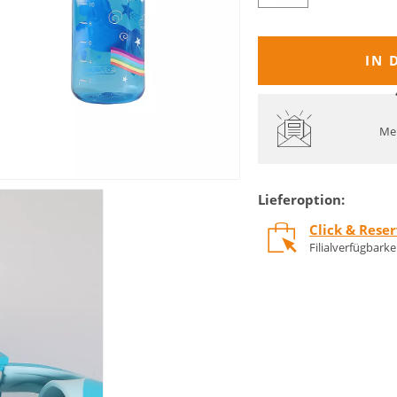
IN 
Mel
Lieferoption:
Click & Rese
Filialverfügbark