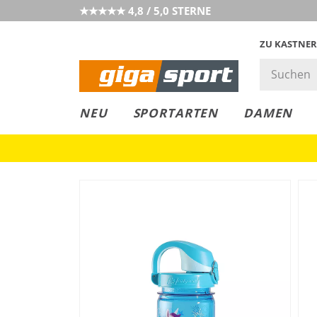
★★★★★ 4,8 / 5,0 STERNE
ZU KASTNER
GIGAGREEN
GIGASTYLE
FAHRRAD­
CLICK &
CLICK &
NEU
SPORTARTEN
DAMEN
LEASING
COLLECT
RESERVE