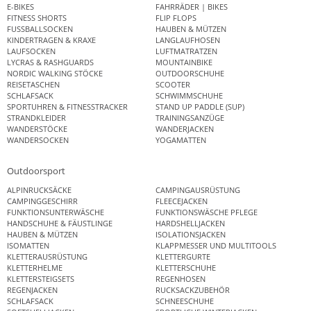
E-BIKES
FAHRRÄDER | BIKES
FITNESS SHORTS
FLIP FLOPS
FUSSBALLSOCKEN
HAUBEN & MÜTZEN
KINDERTRAGEN & KRAXE
LANGLAUFHOSEN
LAUFSOCKEN
LUFTMATRATZEN
LYCRAS & RASHGUARDS
MOUNTAINBIKE
NORDIC WALKING STÖCKE
OUTDOORSCHUHE
REISETASCHEN
SCOOTER
SCHLAFSACK
SCHWIMMSCHUHE
SPORTUHREN & FITNESSTRACKER
STAND UP PADDLE (SUP)
STRANDKLEIDER
TRAININGSANZÜGE
WANDERSTÖCKE
WANDERJACKEN
WANDERSOCKEN
YOGAMATTEN
Outdoorsport
ALPINRUCKSÄCKE
CAMPINGAUSRÜSTUNG
CAMPINGGESCHIRR
FLEECEJACKEN
FUNKTIONSUNTERWÄSCHE
FUNKTIONSWÄSCHE PFLEGE
HANDSCHUHE & FÄUSTLINGE
HARDSHELLJACKEN
HAUBEN & MÜTZEN
ISOLATIONSJACKEN
ISOMATTEN
KLAPPMESSER UND MULTITOOLS
KLETTERAUSRÜSTUNG
KLETTERGURTE
KLETTERHELME
KLETTERSCHUHE
KLETTERSTEIGSETS
REGENHOSEN
REGENJACKEN
RUCKSACKZUBEHÖR
SCHLAFSACK
SCHNEESCHUHE