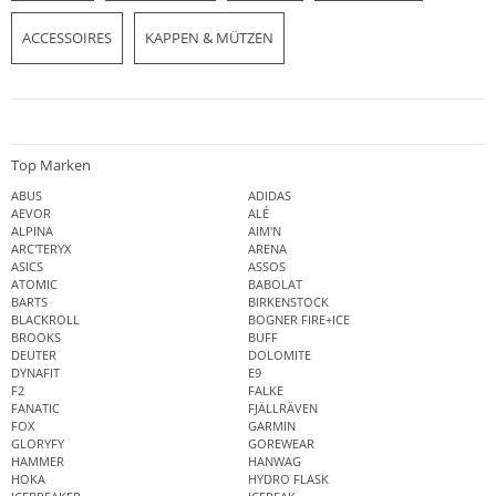
ACCESSOIRES
KAPPEN & MÜTZEN
Top Marken
ABUS
ADIDAS
AEVOR
ALÉ
ALPINA
AIM'N
ARC'TERYX
ARENA
ASICS
ASSOS
ATOMIC
BABOLAT
BARTS
BIRKENSTOCK
BLACKROLL
BOGNER FIRE+ICE
BROOKS
BUFF
DEUTER
DOLOMITE
DYNAFIT
E9
F2
FALKE
FANATIC
FJÄLLRÄVEN
FOX
GARMIN
GLORYFY
GOREWEAR
HAMMER
HANWAG
HOKA
HYDRO FLASK