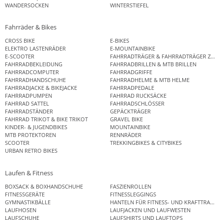
WANDERSOCKEN
WINTERSTIEFEL
Fahrräder & Bikes
CROSS BIKE
E-BIKES
ELEKTRO LASTENRÄDER
E-MOUNTAINBIKE
E-SCOOTER
FAHRRADTRÄGER & FAHRRADTRÄGER ZUB
FAHRRADBEKLEIDUNG
FAHRRADBRILLEN & MTB BRILLEN
FAHRRADCOMPUTER
FAHRRADGRIFFE
FAHRRADHANDSCHUHE
FAHRRADHELME & MTB HELME
FAHRRADJACKE & BIKEJACKE
FAHRRADPEDALE
FAHRRADPUMPEN
FAHRRAD RUCKSÄCKE
FAHRRAD SATTEL
FAHRRADSCHLÖSSER
FAHRRADSTÄNDER
GEPÄCKTRÄGER
FAHRRAD TRIKOT & BIKE TRIKOT
GRAVEL BIKE
KINDER- & JUGENDBIKES
MOUNTAINBIKE
MTB PROTEKTOREN
RENNRÄDER
SCOOTER
TREKKINGBIKES & CITYBIKES
URBAN RETRO BIKES
Laufen & Fitness
BOXSACK & BOXHANDSCHUHE
FASZIENROLLEN
FITNESSGERÄTE
FITNESSLEGGINGS
GYMNASTIKBÄLLE
HANTELN FÜR FITNESS- UND KRAFTTRAINI
LAUFHOSEN
LAUFJACKEN UND LAUFWESTEN
LAUFSCHUHE
LAUFSHIRTS UND LAUFTOPS