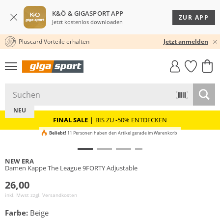
K&Ö & GIGASPORT APP
ZUR APP
Jetzt kostenlos downloaden
Pluscard Vorteile erhalten
KOSTENLOSER VERSAND* & RÜCKVERSAND
30 TAGE RÜCKGABERECHT
Jetzt anmelden
GIGASTYLE
FAHRRAD­
CLICK &
CLICK &
MUST-HAVE
LEASING
COLLECT
RESERVE
NEU
FINAL SALE
|
BIS ZU -50% ENTDECKEN
Beliebt!
11 Personen haben den Artikel gerade im Warenkorb
NEW ERA
Damen Kappe The League 9FORTY Adjustable
26,00
inkl. Mwst zzgl.
Versandkosten
Farbe:
Beige