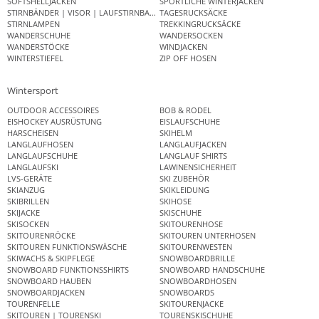
SOFTSHELLJACKEN
SPORTLICHE WINTERJACKEN
STIRNBÄNDER | VISOR | LAUFSTIRNBAND
TAGESRUCKSÄCKE
STIRNLAMPEN
TREKKINGRUCKSÄCKE
WANDERSCHUHE
WANDERSOCKEN
WANDERSTÖCKE
WINDJACKEN
WINTERSTIEFEL
ZIP OFF HOSEN
Wintersport
OUTDOOR ACCESSOIRES
BOB & RODEL
EISHOCKEY AUSRÜSTUNG
EISLAUFSCHUHE
HARSCHEISEN
SKIHELM
LANGLAUFHOSEN
LANGLAUFJACKEN
LANGLAUFSCHUHE
LANGLAUF SHIRTS
LANGLAUFSKI
LAWINENSICHERHEIT
LVS-GERÄTE
SKI ZUBEHÖR
SKIANZUG
SKIKLEIDUNG
SKIBRILLEN
SKIHOSE
SKIJACKE
SKISCHUHE
SKISOCKEN
SKITOURENHOSE
SKITOURENRÖCKE
SKITOUREN UNTERHOSEN
SKITOUREN FUNKTIONSWÄSCHE
SKITOURENWESTEN
SKIWACHS & SKIPFLEGE
SNOWBOARDBRILLE
SNOWBOARD FUNKTIONSSHIRTS
SNOWBOARD HANDSCHUHE
SNOWBOARD HAUBEN
SNOWBOARDHOSEN
SNOWBOARDJACKEN
SNOWBOARDS
TOURENFELLE
SKITOURENJACKE
SKITOUREN | TOURENSKI
TOURENSKISCHUHE