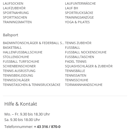
LAUFSOCKEN
LAUFUNTERWÄSCHE
LAUFZUBEHÖR
LAUF BH
SPORTNAHRUNG
SPORTRUCKSÄCKE
SPORTTASCHEN
TRAININGSANZÜGE
TRAININGSMATTEN
YOGA & PILATES
Ballsport
BADMINTONSCHLÄGER & FEDERBALL SETS
TENNIS ZUBEHÖR
BASKETBALL
FUSSBALL
HALLENFUSSBALLSCHUHE
FUSSBALL NOCKENSCHUHE
STOLLENSCHUHE
FUSSBALLTASCHEN
FUSSBALL TURFSCHUHE
PADEL TENNIS
SCHIENBEINSCHONER
SQUASHSCHLÄGER & ZUBEHÖR
TENNIS AUSRÜSTUNG
TENNISBÄLLE
TENNISBEKLEIDUNG
TENNISSAITEN
TENNISSCHLÄGER
TENNISSCHUHE
TENNISTASCHEN & TENNISRUCKSÄCKE
TORMANNHANDSCHUHE
Hilfe & Kontakt
Mo. – Fr. 9.30 bis 18.30 Uhr
Sa. 9.30 bis 18.00 Uhr
Telefonnummer:
+ 43 316 / 870-0