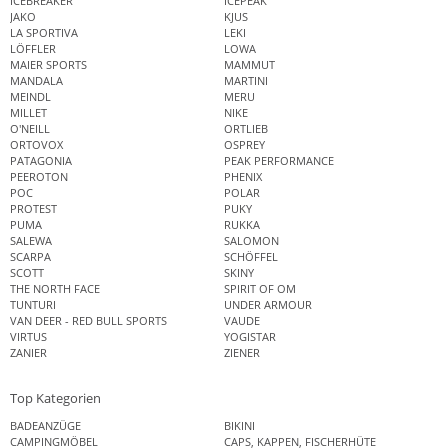
ICEBREAKER
ICEPEAK
JAKO
KJUS
LA SPORTIVA
LEKI
LÖFFLER
LOWA
MAIER SPORTS
MAMMUT
MANDALA
MARTINI
MEINDL
MERU
MILLET
NIKE
O'NEILL
ORTLIEB
ORTOVOX
OSPREY
PATAGONIA
PEAK PERFORMANCE
PEEROTON
PHENIX
POC
POLAR
PROTEST
PUKY
PUMA
RUKKA
SALEWA
SALOMON
SCARPA
SCHÖFFEL
SCOTT
SKINY
THE NORTH FACE
SPIRIT OF OM
TUNTURI
UNDER ARMOUR
VAN DEER - RED BULL SPORTS
VAUDE
VIRTUS
YOGISTAR
ZANIER
ZIENER
Top Kategorien
BADEANZÜGE
BIKINI
CAMPINGMÖBEL
CAPS, KAPPEN, FISCHERHÜTE