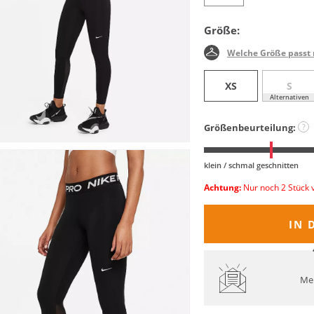
Größe:
Welche Größe passt 
XS
S
Alternativen
Größenbeurteilung:
?
klein / schmal geschnitten
Achtung:
Nur noch 2 Stück 
IN 
Mel