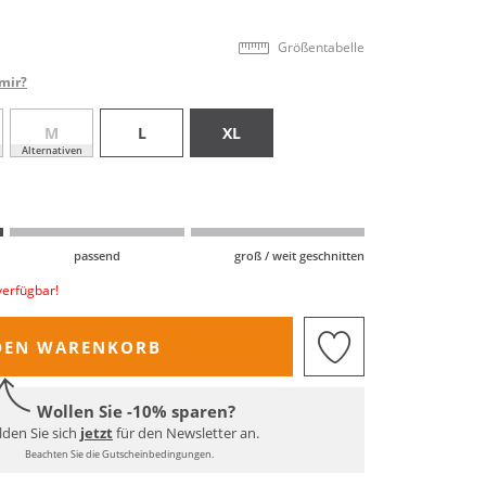
Größentabelle
mir?
M
L
XL
Alternativen
passend
groß / weit geschnitten
verfügbar!
DEN WARENKORB
Wollen Sie -10% sparen?
den Sie sich
jetzt
für den Newsletter an.
Beachten Sie die Gutscheinbedingungen.