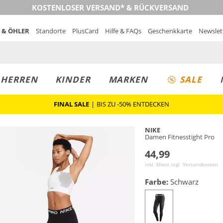
KOSTENLOSER VERSAND* & RÜCKVERSAND
 & ÖHLER
Standorte
PlusCard
Hilfe & FAQs
Geschenkkarte
Newslet
MUST-HAVE
PREIS & WERT
SALE
HERREN
KINDER
MARKEN
SALE
FINAL SALE
|
BIS ZU -50% ENTDECKEN
NIKE
Damen Fitnesstight Pro
44,99
inkl. Mwst zzgl.
Versandkosten
Farbe:
Schwarz