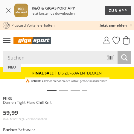
K&Ö & GIGASPORT APP
ZUR APP
Jetzt kostenlos downloaden
Pluscard Vorteile erhalten
30 TAGE RÜCKGABERECHT
Jetzt anmelden
GIGASTYLE
FAHRRAD­
CLICK &
CLICK &
MUST-HAVE
LEASING
COLLECT
RESERVE
NEU
FINAL SALE
|
BIS ZU -50% ENTDECKEN
Beliebt!
4 Personen haben den Artikel gerade im Warenkorb
NIKE
Damen Tight Flare Chill Knit
59,99
inkl. Mwst zzgl.
Versandkosten
Farbe:
Schwarz