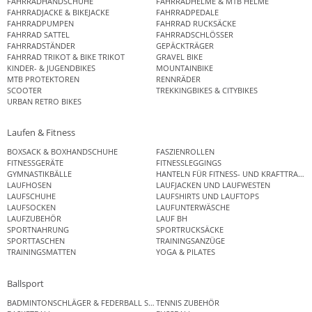
FAHRRADHANDSCHUHE
FAHRRADHELME & MTB HELME
FAHRRADJACKE & BIKEJACKE
FAHRRADPEDALE
FAHRRADPUMPEN
FAHRRAD RUCKSÄCKE
FAHRRAD SATTEL
FAHRRADSCHLÖSSER
FAHRRADSTÄNDER
GEPÄCKTRÄGER
FAHRRAD TRIKOT & BIKE TRIKOT
GRAVEL BIKE
KINDER- & JUGENDBIKES
MOUNTAINBIKE
MTB PROTEKTOREN
RENNRÄDER
SCOOTER
TREKKINGBIKES & CITYBIKES
URBAN RETRO BIKES
Laufen & Fitness
BOXSACK & BOXHANDSCHUHE
FASZIENROLLEN
FITNESSGERÄTE
FITNESSLEGGINGS
GYMNASTIKBÄLLE
HANTELN FÜR FITNESS- UND KRAFTTRAINI
LAUFHOSEN
LAUFJACKEN UND LAUFWESTEN
LAUFSCHUHE
LAUFSHIRTS UND LAUFTOPS
LAUFSOCKEN
LAUFUNTERWÄSCHE
LAUFZUBEHÖR
LAUF BH
SPORTNAHRUNG
SPORTRUCKSÄCKE
SPORTTASCHEN
TRAININGSANZÜGE
TRAININGSMATTEN
YOGA & PILATES
Ballsport
BADMINTONSCHLÄGER & FEDERBALL SETS
TENNIS ZUBEHÖR