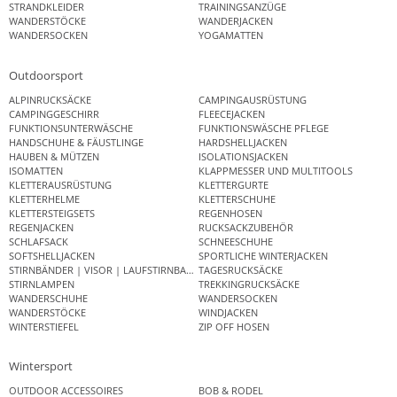
STRANDKLEIDER
TRAININGSANZÜGE
WANDERSTÖCKE
WANDERJACKEN
WANDERSOCKEN
YOGAMATTEN
Outdoorsport
ALPINRUCKSÄCKE
CAMPINGAUSRÜSTUNG
CAMPINGGESCHIRR
FLEECEJACKEN
FUNKTIONSUNTERWÄSCHE
FUNKTIONSWÄSCHE PFLEGE
HANDSCHUHE & FÄUSTLINGE
HARDSHELLJACKEN
HAUBEN & MÜTZEN
ISOLATIONSJACKEN
ISOMATTEN
KLAPPMESSER UND MULTITOOLS
KLETTERAUSRÜSTUNG
KLETTERGURTE
KLETTERHELME
KLETTERSCHUHE
KLETTERSTEIGSETS
REGENHOSEN
REGENJACKEN
RUCKSACKZUBEHÖR
SCHLAFSACK
SCHNEESCHUHE
SOFTSHELLJACKEN
SPORTLICHE WINTERJACKEN
STIRNBÄNDER | VISOR | LAUFSTIRNBAND
TAGESRUCKSÄCKE
STIRNLAMPEN
TREKKINGRUCKSÄCKE
WANDERSCHUHE
WANDERSOCKEN
WANDERSTÖCKE
WINDJACKEN
WINTERSTIEFEL
ZIP OFF HOSEN
Wintersport
OUTDOOR ACCESSOIRES
BOB & RODEL