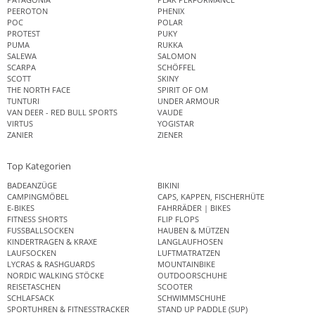
PEEROTON
PHENIX
POC
POLAR
PROTEST
PUKY
PUMA
RUKKA
SALEWA
SALOMON
SCARPA
SCHÖFFEL
SCOTT
SKINY
THE NORTH FACE
SPIRIT OF OM
TUNTURI
UNDER ARMOUR
VAN DEER - RED BULL SPORTS
VAUDE
VIRTUS
YOGISTAR
ZANIER
ZIENER
Top Kategorien
BADEANZÜGE
BIKINI
CAMPINGMÖBEL
CAPS, KAPPEN, FISCHERHÜTE
E-BIKES
FAHRRÄDER | BIKES
FITNESS SHORTS
FLIP FLOPS
FUSSBALLSOCKEN
HAUBEN & MÜTZEN
KINDERTRAGEN & KRAXE
LANGLAUFHOSEN
LAUFSOCKEN
LUFTMATRATZEN
LYCRAS & RASHGUARDS
MOUNTAINBIKE
NORDIC WALKING STÖCKE
OUTDOORSCHUHE
REISETASCHEN
SCOOTER
SCHLAFSACK
SCHWIMMSCHUHE
SPORTUHREN & FITNESSTRACKER
STAND UP PADDLE (SUP)