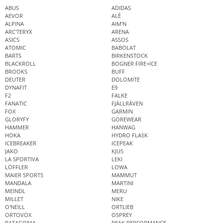
ABUS
ADIDAS
AEVOR
ALÉ
ALPINA
AIM'N
ARC'TERYX
ARENA
ASICS
ASSOS
ATOMIC
BABOLAT
BARTS
BIRKENSTOCK
BLACKROLL
BOGNER FIRE+ICE
BROOKS
BUFF
DEUTER
DOLOMITE
DYNAFIT
E9
F2
FALKE
FANATIC
FJÄLLRÄVEN
FOX
GARMIN
GLORYFY
GOREWEAR
HAMMER
HANWAG
HOKA
HYDRO FLASK
ICEBREAKER
ICEPEAK
JAKO
KJUS
LA SPORTIVA
LEKI
LÖFFLER
LOWA
MAIER SPORTS
MAMMUT
MANDALA
MARTINI
MEINDL
MERU
MILLET
NIKE
O'NEILL
ORTLIEB
ORTOVOX
OSPREY
PATAGONIA
PEAK PERFORMANCE