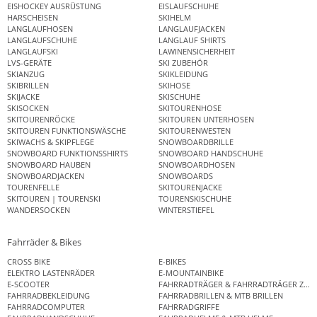
EISHOCKEY AUSRÜSTUNG
EISLAUFSCHUHE
HARSCHEISEN
SKIHELM
LANGLAUFHOSEN
LANGLAUFJACKEN
LANGLAUFSCHUHE
LANGLAUF SHIRTS
LANGLAUFSKI
LAWINENSICHERHEIT
LVS-GERÄTE
SKI ZUBEHÖR
SKIANZUG
SKIKLEIDUNG
SKIBRILLEN
SKIHOSE
SKIJACKE
SKISCHUHE
SKISOCKEN
SKITOURENHOSE
SKITOURENRÖCKE
SKITOUREN UNTERHOSEN
SKITOUREN FUNKTIONSWÄSCHE
SKITOURENWESTEN
SKIWACHS & SKIPFLEGE
SNOWBOARDBRILLE
SNOWBOARD FUNKTIONSSHIRTS
SNOWBOARD HANDSCHUHE
SNOWBOARD HAUBEN
SNOWBOARDHOSEN
SNOWBOARDJACKEN
SNOWBOARDS
TOURENFELLE
SKITOURENJACKE
SKITOUREN | TOURENSKI
TOURENSKISCHUHE
WANDERSOCKEN
WINTERSTIEFEL
Fahrräder & Bikes
CROSS BIKE
E-BIKES
ELEKTRO LASTENRÄDER
E-MOUNTAINBIKE
E-SCOOTER
FAHRRADTRÄGER & FAHRRADTRÄGER ZUB
FAHRRADBEKLEIDUNG
FAHRRADBRILLEN & MTB BRILLEN
FAHRRADCOMPUTER
FAHRRADGRIFFE