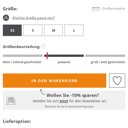
Größe:
Größentabelle
Welche Größe passt mir?
XS
S
M
L
Größenbeurteilung:
?
klein / schmal geschnitten
passend
groß / weit geschnitten
IN DEN WARENKORB
Wollen Sie -10% sparen?
Melden Sie sich
jetzt
für den Newsletter an.
Beachten Sie die Gutscheinbedingungen.
Lieferoption: