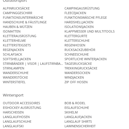
Outdoorsport
ALPINRUCKSÄCKE
CAMPINGAUSRÜSTUNG
CAMPINGGESCHIRR
FLEECEJACKEN
FUNKTIONSUNTERWÄSCHE
FUNKTIONSWÄSCHE PFLEGE
HANDSCHUHE & FÄUSTLINGE
HARDSHELLJACKEN
HAUBEN & MÜTZEN
ISOLATIONSJACKEN
ISOMATTEN
KLAPPMESSER UND MULTITOOLS
KLETTERAUSRÜSTUNG
KLETTERGURTE
KLETTERHELME
KLETTERSCHUHE
KLETTERSTEIGSETS
REGENHOSEN
REGENJACKEN
RUCKSACKZUBEHÖR
SCHLAFSACK
SCHNEESCHUHE
SOFTSHELLJACKEN
SPORTLICHE WINTERJACKEN
STIRNBÄNDER | VISOR | LAUFSTIRNBAND
TAGESRUCKSÄCKE
STIRNLAMPEN
TREKKINGRUCKSÄCKE
WANDERSCHUHE
WANDERSOCKEN
WANDERSTÖCKE
WINDJACKEN
WINTERSTIEFEL
ZIP OFF HOSEN
Wintersport
OUTDOOR ACCESSOIRES
BOB & RODEL
EISHOCKEY AUSRÜSTUNG
EISLAUFSCHUHE
HARSCHEISEN
SKIHELM
LANGLAUFHOSEN
LANGLAUFJACKEN
LANGLAUFSCHUHE
LANGLAUF SHIRTS
LANGLAUFSKI
LAWINENSICHERHEIT