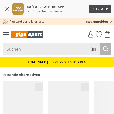
K&Ö & GIGASPORT APP
ZUR APP
Jetzt kostenlos downloaden
Pluscard Vorteile erhalten
30 TAGE RÜCKGABERECHT
Jetzt anmelden
GIGASTYLE
FAHRRAD­
CLICK &
CLICK &
MUST-HAVE
LEASING
COLLECT
RESERVE
FINAL SALE
|
BIS ZU -50% ENTDECKEN
Passende Alternativen