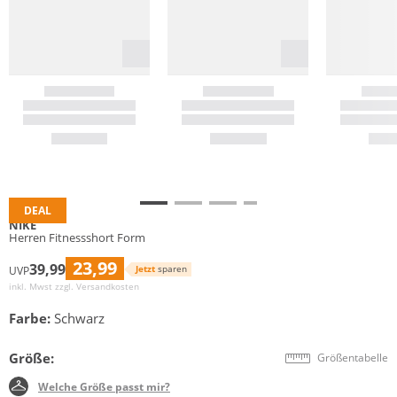
DEAL
NIKE
Herren Fitnessshort Form
23,99
39,99
Jetzt
sparen
UVP
inkl. Mwst zzgl.
Versandkosten
Farbe:
Schwarz
Größe:
Größentabelle
Welche Größe passt mir?