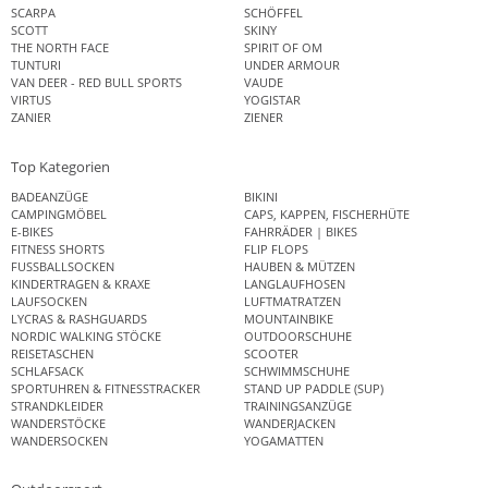
SCARPA
SCHÖFFEL
SCOTT
SKINY
THE NORTH FACE
SPIRIT OF OM
TUNTURI
UNDER ARMOUR
VAN DEER - RED BULL SPORTS
VAUDE
VIRTUS
YOGISTAR
ZANIER
ZIENER
Top Kategorien
BADEANZÜGE
BIKINI
CAMPINGMÖBEL
CAPS, KAPPEN, FISCHERHÜTE
E-BIKES
FAHRRÄDER | BIKES
FITNESS SHORTS
FLIP FLOPS
FUSSBALLSOCKEN
HAUBEN & MÜTZEN
KINDERTRAGEN & KRAXE
LANGLAUFHOSEN
LAUFSOCKEN
LUFTMATRATZEN
LYCRAS & RASHGUARDS
MOUNTAINBIKE
NORDIC WALKING STÖCKE
OUTDOORSCHUHE
REISETASCHEN
SCOOTER
SCHLAFSACK
SCHWIMMSCHUHE
SPORTUHREN & FITNESSTRACKER
STAND UP PADDLE (SUP)
STRANDKLEIDER
TRAININGSANZÜGE
WANDERSTÖCKE
WANDERJACKEN
WANDERSOCKEN
YOGAMATTEN