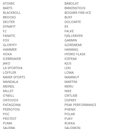
ATOMIC
BABOLAT
BARTS
BIRKENSTOCK
BLACKROLL
BOGNER FIRE+ICE
BROOKS
BUFF
DEUTER
DOLOMITE
DYNAFIT
E9
F2
FALKE
FANATIC
FJÄLLRÄVEN
FOX
GARMIN
GLORYFY
GOREWEAR
HAMMER
HANWAG
HOKA
HYDRO FLASK
ICEBREAKER
ICEPEAK
JAKO
KJUS
LA SPORTIVA
LEKI
LÖFFLER
LOWA
MAIER SPORTS
MAMMUT
MANDALA
MARTINI
MEINDL
MERU
MILLET
NIKE
O'NEILL
ORTLIEB
ORTOVOX
OSPREY
PATAGONIA
PEAK PERFORMANCE
PEEROTON
PHENIX
POC
POLAR
PROTEST
PUKY
PUMA
RUKKA
SALEWA
SALOMON