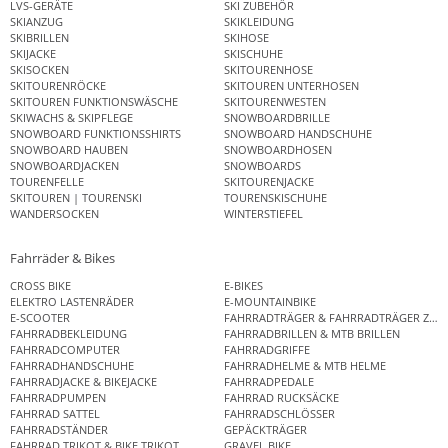
LVS-GERÄTE
SKI ZUBEHÖR
SKIANZUG
SKIKLEIDUNG
SKIBRILLEN
SKIHOSE
SKIJACKE
SKISCHUHE
SKISOCKEN
SKITOURENHOSE
SKITOURENRÖCKE
SKITOUREN UNTERHOSEN
SKITOUREN FUNKTIONSWÄSCHE
SKITOURENWESTEN
SKIWACHS & SKIPFLEGE
SNOWBOARDBRILLE
SNOWBOARD FUNKTIONSSHIRTS
SNOWBOARD HANDSCHUHE
SNOWBOARD HAUBEN
SNOWBOARDHOSEN
SNOWBOARDJACKEN
SNOWBOARDS
TOURENFELLE
SKITOURENJACKE
SKITOUREN | TOURENSKI
TOURENSKISCHUHE
WANDERSOCKEN
WINTERSTIEFEL
Fahrräder & Bikes
CROSS BIKE
E-BIKES
ELEKTRO LASTENRÄDER
E-MOUNTAINBIKE
E-SCOOTER
FAHRRADTRÄGER & FAHRRADTRÄGER ZUB
FAHRRADBEKLEIDUNG
FAHRRADBRILLEN & MTB BRILLEN
FAHRRADCOMPUTER
FAHRRADGRIFFE
FAHRRADHANDSCHUHE
FAHRRADHELME & MTB HELME
FAHRRADJACKE & BIKEJACKE
FAHRRADPEDALE
FAHRRADPUMPEN
FAHRRAD RUCKSÄCKE
FAHRRAD SATTEL
FAHRRADSCHLÖSSER
FAHRRADSTÄNDER
GEPÄCKTRÄGER
FAHRRAD TRIKOT & BIKE TRIKOT
GRAVEL BIKE