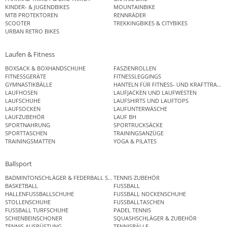
KINDER- & JUGENDBIKES
MOUNTAINBIKE
MTB PROTEKTOREN
RENNRÄDER
SCOOTER
TREKKINGBIKES & CITYBIKES
URBAN RETRO BIKES
Laufen & Fitness
BOXSACK & BOXHANDSCHUHE
FASZIENROLLEN
FITNESSGERÄTE
FITNESSLEGGINGS
GYMNASTIKBÄLLE
HANTELN FÜR FITNESS- UND KRAFTTRAINI
LAUFHOSEN
LAUFJACKEN UND LAUFWESTEN
LAUFSCHUHE
LAUFSHIRTS UND LAUFTOPS
LAUFSOCKEN
LAUFUNTERWÄSCHE
LAUFZUBEHÖR
LAUF BH
SPORTNAHRUNG
SPORTRUCKSÄCKE
SPORTTASCHEN
TRAININGSANZÜGE
TRAININGSMATTEN
YOGA & PILATES
Ballsport
BADMINTONSCHLÄGER & FEDERBALL SETS
TENNIS ZUBEHÖR
BASKETBALL
FUSSBALL
HALLENFUSSBALLSCHUHE
FUSSBALL NOCKENSCHUHE
STOLLENSCHUHE
FUSSBALLTASCHEN
FUSSBALL TURFSCHUHE
PADEL TENNIS
SCHIENBEINSCHONER
SQUASHSCHLÄGER & ZUBEHÖR
TENNIS AUSRÜSTUNG
TENNISBÄLLE