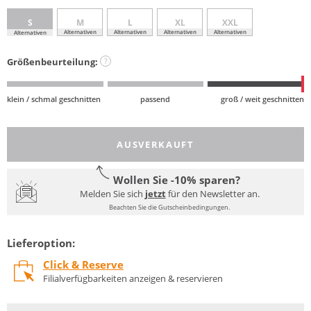
S
M
L
XL
XXL
Alternativen
Alternativen
Alternativen
Alternativen
Alternativen
Größenbeurteilung:
?
klein / schmal geschnitten
passend
groß / weit geschnitten
AUSVERKAUFT
Wollen Sie -10% sparen?
Melden Sie sich
jetzt
für den Newsletter an.
Beachten Sie die Gutscheinbedingungen.
Lieferoption:
Click & Reserve
Filialverfügbarkeiten anzeigen & reservieren