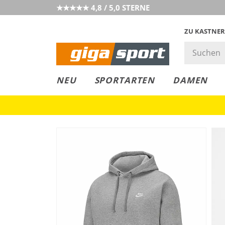
★★★★★ 4,8 / 5,0 STERNE
ZU KASTNER
GIGAGREEN
GIGASTYLE
FAHRRAD­
CLICK &
CLICK &
NEU
SPORTARTEN
DAMEN
LEASING
COLLECT
RESERVE