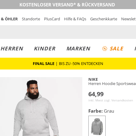
KOSTENLOSER VERSAND* & RÜCKVERSAND
 & ÖHLER
Standorte
PlusCard
Hilfe & FAQs
Geschenkkarte
Newslet
MUST-HAVE
PREIS & WERT
SALE
HERREN
KINDER
MARKEN
SALE
FINAL SALE
|
BIS ZU -50% ENTDECKEN
NIKE
Herren Hoodie Sportswear
64,99
inkl. Mwst zzgl.
Versandkosten
Farbe:
Grau