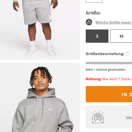
Größe:
Welche Größe passt 
S
M
Größenbeurteilung:
?
klein / schmal geschnitten
Achtung:
Nur noch 1 Stück 
IN 
Mel