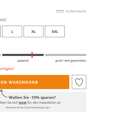
Größentabelle
mir?
L
XL
XXL
passend
groß / weit geschnitten
verfügbar!
DEN WARENKORB
Wollen Sie -10% sparen?
den Sie sich
jetzt
für den Newsletter an.
Beachten Sie die Gutscheinbedingungen.