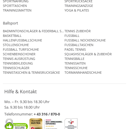
SPORTNAHRUNG
SPORTRUCKSÄCKE
SPORTTASCHEN
TRAININGSANZÜGE
TRAININGSMATTEN
YOGA & PILATES
Ballsport
BADMINTONSCHLÄGER & FEDERBALL SETS
TENNIS ZUBEHÖR
BASKETBALL
FUSSBALL
HALLENFUSSBALLSCHUHE
FUSSBALL NOCKENSCHUHE
STOLLENSCHUHE
FUSSBALLTASCHEN
FUSSBALL TURFSCHUHE
PADEL TENNIS
SCHIENBEINSCHONER
SQUASHSCHLÄGER & ZUBEHÖR
TENNIS AUSRÜSTUNG
TENNISBÄLLE
TENNISBEKLEIDUNG
TENNISSAITEN
TENNISSCHLÄGER
TENNISSCHUHE
TENNISTASCHEN & TENNISRUCKSÄCKE
TORMANNHANDSCHUHE
Hilfe & Kontakt
Mo. – Fr. 9.30 bis 18.30 Uhr
Sa. 9.30 bis 18.00 Uhr
Telefonnummer:
+ 43 316 / 870-0