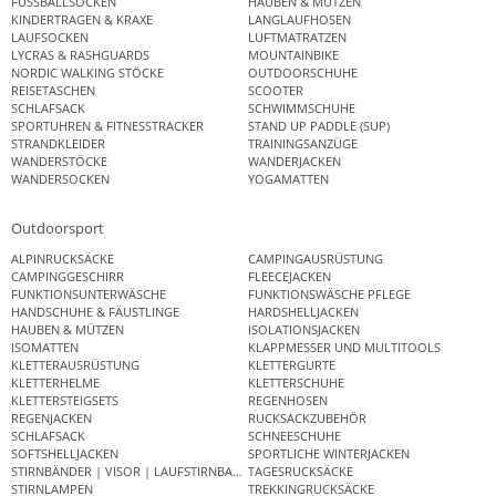
FUSSBALLSOCKEN
HAUBEN & MÜTZEN
KINDERTRAGEN & KRAXE
LANGLAUFHOSEN
LAUFSOCKEN
LUFTMATRATZEN
LYCRAS & RASHGUARDS
MOUNTAINBIKE
NORDIC WALKING STÖCKE
OUTDOORSCHUHE
REISETASCHEN
SCOOTER
SCHLAFSACK
SCHWIMMSCHUHE
SPORTUHREN & FITNESSTRACKER
STAND UP PADDLE (SUP)
STRANDKLEIDER
TRAININGSANZÜGE
WANDERSTÖCKE
WANDERJACKEN
WANDERSOCKEN
YOGAMATTEN
Outdoorsport
ALPINRUCKSÄCKE
CAMPINGAUSRÜSTUNG
CAMPINGGESCHIRR
FLEECEJACKEN
FUNKTIONSUNTERWÄSCHE
FUNKTIONSWÄSCHE PFLEGE
HANDSCHUHE & FÄUSTLINGE
HARDSHELLJACKEN
HAUBEN & MÜTZEN
ISOLATIONSJACKEN
ISOMATTEN
KLAPPMESSER UND MULTITOOLS
KLETTERAUSRÜSTUNG
KLETTERGURTE
KLETTERHELME
KLETTERSCHUHE
KLETTERSTEIGSETS
REGENHOSEN
REGENJACKEN
RUCKSACKZUBEHÖR
SCHLAFSACK
SCHNEESCHUHE
SOFTSHELLJACKEN
SPORTLICHE WINTERJACKEN
STIRNBÄNDER | VISOR | LAUFSTIRNBAND
TAGESRUCKSÄCKE
STIRNLAMPEN
TREKKINGRUCKSÄCKE