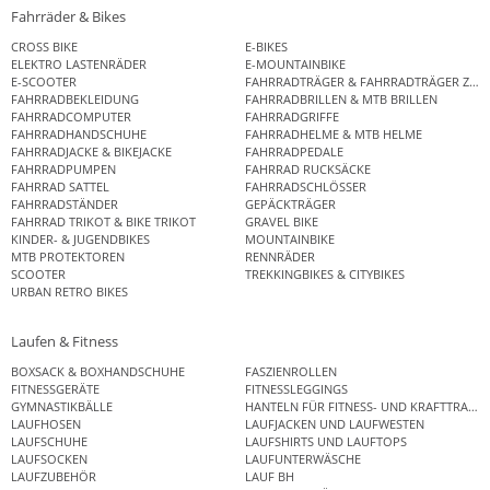
Fahrräder & Bikes
CROSS BIKE
E-BIKES
ELEKTRO LASTENRÄDER
E-MOUNTAINBIKE
E-SCOOTER
FAHRRADTRÄGER & FAHRRADTRÄGER ZUB
FAHRRADBEKLEIDUNG
FAHRRADBRILLEN & MTB BRILLEN
FAHRRADCOMPUTER
FAHRRADGRIFFE
FAHRRADHANDSCHUHE
FAHRRADHELME & MTB HELME
FAHRRADJACKE & BIKEJACKE
FAHRRADPEDALE
FAHRRADPUMPEN
FAHRRAD RUCKSÄCKE
FAHRRAD SATTEL
FAHRRADSCHLÖSSER
FAHRRADSTÄNDER
GEPÄCKTRÄGER
FAHRRAD TRIKOT & BIKE TRIKOT
GRAVEL BIKE
KINDER- & JUGENDBIKES
MOUNTAINBIKE
MTB PROTEKTOREN
RENNRÄDER
SCOOTER
TREKKINGBIKES & CITYBIKES
URBAN RETRO BIKES
Laufen & Fitness
BOXSACK & BOXHANDSCHUHE
FASZIENROLLEN
FITNESSGERÄTE
FITNESSLEGGINGS
GYMNASTIKBÄLLE
HANTELN FÜR FITNESS- UND KRAFTTRAINI
LAUFHOSEN
LAUFJACKEN UND LAUFWESTEN
LAUFSCHUHE
LAUFSHIRTS UND LAUFTOPS
LAUFSOCKEN
LAUFUNTERWÄSCHE
LAUFZUBEHÖR
LAUF BH