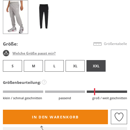
Größe:
Größentabelle
Welche Größe passt mir?
S
M
L
XL
XXL
Größenbeurteilung:
?
klein / schmal geschnitten
passend
groß / weit geschnitten
IN DEN WARENKORB