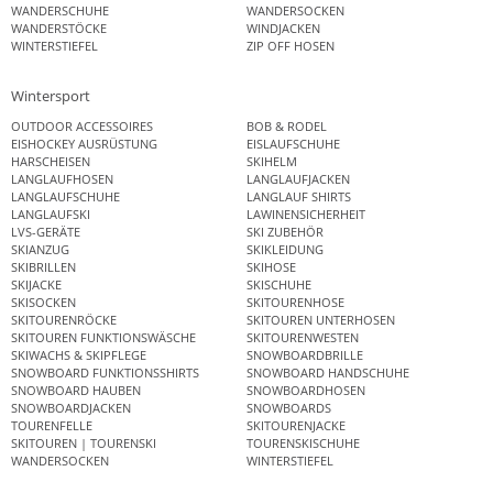
WANDERSCHUHE
WANDERSOCKEN
WANDERSTÖCKE
WINDJACKEN
WINTERSTIEFEL
ZIP OFF HOSEN
Wintersport
OUTDOOR ACCESSOIRES
BOB & RODEL
EISHOCKEY AUSRÜSTUNG
EISLAUFSCHUHE
HARSCHEISEN
SKIHELM
LANGLAUFHOSEN
LANGLAUFJACKEN
LANGLAUFSCHUHE
LANGLAUF SHIRTS
LANGLAUFSKI
LAWINENSICHERHEIT
LVS-GERÄTE
SKI ZUBEHÖR
SKIANZUG
SKIKLEIDUNG
SKIBRILLEN
SKIHOSE
SKIJACKE
SKISCHUHE
SKISOCKEN
SKITOURENHOSE
SKITOURENRÖCKE
SKITOUREN UNTERHOSEN
SKITOUREN FUNKTIONSWÄSCHE
SKITOURENWESTEN
SKIWACHS & SKIPFLEGE
SNOWBOARDBRILLE
SNOWBOARD FUNKTIONSSHIRTS
SNOWBOARD HANDSCHUHE
SNOWBOARD HAUBEN
SNOWBOARDHOSEN
SNOWBOARDJACKEN
SNOWBOARDS
TOURENFELLE
SKITOURENJACKE
SKITOUREN | TOURENSKI
TOURENSKISCHUHE
WANDERSOCKEN
WINTERSTIEFEL