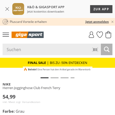
K&Ö & GIGASPORT APP
ZUR APP
Jetzt kostenlos downloaden
Pluscard Vorteile erhalten
30 TAGE RÜCKGABERECHT
Jetzt anmelden
GIGASTYLE
FAHRRAD­
CLICK &
CLICK &
MUST-HAVE
LEASING
COLLECT
RESERVE
FINAL SALE
|
BIS ZU -50% ENTDECKEN
Beliebt!
Eine Person hat den Artikel gerade im Warenkorb
NIKE
Herren Jogginghose Club French Terry
54,99
inkl. Mwst zzgl.
Versandkosten
Farbe:
Grau