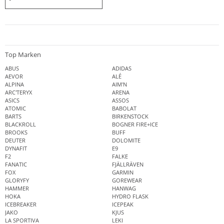
Top Marken
ABUS
ADIDAS
AEVOR
ALÉ
ALPINA
AIM'N
ARC'TERYX
ARENA
ASICS
ASSOS
ATOMIC
BABOLAT
BARTS
BIRKENSTOCK
BLACKROLL
BOGNER FIRE+ICE
BROOKS
BUFF
DEUTER
DOLOMITE
DYNAFIT
E9
F2
FALKE
FANATIC
FJÄLLRÄVEN
FOX
GARMIN
GLORYFY
GOREWEAR
HAMMER
HANWAG
HOKA
HYDRO FLASK
ICEBREAKER
ICEPEAK
JAKO
KJUS
LA SPORTIVA
LEKI