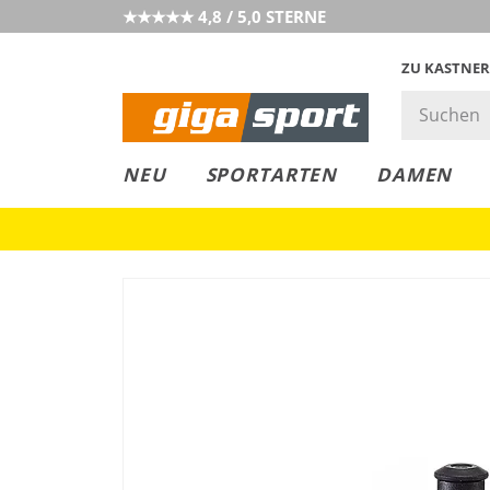
★★★★★ 4,8 / 5,0 STERNE
ZU KASTNER
GIGAGREEN
GIGASTYLE
FAHRRAD­
CLICK &
CLICK &
NEU
SPORTARTEN
DAMEN
LEASING
COLLECT
RESERVE