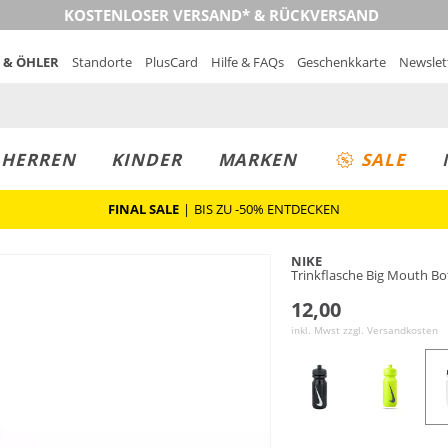
KOSTENLOSER VERSAND* & RÜCKVERSAND
 & ÖHLER
Standorte
PlusCard
Hilfe & FAQs
Geschenkkarte
Newslet
MUST-HAVE
PREIS & WERT
SALE
HERREN
KINDER
MARKEN
SALE
FINAL SALE
|
BIS ZU -50% ENTDECKEN
NIKE
Trinkflasche Big Mouth Bot
12,00
inkl. Mwst zzgl.
Versandkosten