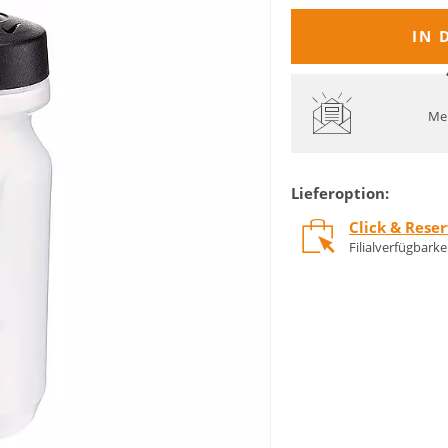
IN 
Mel
Lieferoption:
Click & Rese
Filialverfügbark