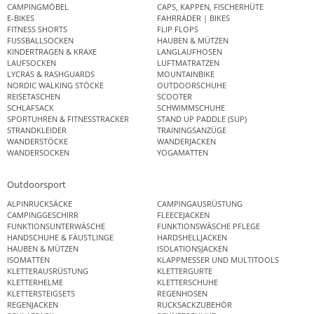
CAMPINGMÖBEL
CAPS, KAPPEN, FISCHERHÜTE
E-BIKES
FAHRRÄDER | BIKES
FITNESS SHORTS
FLIP FLOPS
FUSSBALLSOCKEN
HAUBEN & MÜTZEN
KINDERTRAGEN & KRAXE
LANGLAUFHOSEN
LAUFSOCKEN
LUFTMATRATZEN
LYCRAS & RASHGUARDS
MOUNTAINBIKE
NORDIC WALKING STÖCKE
OUTDOORSCHUHE
REISETASCHEN
SCOOTER
SCHLAFSACK
SCHWIMMSCHUHE
SPORTUHREN & FITNESSTRACKER
STAND UP PADDLE (SUP)
STRANDKLEIDER
TRAININGSANZÜGE
WANDERSTÖCKE
WANDERJACKEN
WANDERSOCKEN
YOGAMATTEN
Outdoorsport
ALPINRUCKSÄCKE
CAMPINGAUSRÜSTUNG
CAMPINGGESCHIRR
FLEECEJACKEN
FUNKTIONSUNTERWÄSCHE
FUNKTIONSWÄSCHE PFLEGE
HANDSCHUHE & FÄUSTLINGE
HARDSHELLJACKEN
HAUBEN & MÜTZEN
ISOLATIONSJACKEN
ISOMATTEN
KLAPPMESSER UND MULTITOOLS
KLETTERAUSRÜSTUNG
KLETTERGURTE
KLETTERHELME
KLETTERSCHUHE
KLETTERSTEIGSETS
REGENHOSEN
REGENJACKEN
RUCKSACKZUBEHÖR