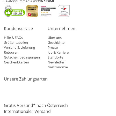
Telefonnummer:
+ 43 316 / 870-0
Kundenservice
Unternehmen
Hilfe & FAQs
Über uns
Größentabellen
Geschichte
Versand & Lieferung
Presse
Retouren
Job & Karriere
Gutscheinbedingungen
Standorte
Geschenkkarten
Newsletter
Gastronomie
Unsere Zahlungsarten
Mastercard
Visa
Diners
Applepay
Amazon
Paypal
Klarn
Gratis Versand* nach Österreich
Internationaler Versand