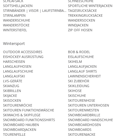
SCHLAFSACK
SCHNEESCHUHE
SOFTSHELLJACKEN
SPORTLICHE WINTERJACKEN
STIRNBÄNDER | VISOR | LAUFSTIRNBAND
TAGESRUCKSÄCKE
STIRNLAMPEN
TREKKINGRUCKSÄCKE
WANDERSCHUHE
WANDERSOCKEN
WANDERSTÖCKE
WINDJACKEN
WINTERSTIEFEL
ZIP OFF HOSEN
Wintersport
OUTDOOR ACCESSOIRES
BOB & RODEL
EISHOCKEY AUSRÜSTUNG
EISLAUFSCHUHE
HARSCHEISEN
SKIHELM
LANGLAUFHOSEN
LANGLAUFJACKEN
LANGLAUFSCHUHE
LANGLAUF SHIRTS
LANGLAUFSKI
LAWINENSICHERHEIT
LVS-GERÄTE
SKI ZUBEHÖR
SKIANZUG
SKIKLEIDUNG
SKIBRILLEN
SKIHOSE
SKIJACKE
SKISCHUHE
SKISOCKEN
SKITOURENHOSE
SKITOURENRÖCKE
SKITOUREN UNTERHOSEN
SKITOUREN FUNKTIONSWÄSCHE
SKITOURENWESTEN
SKIWACHS & SKIPFLEGE
SNOWBOARDBRILLE
SNOWBOARD FUNKTIONSSHIRTS
SNOWBOARD HANDSCHUHE
SNOWBOARD HAUBEN
SNOWBOARDHOSEN
SNOWBOARDJACKEN
SNOWBOARDS
TOURENFELLE
SKITOURENJACKE