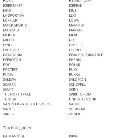
HOKA
HYDRO FLASK
ICEBREAKER
ICEPEAK
JAKO
KJUS
LA SPORTIVA
LEKI
LÖFFLER
LOWA
MAIER SPORTS
MAMMUT
MANDALA
MARTINI
MEINDL
MERU
MILLET
NIKE
O'NEILL
ORTLIEB
ORTOVOX
OSPREY
PATAGONIA
PEAK PERFORMANCE
PEEROTON
PHENIX
POC
POLAR
PROTEST
PUKY
PUMA
RUKKA
SALEWA
SALOMON
SCARPA
SCHÖFFEL
SCOTT
SKINY
THE NORTH FACE
SPIRIT OF OM
TUNTURI
UNDER ARMOUR
VAN DEER - RED BULL SPORTS
VAUDE
VIRTUS
YOGISTAR
ZANIER
ZIENER
Top Kategorien
BADEANZÜGE
BIKINI