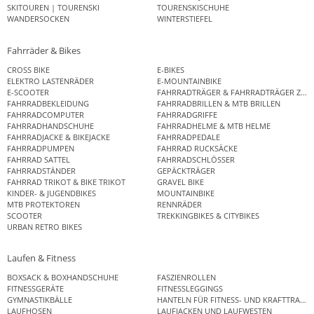
SKITOUREN | TOURENSKI
TOURENSKISCHUHE
WANDERSOCKEN
WINTERSTIEFEL
Fahrräder & Bikes
CROSS BIKE
E-BIKES
ELEKTRO LASTENRÄDER
E-MOUNTAINBIKE
E-SCOOTER
FAHRRADTRÄGER & FAHRRADTRÄGER ZUB
FAHRRADBEKLEIDUNG
FAHRRADBRILLEN & MTB BRILLEN
FAHRRADCOMPUTER
FAHRRADGRIFFE
FAHRRADHANDSCHUHE
FAHRRADHELME & MTB HELME
FAHRRADJACKE & BIKEJACKE
FAHRRADPEDALE
FAHRRADPUMPEN
FAHRRAD RUCKSÄCKE
FAHRRAD SATTEL
FAHRRADSCHLÖSSER
FAHRRADSTÄNDER
GEPÄCKTRÄGER
FAHRRAD TRIKOT & BIKE TRIKOT
GRAVEL BIKE
KINDER- & JUGENDBIKES
MOUNTAINBIKE
MTB PROTEKTOREN
RENNRÄDER
SCOOTER
TREKKINGBIKES & CITYBIKES
URBAN RETRO BIKES
Laufen & Fitness
BOXSACK & BOXHANDSCHUHE
FASZIENROLLEN
FITNESSGERÄTE
FITNESSLEGGINGS
GYMNASTIKBÄLLE
HANTELN FÜR FITNESS- UND KRAFTTRAINI
LAUFHOSEN
LAUFJACKEN UND LAUFWESTEN