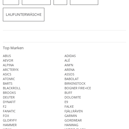
LAUFUNTERWÄSCHE
Top Marken
ABUS
ADIDAS
AEVOR
ALÉ
ALPINA
AIM'N
ARC'TERYX
ARENA
ASICS
ASSOS
ATOMIC
BABOLAT
BARTS
BIRKENSTOCK
BLACKROLL
BOGNER FIRE+ICE
BROOKS
BUFF
DEUTER
DOLOMITE
DYNAFIT
E9
F2
FALKE
FANATIC
FJÄLLRÄVEN
FOX
GARMIN
GLORYFY
GOREWEAR
HAMMER
HANWAG