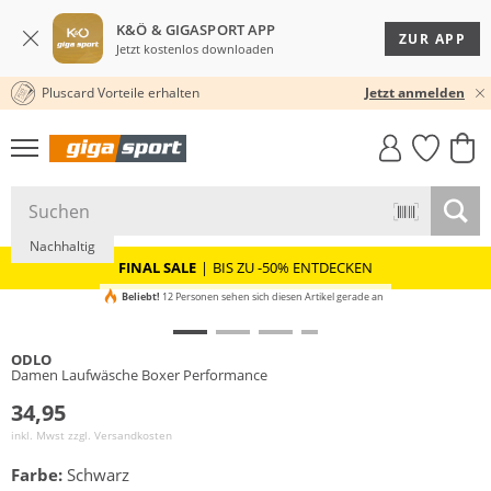
K&Ö & GIGASPORT APP
ZUR APP
Jetzt kostenlos downloaden
Pluscard Vorteile erhalten
30 TAGE RÜCKGABERECHT
Jetzt anmelden
GIGASTYLE
FAHRRAD­
CLICK &
CLICK &
MUST-HAVE
LEASING
COLLECT
RESERVE
Nachhaltig
FINAL SALE
|
BIS ZU -50% ENTDECKEN
Beliebt!
12 Personen sehen sich diesen Artikel gerade an
ODLO
Damen Laufwäsche Boxer Performance
34,95
inkl. Mwst zzgl.
Versandkosten
Farbe:
Schwarz