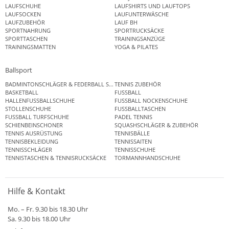
LAUFSCHUHE
LAUFSHIRTS UND LAUFTOPS
LAUFSOCKEN
LAUFUNTERWÄSCHE
LAUFZUBEHÖR
LAUF BH
SPORTNAHRUNG
SPORTRUCKSÄCKE
SPORTTASCHEN
TRAININGSANZÜGE
TRAININGSMATTEN
YOGA & PILATES
Ballsport
BADMINTONSCHLÄGER & FEDERBALL SETS
TENNIS ZUBEHÖR
BASKETBALL
FUSSBALL
HALLENFUSSBALLSCHUHE
FUSSBALL NOCKENSCHUHE
STOLLENSCHUHE
FUSSBALLTASCHEN
FUSSBALL TURFSCHUHE
PADEL TENNIS
SCHIENBEINSCHONER
SQUASHSCHLÄGER & ZUBEHÖR
TENNIS AUSRÜSTUNG
TENNISBÄLLE
TENNISBEKLEIDUNG
TENNISSAITEN
TENNISSCHLÄGER
TENNISSCHUHE
TENNISTASCHEN & TENNISRUCKSÄCKE
TORMANNHANDSCHUHE
Hilfe & Kontakt
Mo. – Fr. 9.30 bis 18.30 Uhr
Sa. 9.30 bis 18.00 Uhr