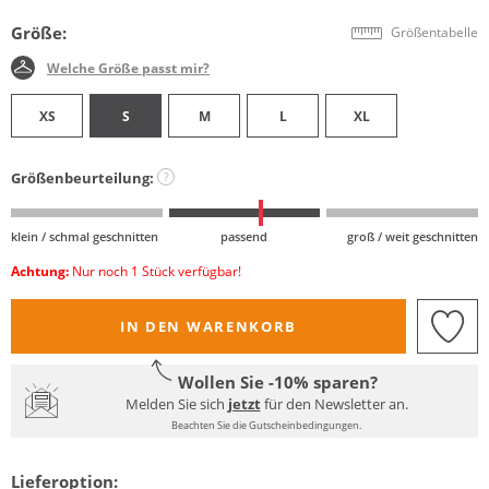
Größe:
Größentabelle
Welche Größe passt mir?
XS
S
M
L
XL
Größenbeurteilung:
?
klein / schmal geschnitten
passend
groß / weit geschnitten
Achtung:
Nur noch 1 Stück verfügbar!
IN DEN WARENKORB
Wollen Sie -10% sparen?
Melden Sie sich
jetzt
für den Newsletter an.
Beachten Sie die Gutscheinbedingungen.
Lieferoption: