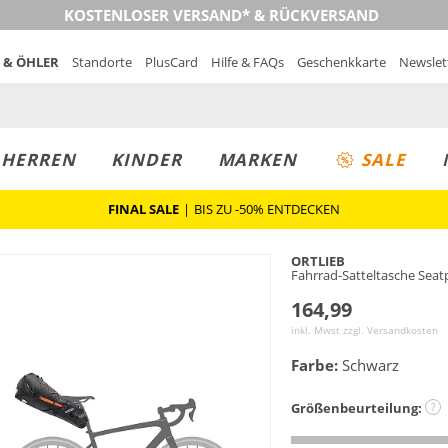
KOSTENLOSER VERSAND* & RÜCKVERSAND
 & ÖHLER
Standorte
PlusCard
Hilfe & FAQs
Geschenkkarte
Newslet
MUST-HAVE
PREIS & WERT
SALE
HERREN
KINDER
MARKEN
SALE
FINAL SALE
|
BIS ZU -50% ENTDECKEN
ORTLIEB
Fahrrad-Satteltasche Seat
164,99
inkl. Mwst zzgl.
Versandkosten
Farbe:
Schwarz
Größenbeurteilung:
?