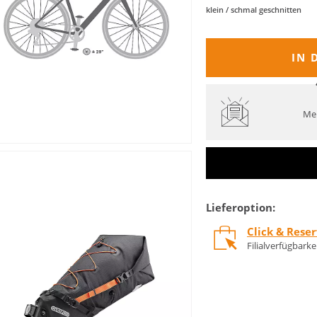
klein / schmal geschnitten
IN 
Mel
Lieferoption:
Click & Rese
Filialverfügbark