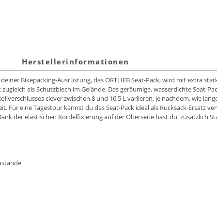
Herstellerinformationen
einer Bikepacking-Ausrüstung, das ORTLIEB Seat-Pack, wird mit extra starke
nt zugleich als Schutzblech im Gelände. Das geräumige, wasserdichte Seat-P
ollverschlusses clever zwischen 8 und 16,5 L variieren, je nachdem, wie lange
 Für eine Tagestour kannst du das Seat-Pack ideal als Rucksack-Ersatz ve
k der elastischen Kordelfixierung auf der Oberseite hast du zusätzlich Sta
zustände