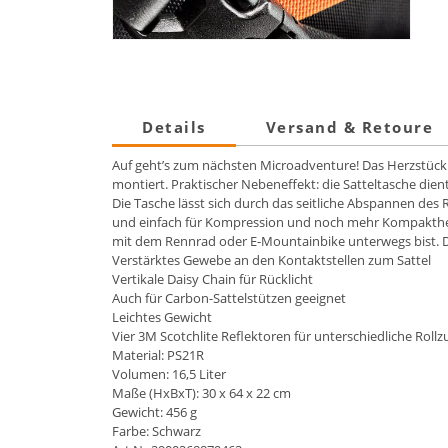
Details
Versand & Retoure
Auf geht’s zum nächsten Microadventure! Das Herzstück d
montiert. Praktischer Nebeneffekt: die Satteltasche die
Die Tasche lässt sich durch das seitliche Abspannen des R
und einfach für Kompression und noch mehr Kompaktheit.
mit dem Rennrad oder E-Mountainbike unterwegs bist. Dan
Verstärktes Gewebe an den Kontaktstellen zum Sattel
Vertikale Daisy Chain für Rücklicht
Auch für Carbon-Sattelstützen geeignet
Leichtes Gewicht
Vier 3M Scotchlite Reflektoren für unterschiedliche Roll
Material: PS21R
Volumen: 16,5 Liter
Maße (HxBxT): 30 x 64 x 22 cm
Gewicht: 456 g
Farbe: Schwarz