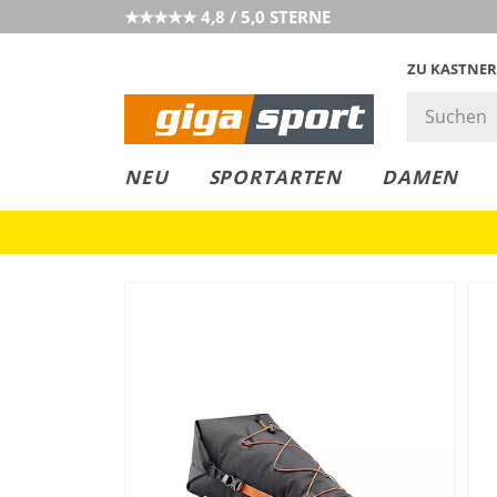
★★★★★ 4,8 / 5,0 STERNE
ZU KASTNER
GIGAGREEN
GIGASTYLE
FAHRRAD­
CLICK &
CLICK &
NEU
SPORTARTEN
DAMEN
LEASING
COLLECT
RESERVE