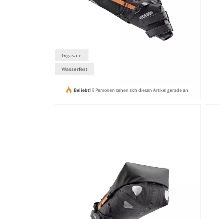
Gigasafe
Wasserfest
Beliebt!
9 Personen sehen sich diesen Artikel gerade an