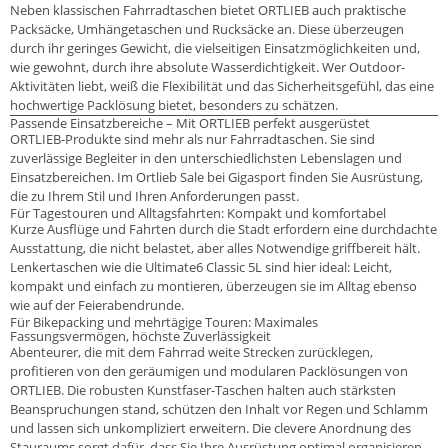
Neben klassischen Fahrradtaschen bietet ORTLIEB auch praktische
Packsäcke, Umhängetaschen und Rucksäcke an. Diese überzeugen
durch ihr geringes Gewicht, die vielseitigen Einsatzmöglichkeiten und,
wie gewohnt, durch ihre absolute Wasserdichtigkeit. Wer Outdoor-
Aktivitäten liebt, weiß die Flexibilität und das Sicherheitsgefühl, das eine
hochwertige Packlösung bietet, besonders zu schätzen.
Passende Einsatzbereiche – Mit ORTLIEB perfekt ausgerüstet
ORTLIEB-Produkte sind mehr als nur Fahrradtaschen. Sie sind
zuverlässige Begleiter in den unterschiedlichsten Lebenslagen und
Einsatzbereichen. Im Ortlieb Sale bei Gigasport finden Sie Ausrüstung,
die zu Ihrem Stil und Ihren Anforderungen passt.
Für Tagestouren und Alltagsfahrten: Kompakt und komfortabel
Kurze Ausflüge und Fahrten durch die Stadt erfordern eine durchdachte
Ausstattung, die nicht belastet, aber alles Notwendige griffbereit hält.
Lenkertaschen wie die Ultimate6 Classic 5L sind hier ideal: Leicht,
kompakt und einfach zu montieren, überzeugen sie im Alltag ebenso
wie auf der Feierabendrunde.
Für Bikepacking und mehrtägige Touren: Maximales
Fassungsvermögen, höchste Zuverlässigkeit
Abenteurer, die mit dem Fahrrad weite Strecken zurücklegen,
profitieren von den geräumigen und modularen Packlösungen von
ORTLIEB. Die robusten Kunstfaser-Taschen halten auch stärksten
Beanspruchungen stand, schützen den Inhalt vor Regen und Schlamm
und lassen sich unkompliziert erweitern. Die clevere Anordnung des
Stauraums sorgt dafür, dass Sie Ihre Ausrüstung optimal organisieren