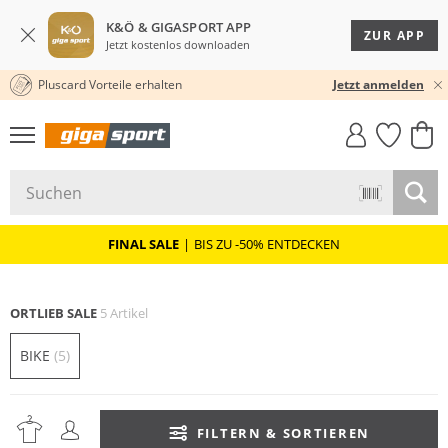
K&Ö & GIGASPORT APP
ZUR APP
Jetzt kostenlos downloaden
Pluscard Vorteile erhalten
KOSTENLOSER VERSAND* & RÜCKVERSAND
30 TAGE RÜCKGABERECHT
Jetzt anmelden
GIGASTYLE
FAHRRAD­
CLICK &
CLICK &
MUST-HAVE
LEASING
COLLECT
RESERVE
FINAL SALE
|
BIS ZU -50% ENTDECKEN
ORTLIEB SALE
5 Artikel
BIKE
(5)
FILTERN & SORTIEREN