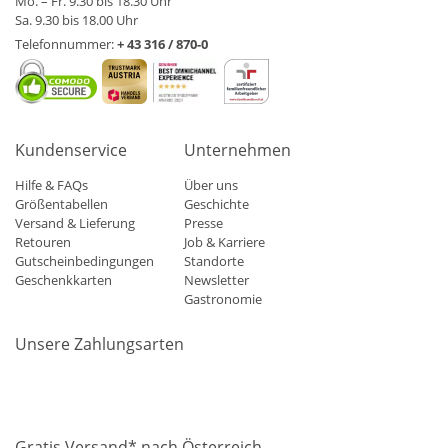
Mo. – Fr. 9.30 bis 18.30 Uhr
Sa. 9.30 bis 18.00 Uhr
Telefonnummer:
+ 43 316 / 870-0
Kundenservice
Unternehmen
Hilfe & FAQs
Über uns
Größentabellen
Geschichte
Versand & Lieferung
Presse
Retouren
Job & Karriere
Gutscheinbedingungen
Standorte
Geschenkkarten
Newsletter
Gastronomie
Unsere Zahlungsarten
Mastercard
Visa
Diners
Applepay
Amazon
Paypal
Klarn
Gratis Versand* nach Österreich