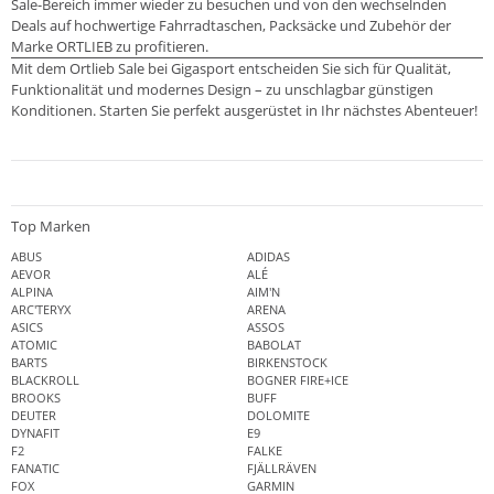
Sale-Bereich immer wieder zu besuchen und von den wechselnden
Deals auf hochwertige Fahrradtaschen, Packsäcke und Zubehör der
Marke ORTLIEB zu profitieren.
Mit dem Ortlieb Sale bei Gigasport entscheiden Sie sich für Qualität,
Funktionalität und modernes Design – zu unschlagbar günstigen
Konditionen. Starten Sie perfekt ausgerüstet in Ihr nächstes Abenteuer!
Top Marken
ABUS
ADIDAS
AEVOR
ALÉ
ALPINA
AIM'N
ARC'TERYX
ARENA
ASICS
ASSOS
ATOMIC
BABOLAT
BARTS
BIRKENSTOCK
BLACKROLL
BOGNER FIRE+ICE
BROOKS
BUFF
DEUTER
DOLOMITE
DYNAFIT
E9
F2
FALKE
FANATIC
FJÄLLRÄVEN
FOX
GARMIN