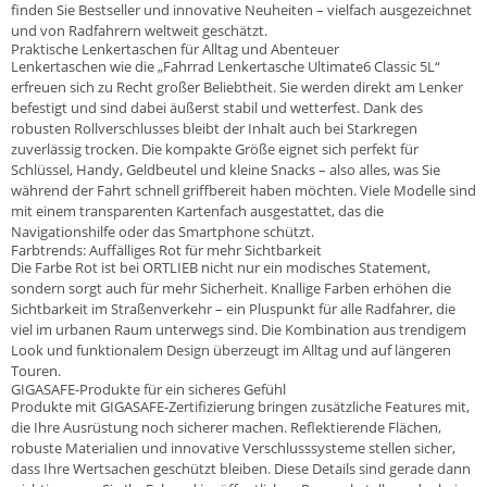
finden Sie Bestseller und innovative Neuheiten – vielfach ausgezeichnet
und von Radfahrern weltweit geschätzt.
Praktische Lenkertaschen für Alltag und Abenteuer
Lenkertaschen wie die „Fahrrad Lenkertasche Ultimate6 Classic 5L“
erfreuen sich zu Recht großer Beliebtheit. Sie werden direkt am Lenker
befestigt und sind dabei äußerst stabil und wetterfest. Dank des
robusten Rollverschlusses bleibt der Inhalt auch bei Starkregen
zuverlässig trocken. Die kompakte Größe eignet sich perfekt für
Schlüssel, Handy, Geldbeutel und kleine Snacks – also alles, was Sie
während der Fahrt schnell griffbereit haben möchten. Viele Modelle sind
mit einem transparenten Kartenfach ausgestattet, das die
Navigationshilfe oder das Smartphone schützt.
Farbtrends: Auffälliges Rot für mehr Sichtbarkeit
Die Farbe Rot ist bei ORTLIEB nicht nur ein modisches Statement,
sondern sorgt auch für mehr Sicherheit. Knallige Farben erhöhen die
Sichtbarkeit im Straßenverkehr – ein Pluspunkt für alle Radfahrer, die
viel im urbanen Raum unterwegs sind. Die Kombination aus trendigem
Look und funktionalem Design überzeugt im Alltag und auf längeren
Touren.
GIGASAFE-Produkte für ein sicheres Gefühl
Produkte mit GIGASAFE-Zertifizierung bringen zusätzliche Features mit,
die Ihre Ausrüstung noch sicherer machen. Reflektierende Flächen,
robuste Materialien und innovative Verschlusssysteme stellen sicher,
dass Ihre Wertsachen geschützt bleiben. Diese Details sind gerade dann