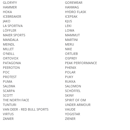
GLORYFY
GOREWEAR
HAMMER
HANWAG
HOKA
HYDRO FLASK
ICEBREAKER
ICEPEAK
JAKO
KJUS
LA SPORTIVA
LEKI
LÖFFLER
LOWA
MAIER SPORTS
MAMMUT
MANDALA
MARTINI
MEINDL
MERU
MILLET
NIKE
O'NEILL
ORTLIEB
ORTOVOX
OSPREY
PATAGONIA
PEAK PERFORMANCE
PEEROTON
PHENIX
POC
POLAR
PROTEST
PUKY
PUMA
RUKKA
SALEWA
SALOMON
SCARPA
SCHÖFFEL
SCOTT
SKINY
THE NORTH FACE
SPIRIT OF OM
TUNTURI
UNDER ARMOUR
VAN DEER - RED BULL SPORTS
VAUDE
VIRTUS
YOGISTAR
ZANIER
ZIENER