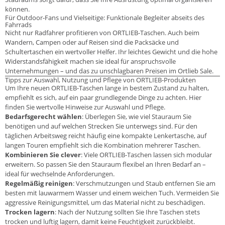
können.
Für Outdoor-Fans und Vielseitige: Funktionale Begleiter abseits des
Fahrrads
Nicht nur Radfahrer profitieren von ORTLIEB-Taschen. Auch beim
Wandern, Campen oder auf Reisen sind die Packsäcke und
Schultertaschen ein wertvoller Helfer. Ihr leichtes Gewicht und die hohe
Widerstandsfähigkeit machen sie ideal für anspruchsvolle
Unternehmungen – und das zu unschlagbaren Preisen im Ortlieb Sale.
Tipps zur Auswahl, Nutzung und Pflege von ORTLIEB-Produkten
Um Ihre neuen ORTLIEB-Taschen lange in bestem Zustand zu halten,
empfiehlt es sich, auf ein paar grundlegende Dinge zu achten. Hier
finden Sie wertvolle Hinweise zur Auswahl und Pflege.
Bedarfsgerecht wählen
: Überlegen Sie, wie viel Stauraum Sie
benötigen und auf welchen Strecken Sie unterwegs sind. Für den
täglichen Arbeitsweg reicht häufig eine kompakte Lenkertasche, auf
langen Touren empfiehlt sich die Kombination mehrerer Taschen.
Kombinieren Sie clever
: Viele ORTLIEB-Taschen lassen sich modular
erweitern. So passen Sie den Stauraum flexibel an Ihren Bedarf an –
ideal für wechselnde Anforderungen.
Regelmäßig reinigen
: Verschmutzungen und Staub entfernen Sie am
besten mit lauwarmem Wasser und einem weichen Tuch. Vermeiden Sie
aggressive Reinigungsmittel, um das Material nicht zu beschädigen.
Trocken lagern
: Nach der Nutzung sollten Sie Ihre Taschen stets
trocken und luftig lagern, damit keine Feuchtigkeit zurückbleibt.