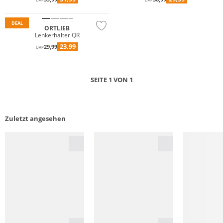
UVP
UVP
DEAL
ORTLIEB
Lenkerhalter QR
23,99
29,99
UVP
SEITE 1 VON 1
Zuletzt angesehen