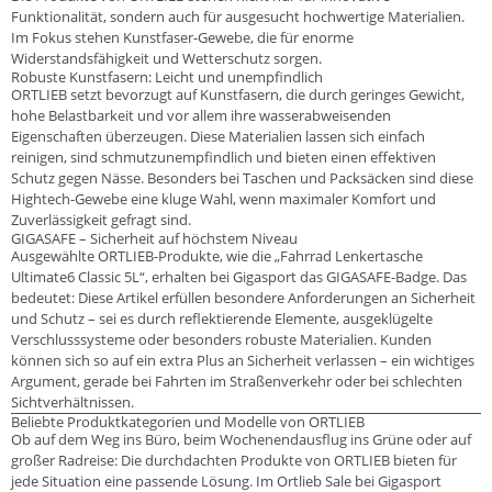
Funktionalität, sondern auch für ausgesucht hochwertige Materialien.
Im Fokus stehen Kunstfaser-Gewebe, die für enorme
Widerstandsfähigkeit und Wetterschutz sorgen.
Robuste Kunstfasern: Leicht und unempfindlich
ORTLIEB setzt bevorzugt auf Kunstfasern, die durch geringes Gewicht,
hohe Belastbarkeit und vor allem ihre wasserabweisenden
Eigenschaften überzeugen. Diese Materialien lassen sich einfach
reinigen, sind schmutzunempfindlich und bieten einen effektiven
Schutz gegen Nässe. Besonders bei Taschen und Packsäcken sind diese
Hightech-Gewebe eine kluge Wahl, wenn maximaler Komfort und
Zuverlässigkeit gefragt sind.
GIGASAFE – Sicherheit auf höchstem Niveau
Ausgewählte ORTLIEB-Produkte, wie die „Fahrrad Lenkertasche
Ultimate6 Classic 5L“, erhalten bei Gigasport das GIGASAFE-Badge. Das
bedeutet: Diese Artikel erfüllen besondere Anforderungen an Sicherheit
und Schutz – sei es durch reflektierende Elemente, ausgeklügelte
Verschlusssysteme oder besonders robuste Materialien. Kunden
können sich so auf ein extra Plus an Sicherheit verlassen – ein wichtiges
Argument, gerade bei Fahrten im Straßenverkehr oder bei schlechten
Sichtverhältnissen.
Beliebte Produktkategorien und Modelle von ORTLIEB
Ob auf dem Weg ins Büro, beim Wochenendausflug ins Grüne oder auf
großer Radreise: Die durchdachten Produkte von ORTLIEB bieten für
jede Situation eine passende Lösung. Im Ortlieb Sale bei Gigasport