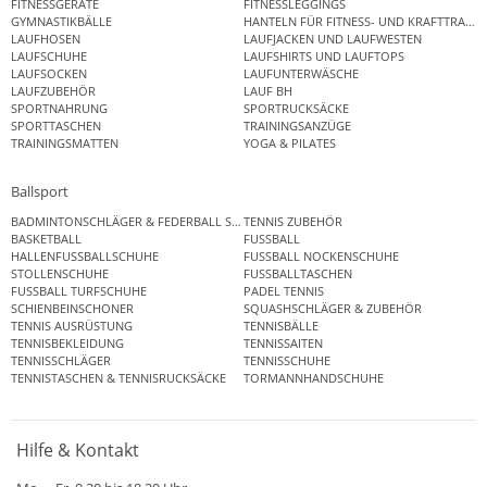
FITNESSGERÄTE
FITNESSLEGGINGS
GYMNASTIKBÄLLE
HANTELN FÜR FITNESS- UND KRAFTTRAINI
LAUFHOSEN
LAUFJACKEN UND LAUFWESTEN
LAUFSCHUHE
LAUFSHIRTS UND LAUFTOPS
LAUFSOCKEN
LAUFUNTERWÄSCHE
LAUFZUBEHÖR
LAUF BH
SPORTNAHRUNG
SPORTRUCKSÄCKE
SPORTTASCHEN
TRAININGSANZÜGE
TRAININGSMATTEN
YOGA & PILATES
Ballsport
BADMINTONSCHLÄGER & FEDERBALL SETS
TENNIS ZUBEHÖR
BASKETBALL
FUSSBALL
HALLENFUSSBALLSCHUHE
FUSSBALL NOCKENSCHUHE
STOLLENSCHUHE
FUSSBALLTASCHEN
FUSSBALL TURFSCHUHE
PADEL TENNIS
SCHIENBEINSCHONER
SQUASHSCHLÄGER & ZUBEHÖR
TENNIS AUSRÜSTUNG
TENNISBÄLLE
TENNISBEKLEIDUNG
TENNISSAITEN
TENNISSCHLÄGER
TENNISSCHUHE
TENNISTASCHEN & TENNISRUCKSÄCKE
TORMANNHANDSCHUHE
Hilfe & Kontakt