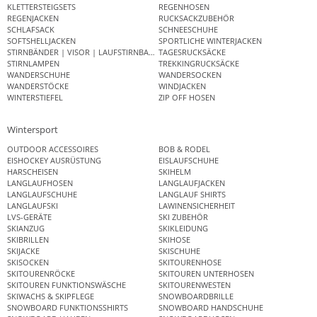
KLETTERSTEIGSETS
REGENHOSEN
REGENJACKEN
RUCKSACKZUBEHÖR
SCHLAFSACK
SCHNEESCHUHE
SOFTSHELLJACKEN
SPORTLICHE WINTERJACKEN
STIRNBÄNDER | VISOR | LAUFSTIRNBAND
TAGESRUCKSÄCKE
STIRNLAMPEN
TREKKINGRUCKSÄCKE
WANDERSCHUHE
WANDERSOCKEN
WANDERSTÖCKE
WINDJACKEN
WINTERSTIEFEL
ZIP OFF HOSEN
Wintersport
OUTDOOR ACCESSOIRES
BOB & RODEL
EISHOCKEY AUSRÜSTUNG
EISLAUFSCHUHE
HARSCHEISEN
SKIHELM
LANGLAUFHOSEN
LANGLAUFJACKEN
LANGLAUFSCHUHE
LANGLAUF SHIRTS
LANGLAUFSKI
LAWINENSICHERHEIT
LVS-GERÄTE
SKI ZUBEHÖR
SKIANZUG
SKIKLEIDUNG
SKIBRILLEN
SKIHOSE
SKIJACKE
SKISCHUHE
SKISOCKEN
SKITOURENHOSE
SKITOURENRÖCKE
SKITOUREN UNTERHOSEN
SKITOUREN FUNKTIONSWÄSCHE
SKITOURENWESTEN
SKIWACHS & SKIPFLEGE
SNOWBOARDBRILLE
SNOWBOARD FUNKTIONSSHIRTS
SNOWBOARD HANDSCHUHE