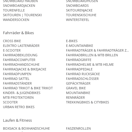
SNOWBOARD HAUBEN
SNOWBOARDHOSEN
SNOWBOARDJACKEN
SNOWBOARDS
TOURENFELLE
SKITOURENJACKE
SKITOUREN | TOURENSKI
TOURENSKISCHUHE
WANDERSOCKEN
WINTERSTIEFEL
Fahrräder & Bikes
CROSS BIKE
E-BIKES
ELEKTRO LASTENRÄDER
E-MOUNTAINBIKE
E-SCOOTER
FAHRRADTRÄGER & FAHRRADTRÄGER ZUB
FAHRRADBEKLEIDUNG
FAHRRADBRILLEN & MTB BRILLEN
FAHRRADCOMPUTER
FAHRRADGRIFFE
FAHRRADHANDSCHUHE
FAHRRADHELME & MTB HELME
FAHRRADJACKE & BIKEJACKE
FAHRRADPEDALE
FAHRRADPUMPEN
FAHRRAD RUCKSÄCKE
FAHRRAD SATTEL
FAHRRADSCHLÖSSER
FAHRRADSTÄNDER
GEPÄCKTRÄGER
FAHRRAD TRIKOT & BIKE TRIKOT
GRAVEL BIKE
KINDER- & JUGENDBIKES
MOUNTAINBIKE
MTB PROTEKTOREN
RENNRÄDER
SCOOTER
TREKKINGBIKES & CITYBIKES
URBAN RETRO BIKES
Laufen & Fitness
BOXSACK & BOXHANDSCHUHE
FASZIENROLLEN