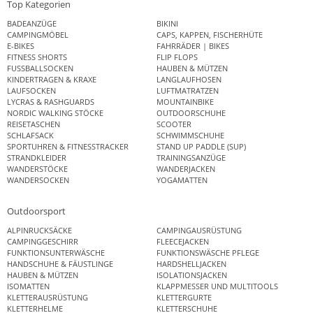
Top Kategorien
BADEANZÜGE
BIKINI
CAMPINGMÖBEL
CAPS, KAPPEN, FISCHERHÜTE
E-BIKES
FAHRRÄDER | BIKES
FITNESS SHORTS
FLIP FLOPS
FUSSBALLSOCKEN
HAUBEN & MÜTZEN
KINDERTRAGEN & KRAXE
LANGLAUFHOSEN
LAUFSOCKEN
LUFTMATRATZEN
LYCRAS & RASHGUARDS
MOUNTAINBIKE
NORDIC WALKING STÖCKE
OUTDOORSCHUHE
REISETASCHEN
SCOOTER
SCHLAFSACK
SCHWIMMSCHUHE
SPORTUHREN & FITNESSTRACKER
STAND UP PADDLE (SUP)
STRANDKLEIDER
TRAININGSANZÜGE
WANDERSTÖCKE
WANDERJACKEN
WANDERSOCKEN
YOGAMATTEN
Outdoorsport
ALPINRUCKSÄCKE
CAMPINGAUSRÜSTUNG
CAMPINGGESCHIRR
FLEECEJACKEN
FUNKTIONSUNTERWÄSCHE
FUNKTIONSWÄSCHE PFLEGE
HANDSCHUHE & FÄUSTLINGE
HARDSHELLJACKEN
HAUBEN & MÜTZEN
ISOLATIONSJACKEN
ISOMATTEN
KLAPPMESSER UND MULTITOOLS
KLETTERAUSRÜSTUNG
KLETTERGURTE
KLETTERHELME
KLETTERSCHUHE