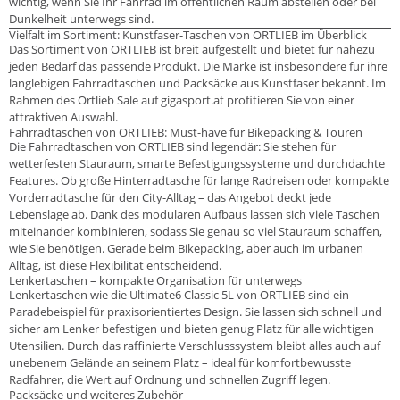
wichtig, wenn Sie Ihr Fahrrad im öffentlichen Raum abstellen oder bei
Dunkelheit unterwegs sind.
Vielfalt im Sortiment: Kunstfaser-Taschen von ORTLIEB im Überblick
Das Sortiment von ORTLIEB ist breit aufgestellt und bietet für nahezu
jeden Bedarf das passende Produkt. Die Marke ist insbesondere für ihre
langlebigen Fahrradtaschen und Packsäcke aus Kunstfaser bekannt. Im
Rahmen des Ortlieb Sale auf gigasport.at profitieren Sie von einer
attraktiven Auswahl.
Fahrradtaschen von ORTLIEB: Must-have für Bikepacking & Touren
Die Fahrradtaschen von ORTLIEB sind legendär: Sie stehen für
wetterfesten Stauraum, smarte Befestigungssysteme und durchdachte
Features. Ob große Hinterradtasche für lange Radreisen oder kompakte
Vorderradtasche für den City-Alltag – das Angebot deckt jede
Lebenslage ab. Dank des modularen Aufbaus lassen sich viele Taschen
miteinander kombinieren, sodass Sie genau so viel Stauraum schaffen,
wie Sie benötigen. Gerade beim Bikepacking, aber auch im urbanen
Alltag, ist diese Flexibilität entscheidend.
Lenkertaschen – kompakte Organisation für unterwegs
Lenkertaschen wie die Ultimate6 Classic 5L von ORTLIEB sind ein
Paradebeispiel für praxisorientiertes Design. Sie lassen sich schnell und
sicher am Lenker befestigen und bieten genug Platz für alle wichtigen
Utensilien. Durch das raffinierte Verschlusssystem bleibt alles auch auf
unebenem Gelände an seinem Platz – ideal für komfortbewusste
Radfahrer, die Wert auf Ordnung und schnellen Zugriff legen.
Packsäcke und weiteres Zubehör