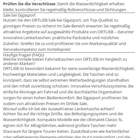
Prüfen Sie die Verschlüsse
: Damit die Wasserdichtigkeit erhalten
bleibt, kontrollieren Sie regelmäßig Rollverschlüsse und Dichtungen.
Sale bei Gigasport
Nutzen Sie den ORTLIEB Sale bei Gigasport, um Top-Qualität zu
günstigen Preisen zu sichern! Im Sale-Bereich erwarten Sie regelmäßig
attraktive Angebote auf ausgewählte Produkte von ORTLIEB – darunter
innovative Lenkertaschen, praktische Packsäcke und nützliches
Zubehör. Greifen Sie zu und profitieren Sie von Markenqualität und
Servicekompetenz zum Vorteilspreis!
Häufige Fragen (FAQs)
Welche Vorteile bieten Fahrradtaschen von ORTLIEB im Vergleich zu
anderen Marken?
ORTLIEB ist besonders bekannt für seine zuverlässige Wasserdichtigkeit,
hochwertige Materialien und Langlebigkeit. Die Taschen sind so
konzipiert, dass sie selbst extremen Wetterbedingungen standhalten
und den Inhalt zuverlässig schützen. Innovative Verschlusssysteme, die
einfache Montage am Fahrrad und die durchdachte Organisation
sorgen für einen hohen Bedienkomfort. Bei Gigasport profitieren Sie
zudem von attraktiven Preisen im Ortlieb Sale.
Worauf sollte ich bei der Auswahl einer Lenkertasche achten?
Achten Sie auf die richtige Größe, das Befestigungssystem und die
Wasserdichtigkeit. Kompakte Modelle wie die Ultimate6 Classic 5L
eignen sich für Alltagsfahrten, während größere Taschen mehr
Stauraum für längere Touren bieten. Zusatzfeatures wie Kartenfächer
oder reflektierende Elemente erhöhen den Nutzungskomfort und die