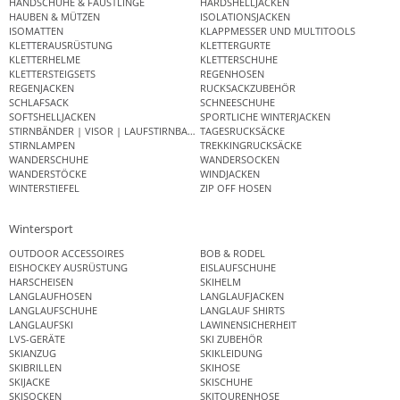
HANDSCHUHE & FÄUSTLINGE
HARDSHELLJACKEN
HAUBEN & MÜTZEN
ISOLATIONSJACKEN
ISOMATTEN
KLAPPMESSER UND MULTITOOLS
KLETTERAUSRÜSTUNG
KLETTERGURTE
KLETTERHELME
KLETTERSCHUHE
KLETTERSTEIGSETS
REGENHOSEN
REGENJACKEN
RUCKSACKZUBEHÖR
SCHLAFSACK
SCHNEESCHUHE
SOFTSHELLJACKEN
SPORTLICHE WINTERJACKEN
STIRNBÄNDER | VISOR | LAUFSTIRNBAND
TAGESRUCKSÄCKE
STIRNLAMPEN
TREKKINGRUCKSÄCKE
WANDERSCHUHE
WANDERSOCKEN
WANDERSTÖCKE
WINDJACKEN
WINTERSTIEFEL
ZIP OFF HOSEN
Wintersport
OUTDOOR ACCESSOIRES
BOB & RODEL
EISHOCKEY AUSRÜSTUNG
EISLAUFSCHUHE
HARSCHEISEN
SKIHELM
LANGLAUFHOSEN
LANGLAUFJACKEN
LANGLAUFSCHUHE
LANGLAUF SHIRTS
LANGLAUFSKI
LAWINENSICHERHEIT
LVS-GERÄTE
SKI ZUBEHÖR
SKIANZUG
SKIKLEIDUNG
SKIBRILLEN
SKIHOSE
SKIJACKE
SKISCHUHE
SKISOCKEN
SKITOURENHOSE