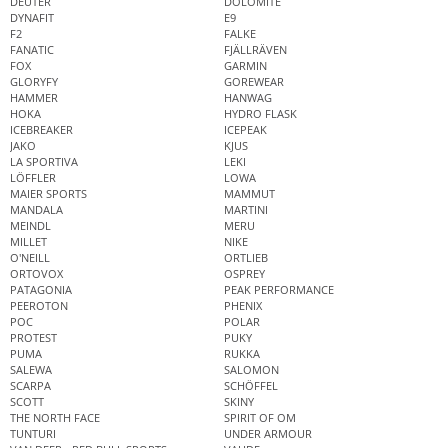
DEUTER
DOLOMITE
DYNAFIT
E9
F2
FALKE
FANATIC
FJÄLLRÄVEN
FOX
GARMIN
GLORYFY
GOREWEAR
HAMMER
HANWAG
HOKA
HYDRO FLASK
ICEBREAKER
ICEPEAK
JAKO
KJUS
LA SPORTIVA
LEKI
LÖFFLER
LOWA
MAIER SPORTS
MAMMUT
MANDALA
MARTINI
MEINDL
MERU
MILLET
NIKE
O'NEILL
ORTLIEB
ORTOVOX
OSPREY
PATAGONIA
PEAK PERFORMANCE
PEEROTON
PHENIX
POC
POLAR
PROTEST
PUKY
PUMA
RUKKA
SALEWA
SALOMON
SCARPA
SCHÖFFEL
SCOTT
SKINY
THE NORTH FACE
SPIRIT OF OM
TUNTURI
UNDER ARMOUR