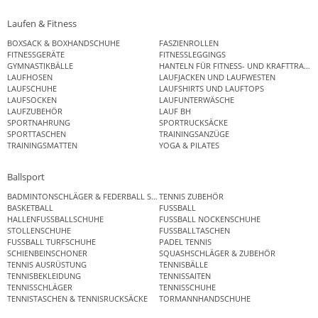
Laufen & Fitness
BOXSACK & BOXHANDSCHUHE
FASZIENROLLEN
FITNESSGERÄTE
FITNESSLEGGINGS
GYMNASTIKBÄLLE
HANTELN FÜR FITNESS- UND KRAFTTRAINI
LAUFHOSEN
LAUFJACKEN UND LAUFWESTEN
LAUFSCHUHE
LAUFSHIRTS UND LAUFTOPS
LAUFSOCKEN
LAUFUNTERWÄSCHE
LAUFZUBEHÖR
LAUF BH
SPORTNAHRUNG
SPORTRUCKSÄCKE
SPORTTASCHEN
TRAININGSANZÜGE
TRAININGSMATTEN
YOGA & PILATES
Ballsport
BADMINTONSCHLÄGER & FEDERBALL SETS
TENNIS ZUBEHÖR
BASKETBALL
FUSSBALL
HALLENFUSSBALLSCHUHE
FUSSBALL NOCKENSCHUHE
STOLLENSCHUHE
FUSSBALLTASCHEN
FUSSBALL TURFSCHUHE
PADEL TENNIS
SCHIENBEINSCHONER
SQUASHSCHLÄGER & ZUBEHÖR
TENNIS AUSRÜSTUNG
TENNISBÄLLE
TENNISBEKLEIDUNG
TENNISSAITEN
TENNISSCHLÄGER
TENNISSCHUHE
TENNISTASCHEN & TENNISRUCKSÄCKE
TORMANNHANDSCHUHE