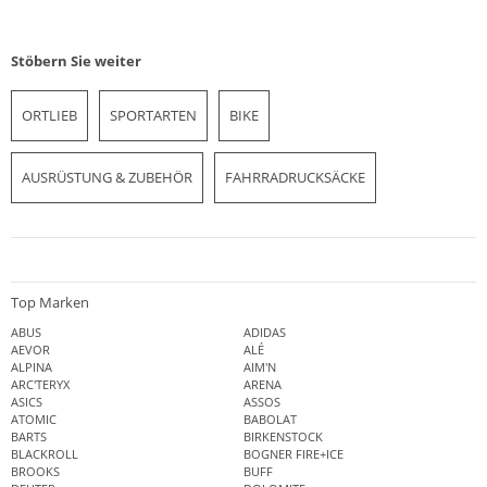
Stöbern Sie weiter
ORTLIEB
SPORTARTEN
BIKE
AUSRÜSTUNG & ZUBEHÖR
FAHRRADRUCKSÄCKE
Top Marken
ABUS
ADIDAS
AEVOR
ALÉ
ALPINA
AIM'N
ARC'TERYX
ARENA
ASICS
ASSOS
ATOMIC
BABOLAT
BARTS
BIRKENSTOCK
BLACKROLL
BOGNER FIRE+ICE
BROOKS
BUFF