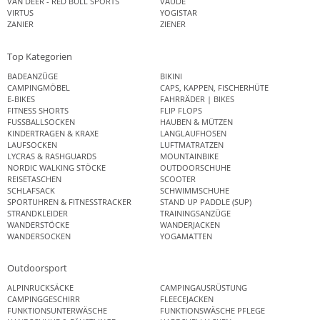
VAN DEER - RED BULL SPORTS
VAUDE
VIRTUS
YOGISTAR
ZANIER
ZIENER
Top Kategorien
BADEANZÜGE
BIKINI
CAMPINGMÖBEL
CAPS, KAPPEN, FISCHERHÜTE
E-BIKES
FAHRRÄDER | BIKES
FITNESS SHORTS
FLIP FLOPS
FUSSBALLSOCKEN
HAUBEN & MÜTZEN
KINDERTRAGEN & KRAXE
LANGLAUFHOSEN
LAUFSOCKEN
LUFTMATRATZEN
LYCRAS & RASHGUARDS
MOUNTAINBIKE
NORDIC WALKING STÖCKE
OUTDOORSCHUHE
REISETASCHEN
SCOOTER
SCHLAFSACK
SCHWIMMSCHUHE
SPORTUHREN & FITNESSTRACKER
STAND UP PADDLE (SUP)
STRANDKLEIDER
TRAININGSANZÜGE
WANDERSTÖCKE
WANDERJACKEN
WANDERSOCKEN
YOGAMATTEN
Outdoorsport
ALPINRUCKSÄCKE
CAMPINGAUSRÜSTUNG
CAMPINGGESCHIRR
FLEECEJACKEN
FUNKTIONSUNTERWÄSCHE
FUNKTIONSWÄSCHE PFLEGE