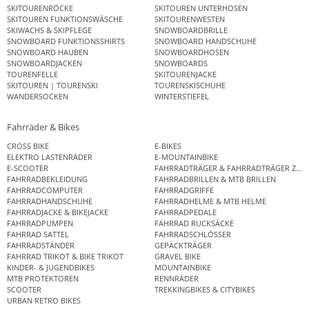
SKITOURENRÖCKE
SKITOUREN UNTERHOSEN
SKITOUREN FUNKTIONSWÄSCHE
SKITOURENWESTEN
SKIWACHS & SKIPFLEGE
SNOWBOARDBRILLE
SNOWBOARD FUNKTIONSSHIRTS
SNOWBOARD HANDSCHUHE
SNOWBOARD HAUBEN
SNOWBOARDHOSEN
SNOWBOARDJACKEN
SNOWBOARDS
TOURENFELLE
SKITOURENJACKE
SKITOUREN | TOURENSKI
TOURENSKISCHUHE
WANDERSOCKEN
WINTERSTIEFEL
Fahrräder & Bikes
CROSS BIKE
E-BIKES
ELEKTRO LASTENRÄDER
E-MOUNTAINBIKE
E-SCOOTER
FAHRRADTRÄGER & FAHRRADTRÄGER ZUB
FAHRRADBEKLEIDUNG
FAHRRADBRILLEN & MTB BRILLEN
FAHRRADCOMPUTER
FAHRRADGRIFFE
FAHRRADHANDSCHUHE
FAHRRADHELME & MTB HELME
FAHRRADJACKE & BIKEJACKE
FAHRRADPEDALE
FAHRRADPUMPEN
FAHRRAD RUCKSÄCKE
FAHRRAD SATTEL
FAHRRADSCHLÖSSER
FAHRRADSTÄNDER
GEPÄCKTRÄGER
FAHRRAD TRIKOT & BIKE TRIKOT
GRAVEL BIKE
KINDER- & JUGENDBIKES
MOUNTAINBIKE
MTB PROTEKTOREN
RENNRÄDER
SCOOTER
TREKKINGBIKES & CITYBIKES
URBAN RETRO BIKES