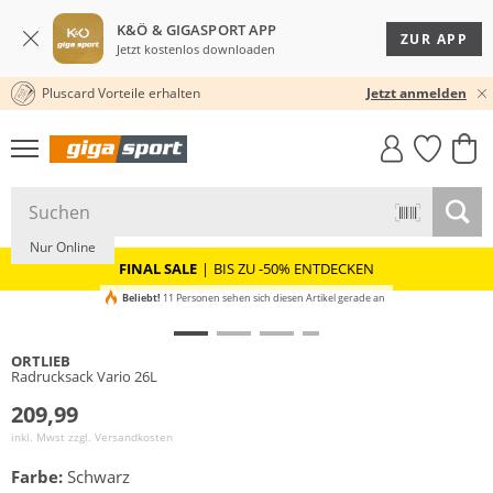
K&Ö & GIGASPORT APP
ZUR APP
Jetzt kostenlos downloaden
Pluscard Vorteile erhalten
30 TAGE RÜCKGABERECHT
Jetzt anmelden
GIGASTYLE
FAHRRAD­
CLICK &
CLICK &
MUST-HAVE
LEASING
COLLECT
RESERVE
Nur Online
FINAL SALE
|
BIS ZU -50% ENTDECKEN
Beliebt!
11 Personen sehen sich diesen Artikel gerade an
ORTLIEB
Radrucksack Vario 26L
209,99
inkl. Mwst zzgl.
Versandkosten
Farbe:
Schwarz