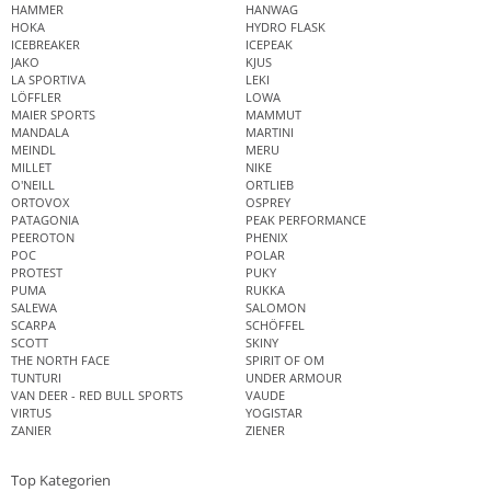
HAMMER
HANWAG
HOKA
HYDRO FLASK
ICEBREAKER
ICEPEAK
JAKO
KJUS
LA SPORTIVA
LEKI
LÖFFLER
LOWA
MAIER SPORTS
MAMMUT
MANDALA
MARTINI
MEINDL
MERU
MILLET
NIKE
O'NEILL
ORTLIEB
ORTOVOX
OSPREY
PATAGONIA
PEAK PERFORMANCE
PEEROTON
PHENIX
POC
POLAR
PROTEST
PUKY
PUMA
RUKKA
SALEWA
SALOMON
SCARPA
SCHÖFFEL
SCOTT
SKINY
THE NORTH FACE
SPIRIT OF OM
TUNTURI
UNDER ARMOUR
VAN DEER - RED BULL SPORTS
VAUDE
VIRTUS
YOGISTAR
ZANIER
ZIENER
Top Kategorien