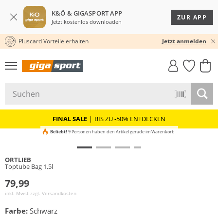
K&Ö & GIGASPORT APP
ZUR APP
Jetzt kostenlos downloaden
Pluscard Vorteile erhalten
30 TAGE RÜCKGABERECHT
Jetzt anmelden
GIGASTYLE
FAHRRAD­
CLICK &
CLICK &
MUST-HAVE
LEASING
COLLECT
RESERVE
FINAL SALE
|
BIS ZU -50% ENTDECKEN
Beliebt!
9 Personen haben den Artikel gerade im Warenkorb
ORTLIEB
Toptube Bag 1,5l
79,99
inkl. Mwst zzgl.
Versandkosten
Farbe:
Schwarz