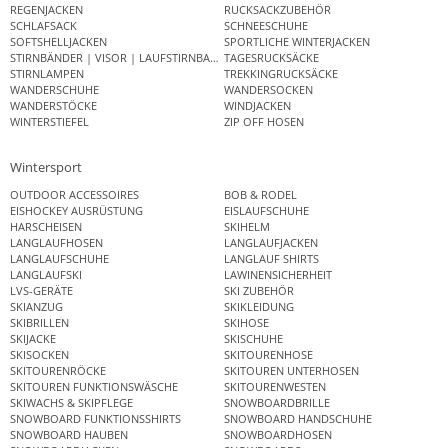
REGENJACKEN
RUCKSACKZUBEHÖR
SCHLAFSACK
SCHNEESCHUHE
SOFTSHELLJACKEN
SPORTLICHE WINTERJACKEN
STIRNBÄNDER | VISOR | LAUFSTIRNBAND
TAGESRUCKSÄCKE
STIRNLAMPEN
TREKKINGRUCKSÄCKE
WANDERSCHUHE
WANDERSOCKEN
WANDERSTÖCKE
WINDJACKEN
WINTERSTIEFEL
ZIP OFF HOSEN
Wintersport
OUTDOOR ACCESSOIRES
BOB & RODEL
EISHOCKEY AUSRÜSTUNG
EISLAUFSCHUHE
HARSCHEISEN
SKIHELM
LANGLAUFHOSEN
LANGLAUFJACKEN
LANGLAUFSCHUHE
LANGLAUF SHIRTS
LANGLAUFSKI
LAWINENSICHERHEIT
LVS-GERÄTE
SKI ZUBEHÖR
SKIANZUG
SKIKLEIDUNG
SKIBRILLEN
SKIHOSE
SKIJACKE
SKISCHUHE
SKISOCKEN
SKITOURENHOSE
SKITOURENRÖCKE
SKITOUREN UNTERHOSEN
SKITOUREN FUNKTIONSWÄSCHE
SKITOURENWESTEN
SKIWACHS & SKIPFLEGE
SNOWBOARDBRILLE
SNOWBOARD FUNKTIONSSHIRTS
SNOWBOARD HANDSCHUHE
SNOWBOARD HAUBEN
SNOWBOARDHOSEN