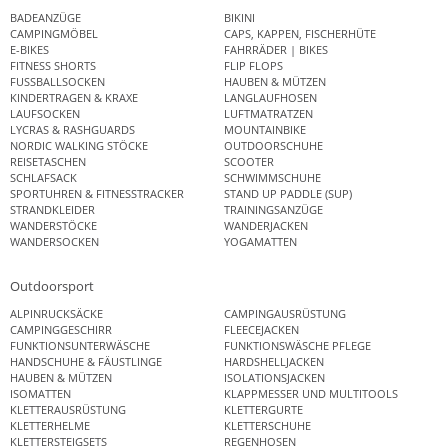
BADEANZÜGE
BIKINI
CAMPINGMÖBEL
CAPS, KAPPEN, FISCHERHÜTE
E-BIKES
FAHRRÄDER | BIKES
FITNESS SHORTS
FLIP FLOPS
FUSSBALLSOCKEN
HAUBEN & MÜTZEN
KINDERTRAGEN & KRAXE
LANGLAUFHOSEN
LAUFSOCKEN
LUFTMATRATZEN
LYCRAS & RASHGUARDS
MOUNTAINBIKE
NORDIC WALKING STÖCKE
OUTDOORSCHUHE
REISETASCHEN
SCOOTER
SCHLAFSACK
SCHWIMMSCHUHE
SPORTUHREN & FITNESSTRACKER
STAND UP PADDLE (SUP)
STRANDKLEIDER
TRAININGSANZÜGE
WANDERSTÖCKE
WANDERJACKEN
WANDERSOCKEN
YOGAMATTEN
Outdoorsport
ALPINRUCKSÄCKE
CAMPINGAUSRÜSTUNG
CAMPINGGESCHIRR
FLEECEJACKEN
FUNKTIONSUNTERWÄSCHE
FUNKTIONSWÄSCHE PFLEGE
HANDSCHUHE & FÄUSTLINGE
HARDSHELLJACKEN
HAUBEN & MÜTZEN
ISOLATIONSJACKEN
ISOMATTEN
KLAPPMESSER UND MULTITOOLS
KLETTERAUSRÜSTUNG
KLETTERGURTE
KLETTERHELME
KLETTERSCHUHE
KLETTERSTEIGSETS
REGENHOSEN