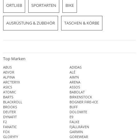
ORTLIEB
SPORTARTEN
BIKE
AUSRÜSTUNG & ZUBEHÖR
TASCHEN & KÖRBE
Top Marken
ABUS
ADIDAS
AEVOR
ALÉ
ALPINA
AIM'N
ARC'TERYX
ARENA
ASICS
ASSOS
ATOMIC
BABOLAT
BARTS
BIRKENSTOCK
BLACKROLL
BOGNER FIRE+ICE
BROOKS
BUFF
DEUTER
DOLOMITE
DYNAFIT
E9
F2
FALKE
FANATIC
FJÄLLRÄVEN
FOX
GARMIN
GLORYFY
GOREWEAR