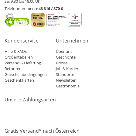
Sa. 9.30 bis 18.00 Uhr
Telefonnummer:
+ 43 316 / 870-0
Kundenservice
Unternehmen
Hilfe & FAQs
Über uns
Größentabellen
Geschichte
Versand & Lieferung
Presse
Retouren
Job & Karriere
Gutscheinbedingungen
Standorte
Geschenkkarten
Newsletter
Gastronomie
Unsere Zahlungsarten
Mastercard
Visa
Diners
Applepay
Amazon
Paypal
Klarn
Gratis Versand* nach Österreich