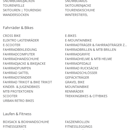
SNOWBOARDJACKEN
SNOWBOARDS
TOURENFELLE
SKITOURENJACKE
SKITOUREN | TOURENSKI
TOURENSKISCHUHE
WANDERSOCKEN
WINTERSTIEFEL
Fahrräder & Bikes
CROSS BIKE
E-BIKES
ELEKTRO LASTENRÄDER
E-MOUNTAINBIKE
E-SCOOTER
FAHRRADTRÄGER & FAHRRADTRÄGER ZUB
FAHRRADBEKLEIDUNG
FAHRRADBRILLEN & MTB BRILLEN
FAHRRADCOMPUTER
FAHRRADGRIFFE
FAHRRADHANDSCHUHE
FAHRRADHELME & MTB HELME
FAHRRADJACKE & BIKEJACKE
FAHRRADPEDALE
FAHRRADPUMPEN
FAHRRAD RUCKSÄCKE
FAHRRAD SATTEL
FAHRRADSCHLÖSSER
FAHRRADSTÄNDER
GEPÄCKTRÄGER
FAHRRAD TRIKOT & BIKE TRIKOT
GRAVEL BIKE
KINDER- & JUGENDBIKES
MOUNTAINBIKE
MTB PROTEKTOREN
RENNRÄDER
SCOOTER
TREKKINGBIKES & CITYBIKES
URBAN RETRO BIKES
Laufen & Fitness
BOXSACK & BOXHANDSCHUHE
FASZIENROLLEN
FITNESSGERÄTE
FITNESSLEGGINGS