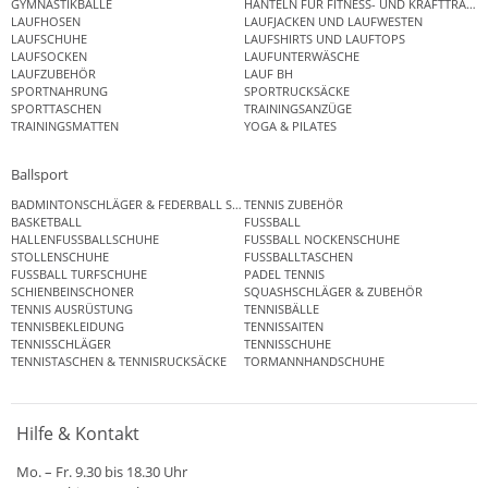
GYMNASTIKBÄLLE
HANTELN FÜR FITNESS- UND KRAFTTRAINI
LAUFHOSEN
LAUFJACKEN UND LAUFWESTEN
LAUFSCHUHE
LAUFSHIRTS UND LAUFTOPS
LAUFSOCKEN
LAUFUNTERWÄSCHE
LAUFZUBEHÖR
LAUF BH
SPORTNAHRUNG
SPORTRUCKSÄCKE
SPORTTASCHEN
TRAININGSANZÜGE
TRAININGSMATTEN
YOGA & PILATES
Ballsport
BADMINTONSCHLÄGER & FEDERBALL SETS
TENNIS ZUBEHÖR
BASKETBALL
FUSSBALL
HALLENFUSSBALLSCHUHE
FUSSBALL NOCKENSCHUHE
STOLLENSCHUHE
FUSSBALLTASCHEN
FUSSBALL TURFSCHUHE
PADEL TENNIS
SCHIENBEINSCHONER
SQUASHSCHLÄGER & ZUBEHÖR
TENNIS AUSRÜSTUNG
TENNISBÄLLE
TENNISBEKLEIDUNG
TENNISSAITEN
TENNISSCHLÄGER
TENNISSCHUHE
TENNISTASCHEN & TENNISRUCKSÄCKE
TORMANNHANDSCHUHE
Hilfe & Kontakt
Mo. – Fr. 9.30 bis 18.30 Uhr