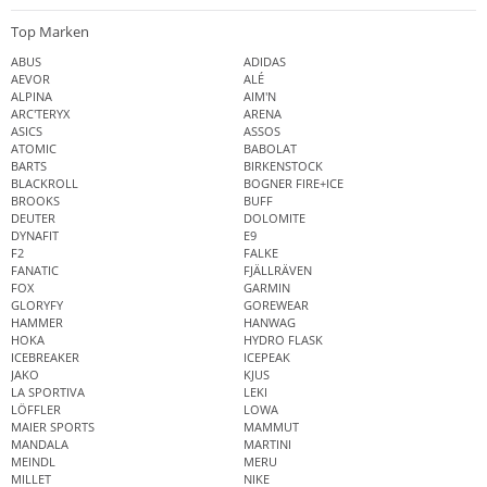
Top Marken
ABUS
ADIDAS
AEVOR
ALÉ
ALPINA
AIM'N
ARC'TERYX
ARENA
ASICS
ASSOS
ATOMIC
BABOLAT
BARTS
BIRKENSTOCK
BLACKROLL
BOGNER FIRE+ICE
BROOKS
BUFF
DEUTER
DOLOMITE
DYNAFIT
E9
F2
FALKE
FANATIC
FJÄLLRÄVEN
FOX
GARMIN
GLORYFY
GOREWEAR
HAMMER
HANWAG
HOKA
HYDRO FLASK
ICEBREAKER
ICEPEAK
JAKO
KJUS
LA SPORTIVA
LEKI
LÖFFLER
LOWA
MAIER SPORTS
MAMMUT
MANDALA
MARTINI
MEINDL
MERU
MILLET
NIKE