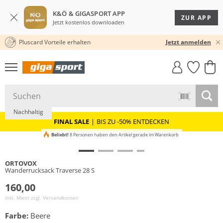
K&Ö & GIGASPORT APP
ZUR APP
Jetzt kostenlos downloaden
Pluscard Vorteile erhalten
30 TAGE RÜCKGABERECHT
Jetzt anmelden
GIGASTYLE
FAHRRAD­
CLICK &
CLICK &
MUST-HAVE
LEASING
COLLECT
RESERVE
Nachhaltig
FINAL SALE
|
BIS ZU -50% ENTDECKEN
Beliebt!
8 Personen haben den Artikel gerade im Warenkorb
ORTOVOX
Wanderrucksack Traverse 28 S
160,00
inkl. Mwst zzgl.
Versandkosten
Farbe:
Beere