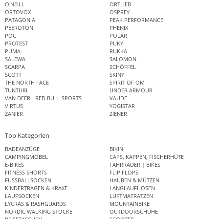
O'NEILL
ORTLIEB
ORTOVOX
OSPREY
PATAGONIA
PEAK PERFORMANCE
PEEROTON
PHENIX
POC
POLAR
PROTEST
PUKY
PUMA
RUKKA
SALEWA
SALOMON
SCARPA
SCHÖFFEL
SCOTT
SKINY
THE NORTH FACE
SPIRIT OF OM
TUNTURI
UNDER ARMOUR
VAN DEER - RED BULL SPORTS
VAUDE
VIRTUS
YOGISTAR
ZANIER
ZIENER
Top Kategorien
BADEANZÜGE
BIKINI
CAMPINGMÖBEL
CAPS, KAPPEN, FISCHERHÜTE
E-BIKES
FAHRRÄDER | BIKES
FITNESS SHORTS
FLIP FLOPS
FUSSBALLSOCKEN
HAUBEN & MÜTZEN
KINDERTRAGEN & KRAXE
LANGLAUFHOSEN
LAUFSOCKEN
LUFTMATRATZEN
LYCRAS & RASHGUARDS
MOUNTAINBIKE
NORDIC WALKING STÖCKE
OUTDOORSCHUHE