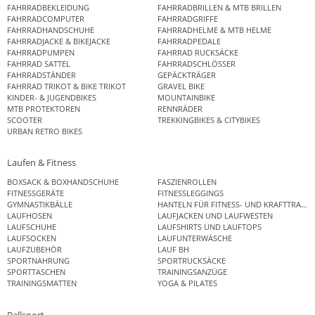
FAHRRADBEKLEIDUNG
FAHRRADBRILLEN & MTB BRILLEN
FAHRRADCOMPUTER
FAHRRADGRIFFE
FAHRRADHANDSCHUHE
FAHRRADHELME & MTB HELME
FAHRRADJACKE & BIKEJACKE
FAHRRADPEDALE
FAHRRADPUMPEN
FAHRRAD RUCKSÄCKE
FAHRRAD SATTEL
FAHRRADSCHLÖSSER
FAHRRADSTÄNDER
GEPÄCKTRÄGER
FAHRRAD TRIKOT & BIKE TRIKOT
GRAVEL BIKE
KINDER- & JUGENDBIKES
MOUNTAINBIKE
MTB PROTEKTOREN
RENNRÄDER
SCOOTER
TREKKINGBIKES & CITYBIKES
URBAN RETRO BIKES
Laufen & Fitness
BOXSACK & BOXHANDSCHUHE
FASZIENROLLEN
FITNESSGERÄTE
FITNESSLEGGINGS
GYMNASTIKBÄLLE
HANTELN FÜR FITNESS- UND KRAFTTRAINI
LAUFHOSEN
LAUFJACKEN UND LAUFWESTEN
LAUFSCHUHE
LAUFSHIRTS UND LAUFTOPS
LAUFSOCKEN
LAUFUNTERWÄSCHE
LAUFZUBEHÖR
LAUF BH
SPORTNAHRUNG
SPORTRUCKSÄCKE
SPORTTASCHEN
TRAININGSANZÜGE
TRAININGSMATTEN
YOGA & PILATES
Ballsport