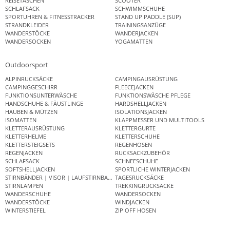
REISETASCHEN
SCOOTER
SCHLAFSACK
SCHWIMMSCHUHE
SPORTUHREN & FITNESSTRACKER
STAND UP PADDLE (SUP)
STRANDKLEIDER
TRAININGSANZÜGE
WANDERSTÖCKE
WANDERJACKEN
WANDERSOCKEN
YOGAMATTEN
Outdoorsport
ALPINRUCKSÄCKE
CAMPINGAUSRÜSTUNG
CAMPINGGESCHIRR
FLEECEJACKEN
FUNKTIONSUNTERWÄSCHE
FUNKTIONSWÄSCHE PFLEGE
HANDSCHUHE & FÄUSTLINGE
HARDSHELLJACKEN
HAUBEN & MÜTZEN
ISOLATIONSJACKEN
ISOMATTEN
KLAPPMESSER UND MULTITOOLS
KLETTERAUSRÜSTUNG
KLETTERGURTE
KLETTERHELME
KLETTERSCHUHE
KLETTERSTEIGSETS
REGENHOSEN
REGENJACKEN
RUCKSACKZUBEHÖR
SCHLAFSACK
SCHNEESCHUHE
SOFTSHELLJACKEN
SPORTLICHE WINTERJACKEN
STIRNBÄNDER | VISOR | LAUFSTIRNBAND
TAGESRUCKSÄCKE
STIRNLAMPEN
TREKKINGRUCKSÄCKE
WANDERSCHUHE
WANDERSOCKEN
WANDERSTÖCKE
WINDJACKEN
WINTERSTIEFEL
ZIP OFF HOSEN