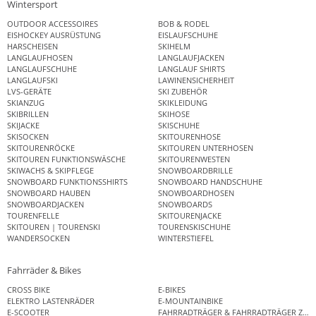
Wintersport
OUTDOOR ACCESSOIRES
BOB & RODEL
EISHOCKEY AUSRÜSTUNG
EISLAUFSCHUHE
HARSCHEISEN
SKIHELM
LANGLAUFHOSEN
LANGLAUFJACKEN
LANGLAUFSCHUHE
LANGLAUF SHIRTS
LANGLAUFSKI
LAWINENSICHERHEIT
LVS-GERÄTE
SKI ZUBEHÖR
SKIANZUG
SKIKLEIDUNG
SKIBRILLEN
SKIHOSE
SKIJACKE
SKISCHUHE
SKISOCKEN
SKITOURENHOSE
SKITOURENRÖCKE
SKITOUREN UNTERHOSEN
SKITOUREN FUNKTIONSWÄSCHE
SKITOURENWESTEN
SKIWACHS & SKIPFLEGE
SNOWBOARDBRILLE
SNOWBOARD FUNKTIONSSHIRTS
SNOWBOARD HANDSCHUHE
SNOWBOARD HAUBEN
SNOWBOARDHOSEN
SNOWBOARDJACKEN
SNOWBOARDS
TOURENFELLE
SKITOURENJACKE
SKITOUREN | TOURENSKI
TOURENSKISCHUHE
WANDERSOCKEN
WINTERSTIEFEL
Fahrräder & Bikes
CROSS BIKE
E-BIKES
ELEKTRO LASTENRÄDER
E-MOUNTAINBIKE
E-SCOOTER
FAHRRADTRÄGER & FAHRRADTRÄGER ZUB