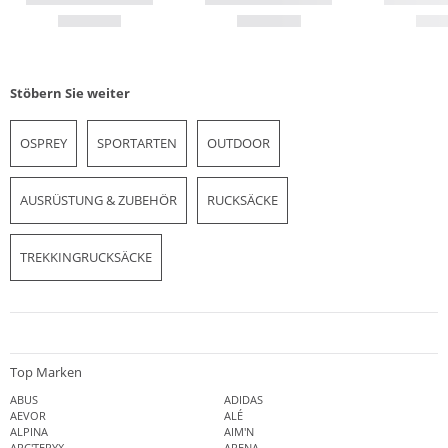
Stöbern Sie weiter
OSPREY
SPORTARTEN
OUTDOOR
AUSRÜSTUNG & ZUBEHÖR
RUCKSÄCKE
TREKKINGRUCKSÄCKE
Top Marken
ABUS
ADIDAS
AEVOR
ALÉ
ALPINA
AIM'N
ARC'TERYX
ARENA