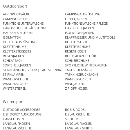
Outdoorsport
ALPINRUCKSÄCKE
CAMPINGAUSRÜSTUNG
CAMPINGGESCHIRR
FLEECEJACKEN
FUNKTIONSUNTERWÄSCHE
FUNKTIONSWÄSCHE PFLEGE
HANDSCHUHE & FÄUSTLINGE
HARDSHELLJACKEN
HAUBEN & MÜTZEN
ISOLATIONSJACKEN
ISOMATTEN
KLAPPMESSER UND MULTITOOLS
KLETTERAUSRÜSTUNG
KLETTERGURTE
KLETTERHELME
KLETTERSCHUHE
KLETTERSTEIGSETS
REGENHOSEN
REGENJACKEN
RUCKSACKZUBEHÖR
SCHLAFSACK
SCHNEESCHUHE
SOFTSHELLJACKEN
SPORTLICHE WINTERJACKEN
STIRNBÄNDER | VISOR | LAUFSTIRNBAND
TAGESRUCKSÄCKE
STIRNLAMPEN
TREKKINGRUCKSÄCKE
WANDERSCHUHE
WANDERSOCKEN
WANDERSTÖCKE
WINDJACKEN
WINTERSTIEFEL
ZIP OFF HOSEN
Wintersport
OUTDOOR ACCESSOIRES
BOB & RODEL
EISHOCKEY AUSRÜSTUNG
EISLAUFSCHUHE
HARSCHEISEN
SKIHELM
LANGLAUFHOSEN
LANGLAUFJACKEN
LANGLAUFSCHUHE
LANGLAUF SHIRTS