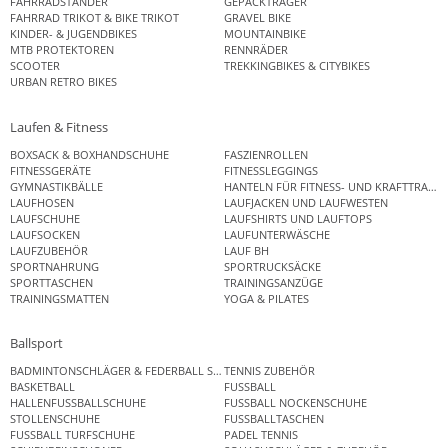
FAHRRADSTÄNDER
GEPÄCKTRÄGER
FAHRRAD TRIKOT & BIKE TRIKOT
GRAVEL BIKE
KINDER- & JUGENDBIKES
MOUNTAINBIKE
MTB PROTEKTOREN
RENNRÄDER
SCOOTER
TREKKINGBIKES & CITYBIKES
URBAN RETRO BIKES
Laufen & Fitness
BOXSACK & BOXHANDSCHUHE
FASZIENROLLEN
FITNESSGERÄTE
FITNESSLEGGINGS
GYMNASTIKBÄLLE
HANTELN FÜR FITNESS- UND KRAFTTRAINI
LAUFHOSEN
LAUFJACKEN UND LAUFWESTEN
LAUFSCHUHE
LAUFSHIRTS UND LAUFTOPS
LAUFSOCKEN
LAUFUNTERWÄSCHE
LAUFZUBEHÖR
LAUF BH
SPORTNAHRUNG
SPORTRUCKSÄCKE
SPORTTASCHEN
TRAININGSANZÜGE
TRAININGSMATTEN
YOGA & PILATES
Ballsport
BADMINTONSCHLÄGER & FEDERBALL SETS
TENNIS ZUBEHÖR
BASKETBALL
FUSSBALL
HALLENFUSSBALLSCHUHE
FUSSBALL NOCKENSCHUHE
STOLLENSCHUHE
FUSSBALLTASCHEN
FUSSBALL TURFSCHUHE
PADEL TENNIS