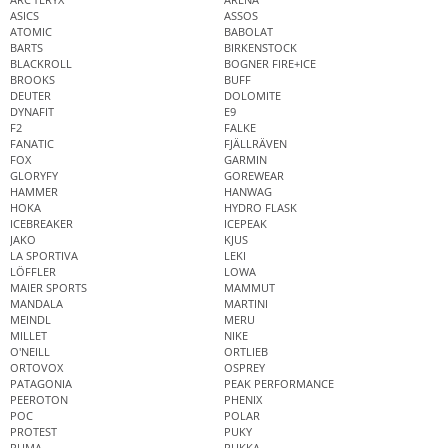
ASICS
ASSOS
ATOMIC
BABOLAT
BARTS
BIRKENSTOCK
BLACKROLL
BOGNER FIRE+ICE
BROOKS
BUFF
DEUTER
DOLOMITE
DYNAFIT
E9
F2
FALKE
FANATIC
FJÄLLRÄVEN
FOX
GARMIN
GLORYFY
GOREWEAR
HAMMER
HANWAG
HOKA
HYDRO FLASK
ICEBREAKER
ICEPEAK
JAKO
KJUS
LA SPORTIVA
LEKI
LÖFFLER
LOWA
MAIER SPORTS
MAMMUT
MANDALA
MARTINI
MEINDL
MERU
MILLET
NIKE
O'NEILL
ORTLIEB
ORTOVOX
OSPREY
PATAGONIA
PEAK PERFORMANCE
PEEROTON
PHENIX
POC
POLAR
PROTEST
PUKY
PUMA
RUKKA