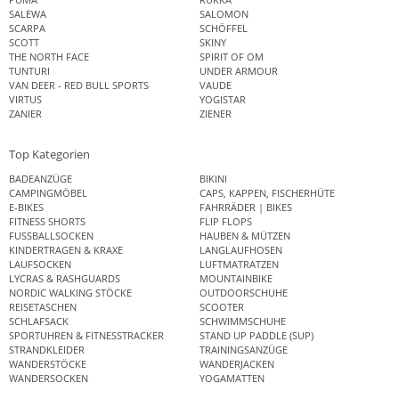
SALEWA
SALOMON
SCARPA
SCHÖFFEL
SCOTT
SKINY
THE NORTH FACE
SPIRIT OF OM
TUNTURI
UNDER ARMOUR
VAN DEER - RED BULL SPORTS
VAUDE
VIRTUS
YOGISTAR
ZANIER
ZIENER
Top Kategorien
BADEANZÜGE
BIKINI
CAMPINGMÖBEL
CAPS, KAPPEN, FISCHERHÜTE
E-BIKES
FAHRRÄDER | BIKES
FITNESS SHORTS
FLIP FLOPS
FUSSBALLSOCKEN
HAUBEN & MÜTZEN
KINDERTRAGEN & KRAXE
LANGLAUFHOSEN
LAUFSOCKEN
LUFTMATRATZEN
LYCRAS & RASHGUARDS
MOUNTAINBIKE
NORDIC WALKING STÖCKE
OUTDOORSCHUHE
REISETASCHEN
SCOOTER
SCHLAFSACK
SCHWIMMSCHUHE
SPORTUHREN & FITNESSTRACKER
STAND UP PADDLE (SUP)
STRANDKLEIDER
TRAININGSANZÜGE
WANDERSTÖCKE
WANDERJACKEN
WANDERSOCKEN
YOGAMATTEN