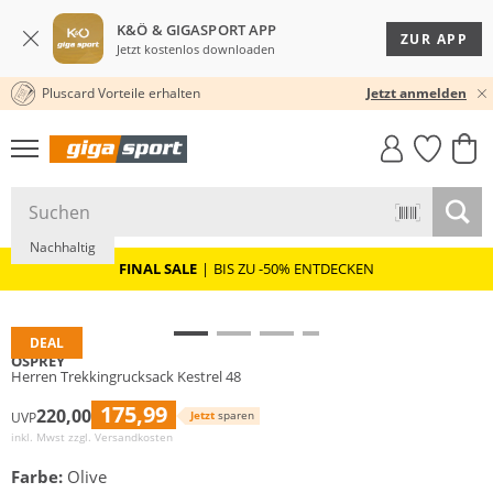
K&Ö & GIGASPORT APP
ZUR APP
Jetzt kostenlos downloaden
Pluscard Vorteile erhalten
★★★★★ 4,8 / 5,0 STERNE
Jetzt anmelden
GIGASTYLE
FAHRRAD­
CLICK &
CLICK &
MUST-HAVE
LEASING
COLLECT
RESERVE
Nachhaltig
FINAL SALE
|
BIS ZU -50% ENTDECKEN
DEAL
OSPREY
Herren Trekkingrucksack Kestrel 48
175,99
220,00
Jetzt
sparen
UVP
inkl. Mwst zzgl.
Versandkosten
Farbe:
Olive