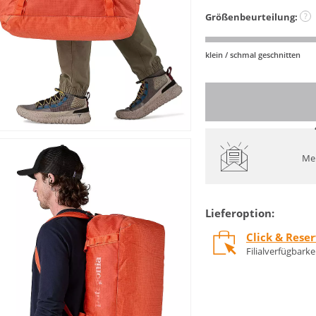
Größenbeurteilung:
?
klein / schmal geschnitten
Mel
Lieferoption:
Click & Rese
Filialverfügbark