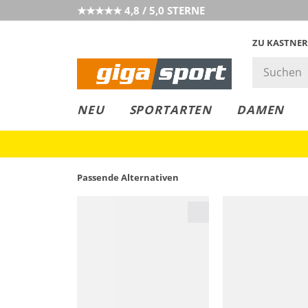
★★★★★ 4,8 / 5,0 STERNE
ZU KASTNER
GIGAGREEN
GIGASTYLE
FAHRRAD­
CLICK &
CLICK &
NEU
SPORTARTEN
DAMEN
LEASING
COLLECT
RESERVE
Passende Alternativen