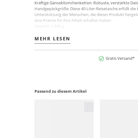
Kräftige Gänseblümchenketten: Robuste, verstärkte Dais
Handgepäckgröße: Diese 40-Liter-Reisetasche erfüllt di
Unterstützung der Menschen, die dieses Produkt hergestel
eine Prämie für ihre Arbeit erhalten haben
Gewicht: 1.045 g
Material: 100 % recyceltes Polyester-Ripstop mit einem L
Farbbezeichnung: Pollinator Orange
MEHR LESEN
MEHR LESEN
Art.Nr:2900280638536
Gratis Versand*
Passend zu diesem Artikel