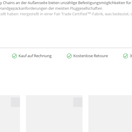
y Chains an der Außenseite bieten unzählige Befestigungsmöglichkeiten für
e Handgepäckanforderungen der meisten Fluggesellschaften
lt haben: Hergestellt in einer Fair Trade Certified™-Fabrik, was bedeutet, 
aminat aus recycelter TPU-Folie aus der Industrie
Kauf auf Rechnung
Kostenlose Retoure
3