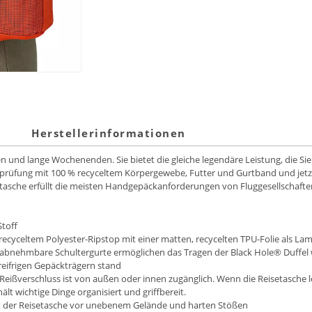
Herstellerinformationen
ten und lange Wochenenden. Sie bietet die gleiche legendäre Leistung, die 
tsprüfung mit 100 % recyceltem Körpergewebe, Futter und Gurtband und jet
etasche erfüllt die meisten Handgepäckanforderungen von Fluggesellschaften 
Stoff
ecyceltem Polyester-Ripstop mit einer matten, recycelten TPU-Folie als Lam
abnehmbare Schultergurte ermöglichen das Tragen der Black Hole® Duffel
eifrigen Gepäckträgern stand
 Reißverschluss ist von außen oder innen zugänglich. Wenn die Reisetasche lee
lt wichtige Dinge organisiert und griffbereit.
alt der Reisetasche vor unebenem Gelände und harten Stößen