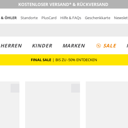
KOSTENLOSER VERSAND* & RÜCKVERSAND
 & ÖHLER
Standorte
PlusCard
Hilfe & FAQs
Geschenkkarte
Newslet
MUST-HAVE
PREIS & WERT
SALE
HERREN
KINDER
MARKEN
SALE
FINAL SALE
|
BIS ZU -50% ENTDECKEN