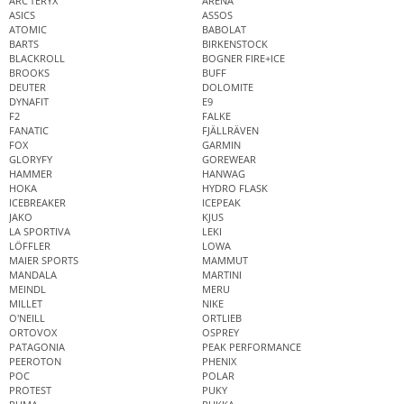
ARC'TERYX
ARENA
ASICS
ASSOS
ATOMIC
BABOLAT
BARTS
BIRKENSTOCK
BLACKROLL
BOGNER FIRE+ICE
BROOKS
BUFF
DEUTER
DOLOMITE
DYNAFIT
E9
F2
FALKE
FANATIC
FJÄLLRÄVEN
FOX
GARMIN
GLORYFY
GOREWEAR
HAMMER
HANWAG
HOKA
HYDRO FLASK
ICEBREAKER
ICEPEAK
JAKO
KJUS
LA SPORTIVA
LEKI
LÖFFLER
LOWA
MAIER SPORTS
MAMMUT
MANDALA
MARTINI
MEINDL
MERU
MILLET
NIKE
O'NEILL
ORTLIEB
ORTOVOX
OSPREY
PATAGONIA
PEAK PERFORMANCE
PEEROTON
PHENIX
POC
POLAR
PROTEST
PUKY