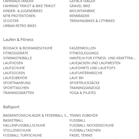
FAHRRADSTÄNDER
GEPÄCKTRÄGER
FAHRRAD TRIKOT & BIKE TRIKOT
GRAVEL BIKE
KINDER- & JUGENDBIKES
MOUNTAINBIKE
MTB PROTEKTOREN
RENNRÄDER
SCOOTER
TREKKINGBIKES & CITYBIKES
URBAN RETRO BIKES
Laufen & Fitness
BOXSACK & BOXHANDSCHUHE
FASZIENROLLEN
FITNESSGERÄTE
FITNESSLEGGINGS
GYMNASTIKBÄLLE
HANTELN FÜR FITNESS- UND KRAFTTRAINI
LAUFHOSEN
LAUFJACKEN UND LAUFWESTEN
LAUFSCHUHE
LAUFSHIRTS UND LAUFTOPS
LAUFSOCKEN
LAUFUNTERWÄSCHE
LAUFZUBEHÖR
LAUF BH
SPORTNAHRUNG
SPORTRUCKSÄCKE
SPORTTASCHEN
TRAININGSANZÜGE
TRAININGSMATTEN
YOGA & PILATES
Ballsport
BADMINTONSCHLÄGER & FEDERBALL SETS
TENNIS ZUBEHÖR
BASKETBALL
FUSSBALL
HALLENFUSSBALLSCHUHE
FUSSBALL NOCKENSCHUHE
STOLLENSCHUHE
FUSSBALLTASCHEN
FUSSBALL TURFSCHUHE
PADEL TENNIS