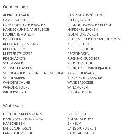
Outdoorsport
ALPINRUCKSÄCKE
CAMPINGAUSRÜSTUNG
CAMPINGGESCHIRR
FLEECEJACKEN
FUNKTIONSUNTERWÄSCHE
FUNKTIONSWÄSCHE PFLEGE
HANDSCHUHE & FÄUSTLINGE
HARDSHELLJACKEN
HAUBEN & MÜTZEN
ISOLATIONSJACKEN
ISOMATTEN
KLAPPMESSER UND MULTITOOLS
KLETTERAUSRÜSTUNG
KLETTERGURTE
KLETTERHELME
KLETTERSCHUHE
KLETTERSTEIGSETS
REGENHOSEN
REGENJACKEN
RUCKSACKZUBEHÖR
SCHLAFSACK
SCHNEESCHUHE
SOFTSHELLJACKEN
SPORTLICHE WINTERJACKEN
STIRNBÄNDER | VISOR | LAUFSTIRNBAND
TAGESRUCKSÄCKE
STIRNLAMPEN
TREKKINGRUCKSÄCKE
WANDERSCHUHE
WANDERSOCKEN
WANDERSTÖCKE
WINDJACKEN
WINTERSTIEFEL
ZIP OFF HOSEN
Wintersport
OUTDOOR ACCESSOIRES
BOB & RODEL
EISHOCKEY AUSRÜSTUNG
EISLAUFSCHUHE
HARSCHEISEN
SKIHELM
LANGLAUFHOSEN
LANGLAUFJACKEN
LANGLAUFSCHUHE
LANGLAUF SHIRTS