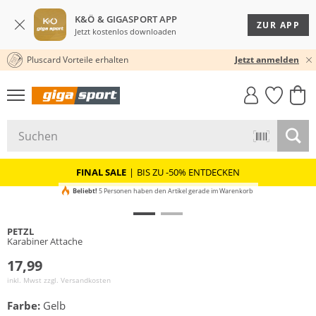
K&Ö & GIGASPORT APP
ZUR APP
Jetzt kostenlos downloaden
Pluscard Vorteile erhalten
30 TAGE RÜCKGABERECHT
Jetzt anmelden
GIGASTYLE
FAHRRAD­
CLICK &
CLICK &
MUST-HAVE
LEASING
COLLECT
RESERVE
FINAL SALE
|
BIS ZU -50% ENTDECKEN
Beliebt!
5 Personen haben den Artikel gerade im Warenkorb
PETZL
Karabiner Attache
17,99
inkl. Mwst zzgl.
Versandkosten
Farbe:
Gelb