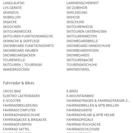
LANGLAUFSKI
LAWINENSICHERHEIT
LVS-GERÄTE
SKI ZUBEHÖR
SKIANZUG
SKIKLEIDUNG
SKIBRILLEN
SKIHOSE
SKIJACKE
SKISCHUHE
SKISOCKEN
SKITOURENHOSE
SKITOURENRÖCKE
SKITOUREN UNTERHOSEN
SKITOUREN FUNKTIONSWÄSCHE
SKITOURENWESTEN
SKIWACHS & SKIPFLEGE
SNOWBOARDBRILLE
SNOWBOARD FUNKTIONSSHIRTS
SNOWBOARD HANDSCHUHE
SNOWBOARD HAUBEN
SNOWBOARDHOSEN
SNOWBOARDJACKEN
SNOWBOARDS
TOURENFELLE
SKITOURENJACKE
SKITOUREN | TOURENSKI
TOURENSKISCHUHE
WANDERSOCKEN
WINTERSTIEFEL
Fahrräder & Bikes
CROSS BIKE
E-BIKES
ELEKTRO LASTENRÄDER
E-MOUNTAINBIKE
E-SCOOTER
FAHRRADTRÄGER & FAHRRADTRÄGER ZUB
FAHRRADBEKLEIDUNG
FAHRRADBRILLEN & MTB BRILLEN
FAHRRADCOMPUTER
FAHRRADGRIFFE
FAHRRADHANDSCHUHE
FAHRRADHELME & MTB HELME
FAHRRADJACKE & BIKEJACKE
FAHRRADPEDALE
FAHRRADPUMPEN
FAHRRAD RUCKSÄCKE
FAHRRAD SATTEL
FAHRRADSCHLÖSSER