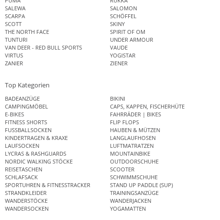
PUMA
RUKKA
SALEWA
SALOMON
SCARPA
SCHÖFFEL
SCOTT
SKINY
THE NORTH FACE
SPIRIT OF OM
TUNTURI
UNDER ARMOUR
VAN DEER - RED BULL SPORTS
VAUDE
VIRTUS
YOGISTAR
ZANIER
ZIENER
Top Kategorien
BADEANZÜGE
BIKINI
CAMPINGMÖBEL
CAPS, KAPPEN, FISCHERHÜTE
E-BIKES
FAHRRÄDER | BIKES
FITNESS SHORTS
FLIP FLOPS
FUSSBALLSOCKEN
HAUBEN & MÜTZEN
KINDERTRAGEN & KRAXE
LANGLAUFHOSEN
LAUFSOCKEN
LUFTMATRATZEN
LYCRAS & RASHGUARDS
MOUNTAINBIKE
NORDIC WALKING STÖCKE
OUTDOORSCHUHE
REISETASCHEN
SCOOTER
SCHLAFSACK
SCHWIMMSCHUHE
SPORTUHREN & FITNESSTRACKER
STAND UP PADDLE (SUP)
STRANDKLEIDER
TRAININGSANZÜGE
WANDERSTÖCKE
WANDERJACKEN
WANDERSOCKEN
YOGAMATTEN