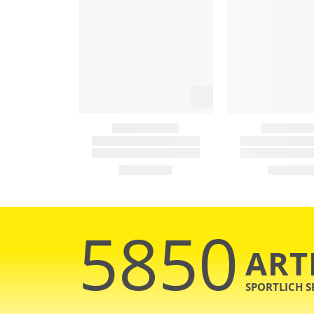
5850
ART
SPORTLICH 