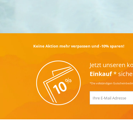
Keine Aktion mehr verpassen und -10% sparen!
Jetzt unseren 
Einkauf
* siche
*Die vollständigen Gutscheinbedi