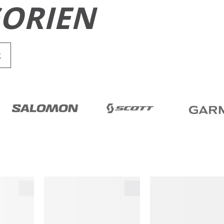
ORIEN
R
RUN