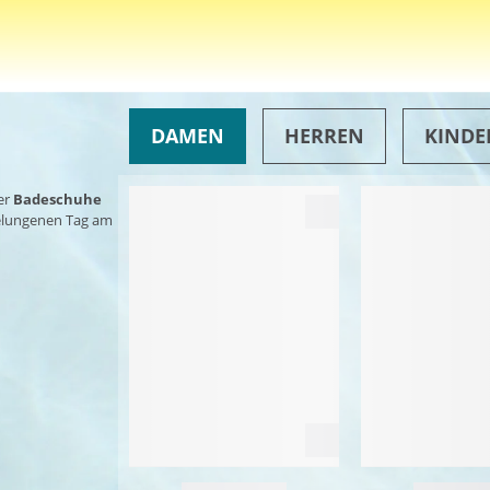
DAMEN
HERREN
KINDE
er
Badeschuhe
gelungenen Tag am