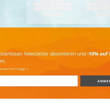
kostenlosen Newsletter abonnieren und
-10% auf 
rn.
ngungen finden Sie
HIER
ANME