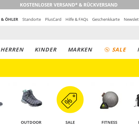
KOSTENLOSER VERSAND* & RÜCKVERSAND
 & ÖHLER
Standorte
PlusCard
Hilfe & FAQs
Geschenkkarte
Newslet
MUST-HAVE
PREIS & WERT
SALE
HERREN
KINDER
MARKEN
SALE
JETZT ENTDECKEN
OUTDOOR
SALE
FITNESS