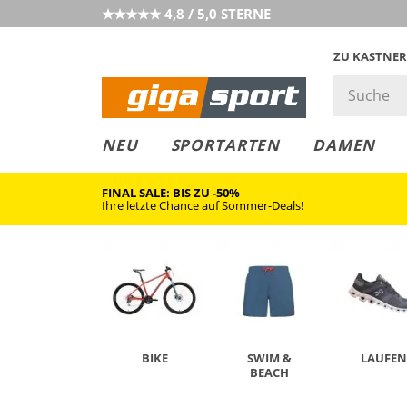
★★★★★ 4,8 / 5,0 STERNE
ZU KASTNER
GIGAGREEN
GIGASTYLE
FAHRRAD­
CLICK &
CLICK &
NEU
SPORTARTEN
DAMEN
LEASING
COLLECT
RESERVE
FINAL SALE: BIS ZU -50%
Ihre letzte Chance auf Sommer-Deals!
BIKE
SWIM &
LAUFEN
BEACH