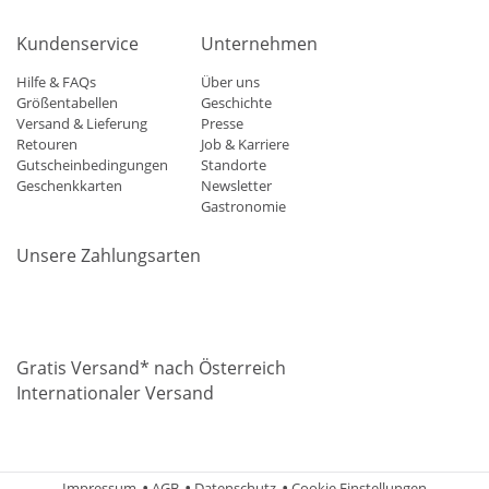
Kundenservice
Unternehmen
Hilfe & FAQs
Über uns
Größentabellen
Geschichte
Versand & Lieferung
Presse
Retouren
Job & Karriere
Gutscheinbedingungen
Standorte
Geschenkkarten
Newsletter
Gastronomie
Unsere Zahlungsarten
Mastercard
Visa
Diners
Applepay
Amazon
Paypal
Klarn
Gratis Versand* nach Österreich
Internationaler Versand
Impressum
AGB
Datenschutz
Cookie Einstellungen