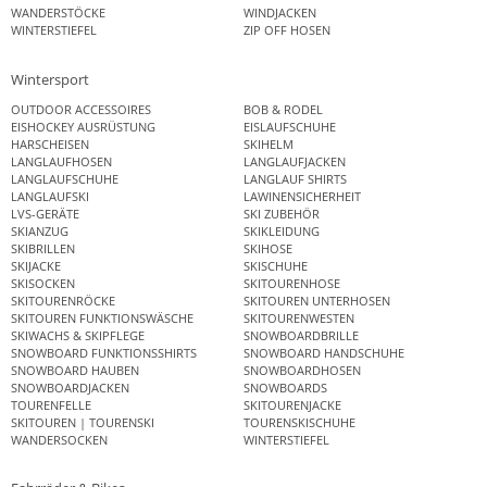
WANDERSTÖCKE
WINDJACKEN
WINTERSTIEFEL
ZIP OFF HOSEN
Wintersport
OUTDOOR ACCESSOIRES
BOB & RODEL
EISHOCKEY AUSRÜSTUNG
EISLAUFSCHUHE
HARSCHEISEN
SKIHELM
LANGLAUFHOSEN
LANGLAUFJACKEN
LANGLAUFSCHUHE
LANGLAUF SHIRTS
LANGLAUFSKI
LAWINENSICHERHEIT
LVS-GERÄTE
SKI ZUBEHÖR
SKIANZUG
SKIKLEIDUNG
SKIBRILLEN
SKIHOSE
SKIJACKE
SKISCHUHE
SKISOCKEN
SKITOURENHOSE
SKITOURENRÖCKE
SKITOUREN UNTERHOSEN
SKITOUREN FUNKTIONSWÄSCHE
SKITOURENWESTEN
SKIWACHS & SKIPFLEGE
SNOWBOARDBRILLE
SNOWBOARD FUNKTIONSSHIRTS
SNOWBOARD HANDSCHUHE
SNOWBOARD HAUBEN
SNOWBOARDHOSEN
SNOWBOARDJACKEN
SNOWBOARDS
TOURENFELLE
SKITOURENJACKE
SKITOUREN | TOURENSKI
TOURENSKISCHUHE
WANDERSOCKEN
WINTERSTIEFEL