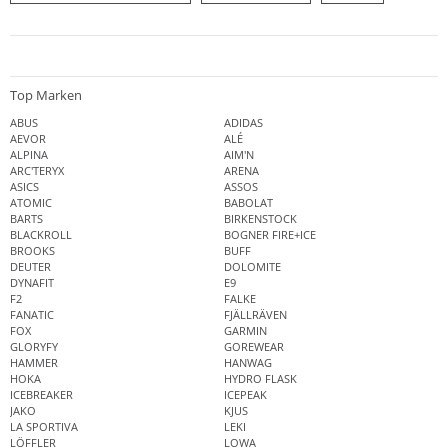
Top Marken
ABUS
ADIDAS
AEVOR
ALÉ
ALPINA
AIM'N
ARC'TERYX
ARENA
ASICS
ASSOS
ATOMIC
BABOLAT
BARTS
BIRKENSTOCK
BLACKROLL
BOGNER FIRE+ICE
BROOKS
BUFF
DEUTER
DOLOMITE
DYNAFIT
E9
F2
FALKE
FANATIC
FJÄLLRÄVEN
FOX
GARMIN
GLORYFY
GOREWEAR
HAMMER
HANWAG
HOKA
HYDRO FLASK
ICEBREAKER
ICEPEAK
JAKO
KJUS
LA SPORTIVA
LEKI
LÖFFLER
LOWA