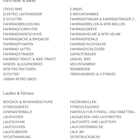
Fahrräder & Bikes
CROSS BIKE
E-BIKES
ELEKTRO LASTENRÄDER
E-MOUNTAINBIKE
E-SCOOTER
FAHRRADTRÄGER & FAHRRADTRÄGER ZUB
FAHRRADBEKLEIDUNG
FAHRRADBRILLEN & MTB BRILLEN
FAHRRADCOMPUTER
FAHRRADGRIFFE
FAHRRADHANDSCHUHE
FAHRRADHELME & MTB HELME
FAHRRADJACKE & BIKEJACKE
FAHRRADPEDALE
FAHRRADPUMPEN
FAHRRAD RUCKSÄCKE
FAHRRAD SATTEL
FAHRRADSCHLÖSSER
FAHRRADSTÄNDER
GEPÄCKTRÄGER
FAHRRAD TRIKOT & BIKE TRIKOT
GRAVEL BIKE
KINDER- & JUGENDBIKES
MOUNTAINBIKE
MTB PROTEKTOREN
RENNRÄDER
SCOOTER
TREKKINGBIKES & CITYBIKES
URBAN RETRO BIKES
Laufen & Fitness
BOXSACK & BOXHANDSCHUHE
FASZIENROLLEN
FITNESSGERÄTE
FITNESSLEGGINGS
GYMNASTIKBÄLLE
HANTELN FÜR FITNESS- UND KRAFTTRAINI
LAUFHOSEN
LAUFJACKEN UND LAUFWESTEN
LAUFSCHUHE
LAUFSHIRTS UND LAUFTOPS
LAUFSOCKEN
LAUFUNTERWÄSCHE
LAUFZUBEHÖR
LAUF BH
SPORTNAHRUNG
SPORTRUCKSÄCKE