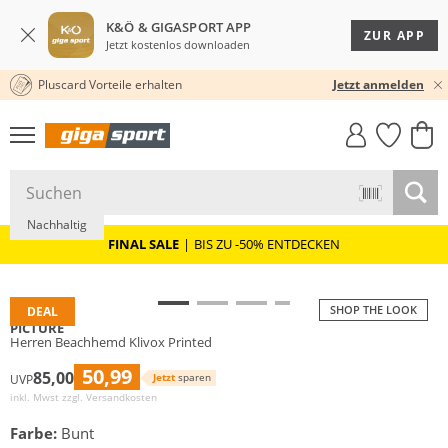
K&Ö & GIGASPORT APP
ZUR APP
Jetzt kostenlos downloaden
Pluscard Vorteile erhalten
30 TAGE RÜCKGABERECHT
Jetzt anmelden
GIGASTYLE
FAHRRAD­
CLICK &
CLICK &
MUST-HAVE
LEASING
COLLECT
RESERVE
Nachhaltig
FINAL SALE
|
BIS ZU -50% ENTDECKEN
SHOP THE LOOK
DEAL
PICTURE
Herren Beachhemd Klivox Printed
50,99
85,00
Jetzt
sparen
UVP
inkl. Mwst zzgl.
Versandkosten
Farbe:
Bunt