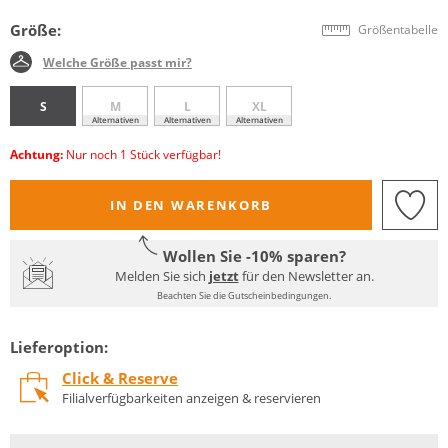
Größe:
Größentabelle
Welche Größe passt mir?
S
M
L
XL
Alternativen
Alternativen
Alternativen
Achtung:
Nur noch 1 Stück verfügbar!
IN DEN WARENKORB
Wollen Sie -10% sparen?
Melden Sie sich
jetzt
für den Newsletter an.
Beachten Sie die Gutscheinbedingungen.
Lieferoption:
Click & Reserve
Filialverfügbarkeiten anzeigen & reservieren