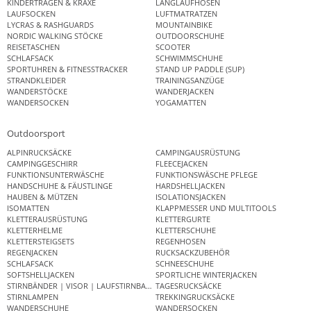
KINDERTRAGEN & KRAXE
LANGLAUFHOSEN
LAUFSOCKEN
LUFTMATRATZEN
LYCRAS & RASHGUARDS
MOUNTAINBIKE
NORDIC WALKING STÖCKE
OUTDOORSCHUHE
REISETASCHEN
SCOOTER
SCHLAFSACK
SCHWIMMSCHUHE
SPORTUHREN & FITNESSTRACKER
STAND UP PADDLE (SUP)
STRANDKLEIDER
TRAININGSANZÜGE
WANDERSTÖCKE
WANDERJACKEN
WANDERSOCKEN
YOGAMATTEN
Outdoorsport
ALPINRUCKSÄCKE
CAMPINGAUSRÜSTUNG
CAMPINGGESCHIRR
FLEECEJACKEN
FUNKTIONSUNTERWÄSCHE
FUNKTIONSWÄSCHE PFLEGE
HANDSCHUHE & FÄUSTLINGE
HARDSHELLJACKEN
HAUBEN & MÜTZEN
ISOLATIONSJACKEN
ISOMATTEN
KLAPPMESSER UND MULTITOOLS
KLETTERAUSRÜSTUNG
KLETTERGURTE
KLETTERHELME
KLETTERSCHUHE
KLETTERSTEIGSETS
REGENHOSEN
REGENJACKEN
RUCKSACKZUBEHÖR
SCHLAFSACK
SCHNEESCHUHE
SOFTSHELLJACKEN
SPORTLICHE WINTERJACKEN
STIRNBÄNDER | VISOR | LAUFSTIRNBAND
TAGESRUCKSÄCKE
STIRNLAMPEN
TREKKINGRUCKSÄCKE
WANDERSCHUHE
WANDERSOCKEN