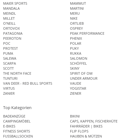
MAIER SPORTS
MAMMUT
MANDALA
MARTINI
MEINDL
MERU
MILLET
NIKE
O'NEILL
ORTLIEB
ORTOVOX
OSPREY
PATAGONIA
PEAK PERFORMANCE
PEEROTON
PHENIX
POC
POLAR
PROTEST
PUKY
PUMA
RUKKA
SALEWA
SALOMON
SCARPA
SCHÖFFEL
SCOTT
SKINY
THE NORTH FACE
SPIRIT OF OM
TUNTURI
UNDER ARMOUR
VAN DEER - RED BULL SPORTS
VAUDE
VIRTUS
YOGISTAR
ZANIER
ZIENER
Top Kategorien
BADEANZÜGE
BIKINI
CAMPINGMÖBEL
CAPS, KAPPEN, FISCHERHÜTE
E-BIKES
FAHRRÄDER | BIKES
FITNESS SHORTS
FLIP FLOPS
FUSSBALLSOCKEN
HAUBEN & MÜTZEN