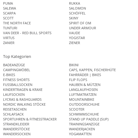
PUMA
RUKKA
SALEWA
SALOMON
SCARPA
SCHÖFFEL
SCOTT
SKINY
THE NORTH FACE
SPIRIT OF OM
TUNTURI
UNDER ARMOUR
VAN DEER - RED BULL SPORTS
VAUDE
VIRTUS
YOGISTAR
ZANIER
ZIENER
Top Kategorien
BADEANZÜGE
BIKINI
CAMPINGMÖBEL
CAPS, KAPPEN, FISCHERHÜTE
E-BIKES
FAHRRÄDER | BIKES
FITNESS SHORTS
FLIP FLOPS
FUSSBALLSOCKEN
HAUBEN & MÜTZEN
KINDERTRAGEN & KRAXE
LANGLAUFHOSEN
LAUFSOCKEN
LUFTMATRATZEN
LYCRAS & RASHGUARDS
MOUNTAINBIKE
NORDIC WALKING STÖCKE
OUTDOORSCHUHE
REISETASCHEN
SCOOTER
SCHLAFSACK
SCHWIMMSCHUHE
SPORTUHREN & FITNESSTRACKER
STAND UP PADDLE (SUP)
STRANDKLEIDER
TRAININGSANZÜGE
WANDERSTÖCKE
WANDERJACKEN
WANDERSOCKEN
YOGAMATTEN