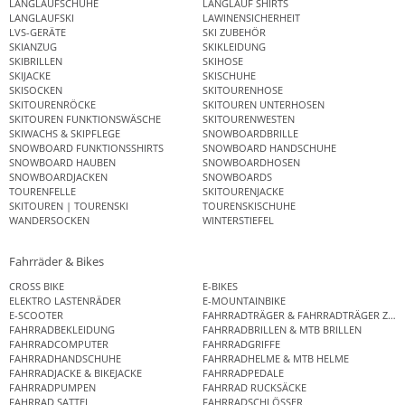
LANGLAUFSCHUHE
LANGLAUF SHIRTS
LANGLAUFSKI
LAWINENSICHERHEIT
LVS-GERÄTE
SKI ZUBEHÖR
SKIANZUG
SKIKLEIDUNG
SKIBRILLEN
SKIHOSE
SKIJACKE
SKISCHUHE
SKISOCKEN
SKITOURENHOSE
SKITOURENRÖCKE
SKITOUREN UNTERHOSEN
SKITOUREN FUNKTIONSWÄSCHE
SKITOURENWESTEN
SKIWACHS & SKIPFLEGE
SNOWBOARDBRILLE
SNOWBOARD FUNKTIONSSHIRTS
SNOWBOARD HANDSCHUHE
SNOWBOARD HAUBEN
SNOWBOARDHOSEN
SNOWBOARDJACKEN
SNOWBOARDS
TOURENFELLE
SKITOURENJACKE
SKITOUREN | TOURENSKI
TOURENSKISCHUHE
WANDERSOCKEN
WINTERSTIEFEL
Fahrräder & Bikes
CROSS BIKE
E-BIKES
ELEKTRO LASTENRÄDER
E-MOUNTAINBIKE
E-SCOOTER
FAHRRADTRÄGER & FAHRRADTRÄGER ZUB
FAHRRADBEKLEIDUNG
FAHRRADBRILLEN & MTB BRILLEN
FAHRRADCOMPUTER
FAHRRADGRIFFE
FAHRRADHANDSCHUHE
FAHRRADHELME & MTB HELME
FAHRRADJACKE & BIKEJACKE
FAHRRADPEDALE
FAHRRADPUMPEN
FAHRRAD RUCKSÄCKE
FAHRRAD SATTEL
FAHRRADSCHLÖSSER