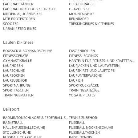
FAHRRADSTÄNDER
GEPÄCKTRÄGER
FAHRRAD TRIKOT & BIKE TRIKOT
GRAVEL BIKE
KINDER- & JUGENDBIKES
MOUNTAINBIKE
MTB PROTEKTOREN
RENNRÄDER
SCOOTER
TREKKINGBIKES & CITYBIKES
URBAN RETRO BIKES
Laufen & Fitness
BOXSACK & BOXHANDSCHUHE
FASZIENROLLEN
FITNESSGERÄTE
FITNESSLEGGINGS
GYMNASTIKBÄLLE
HANTELN FÜR FITNESS- UND KRAFTTRAINI
LAUFHOSEN
LAUFJACKEN UND LAUFWESTEN
LAUFSCHUHE
LAUFSHIRTS UND LAUFTOPS
LAUFSOCKEN
LAUFUNTERWÄSCHE
LAUFZUBEHÖR
LAUF BH
SPORTNAHRUNG
SPORTRUCKSÄCKE
SPORTTASCHEN
TRAININGSANZÜGE
TRAININGSMATTEN
YOGA & PILATES
Ballsport
BADMINTONSCHLÄGER & FEDERBALL SETS
TENNIS ZUBEHÖR
BASKETBALL
FUSSBALL
HALLENFUSSBALLSCHUHE
FUSSBALL NOCKENSCHUHE
STOLLENSCHUHE
FUSSBALLTASCHEN
FUSSBALL TURFSCHUHE
PADEL TENNIS