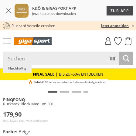
K&Ö & GIGASPORT APP
ZUR APP
Jetzt kostenlos downloaden
Pluscard Vorteile erhalten
30 TAGE RÜCKGABERECHT
Jetzt anmelden
GIGASTYLE
FAHRRAD­
CLICK &
CLICK &
MUST-HAVE
LEASING
COLLECT
RESERVE
Nachhaltig
FINAL SALE
|
BIS ZU -50% ENTDECKEN
Beliebt!
10 Personen sehen sich diesen Artikel gerade an
PINQPONQ
Rucksack Block Medium 30L
179,90
inkl. Mwst zzgl.
Versandkosten
Farbe:
Beige