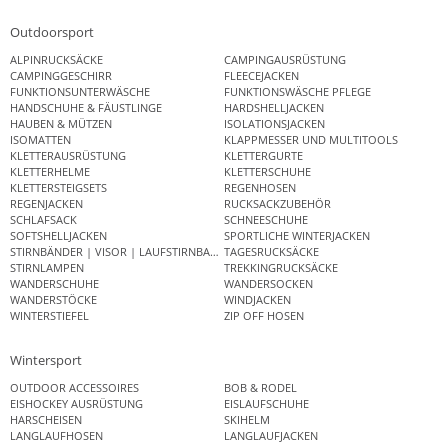
Outdoorsport
ALPINRUCKSÄCKE
CAMPINGAUSRÜSTUNG
CAMPINGGESCHIRR
FLEECEJACKEN
FUNKTIONSUNTERWÄSCHE
FUNKTIONSWÄSCHE PFLEGE
HANDSCHUHE & FÄUSTLINGE
HARDSHELLJACKEN
HAUBEN & MÜTZEN
ISOLATIONSJACKEN
ISOMATTEN
KLAPPMESSER UND MULTITOOLS
KLETTERAUSRÜSTUNG
KLETTERGURTE
KLETTERHELME
KLETTERSCHUHE
KLETTERSTEIGSETS
REGENHOSEN
REGENJACKEN
RUCKSACKZUBEHÖR
SCHLAFSACK
SCHNEESCHUHE
SOFTSHELLJACKEN
SPORTLICHE WINTERJACKEN
STIRNBÄNDER | VISOR | LAUFSTIRNBAND
TAGESRUCKSÄCKE
STIRNLAMPEN
TREKKINGRUCKSÄCKE
WANDERSCHUHE
WANDERSOCKEN
WANDERSTÖCKE
WINDJACKEN
WINTERSTIEFEL
ZIP OFF HOSEN
Wintersport
OUTDOOR ACCESSOIRES
BOB & RODEL
EISHOCKEY AUSRÜSTUNG
EISLAUFSCHUHE
HARSCHEISEN
SKIHELM
LANGLAUFHOSEN
LANGLAUFJACKEN