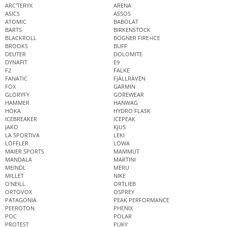
ARC'TERYX
ARENA
ASICS
ASSOS
ATOMIC
BABOLAT
BARTS
BIRKENSTOCK
BLACKROLL
BOGNER FIRE+ICE
BROOKS
BUFF
DEUTER
DOLOMITE
DYNAFIT
E9
F2
FALKE
FANATIC
FJÄLLRÄVEN
FOX
GARMIN
GLORYFY
GOREWEAR
HAMMER
HANWAG
HOKA
HYDRO FLASK
ICEBREAKER
ICEPEAK
JAKO
KJUS
LA SPORTIVA
LEKI
LÖFFLER
LOWA
MAIER SPORTS
MAMMUT
MANDALA
MARTINI
MEINDL
MERU
MILLET
NIKE
O'NEILL
ORTLIEB
ORTOVOX
OSPREY
PATAGONIA
PEAK PERFORMANCE
PEEROTON
PHENIX
POC
POLAR
PROTEST
PUKY