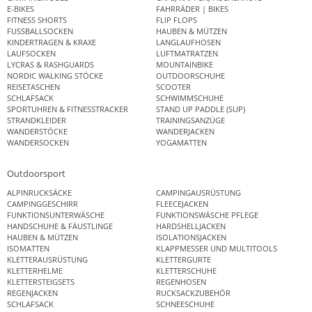
E-BIKES
FAHRRÄDER | BIKES
FITNESS SHORTS
FLIP FLOPS
FUSSBALLSOCKEN
HAUBEN & MÜTZEN
KINDERTRAGEN & KRAXE
LANGLAUFHOSEN
LAUFSOCKEN
LUFTMATRATZEN
LYCRAS & RASHGUARDS
MOUNTAINBIKE
NORDIC WALKING STÖCKE
OUTDOORSCHUHE
REISETASCHEN
SCOOTER
SCHLAFSACK
SCHWIMMSCHUHE
SPORTUHREN & FITNESSTRACKER
STAND UP PADDLE (SUP)
STRANDKLEIDER
TRAININGSANZÜGE
WANDERSTÖCKE
WANDERJACKEN
WANDERSOCKEN
YOGAMATTEN
Outdoorsport
ALPINRUCKSÄCKE
CAMPINGAUSRÜSTUNG
CAMPINGGESCHIRR
FLEECEJACKEN
FUNKTIONSUNTERWÄSCHE
FUNKTIONSWÄSCHE PFLEGE
HANDSCHUHE & FÄUSTLINGE
HARDSHELLJACKEN
HAUBEN & MÜTZEN
ISOLATIONSJACKEN
ISOMATTEN
KLAPPMESSER UND MULTITOOLS
KLETTERAUSRÜSTUNG
KLETTERGURTE
KLETTERHELME
KLETTERSCHUHE
KLETTERSTEIGSETS
REGENHOSEN
REGENJACKEN
RUCKSACKZUBEHÖR
SCHLAFSACK
SCHNEESCHUHE