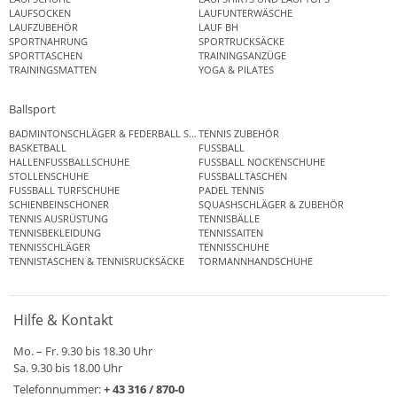
LAUFSOCKEN
LAUFUNTERWÄSCHE
LAUFZUBEHÖR
LAUF BH
SPORTNAHRUNG
SPORTRUCKSÄCKE
SPORTTASCHEN
TRAININGSANZÜGE
TRAININGSMATTEN
YOGA & PILATES
Ballsport
BADMINTONSCHLÄGER & FEDERBALL SETS
TENNIS ZUBEHÖR
BASKETBALL
FUSSBALL
HALLENFUSSBALLSCHUHE
FUSSBALL NOCKENSCHUHE
STOLLENSCHUHE
FUSSBALLTASCHEN
FUSSBALL TURFSCHUHE
PADEL TENNIS
SCHIENBEINSCHONER
SQUASHSCHLÄGER & ZUBEHÖR
TENNIS AUSRÜSTUNG
TENNISBÄLLE
TENNISBEKLEIDUNG
TENNISSAITEN
TENNISSCHLÄGER
TENNISSCHUHE
TENNISTASCHEN & TENNISRUCKSÄCKE
TORMANNHANDSCHUHE
Hilfe & Kontakt
Mo. – Fr. 9.30 bis 18.30 Uhr
Sa. 9.30 bis 18.00 Uhr
Telefonnummer:
+ 43 316 / 870-0