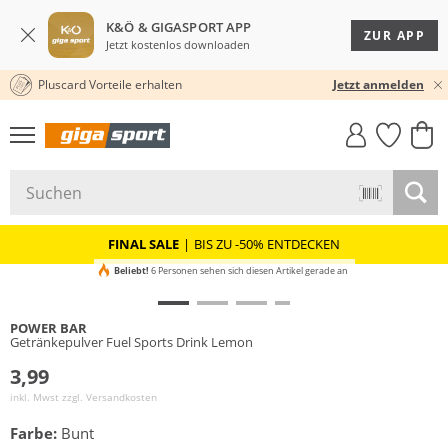
K&Ö & GIGASPORT APP
ZUR APP
Jetzt kostenlos downloaden
Pluscard Vorteile erhalten
30 TAGE RÜCKGABERECHT
Jetzt anmelden
GIGASTYLE
FAHRRAD­
CLICK &
CLICK &
MUST-HAVE
LEASING
COLLECT
RESERVE
FINAL SALE
|
BIS ZU -50% ENTDECKEN
Beliebt!
6 Personen sehen sich diesen Artikel gerade an
POWER BAR
Getränkepulver Fuel Sports Drink Lemon
3,99
inkl. Mwst zzgl.
Versandkosten
Farbe:
Bunt