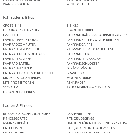
WANDERSOCKEN
WINTERSTIEFEL
Fahrräder & Bikes
CROSS BIKE
E-BIKES
ELEKTRO LASTENRÄDER
E-MOUNTAINBIKE
E-SCOOTER
FAHRRADTRÄGER & FAHRRADTRÄGER ZUB
FAHRRADBEKLEIDUNG
FAHRRADBRILLEN & MTB BRILLEN
FAHRRADCOMPUTER
FAHRRADGRIFFE
FAHRRADHANDSCHUHE
FAHRRADHELME & MTB HELME
FAHRRADJACKE & BIKEJACKE
FAHRRADPEDALE
FAHRRADPUMPEN
FAHRRAD RUCKSÄCKE
FAHRRAD SATTEL
FAHRRADSCHLÖSSER
FAHRRADSTÄNDER
GEPÄCKTRÄGER
FAHRRAD TRIKOT & BIKE TRIKOT
GRAVEL BIKE
KINDER- & JUGENDBIKES
MOUNTAINBIKE
MTB PROTEKTOREN
RENNRÄDER
SCOOTER
TREKKINGBIKES & CITYBIKES
URBAN RETRO BIKES
Laufen & Fitness
BOXSACK & BOXHANDSCHUHE
FASZIENROLLEN
FITNESSGERÄTE
FITNESSLEGGINGS
GYMNASTIKBÄLLE
HANTELN FÜR FITNESS- UND KRAFTTRAINI
LAUFHOSEN
LAUFJACKEN UND LAUFWESTEN
LAUFSCHUHE
LAUFSHIRTS UND LAUFTOPS