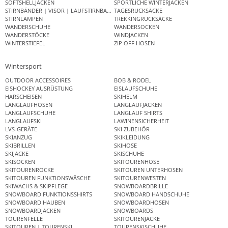
SOFTSHELLJACKEN
SPORTLICHE WINTERJACKEN
STIRNBÄNDER | VISOR | LAUFSTIRNBAND
TAGESRUCKSÄCKE
STIRNLAMPEN
TREKKINGRUCKSÄCKE
WANDERSCHUHE
WANDERSOCKEN
WANDERSTÖCKE
WINDJACKEN
WINTERSTIEFEL
ZIP OFF HOSEN
Wintersport
OUTDOOR ACCESSOIRES
BOB & RODEL
EISHOCKEY AUSRÜSTUNG
EISLAUFSCHUHE
HARSCHEISEN
SKIHELM
LANGLAUFHOSEN
LANGLAUFJACKEN
LANGLAUFSCHUHE
LANGLAUF SHIRTS
LANGLAUFSKI
LAWINENSICHERHEIT
LVS-GERÄTE
SKI ZUBEHÖR
SKIANZUG
SKIKLEIDUNG
SKIBRILLEN
SKIHOSE
SKIJACKE
SKISCHUHE
SKISOCKEN
SKITOURENHOSE
SKITOURENRÖCKE
SKITOUREN UNTERHOSEN
SKITOUREN FUNKTIONSWÄSCHE
SKITOURENWESTEN
SKIWACHS & SKIPFLEGE
SNOWBOARDBRILLE
SNOWBOARD FUNKTIONSSHIRTS
SNOWBOARD HANDSCHUHE
SNOWBOARD HAUBEN
SNOWBOARDHOSEN
SNOWBOARDJACKEN
SNOWBOARDS
TOURENFELLE
SKITOURENJACKE
SKITOUREN | TOURENSKI
TOURENSKISCHUHE