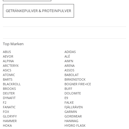
GETRÄNKEPULVER & PROTEINPULVER
Top Marken
ABUS
ADIDAS
AEVOR
ALÉ
ALPINA
AIM'N
ARC'TERYX
ARENA
ASICS
ASSOS
ATOMIC
BABOLAT
BARTS
BIRKENSTOCK
BLACKROLL
BOGNER FIRE+ICE
BROOKS
BUFF
DEUTER
DOLOMITE
DYNAFIT
E9
F2
FALKE
FANATIC
FJÄLLRÄVEN
FOX
GARMIN
GLORYFY
GOREWEAR
HAMMER
HANWAG
HOKA
HYDRO FLASK