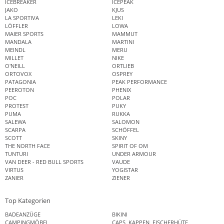
ICEBREAKER
ICEPEAK
JAKO
KJUS
LA SPORTIVA
LEKI
LÖFFLER
LOWA
MAIER SPORTS
MAMMUT
MANDALA
MARTINI
MEINDL
MERU
MILLET
NIKE
O'NEILL
ORTLIEB
ORTOVOX
OSPREY
PATAGONIA
PEAK PERFORMANCE
PEEROTON
PHENIX
POC
POLAR
PROTEST
PUKY
PUMA
RUKKA
SALEWA
SALOMON
SCARPA
SCHÖFFEL
SCOTT
SKINY
THE NORTH FACE
SPIRIT OF OM
TUNTURI
UNDER ARMOUR
VAN DEER - RED BULL SPORTS
VAUDE
VIRTUS
YOGISTAR
ZANIER
ZIENER
Top Kategorien
BADEANZÜGE
BIKINI
CAMPINGMÖBEL
CAPS, KAPPEN, FISCHERHÜTE