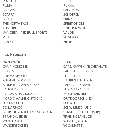
PROTEST
PUKY
PUMA
RUKKA
SALEWA
SALOMON
SCARPA
SCHÖFFEL
SCOTT
SKINY
THE NORTH FACE
SPIRIT OF OM
TUNTURI
UNDER ARMOUR
VAN DEER - RED BULL SPORTS
VAUDE
VIRTUS
YOGISTAR
ZANIER
ZIENER
Top Kategorien
BADEANZÜGE
BIKINI
CAMPINGMÖBEL
CAPS, KAPPEN, FISCHERHÜTE
E-BIKES
FAHRRÄDER | BIKES
FITNESS SHORTS
FLIP FLOPS
FUSSBALLSOCKEN
HAUBEN & MÜTZEN
KINDERTRAGEN & KRAXE
LANGLAUFHOSEN
LAUFSOCKEN
LUFTMATRATZEN
LYCRAS & RASHGUARDS
MOUNTAINBIKE
NORDIC WALKING STÖCKE
OUTDOORSCHUHE
REISETASCHEN
SCOOTER
SCHLAFSACK
SCHWIMMSCHUHE
SPORTUHREN & FITNESSTRACKER
STAND UP PADDLE (SUP)
STRANDKLEIDER
TRAININGSANZÜGE
WANDERSTÖCKE
WANDERJACKEN
WANDERSOCKEN
YOGAMATTEN