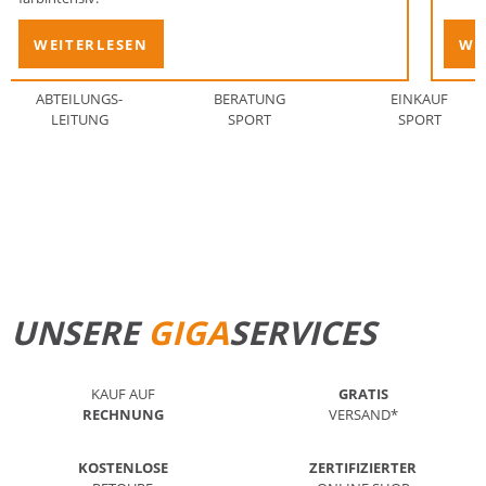
WEITERLESEN
WE
ABTEILUNGS-
BERATUNG
EINKAUF
LEITUNG
SPORT
SPORT
STANDORT FINDEN
MEHR ERFAHREN
UNSERE
GIGA
SERVICES
KAUF AUF
GRATIS
RECHNUNG
VERSAND*
KOSTENLOSE
ZERTIFIZIERTER