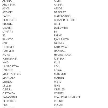
ALPINA
AIM'N
ARC'TERYX
ARENA
ASICS
ASSOS
ATOMIC
BABOLAT
BARTS
BIRKENSTOCK
BLACKROLL
BOGNER FIRE+ICE
BROOKS
BUFF
DEUTER
DOLOMITE
DYNAFIT
E9
F2
FALKE
FANATIC
FJÄLLRÄVEN
FOX
GARMIN
GLORYFY
GOREWEAR
HAMMER
HANWAG
HOKA
HYDRO FLASK
ICEBREAKER
ICEPEAK
JAKO
KJUS
LA SPORTIVA
LEKI
LÖFFLER
LOWA
MAIER SPORTS
MAMMUT
MANDALA
MARTINI
MEINDL
MERU
MILLET
NIKE
O'NEILL
ORTLIEB
ORTOVOX
OSPREY
PATAGONIA
PEAK PERFORMANCE
PEEROTON
PHENIX
POC
POLAR