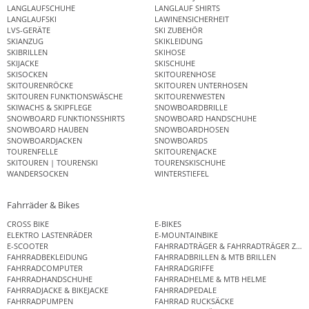
LANGLAUFSCHUHE
LANGLAUF SHIRTS
LANGLAUFSKI
LAWINENSICHERHEIT
LVS-GERÄTE
SKI ZUBEHÖR
SKIANZUG
SKIKLEIDUNG
SKIBRILLEN
SKIHOSE
SKIJACKE
SKISCHUHE
SKISOCKEN
SKITOURENHOSE
SKITOURENRÖCKE
SKITOUREN UNTERHOSEN
SKITOUREN FUNKTIONSWÄSCHE
SKITOURENWESTEN
SKIWACHS & SKIPFLEGE
SNOWBOARDBRILLE
SNOWBOARD FUNKTIONSSHIRTS
SNOWBOARD HANDSCHUHE
SNOWBOARD HAUBEN
SNOWBOARDHOSEN
SNOWBOARDJACKEN
SNOWBOARDS
TOURENFELLE
SKITOURENJACKE
SKITOUREN | TOURENSKI
TOURENSKISCHUHE
WANDERSOCKEN
WINTERSTIEFEL
Fahrräder & Bikes
CROSS BIKE
E-BIKES
ELEKTRO LASTENRÄDER
E-MOUNTAINBIKE
E-SCOOTER
FAHRRADTRÄGER & FAHRRADTRÄGER ZUB
FAHRRADBEKLEIDUNG
FAHRRADBRILLEN & MTB BRILLEN
FAHRRADCOMPUTER
FAHRRADGRIFFE
FAHRRADHANDSCHUHE
FAHRRADHELME & MTB HELME
FAHRRADJACKE & BIKEJACKE
FAHRRADPEDALE
FAHRRADPUMPEN
FAHRRAD RUCKSÄCKE