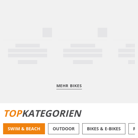
MEHR BIKES
TOP
KATEGORIEN
SWIM & BEACH
OUTDOOR
BIKES & E-BIKES
R