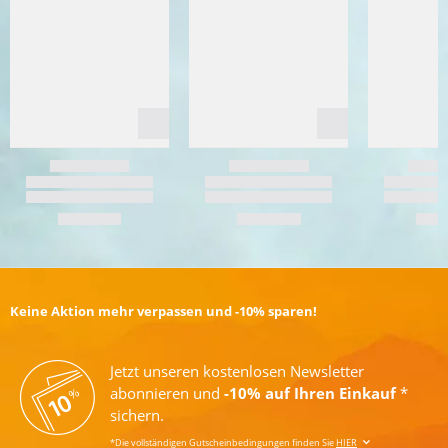
Keine Aktion mehr verpassen und -10% sparen!
Jetzt unseren kostenlosen Newsletter
abonnieren und
-10% auf Ihren Einkauf
*
sichern.
*Die vollständigen Gutscheinbedingungen finden Sie
HIER