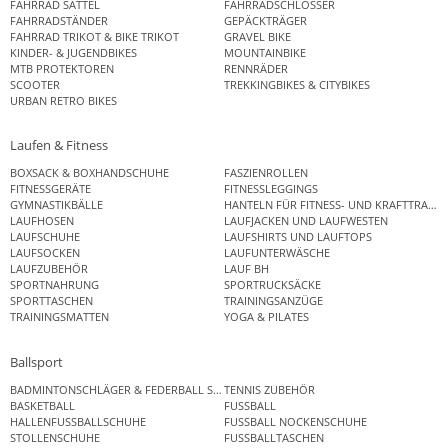
FAHRRAD SATTEL
FAHRRADSCHLÖSSER
FAHRRADSTÄNDER
GEPÄCKTRÄGER
FAHRRAD TRIKOT & BIKE TRIKOT
GRAVEL BIKE
KINDER- & JUGENDBIKES
MOUNTAINBIKE
MTB PROTEKTOREN
RENNRÄDER
SCOOTER
TREKKINGBIKES & CITYBIKES
URBAN RETRO BIKES
Laufen & Fitness
BOXSACK & BOXHANDSCHUHE
FASZIENROLLEN
FITNESSGERÄTE
FITNESSLEGGINGS
GYMNASTIKBÄLLE
HANTELN FÜR FITNESS- UND KRAFTTRAINI
LAUFHOSEN
LAUFJACKEN UND LAUFWESTEN
LAUFSCHUHE
LAUFSHIRTS UND LAUFTOPS
LAUFSOCKEN
LAUFUNTERWÄSCHE
LAUFZUBEHÖR
LAUF BH
SPORTNAHRUNG
SPORTRUCKSÄCKE
SPORTTASCHEN
TRAININGSANZÜGE
TRAININGSMATTEN
YOGA & PILATES
Ballsport
BADMINTONSCHLÄGER & FEDERBALL SETS
TENNIS ZUBEHÖR
BASKETBALL
FUSSBALL
HALLENFUSSBALLSCHUHE
FUSSBALL NOCKENSCHUHE
STOLLENSCHUHE
FUSSBALLTASCHEN