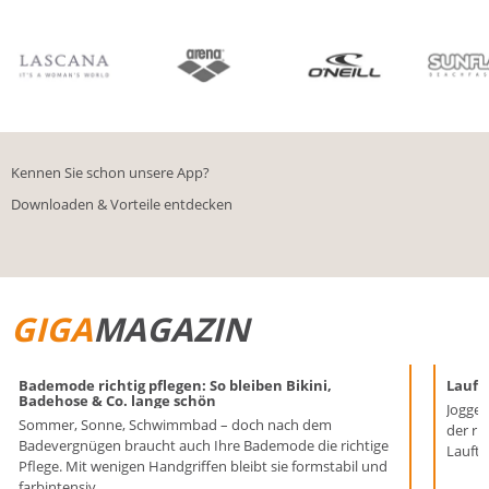
BIKINIS
BADE­SHORTS
Kennen Sie schon unsere App?
Downloaden & Vorteile entdecken
GIGA
MAGAZIN
Bademode richtig pflegen: So bleiben Bikini,
Laufen
Badehose & Co. lange schön
Joggen
Sommer, Sonne, Schwimmbad – doch nach dem
der ri
Badevergnügen braucht auch Ihre Bademode die richtige
Lauftr
Pflege. Mit wenigen Handgriffen bleibt sie formstabil und
farbintensiv.