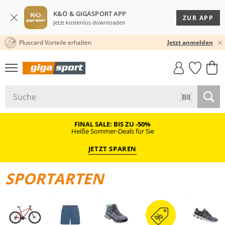
K&Ö & GIGASPORT APP
ZUR APP
Jetzt kostenlos downloaden
Pluscard Vorteile erhalten
30 TAGE RÜCKGABERECHT
Jetzt anmelden
GIGASTYLE
FAHRRAD­
CLICK &
CLICK &
MUST-HAVE
LEASING
COLLECT
RESERVE
FINAL SALE: BIS ZU -50%
Heiße Sommer-Deals für Sie
JETZT SPAREN
SPORTARTEN