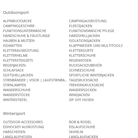
Outdoorsport
ALPINRUCKSÄCKE
CAMPINGAUSRÜSTUNG
CAMPINGGESCHIRR
FLEECEJACKEN
FUNKTIONSUNTERWÄSCHE
FUNKTIONSWÄSCHE PFLEGE
HANDSCHUHE & FÄUSTLINGE
HARDSHELLJACKEN
HAUBEN & MÜTZEN
ISOLATIONSJACKEN
ISOMATTEN
KLAPPMESSER UND MULTITOOLS
KLETTERAUSRÜSTUNG
KLETTERGURTE
KLETTERHELME
KLETTERSCHUHE
KLETTERSTEIGSETS
REGENHOSEN
REGENJACKEN
RUCKSACKZUBEHÖR
SCHLAFSACK
SCHNEESCHUHE
SOFTSHELLJACKEN
SPORTLICHE WINTERJACKEN
STIRNBÄNDER | VISOR | LAUFSTIRNBAND
TAGESRUCKSÄCKE
STIRNLAMPEN
TREKKINGRUCKSÄCKE
WANDERSCHUHE
WANDERSOCKEN
WANDERSTÖCKE
WINDJACKEN
WINTERSTIEFEL
ZIP OFF HOSEN
Wintersport
OUTDOOR ACCESSOIRES
BOB & RODEL
EISHOCKEY AUSRÜSTUNG
EISLAUFSCHUHE
HARSCHEISEN
SKIHELM
LANGLAUFHOSEN
LANGLAUFJACKEN