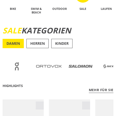
BIKE
SWIM &
OUTDOOR
SALE
LAUFEN
BEACH
SALE
KATEGORIEN
JETZT ENTDECKEN
DAMEN
HERREN
KINDER
OUTDOOR
RU
HIGHLIGHTS
MEHR FÜR SIE