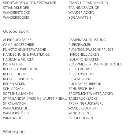
SPORTUHREN & FITNESSTRACKER
STAND UP PADDLE (SUP)
STRANDKLEIDER
TRAININGSANZÜGE
WANDERSTÖCKE
WANDERJACKEN
WANDERSOCKEN
YOGAMATTEN
Outdoorsport
ALPINRUCKSÄCKE
CAMPINGAUSRÜSTUNG
CAMPINGGESCHIRR
FLEECEJACKEN
FUNKTIONSUNTERWÄSCHE
FUNKTIONSWÄSCHE PFLEGE
HANDSCHUHE & FÄUSTLINGE
HARDSHELLJACKEN
HAUBEN & MÜTZEN
ISOLATIONSJACKEN
ISOMATTEN
KLAPPMESSER UND MULTITOOLS
KLETTERAUSRÜSTUNG
KLETTERGURTE
KLETTERHELME
KLETTERSCHUHE
KLETTERSTEIGSETS
REGENHOSEN
REGENJACKEN
RUCKSACKZUBEHÖR
SCHLAFSACK
SCHNEESCHUHE
SOFTSHELLJACKEN
SPORTLICHE WINTERJACKEN
STIRNBÄNDER | VISOR | LAUFSTIRNBAND
TAGESRUCKSÄCKE
STIRNLAMPEN
TREKKINGRUCKSÄCKE
WANDERSCHUHE
WANDERSOCKEN
WANDERSTÖCKE
WINDJACKEN
WINTERSTIEFEL
ZIP OFF HOSEN
Wintersport