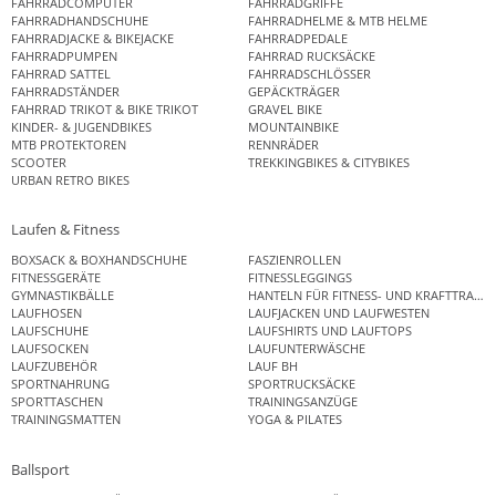
FAHRRADCOMPUTER
FAHRRADGRIFFE
FAHRRADHANDSCHUHE
FAHRRADHELME & MTB HELME
FAHRRADJACKE & BIKEJACKE
FAHRRADPEDALE
FAHRRADPUMPEN
FAHRRAD RUCKSÄCKE
FAHRRAD SATTEL
FAHRRADSCHLÖSSER
FAHRRADSTÄNDER
GEPÄCKTRÄGER
FAHRRAD TRIKOT & BIKE TRIKOT
GRAVEL BIKE
KINDER- & JUGENDBIKES
MOUNTAINBIKE
MTB PROTEKTOREN
RENNRÄDER
SCOOTER
TREKKINGBIKES & CITYBIKES
URBAN RETRO BIKES
Laufen & Fitness
BOXSACK & BOXHANDSCHUHE
FASZIENROLLEN
FITNESSGERÄTE
FITNESSLEGGINGS
GYMNASTIKBÄLLE
HANTELN FÜR FITNESS- UND KRAFTTRAINI
LAUFHOSEN
LAUFJACKEN UND LAUFWESTEN
LAUFSCHUHE
LAUFSHIRTS UND LAUFTOPS
LAUFSOCKEN
LAUFUNTERWÄSCHE
LAUFZUBEHÖR
LAUF BH
SPORTNAHRUNG
SPORTRUCKSÄCKE
SPORTTASCHEN
TRAININGSANZÜGE
TRAININGSMATTEN
YOGA & PILATES
Ballsport