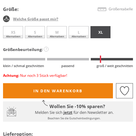
Größe:
Größentabelle
Welche Größe passt mir?
XS
S
M
L
XL
Alternativen
Alternativen
Alternativen
Alternativen
Größenbeurteilung:
?
klein / schmal geschnitten
passend
groß / weit geschnitten
Achtung:
Nur noch 3 Stück verfügbar!
IN DEN WARENKORB
Wollen Sie -10% sparen?
Melden Sie sich
jetzt
für den Newsletter an.
Beachten Sie die Gutscheinbedingungen.
Lieferoption: