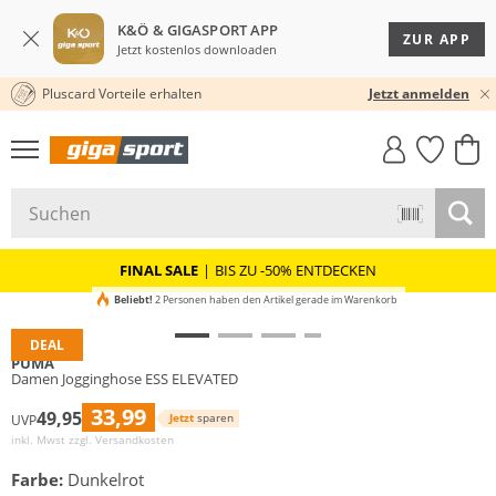
K&Ö & GIGASPORT APP
ZUR APP
Jetzt kostenlos downloaden
Pluscard Vorteile erhalten
★★★★★ 4,8 / 5,0 STERNE
Jetzt anmelden
GIGASTYLE
FAHRRAD­
CLICK &
CLICK &
MUST-HAVE
LEASING
COLLECT
RESERVE
FINAL SALE
|
BIS ZU -50% ENTDECKEN
Beliebt!
2 Personen haben den Artikel gerade im Warenkorb
DEAL
PUMA
Damen Jogginghose ESS ELEVATED
33,99
49,95
Jetzt
sparen
UVP
inkl. Mwst zzgl.
Versandkosten
Farbe:
Dunkelrot