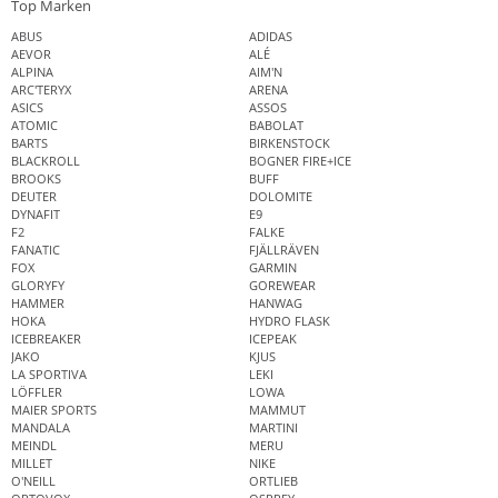
Top Marken
ABUS
ADIDAS
AEVOR
ALÉ
ALPINA
AIM'N
ARC'TERYX
ARENA
ASICS
ASSOS
ATOMIC
BABOLAT
BARTS
BIRKENSTOCK
BLACKROLL
BOGNER FIRE+ICE
BROOKS
BUFF
DEUTER
DOLOMITE
DYNAFIT
E9
F2
FALKE
FANATIC
FJÄLLRÄVEN
FOX
GARMIN
GLORYFY
GOREWEAR
HAMMER
HANWAG
HOKA
HYDRO FLASK
ICEBREAKER
ICEPEAK
JAKO
KJUS
LA SPORTIVA
LEKI
LÖFFLER
LOWA
MAIER SPORTS
MAMMUT
MANDALA
MARTINI
MEINDL
MERU
MILLET
NIKE
O'NEILL
ORTLIEB