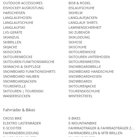
OUTDOOR ACCESSOIRES
BOB & RODEL
EISHOCKEY AUSRÜSTUNG
EISLAUFSCHUHE
HARSCHEISEN
SKIHELM
LANGLAUFHOSEN
LANGLAUFJACKEN
LANGLAUFSCHUHE
LANGLAUF SHIRTS
LANGLAUFSKI
LAWINENSICHERHEIT
LVS-GERÄTE
SKI ZUBEHÖR
SKIANZUG
SKIKLEIDUNG
SKIBRILLEN
SKIHOSE
SKIJACKE
SKISCHUHE
SKISOCKEN
SKITOURENHOSE
SKITOURENRÖCKE
SKITOUREN UNTERHOSEN
SKITOUREN FUNKTIONSWÄSCHE
SKITOURENWESTEN
SKIWACHS & SKIPFLEGE
SNOWBOARDBRILLE
SNOWBOARD FUNKTIONSSHIRTS
SNOWBOARD HANDSCHUHE
SNOWBOARD HAUBEN
SNOWBOARDHOSEN
SNOWBOARDJACKEN
SNOWBOARDS
TOURENFELLE
SKITOURENJACKE
SKITOUREN | TOURENSKI
TOURENSKISCHUHE
WANDERSOCKEN
WINTERSTIEFEL
Fahrräder & Bikes
CROSS BIKE
E-BIKES
ELEKTRO LASTENRÄDER
E-MOUNTAINBIKE
E-SCOOTER
FAHRRADTRÄGER & FAHRRADTRÄGER ZUB
FAHRRADBEKLEIDUNG
FAHRRADBRILLEN & MTB BRILLEN