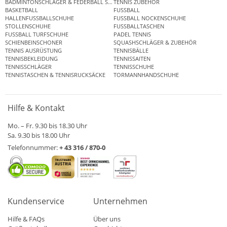
BADMINTONSCHLÄGER & FEDERBALL SETS
TENNIS ZUBEHÖR
BASKETBALL
FUSSBALL
HALLENFUSSBALLSCHUHE
FUSSBALL NOCKENSCHUHE
STOLLENSCHUHE
FUSSBALLTASCHEN
FUSSBALL TURFSCHUHE
PADEL TENNIS
SCHIENBEINSCHONER
SQUASHSCHLÄGER & ZUBEHÖR
TENNIS AUSRÜSTUNG
TENNISBÄLLE
TENNISBEKLEIDUNG
TENNISSAITEN
TENNISSCHLÄGER
TENNISSCHUHE
TENNISTASCHEN & TENNISRUCKSÄCKE
TORMANNHANDSCHUHE
Hilfe & Kontakt
Mo. – Fr. 9.30 bis 18.30 Uhr
Sa. 9.30 bis 18.00 Uhr
Telefonnummer:
+ 43 316 / 870-0
Kundenservice
Unternehmen
Hilfe & FAQs
Über uns