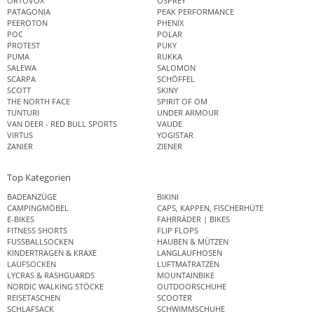
ORTOVOX
OSPREY
PATAGONIA
PEAK PERFORMANCE
PEEROTON
PHENIX
POC
POLAR
PROTEST
PUKY
PUMA
RUKKA
SALEWA
SALOMON
SCARPA
SCHÖFFEL
SCOTT
SKINY
THE NORTH FACE
SPIRIT OF OM
TUNTURI
UNDER ARMOUR
VAN DEER - RED BULL SPORTS
VAUDE
VIRTUS
YOGISTAR
ZANIER
ZIENER
Top Kategorien
BADEANZÜGE
BIKINI
CAMPINGMÖBEL
CAPS, KAPPEN, FISCHERHÜTE
E-BIKES
FAHRRÄDER | BIKES
FITNESS SHORTS
FLIP FLOPS
FUSSBALLSOCKEN
HAUBEN & MÜTZEN
KINDERTRAGEN & KRAXE
LANGLAUFHOSEN
LAUFSOCKEN
LUFTMATRATZEN
LYCRAS & RASHGUARDS
MOUNTAINBIKE
NORDIC WALKING STÖCKE
OUTDOORSCHUHE
REISETASCHEN
SCOOTER
SCHLAFSACK
SCHWIMMSCHUHE