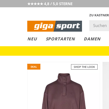
★★★★★ 4,8 / 5,0 STERNE
ZU KASTNER
GIGAGREEN
GIGASTYLE
FAHRRAD­
CLICK &
CLICK &
NEU
SPORTARTEN
DAMEN
LEASING
COLLECT
RESERVE
DEAL
SHOP THE LOOK