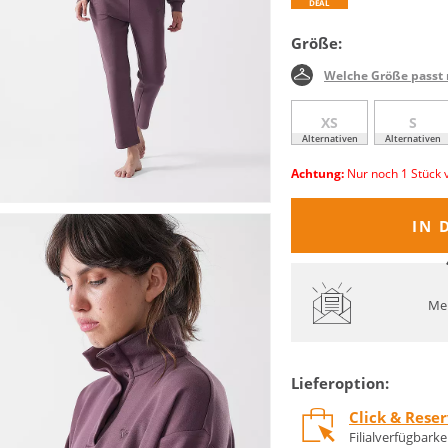
DEAL
Größe:
Welche Größe passt 
XS
S
Alternativen
Alternativen
Achtung:
Nur noch 1 Stück 
IN 
Mel
Lieferoption:
Click & Rese
Filialverfügbark