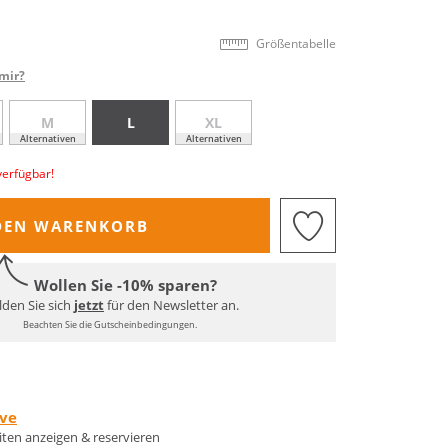
Größentabelle
mir?
M
L
XL
Alternativen
Alternativen
verfügbar!
DEN WARENKORB
Wollen Sie -10% sparen?
den Sie sich
jetzt
für den Newsletter an.
Beachten Sie die Gutscheinbedingungen.
rve
eiten anzeigen & reservieren