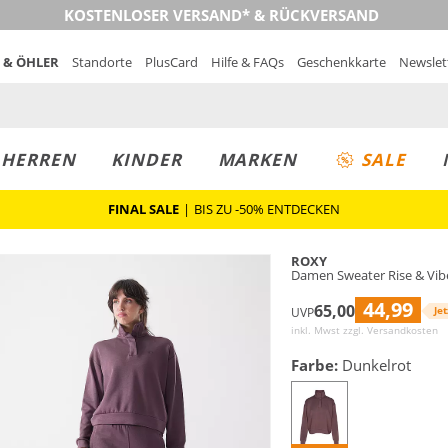
KOSTENLOSER VERSAND* & RÜCKVERSAND
 & ÖHLER
Standorte
PlusCard
Hilfe & FAQs
Geschenkkarte
Newslet
MUST-HAVE
PREIS & WERT
SALE
HERREN
KINDER
MARKEN
SALE
FINAL SALE
|
BIS ZU -50% ENTDECKEN
ROXY
Damen Sweater Rise & Vib
44,99
65,00
Jet
UVP
inkl. Mwst zzgl.
Versandkosten
Farbe:
Dunkelrot