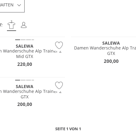
HAFTEN
EX
GORE-TEX
T:
®
Vibram®
SALEWA
SALEWA
Damen Wanderschuhe Alp Tra
n Wanderschuhe Alp Trainer 2
GTX
EX
Mid GTX
200,00
®
220,00
tig
SALEWA
n Wanderschuhe Alp Trainer 2
GTX
200,00
SEITE 1 VON 1