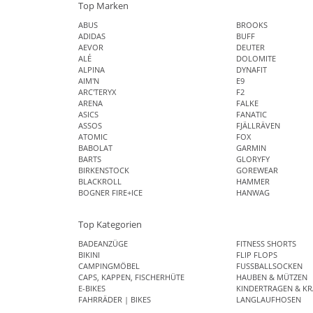
Top Marken
ABUS
BROOKS
ADIDAS
BUFF
AEVOR
DEUTER
ALÉ
DOLOMITE
ALPINA
DYNAFIT
AIM'N
E9
ARC'TERYX
F2
ARENA
FALKE
ASICS
FANATIC
ASSOS
FJÄLLRÄVEN
ATOMIC
FOX
BABOLAT
GARMIN
BARTS
GLORYFY
BIRKENSTOCK
GOREWEAR
BLACKROLL
HAMMER
BOGNER FIRE+ICE
HANWAG
Top Kategorien
BADEANZÜGE
FITNESS SHORTS
BIKINI
FLIP FLOPS
CAMPINGMÖBEL
FUSSBALLSOCKEN
CAPS, KAPPEN, FISCHERHÜTE
HAUBEN & MÜTZEN
E-BIKES
KINDERTRAGEN & KR
FAHRRÄDER | BIKES
LANGLAUFHOSEN