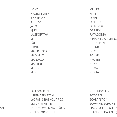
HOKA
MILLET
HYDRO FLASK
NIKE
ICEBREAKER
O'NEILL
ICEPEAK
ORTLIEB
JAKO
ORTOVOX
KJUS
OSPREY
LA SPORTIVA
PATAGONIA
LEKI
PEAK PERFORMANC
LÖFFLER
PEEROTON
LOWA
PHENIX
MAIER SPORTS
POC
MAMMUT
POLAR
MANDALA
PROTEST
MARTINI
PUKY
MEINDL
PUMA
MERU
RUKKA
LAUFSOCKEN
REISETASCHEN
LUFTMATRATZEN
SCOOTER
LYCRAS & RASHGUARDS
SCHLAFSACK
MOUNTAINBIKE
SCHWIMMSCHUHE
AXE
NORDIC WALKING STÖCKE
SPORTUHREN & FIT
OUTDOORSCHUHE
STAND UP PADDLE (