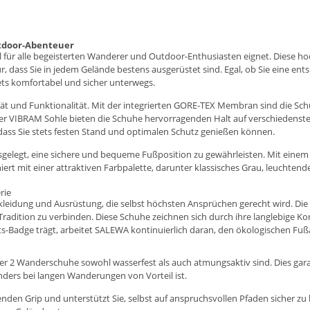
Outdoor-Abenteuer
ideal für alle begeisterten Wanderer und Outdoor-Enthusiasten eignet. Dies
 dass Sie in jedem Gelände bestens ausgerüstet sind. Egal, ob Sie eine e
tets komfortabel und sicher unterwegs.
tät und Funktionalität. Mit der integrierten GORE-TEX Membran sind die S
er VIBRAM Sohle bieten die Schuhe hervorragenden Halt auf verschiedenste
dass Sie stets festen Stand und optimalen Schutz genießen können.
 ausgelegt, eine sichere und bequeme Fußposition zu gewährleisten. Mit ein
rt mit einer attraktiven Farbpalette, darunter klassisches Grau, leuchtend
rie
eidung und Ausrüstung, die selbst höchsten Ansprüchen gerecht wird. Die 
radition zu verbinden. Diese Schuhe zeichnen sich durch ihre langlebige Ko
ts-Badge trägt, arbeitet SALEWA kontinuierlich daran, den ökologischen Fu
ner 2 Wanderschuhe sowohl wasserfest als auch atmungsaktiv sind. Dies gara
nders bei langen Wanderungen von Vorteil ist.
den Grip und unterstützt Sie, selbst auf anspruchsvollen Pfaden sicher zu 