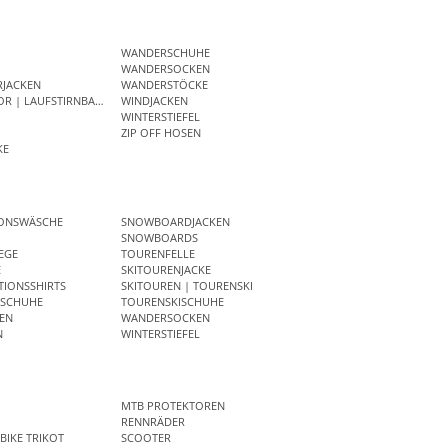
WANDERSCHUHE
WANDERSOCKEN
RJACKEN
WANDERSTÖCKE
OR | LAUFSTIRNBAND
WINDJACKEN
WINTERSTIEFEL
ZIP OFF HOSEN
KE
IONSWÄSCHE
SNOWBOARDJACKEN
SNOWBOARDS
EGE
TOURENFELLE
E
SKITOURENJACKE
IONSSHIRTS
SKITOUREN | TOURENSKI
SCHUHE
TOURENSKISCHUHE
EN
WANDERSOCKEN
N
WINTERSTIEFEL
MTB PROTEKTOREN
RENNRÄDER
BIKE TRIKOT
SCOOTER