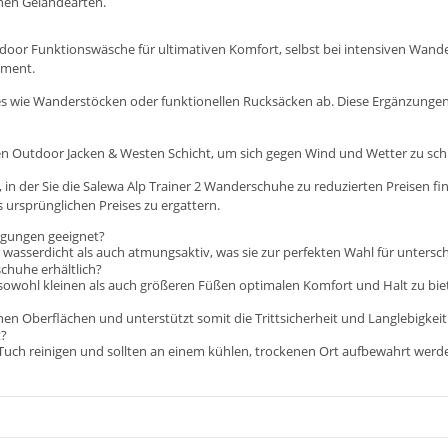
enen Geländearten.
door Funktionswäsche
für ultimativen Komfort, selbst bei intensiven Wan
ement.
es
wie Wanderstöcken oder funktionellen Rucksäcken ab. Diese Ergänzungen 
en
Outdoor Jacken & Westen
Schicht, um sich gegen Wind und Wetter zu sch
t, in der Sie die Salewa Alp Trainer 2 Wanderschuhe zu reduzierten Preisen 
ursprünglichen Preises zu ergattern.
ingungen geeignet?
wasserdicht als auch atmungsaktiv, was sie zur perfekten Wahl für unters
chuhe erhältlich?
 sowohl kleinen als auch größeren Füßen optimalen Komfort und Halt zu bie
nen Oberflächen und unterstützt somit die Trittsicherheit und Langlebigkeit
t?
 Tuch reinigen und sollten an einem kühlen, trockenen Ort aufbewahrt werd