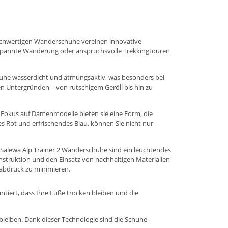
e hochwertigen Wanderschuhe vereinen innovative
ntspannte Wanderung oder anspruchsvolle Trekkingtouren
chuhe wasserdicht und atmungsaktiv, was besonders bei
n Untergründen – von rutschigem Geröll bis hin zu
em Fokus auf Damenmodelle bieten sie eine Form, die
es Rot und erfrischendes Blau, können Sie nicht nur
Salewa Alp Trainer 2 Wanderschuhe sind ein leuchtendes
nstruktion und den Einsatz von nachhaltigen Materialien
ßabdruck zu minimieren.
ntiert, dass Ihre Füße trocken bleiben und die
bleiben. Dank dieser Technologie sind die Schuhe