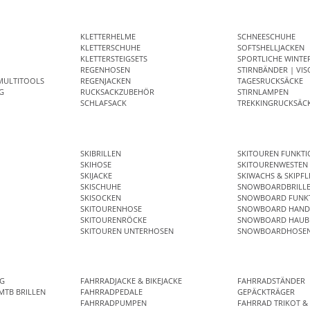
KLETTERHELME
SCHNEESCHUHE
KLETTERSCHUHE
SOFTSHELLJACKEN
KLETTERSTEIGSETS
SPORTLICHE WINTE
REGENHOSEN
STIRNBÄNDER | VIS
MULTITOOLS
REGENJACKEN
TAGESRUCKSÄCKE
G
RUCKSACKZUBEHÖR
STIRNLAMPEN
SCHLAFSACK
TREKKINGRUCKSÄC
SKIBRILLEN
SKITOUREN FUNKT
SKIHOSE
SKITOURENWESTEN
SKIJACKE
SKIWACHS & SKIPFL
SKISCHUHE
SNOWBOARDBRILL
SKISOCKEN
SNOWBOARD FUNKT
SKITOURENHOSE
SNOWBOARD HAND
SKITOURENRÖCKE
SNOWBOARD HAUB
SKITOUREN UNTERHOSEN
SNOWBOARDHOSE
NG
FAHRRADJACKE & BIKEJACKE
FAHRRADSTÄNDER
MTB BRILLEN
FAHRRADPEDALE
GEPÄCKTRÄGER
R
FAHRRADPUMPEN
FAHRRAD TRIKOT & 