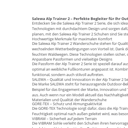
Salewa Alp Trainer 2 – Perfekte Begleiter für Ihr 
Entdecken Sie die Salewa Alp Trainer 2 Serie, die sich 
Technologien mit durchdachtem Design und sorgen dafür,
planen, mit den Salewa Alp Trainer 2 Schuhen sind Sie s
Hochwertige Merkmale für maximalen Komfort
Die Salewa Alp Trainer 2 Wanderschuhe stehen für Quali
wechselnden Wetterbedingungen von Vorteil ist. Dank d
feuchten Waldwegen. Diese Technologien stellen sicher, 
Anpassbare Passformen und vielseitige Designs
Die Passform der Alp Trainer 2 Serie ist speziell darauf
optimal an weibliche Fußkonturen angepasst ist. Kombinie
funktional, sondern auch stilvoll auftreten.
SALEWA – Qualität und Innovation in der Alp Trainer 2 Se
Die Marke
SALEWA
steht für herausragende Outdoor-Bekl
Beispiel für das Engagement der Marke, Innovation und T
aus. Auch wenn nur ein Modell aktuell das Nachhaltigkei
Materialien und Qualität der Wanderschuhe
GORE-TEX – Schutz und Atmungsaktivität
Die GORE-TEX Technologie sorgt dafür, dass die Alp Trai
Feuchtigkeit optimal nach außen geleitet wird, was beso
VIBRAM – Sicherheit auf jedem Terrain
Die VIBRAM Sohle verleiht den Schuhen ihren hervorragen