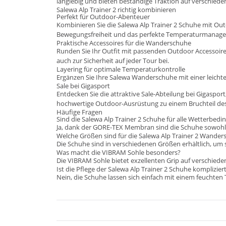
langlebig und bieten beständige Traktion auf verschied
Salewa Alp Trainer 2 richtig kombinieren
Perfekt für Outdoor-Abenteuer
Kombinieren Sie die Salewa Alp Trainer 2 Schuhe mit
Out
Bewegungsfreiheit und das perfekte Temperaturmanag
Praktische Accessoires für die Wanderschuhe
Runden Sie Ihr Outfit mit passenden
Outdoor Accessoir
auch zur Sicherheit auf jeder Tour bei.
Layering für optimale Temperaturkontrolle
Ergänzen Sie Ihre Salewa Wanderschuhe mit einer leicht
Sale bei Gigasport
Entdecken Sie die attraktive Sale-Abteilung bei Gigaspor
hochwertige Outdoor-Ausrüstung zu einem Bruchteil des 
Häufige Fragen
Sind die Salewa Alp Trainer 2 Schuhe für alle Wetterbed
Ja, dank der GORE-TEX Membran sind die Schuhe sowohl 
Welche Größen sind für die Salewa Alp Trainer 2 Wanders
Die Schuhe sind in verschiedenen Größen erhältlich, um
Was macht die VIBRAM Sohle besonders?
Die VIBRAM Sohle bietet exzellenten Grip auf verschiede
Ist die Pflege der Salewa Alp Trainer 2 Schuhe komplizier
Nein, die Schuhe lassen sich einfach mit einem feuchten