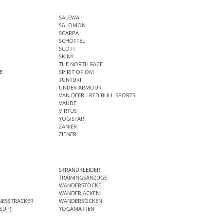
SALEWA
SALOMON
SCARPA
SCHÖFFEL
SCOTT
SKINY
THE NORTH FACE
E
SPIRIT OF OM
TUNTURI
UNDER ARMOUR
VAN DEER - RED BULL SPORTS
VAUDE
VIRTUS
YOGISTAR
ZANIER
ZIENER
STRANDKLEIDER
TRAININGSANZÜGE
WANDERSTÖCKE
WANDERJACKEN
NESSTRACKER
WANDERSOCKEN
SUP)
YOGAMATTEN