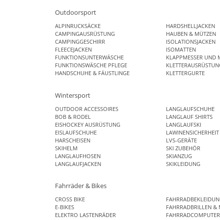
Outdoorsport
ALPINRUCKSÄCKE
HARDSHELLJACKEN
CAMPINGAUSRÜSTUNG
HAUBEN & MÜTZEN
CAMPINGGESCHIRR
ISOLATIONSJACKEN
FLEECEJACKEN
ISOMATTEN
FUNKTIONSUNTERWÄSCHE
KLAPPMESSER UND 
FUNKTIONSWÄSCHE PFLEGE
KLETTERAUSRÜSTUN
HANDSCHUHE & FÄUSTLINGE
KLETTERGURTE
Wintersport
OUTDOOR ACCESSOIRES
LANGLAUFSCHUHE
BOB & RODEL
LANGLAUF SHIRTS
EISHOCKEY AUSRÜSTUNG
LANGLAUFSKI
EISLAUFSCHUHE
LAWINENSICHERHEIT
HARSCHEISEN
LVS-GERÄTE
SKIHELM
SKI ZUBEHÖR
LANGLAUFHOSEN
SKIANZUG
LANGLAUFJACKEN
SKIKLEIDUNG
Fahrräder & Bikes
CROSS BIKE
FAHRRADBEKLEIDU
E-BIKES
FAHRRADBRILLEN & 
ELEKTRO LASTENRÄDER
FAHRRADCOMPUTE