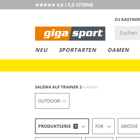
★★★★★ 4,8 / 5,0 STERNE
ZU KASTNER
GIGAGREEN
GIGASTYLE
FAHRRAD­
CLICK &
CLICK &
NEU
SPORTARTEN
DAMEN
LEASING
COLLECT
RESERVE
SALEWA ALP TRAINER 2
4 Artikel
OUTDOOR
(4)
PRODUKTSERIE
1
FÜR
GRÖSSE