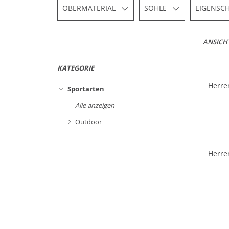
OBERMATERIAL
SOHLE
EIGENSC
GORE-T
ANSICH
Vibram
KATEGORIE
Herre
Sportarten
GORE-T
Alle anzeigen
Vibram
Nachhal
Outdoor
Herre