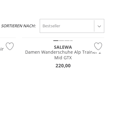
GORE-TEX
SORTIEREN NACH:
Vibram®
SALEWA
iner 2
Damen Wanderschuhe Alp Trainer 2
Mid GTX
220,00