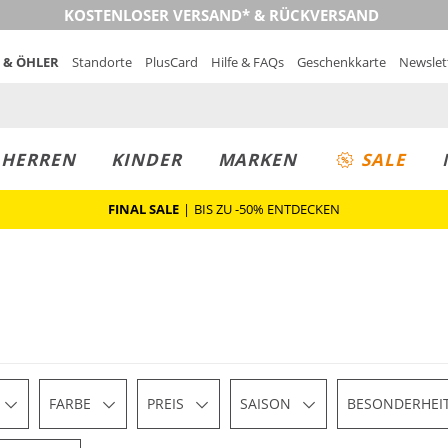
KOSTENLOSER VERSAND* & RÜCKVERSAND
 & ÖHLER
Standorte
PlusCard
Hilfe & FAQs
Geschenkkarte
Newslet
MUST-HAVE
PREIS & WERT
SALE
HERREN
KINDER
MARKEN
SALE
FINAL SALE
|
BIS ZU -50% ENTDECKEN
FARBE
PREIS
SAISON
BESONDERHEI