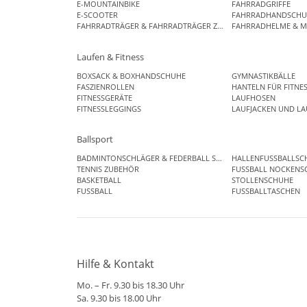
E-MOUNTAINBIKE
FAHRRADGRIFFE
E-SCOOTER
FAHRRADHANDSCHU
FAHRRADTRÄGER & FAHRRADTRÄGER ZUBEHÖR
FAHRRADHELME & M
Laufen & Fitness
BOXSACK & BOXHANDSCHUHE
GYMNASTIKBÄLLE
FASZIENROLLEN
HANTELN FÜR FITNE
FITNESSGERÄTE
LAUFHOSEN
FITNESSLEGGINGS
LAUFJACKEN UND L
Ballsport
BADMINTONSCHLÄGER & FEDERBALL SETS
HALLENFUSSBALLSC
TENNIS ZUBEHÖR
FUSSBALL NOCKENS
BASKETBALL
STOLLENSCHUHE
FUSSBALL
FUSSBALLTASCHEN
Hilfe & Kontakt
Mo. – Fr. 9.30 bis 18.30 Uhr
Sa. 9.30 bis 18.00 Uhr