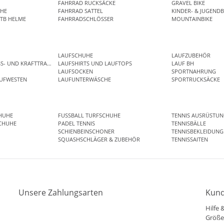
FAHRRAD RUCKSÄCKE
GRAVEL BIKE
HE
FAHRRAD SATTEL
KINDER- & JUGENDB
TB HELME
FAHRRADSCHLÖSSER
MOUNTAINBIKE
LAUFSCHUHE
LAUFZUBEHÖR
SS- UND KRAFTTRAINING
LAUFSHIRTS UND LAUFTOPS
LAUF BH
LAUFSOCKEN
SPORTNAHRUNG
AUFWESTEN
LAUFUNTERWÄSCHE
SPORTRUCKSÄCKE
HUHE
FUSSBALL TURFSCHUHE
TENNIS AUSRÜSTUN
CHUHE
PADEL TENNIS
TENNISBÄLLE
SCHIENBEINSCHONER
TENNISBEKLEIDUNG
SQUASHSCHLÄGER & ZUBEHÖR
TENNISSAITEN
Unsere Zahlungsarten
Kund
Hilfe 
Mastercard
Visa
Diners
Applepay
Amazon
Größe