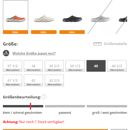
DEAL
DEAL
DEAL
Größe:
Größentabelle
Welche Größe passt mir?
37 1/3
38
38 2/3
39 1/3
40
40 2/3
Alternativen
Alternativen
Alternativen
Alternativen
Alternativen
41 1/3
42
42 2/3
Alternativen
Alternativen
Alternativen
Größenbeurteilung:
?
klein / schmal geschnitten
passend
groß / weit geschnitten
Achtung:
Nur noch 1 Stück verfügbar!