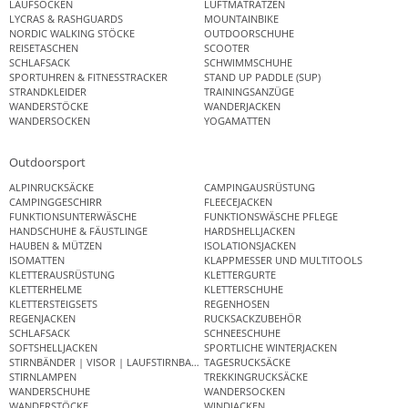
LAUFSOCKEN
LUFTMATRATZEN
LYCRAS & RASHGUARDS
MOUNTAINBIKE
NORDIC WALKING STÖCKE
OUTDOORSCHUHE
REISETASCHEN
SCOOTER
SCHLAFSACK
SCHWIMMSCHUHE
SPORTUHREN & FITNESSTRACKER
STAND UP PADDLE (SUP)
STRANDKLEIDER
TRAININGSANZÜGE
WANDERSTÖCKE
WANDERJACKEN
WANDERSOCKEN
YOGAMATTEN
Outdoorsport
ALPINRUCKSÄCKE
CAMPINGAUSRÜSTUNG
CAMPINGGESCHIRR
FLEECEJACKEN
FUNKTIONSUNTERWÄSCHE
FUNKTIONSWÄSCHE PFLEGE
HANDSCHUHE & FÄUSTLINGE
HARDSHELLJACKEN
HAUBEN & MÜTZEN
ISOLATIONSJACKEN
ISOMATTEN
KLAPPMESSER UND MULTITOOLS
KLETTERAUSRÜSTUNG
KLETTERGURTE
KLETTERHELME
KLETTERSCHUHE
KLETTERSTEIGSETS
REGENHOSEN
REGENJACKEN
RUCKSACKZUBEHÖR
SCHLAFSACK
SCHNEESCHUHE
SOFTSHELLJACKEN
SPORTLICHE WINTERJACKEN
STIRNBÄNDER | VISOR | LAUFSTIRNBAND
TAGESRUCKSÄCKE
STIRNLAMPEN
TREKKINGRUCKSÄCKE
WANDERSCHUHE
WANDERSOCKEN
WANDERSTÖCKE
WINDJACKEN