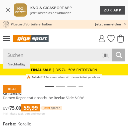
K&Ö & GIGASPORT APP
ZUR APP
Jetzt kostenlos downloaden
Pluscard Vorteile erhalten
30 TAGE RÜCKGABERECHT
Jetzt anmelden
GIGASTYLE
FAHRRAD­
CLICK &
CLICK &
MUST-HAVE
LEASING
COLLECT
RESERVE
Nachhaltig
FINAL SALE
|
BIS ZU -50% ENTDECKEN
Beliebt!
11 Personen sehen sich diesen Artikel gerade an
DEAL
SALOMON
Damen Regenerationsschuhe Reelax Slide 6.0 W
59,99
75,00
Jetzt
sparen
UVP
inkl. Mwst zzgl.
Versandkosten
Farbe:
Koralle