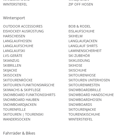
WINTERSTIEFEL
ZIP OFF HOSEN
Wintersport
OUTDOOR ACCESSOIRES
BOB & RODEL
EISHOCKEY AUSRÜSTUNG
EISLAUFSCHUHE
HARSCHEISEN
SKIHELM
LANGLAUFHOSEN
LANGLAUFJACKEN
LANGLAUFSCHUHE
LANGLAUF SHIRTS
LANGLAUFSKI
LAWINENSICHERHEIT
LVS-GERÄTE
SKI ZUBEHÖR
SKIANZUG
SKIKLEIDUNG
SKIBRILLEN
SKIHOSE
SKIJACKE
SKISCHUHE
SKISOCKEN
SKITOURENHOSE
SKITOURENRÖCKE
SKITOUREN UNTERHOSEN
SKITOUREN FUNKTIONSWÄSCHE
SKITOURENWESTEN
SKIWACHS & SKIPFLEGE
SNOWBOARDBRILLE
SNOWBOARD FUNKTIONSSHIRTS
SNOWBOARD HANDSCHUHE
SNOWBOARD HAUBEN
SNOWBOARDHOSEN
SNOWBOARDJACKEN
SNOWBOARDS
TOURENFELLE
SKITOURENJACKE
SKITOUREN | TOURENSKI
TOURENSKISCHUHE
WANDERSOCKEN
WINTERSTIEFEL
Fahrräder & Bikes