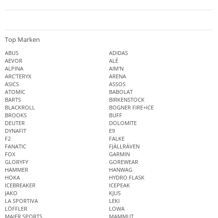
Top Marken
ABUS
ADIDAS
AEVOR
ALÉ
ALPINA
AIM'N
ARC'TERYX
ARENA
ASICS
ASSOS
ATOMIC
BABOLAT
BARTS
BIRKENSTOCK
BLACKROLL
BOGNER FIRE+ICE
BROOKS
BUFF
DEUTER
DOLOMITE
DYNAFIT
E9
F2
FALKE
FANATIC
FJÄLLRÄVEN
FOX
GARMIN
GLORYFY
GOREWEAR
HAMMER
HANWAG
HOKA
HYDRO FLASK
ICEBREAKER
ICEPEAK
JAKO
KJUS
LA SPORTIVA
LEKI
LÖFFLER
LOWA
MAIER SPORTS
MAMMUT