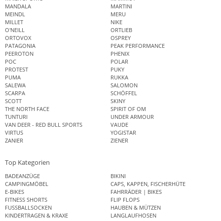
MANDALA
MARTINI
MEINDL
MERU
MILLET
NIKE
O'NEILL
ORTLIEB
ORTOVOX
OSPREY
PATAGONIA
PEAK PERFORMANCE
PEEROTON
PHENIX
POC
POLAR
PROTEST
PUKY
PUMA
RUKKA
SALEWA
SALOMON
SCARPA
SCHÖFFEL
SCOTT
SKINY
THE NORTH FACE
SPIRIT OF OM
TUNTURI
UNDER ARMOUR
VAN DEER - RED BULL SPORTS
VAUDE
VIRTUS
YOGISTAR
ZANIER
ZIENER
Top Kategorien
BADEANZÜGE
BIKINI
CAMPINGMÖBEL
CAPS, KAPPEN, FISCHERHÜTE
E-BIKES
FAHRRÄDER | BIKES
FITNESS SHORTS
FLIP FLOPS
FUSSBALLSOCKEN
HAUBEN & MÜTZEN
KINDERTRAGEN & KRAXE
LANGLAUFHOSEN