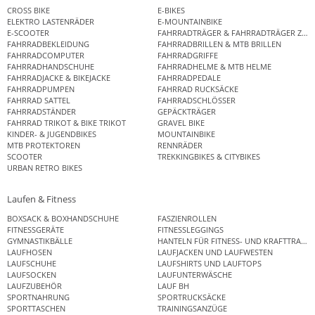
CROSS BIKE
E-BIKES
ELEKTRO LASTENRÄDER
E-MOUNTAINBIKE
E-SCOOTER
FAHRRADTRÄGER & FAHRRADTRÄGER ZUB
FAHRRADBEKLEIDUNG
FAHRRADBRILLEN & MTB BRILLEN
FAHRRADCOMPUTER
FAHRRADGRIFFE
FAHRRADHANDSCHUHE
FAHRRADHELME & MTB HELME
FAHRRADJACKE & BIKEJACKE
FAHRRADPEDALE
FAHRRADPUMPEN
FAHRRAD RUCKSÄCKE
FAHRRAD SATTEL
FAHRRADSCHLÖSSER
FAHRRADSTÄNDER
GEPÄCKTRÄGER
FAHRRAD TRIKOT & BIKE TRIKOT
GRAVEL BIKE
KINDER- & JUGENDBIKES
MOUNTAINBIKE
MTB PROTEKTOREN
RENNRÄDER
SCOOTER
TREKKINGBIKES & CITYBIKES
URBAN RETRO BIKES
Laufen & Fitness
BOXSACK & BOXHANDSCHUHE
FASZIENROLLEN
FITNESSGERÄTE
FITNESSLEGGINGS
GYMNASTIKBÄLLE
HANTELN FÜR FITNESS- UND KRAFTTRAINI
LAUFHOSEN
LAUFJACKEN UND LAUFWESTEN
LAUFSCHUHE
LAUFSHIRTS UND LAUFTOPS
LAUFSOCKEN
LAUFUNTERWÄSCHE
LAUFZUBEHÖR
LAUF BH
SPORTNAHRUNG
SPORTRUCKSÄCKE
SPORTTASCHEN
TRAININGSANZÜGE