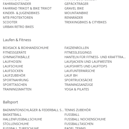
FAHRRADSTÄNDER
GEPÄCKTRÄGER
FAHRRAD TRIKOT & BIKE TRIKOT
GRAVEL BIKE
KINDER- & JUGENDBIKES
MOUNTAINBIKE
MTB PROTEKTOREN
RENNRÄDER
SCOOTER
TREKKINGBIKES & CITYBIKES
URBAN RETRO BIKES
Laufen & Fitness
BOXSACK & BOXHANDSCHUHE
FASZIENROLLEN
FITNESSGERÄTE
FITNESSLEGGINGS
GYMNASTIKBÄLLE
HANTELN FÜR FITNESS- UND KRAFTTRAINI
LAUFHOSEN
LAUFJACKEN UND LAUFWESTEN
LAUFSCHUHE
LAUFSHIRTS UND LAUFTOPS
LAUFSOCKEN
LAUFUNTERWÄSCHE
LAUFZUBEHÖR
LAUF BH
SPORTNAHRUNG
SPORTRUCKSÄCKE
SPORTTASCHEN
TRAININGSANZÜGE
TRAININGSMATTEN
YOGA & PILATES
Ballsport
BADMINTONSCHLÄGER & FEDERBALL SETS
TENNIS ZUBEHÖR
BASKETBALL
FUSSBALL
HALLENFUSSBALLSCHUHE
FUSSBALL NOCKENSCHUHE
STOLLENSCHUHE
FUSSBALLTASCHEN
FUSSBALL TURFSCHUHE
PADEL TENNIS