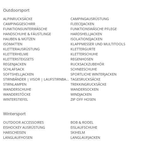
Outdoorsport
ALPINRUCKSÄCKE
CAMPINGAUSRÜSTUNG
CAMPINGGESCHIRR
FLEECEJACKEN
FUNKTIONSUNTERWÄSCHE
FUNKTIONSWÄSCHE PFLEGE
HANDSCHUHE & FÄUSTLINGE
HARDSHELLJACKEN
HAUBEN & MÜTZEN
ISOLATIONSJACKEN
ISOMATTEN
KLAPPMESSER UND MULTITOOLS
KLETTERAUSRÜSTUNG
KLETTERGURTE
KLETTERHELME
KLETTERSCHUHE
KLETTERSTEIGSETS
REGENHOSEN
REGENJACKEN
RUCKSACKZUBEHÖR
SCHLAFSACK
SCHNEESCHUHE
SOFTSHELLJACKEN
SPORTLICHE WINTERJACKEN
STIRNBÄNDER | VISOR | LAUFSTIRNBAND
TAGESRUCKSÄCKE
STIRNLAMPEN
TREKKINGRUCKSÄCKE
WANDERSCHUHE
WANDERSOCKEN
WANDERSTÖCKE
WINDJACKEN
WINTERSTIEFEL
ZIP OFF HOSEN
Wintersport
OUTDOOR ACCESSOIRES
BOB & RODEL
EISHOCKEY AUSRÜSTUNG
EISLAUFSCHUHE
HARSCHEISEN
SKIHELM
LANGLAUFHOSEN
LANGLAUFJACKEN