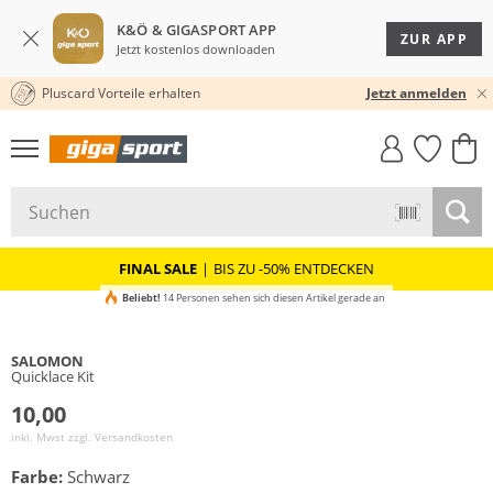
K&Ö & GIGASPORT APP
ZUR APP
Jetzt kostenlos downloaden
Pluscard Vorteile erhalten
KOSTENLOSER VERSAND* & RÜCKVERSAND
30 TAGE RÜCKGABERECHT
Jetzt anmelden
GIGASTYLE
FAHRRAD­
CLICK &
CLICK &
MUST-HAVE
LEASING
COLLECT
RESERVE
FINAL SALE
|
BIS ZU -50% ENTDECKEN
Beliebt!
14 Personen sehen sich diesen Artikel gerade an
SALOMON
Quicklace Kit
10,00
inkl. Mwst zzgl.
Versandkosten
Farbe:
Schwarz