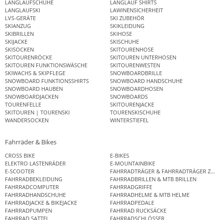
LANGLAUFSCHUHE
LANGLAUF SHIRTS
LANGLAUFSKI
LAWINENSICHERHEIT
LVS-GERÄTE
SKI ZUBEHÖR
SKIANZUG
SKIKLEIDUNG
SKIBRILLEN
SKIHOSE
SKIJACKE
SKISCHUHE
SKISOCKEN
SKITOURENHOSE
SKITOURENRÖCKE
SKITOUREN UNTERHOSEN
SKITOUREN FUNKTIONSWÄSCHE
SKITOURENWESTEN
SKIWACHS & SKIPFLEGE
SNOWBOARDBRILLE
SNOWBOARD FUNKTIONSSHIRTS
SNOWBOARD HANDSCHUHE
SNOWBOARD HAUBEN
SNOWBOARDHOSEN
SNOWBOARDJACKEN
SNOWBOARDS
TOURENFELLE
SKITOURENJACKE
SKITOUREN | TOURENSKI
TOURENSKISCHUHE
WANDERSOCKEN
WINTERSTIEFEL
Fahrräder & Bikes
CROSS BIKE
E-BIKES
ELEKTRO LASTENRÄDER
E-MOUNTAINBIKE
E-SCOOTER
FAHRRADTRÄGER & FAHRRADTRÄGER ZUB
FAHRRADBEKLEIDUNG
FAHRRADBRILLEN & MTB BRILLEN
FAHRRADCOMPUTER
FAHRRADGRIFFE
FAHRRADHANDSCHUHE
FAHRRADHELME & MTB HELME
FAHRRADJACKE & BIKEJACKE
FAHRRADPEDALE
FAHRRADPUMPEN
FAHRRAD RUCKSÄCKE
FAHRRAD SATTEL
FAHRRADSCHLÖSSER