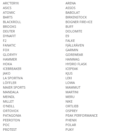
ARC'TERYX
ARENA
ASICS
ASSOS
ATOMIC
BABOLAT
BARTS
BIRKENSTOCK
BLACKROLL
BOGNER FIRE+ICE
BROOKS
BUFF
DEUTER
DOLOMITE
DYNAFIT
E9
F2
FALKE
FANATIC
FJÄLLRÄVEN
FOX
GARMIN
GLORYFY
GOREWEAR
HAMMER
HANWAG
HOKA
HYDRO FLASK
ICEBREAKER
ICEPEAK
JAKO
KJUS
LA SPORTIVA
LEKI
LÖFFLER
LOWA
MAIER SPORTS
MAMMUT
MANDALA
MARTINI
MEINDL
MERU
MILLET
NIKE
O'NEILL
ORTLIEB
ORTOVOX
OSPREY
PATAGONIA
PEAK PERFORMANCE
PEEROTON
PHENIX
POC
POLAR
PROTEST
PUKY