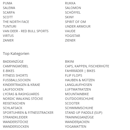
PUMA
RUKKA
SALEWA
SALOMON
SCARPA
SCHÖFFEL
SCOTT
SKINY
THE NORTH FACE
SPIRIT OF OM
TUNTURI
UNDER ARMOUR
VAN DEER - RED BULL SPORTS
VAUDE
VIRTUS
YOGISTAR
ZANIER
ZIENER
Top Kategorien
BADEANZÜGE
BIKINI
CAMPINGMÖBEL
CAPS, KAPPEN, FISCHERHÜTE
E-BIKES
FAHRRÄDER | BIKES
FITNESS SHORTS
FLIP FLOPS
FUSSBALLSOCKEN
HAUBEN & MÜTZEN
KINDERTRAGEN & KRAXE
LANGLAUFHOSEN
LAUFSOCKEN
LUFTMATRATZEN
LYCRAS & RASHGUARDS
MOUNTAINBIKE
NORDIC WALKING STÖCKE
OUTDOORSCHUHE
REISETASCHEN
SCOOTER
SCHLAFSACK
SCHWIMMSCHUHE
SPORTUHREN & FITNESSTRACKER
STAND UP PADDLE (SUP)
STRANDKLEIDER
TRAININGSANZÜGE
WANDERSTÖCKE
WANDERJACKEN
WANDERSOCKEN
YOGAMATTEN